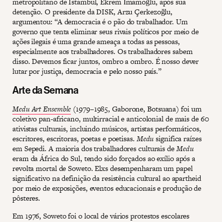
metropolitano de Istambul, Ekrem İmamoğlu, após sua
detenção. O presidente da DISK, Arzu Çerkezoğlu,
argumentou: “A democracia é o pão do trabalhador. Um
governo que tenta eliminar seus rivais políticos por meio de
ações ilegais é uma grande ameaça a todas as pessoas,
especialmente aos trabalhadores. Os trabalhadores sabem
disso. Devemos ficar juntos, ombro a ombro. É nosso dever
lutar por justiça, democracia e pelo nosso país.”
Arte da Semana
Medu Art Ensemble
(1979–1985, Gaborone, Botsuana) foi um
coletivo pan-africano, multirracial e anticolonial de mais de 60
ativistas culturais, incluindo músicos, artistas performáticos,
escritores, escritoras, poetas e poetisas.
Medu
significa raízes
em Sepedi. A maioria dos trabalhadores culturais de
Medu
eram da África do Sul, tendo sido forçados ao exílio após a
revolta mortal de Soweto. Elxs desempenharam um papel
significativo na definição da resistência cultural ao apartheid
por meio de exposições, eventos educacionais e produção de
pôsteres.
Em 1976, Soweto foi o local de vários protestos escolares