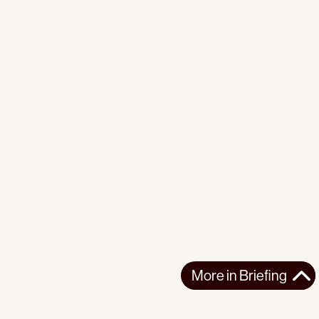
More in
Briefing
More in
Briefing