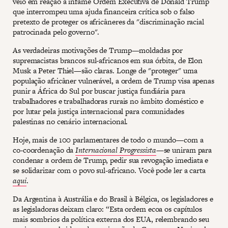
veio em reação à infame Ordem Executiva de Donald Trump
que interrompeu uma ajuda financeira crítica sob o falso
pretexto de proteger os africâneres da "discriminação racial
patrocinada pelo governo".
As verdadeiras motivações de Trump—moldadas por
supremacistas brancos sul-africanos em sua órbita, de Elon
Musk a Peter Thiel—são claras. Longe de "proteger" uma
população africâner vulnerável, a ordem de Trump visa apenas
punir a África do Sul por buscar justiça fundiária para
trabalhadores e trabalhadoras rurais no âmbito doméstico e
por lutar pela justiça internacional para comunidades
palestinas no cenário internacional.
Hoje, mais de 100 parlamentares de todo o mundo—com a
co-coordenação da
Internacional Progressista
—se uniram para
condenar a ordem de Trump, pedir sua revogação imediata e
se solidarizar com o povo sul-africano. Você pode ler a carta
aqui
.
Da Argentina à Austrália e do Brasil à Bélgica, os legisladores e
as legisladoras deixam claro: “Esta ordem ecoa os capítulos
mais sombrios da política externa dos EUA, relembrando seu