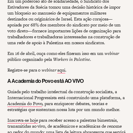
Em um poderoso ato de solidariedade, o Sindicato dos
Estivadores da Suécia tomou uma decisão histórica de impor
um bloqueio ao manuseio de equipamentos militares
destinados ou originários de Israel. Esta ação corajosa—
apoiada por 68% dos membros do sindicato por meio de um
voto direto—fornece importantes lições de organização para
trabalhadores e trabalhadoras interessadas na construção de
uma rede de apoio à Palestina em nossos sindicatos.
Em 16 de abril, ouça como eles fizeram isso em um
webinar
público organizado pela
Workers in Palestine
.
Registre-se para o
webinar
aqui
.
A Academia do Povo está AO VIVO
Guiada pelo trabalho intelectual da construção socialista, a
Internacional Progressista está construindo uma plataforma, a
Academia do Povo
, para enriquecer debates, teorias e
estratégias que sustentam nossa luta por um mundo melhor.
Inscreva-se hoje
para receber acesso a palestras bimestrais,
transmitidas ao vivo, de acadêmicos e acadêmicas de renome
ao redor do mundo; uma lista de leitura abrangente que servirá