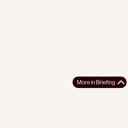
More in
Briefing
More in
Briefing