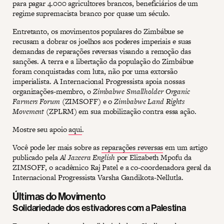
para pagar 4.000 agricultores brancos, beneficiários de um
regime supremacista branco por quase um século.
Entretanto, os movimentos populares do Zimbábue se
recusam a dobrar os joelhos aos poderes imperiais e suas
demandas de reparações reversas visando a remoção das
sanções. A terra e a libertação da população do Zimbábue
foram conquistadas com luta, não por uma extorsão
imperialista. A Internacional Progressista apoia nossas
organizações-membro, o
Zimbabwe Smallholder Organic
Farmers Forum
(ZIMSOFF) e o
Zimbabwe Land Rights
Movement
(ZPLRM) em sua mobilização contra essa ação.
Mostre seu apoio
aqui
.
Você pode ler mais sobre as
reparações reversas
em um artigo
publicado pela
Al Jazeera English
por Elizabeth Mpofu da
ZIMSOFF, o acadêmico Raj Patel e a co-coordenadora geral da
Internacional Progressista Varsha Gandikota-Nellutla.
Últimas do Movimento
Solidariedade dos estivadores com a Palestina