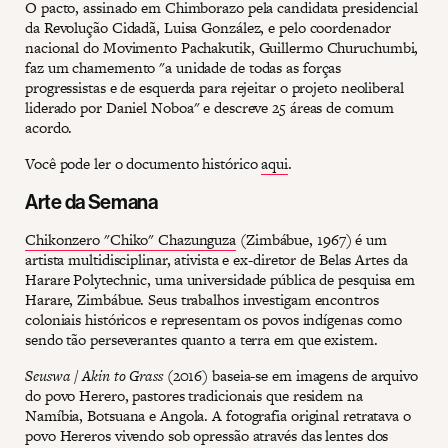
O pacto, assinado em Chimborazo pela candidata presidencial
da Revolução Cidadã, Luisa González, e pelo coordenador
nacional do Movimento Pachakutik, Guillermo Churuchumbi,
faz um chamemento "a unidade de todas as forças
progressistas e de esquerda para rejeitar o projeto neoliberal
liderado por Daniel Noboa" e descreve 25 áreas de comum
acordo.
Você pode ler o documento histórico
aqui
.
Arte da Semana
Chikonzero "Chiko" Chazunguza
(Zimbábue, 1967) é um
artista multidisciplinar, ativista e ex-diretor de Belas Artes da
Harare Polytechnic, uma universidade pública de pesquisa em
Harare, Zimbábue. Seus trabalhos investigam encontros
coloniais históricos e representam os povos indígenas como
sendo tão perseverantes quanto a terra em que existem.
Seuswa / Akin to Grass
(2016) baseia-se em imagens de arquivo
do povo Herero, pastores tradicionais que residem na
Namíbia, Botsuana e Angola. A fotografia original retratava o
povo Hereros vivendo sob opressão através das lentes dos