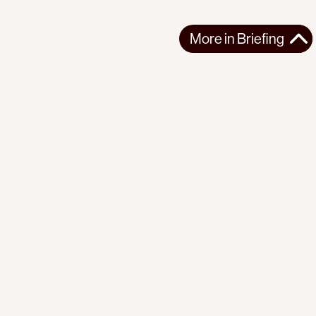
More in
Briefing
More in
Briefing
GLOBAL
BRIEFING
2026-07-31
PI Briefing | No. 22 | Red Scare
Washington is reviving an old doctrine to defeat the forces of