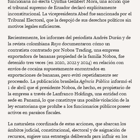
funcionaria no electa Cynthia Gellibert Mora, una acción que
el tribunal supremo de Ecuador declaró explícitamente
inconstitucional. La vicepresidenta Abad fue sancionada por el
Tribunal Electoral, que la despojó de sus derechos políticos sin
motivos legales suficientes.
Recientemente, los informes del periodista Andrés Durán y de
la revista colombiana
Raya
documentaron cómo un
contratista contratado por Noboa Trading, una empresa
exportadora de bananas propiedad de la familia Noboa, fue
detenido tres veces (en 2020, 2022 y 2024) en relación con
envíos de cocaína supuestamente encontrados en
exportaciones de bananas, pero evitó repetidamente ser
procesado. La publicación brasileña
Agência Pública
informó el
1 de abril que el presidente Noboa, de hecho, es propietario de
la empresa a través de Lanfranco Holdings, una entidad con
sede en Panamá, lo que constituye una posible violación de la
ley ecuatoriana que prohíbe a los funcionarios públicos poseer
activos en paraísos fiscales.
La naturaleza coordinada de estas acciones, que abarcan los
ámbitos judicial, constitucional, electoral y de asignación de
recursos, sugiere una estrategia deliberada para influir en los