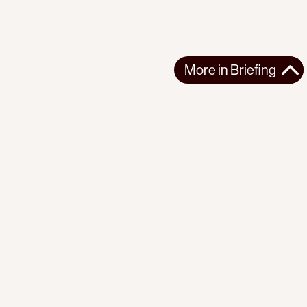
More in
Briefing
More in
Briefing
GLOBAL
BRIEFING
2026-08-07