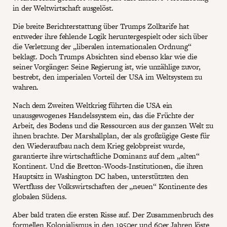
in der Weltwirtschaft ausgelöst.
Die breite Berichterstattung über Trumps Zolltarife hat
entweder ihre fehlende Logik heruntergespielt oder sich über
die Verletzung der „liberalen internationalen Ordnung“
beklagt. Doch Trumps Absichten sind ebenso klar wie die
seiner Vorgänger: Seine Regierung ist, wie unzählige zuvor,
bestrebt, den imperialen Vorteil der USA im Weltsystem zu
wahren.
Nach dem Zweiten Weltkrieg führten die USA ein
unausgewogenes Handelssystem ein, das die Früchte der
Arbeit, des Bodens und die Ressourcen aus der ganzen Welt zu
ihnen brachte. Der Marshallplan, der als großzügige Geste für
den Wiederaufbau nach dem Krieg gelobpreist wurde,
garantierte ihre wirtschaftliche Dominanz auf dem „alten“
Kontinent. Und die Bretton-Woods-Institutionen, die ihren
Hauptsitz in Washington DC haben, unterstützten den
Wertfluss der Volkswirtschaften der „neuen“ Kontinente des
globalen Südens.
Aber bald traten die ersten Risse auf. Der Zusammenbruch des
formellen Kolonialismus in den 1950er und 60er Jahren löste