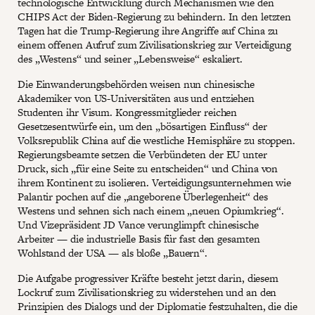
technologische Entwicklung durch Mechanismen wie den
CHIPS Act der Biden-Regierung zu behindern. In den letzten
Tagen hat die Trump-Regierung ihre Angriffe auf China zu
einem offenen Aufruf zum Zivilisationskrieg zur Verteidigung
des „Westens“ und seiner „Lebensweise“ eskaliert.
Die Einwanderungsbehörden weisen nun chinesische
Akademiker von US-Universitäten aus und entziehen
Studenten ihr Visum. Kongressmitglieder reichen
Gesetzesentwürfe ein, um den „bösartigen Einfluss“ der
Volksrepublik China auf die westliche Hemisphäre zu stoppen.
Regierungsbeamte setzen die Verbündeten der EU unter
Druck, sich „für eine Seite zu entscheiden“ und China von
ihrem Kontinent zu isolieren. Verteidigungsunternehmen wie
Palantir pochen auf die „angeborene Überlegenheit“ des
Westens und sehnen sich nach einem „neuen Opiumkrieg“.
Und Vizepräsident JD Vance verunglimpft chinesische
Arbeiter — die industrielle Basis für fast den gesamten
Wohlstand der USA — als bloße „Bauern“.
Die Aufgabe progressiver Kräfte besteht jetzt darin, diesem
Lockruf zum Zivilisationskrieg zu widerstehen und an den
Prinzipien des Dialogs und der Diplomatie festzuhalten, die die