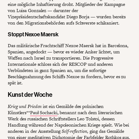
eine mögliche Inhaftierung droht. Mitglieder der Kampagne
von Luisa Gonzalez — darunter der
Vizepräsidentschaftskandidat Diego Borja — wurden bereits
von den Migrationsbehörden aufs Schwerste schikaniert.
Stoppt Nexoe Maersk
Das militärische Frachtschiff Nexoe Maersk hat in Barcelona,
Spanien, angedockt — bevor es wieder Anker lichtet, um
Waffen nach Israel zu transportieren. Die Progressive
Internationale schloss sich der RESCOP und anderen
Verbündeten in ganz Spanien an, um die sofortige
Beschlagnahmung des Schiffs Nexoe zu fordern, bevor es zu
spät ist.
Kunst der Woche
Krieg und Frieden
ist ein Gemälde des polnischen
Künstlers**
Pauł Sochacki
, benannt nach dem literarischen
Werk des russischen Schriftstellers Leo Tolstoi, dessen
Handlung während der Napoleonischen Kriege spielt. Wie bei
anderen in der Ausstellung
Self-reflection,
ging das Gemälde
von einer meditativen Dichotomie der Farbfelder Rothkos aus.