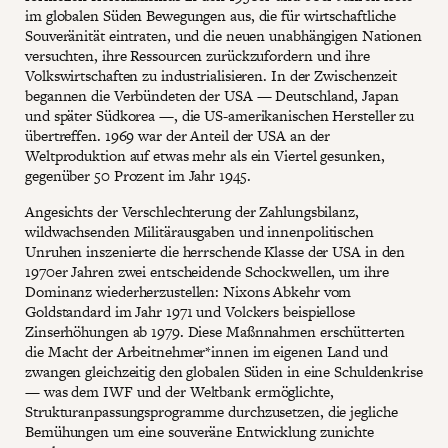
im globalen Süden Bewegungen aus, die für wirtschaftliche
Souveränität eintraten, und die neuen unabhängigen Nationen
versuchten, ihre Ressourcen zurückzufordern und ihre
Volkswirtschaften zu industrialisieren. In der Zwischenzeit
begannen die Verbündeten der USA — Deutschland, Japan
und später Südkorea —, die US-amerikanischen Hersteller zu
übertreffen. 1969 war der Anteil der USA an der
Weltproduktion auf etwas mehr als ein Viertel gesunken,
gegenüber 50 Prozent im Jahr 1945.
Angesichts der Verschlechterung der Zahlungsbilanz,
wildwachsenden Militärausgaben und innenpolitischen
Unruhen inszenierte die herrschende Klasse der USA in den
1970er Jahren zwei entscheidende Schockwellen, um ihre
Dominanz wiederherzustellen: Nixons Abkehr vom
Goldstandard im Jahr 1971 und Volckers beispiellose
Zinserhöhungen ab 1979. Diese Maßnnahmen erschütterten
die Macht der Arbeitnehmer*innen im eigenen Land und
zwangen gleichzeitig den globalen Süden in eine Schuldenkrise
— was dem IWF und der Weltbank ermöglichte,
Strukturanpassungsprogramme durchzusetzen, die jegliche
Bemühungen um eine souveräne Entwicklung zunichte