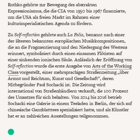
Rothko gehörte zur Bewegung des abstrakten
Expressionismus, die die CIA von 1950 bis 1967 finanzierte,
um die USA als freien Markt im Rahmen einer
kulturimperialistischen Agenda zu fördern.
Zu
Self-reflection
gehörte auch
La Folia,
benannt nach einer
der ältesten bekannten europäischen Musikkompositionen,
die an die Fragmentierung und den Niedergang des Westens
erinnert, symbolisiert durch einen einsamen Flötisten auf
einer sinkenden ionischen Säule. Anlässlich der Eröffnung von
Self-reflection
wurde die erste Ausgabe von
Arts of the Working
Class
vorgestellt, einer mehrsprachigen Straßenzeitung „über
Armut und Reichtum, Kunst und Gesellschaft“, deren
Mitbegründer Pauł Sochacki ist. Die Zeitung wird
international von Straßenhändlern verkauft, die 100 Prozent
des Umsatzes für sich behalten. Von 2014 bis 2016 betrieb
Sochacki eine Galerie in einem Teeladen in Berlin, der sich auf
chinesische Ganzblatttees spezialisiert hatte, und als Künstler
hat er an zahlreichen Ausstellungen teilgenommen.