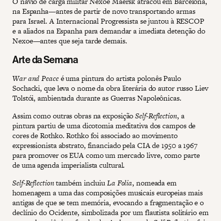
O navio de carga militar Nexoe Maersk atracou em Barcelona,
na Espanha—antes de partir de novo transportando armas
para Israel. A Internacional Progressista se juntou à RESCOP
e a aliados na Espanha para demandar a imediata detenção do
Nexoe—antes que seja tarde demais.
Arte da Semana
War and Peace
é uma pintura do artista polonês Paulo
Sochacki, que leva o nome da obra literária do autor russo Liev
Tolstói, ambientada durante as Guerras Napoleônicas.
Assim como outras obras na exposição
Self-Reflection
, a
pintura partiu de uma dicotomia meditativa dos campos de
cores de Rothko. Rothko foi associado ao movimento
expressionista abstrato, financiado pela CIA de 1950 a 1967
para promover os EUA como um mercado livre, como parte
de uma agenda imperialista cultural.
Self-Reflection
também incluiu
La Folia
, nomeada em
homenagem a uma das composições musicais europeias mais
antigas de que se tem memória, evocando a fragmentação e o
declínio do Ocidente, simbolizada por um flautista solitário em