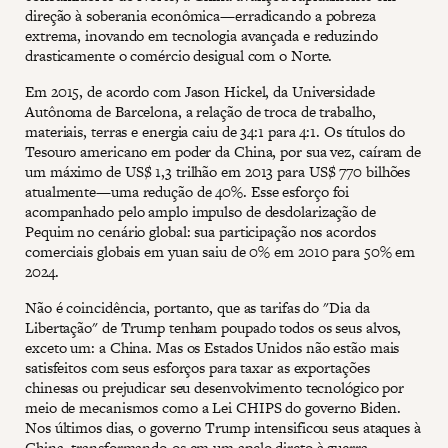
direção à soberania econômica—erradicando a pobreza
extrema, inovando em tecnologia avançada e reduzindo
drasticamente o comércio desigual com o Norte.
Em 2015, de acordo com Jason Hickel, da Universidade
Autônoma de Barcelona, ​​a relação de troca de trabalho,
materiais, terras e energia caiu de 34:1 para 4:1. Os títulos do
Tesouro americano em poder da China, por sua vez, caíram de
um máximo de US$ 1,3 trilhão em 2013 para US$ 770 bilhões
atualmente—uma redução de 40%. Esse esforço foi
acompanhado pelo amplo impulso de desdolarização de
Pequim no cenário global: sua participação nos acordos
comerciais globais em yuan saiu de 0% em 2010 para 50% em
2024.
Não é coincidência, portanto, que as tarifas do "Dia da
Libertação" de Trump tenham poupado todos os seus alvos,
exceto um: a China. Mas os Estados Unidos não estão mais
satisfeitos com seus esforços para taxar as exportações
chinesas ou prejudicar seu desenvolvimento tecnológico por
meio de mecanismos como a Lei CHIPS do governo Biden.
Nos últimos dias, o governo Trump intensificou seus ataques à
China, transformando-os em um apelo direto à guerra