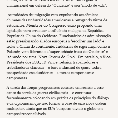
civilizacional em defesa do "Ocidente" e seu "modo de vida".
Autoridades de imigração vem expulsando acadêmicos
chineses das universidades americanas e revogando vistos de
estudantes. Membros do Congresso estão propondo uma
legislação para erradicar a influência maligna da República
Popular da China do Ocidente. Funcionários da administração
estão pressionando aliados europeus a ‘escolher um lado’ e
isolar a China do continente. Indústrias de segurança, como a
Palantir, vem liderando a ‘superioridade inata do Ocidente’ e
ladrando por uma ‘Nova Guerra do Ópio’. Em paralelo, o Vice-
Presidente dos EUA, JD Vance, rebaixa trabalhadores e
trabalhadoras chinesas—a base industrial de quase toda a
prosperidade estadunidense—a meros camponeses e
camponesas.
A tarefa das forças progressistas consiste em resistir a esse
canto da sereia da guerra civilizatória—e continuar
ferrenhamente colocando em prática os princípios do diálogo
e da diplomacia, que irão formar a base de uma nova ordem
multipolar, ainda que os EUA busquem dividir o globo em
campos irreconciliáveis.