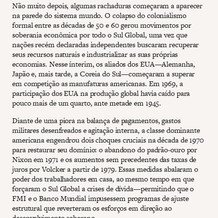
Não muito depois, algumas rachaduras começaram a aparecer
na parede do sistema mundo. O colapso do colonialismo
formal entre as décadas de 50 e 60 gerou movimentos por
soberania econômica por todo o Sul Global, uma vez que
nações recém declaradas independentes buscaram recuperar
seus recursos naturais e industrializar as suas próprias
economias. Nesse ínterim, os aliados dos EUA—Alemanha,
Japão e, mais tarde, a Coreia do Sul—começaram a superar
em competição as manufaturas americanas. Em 1969, a
participação dos EUA na produção global havia caído para
pouco mais de um quarto, ante metade em 1945.
Diante de uma piora na balança de pagamentos, gastos
militares desenfreados e agitação interna, a classe dominante
americana engendrou dois choques cruciais na década de 1970
para restaurar seu domínio: o abandono do padrão-ouro por
Nixon em 1971 e os aumentos sem precedentes das taxas de
juros por Volcker a partir de 1979. Essas medidas abalaram o
poder dos trabalhadores em casa, ao mesmo tempo em que
forçaram o Sul Global a crises de dívida—permitindo que o
FMI e o Banco Mundial impusessem programas de ajuste
estrutural que reverteram os esforços em direção ao
desenvolvimento soberano.