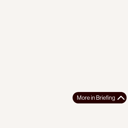
More in
Briefing
More in
Briefing