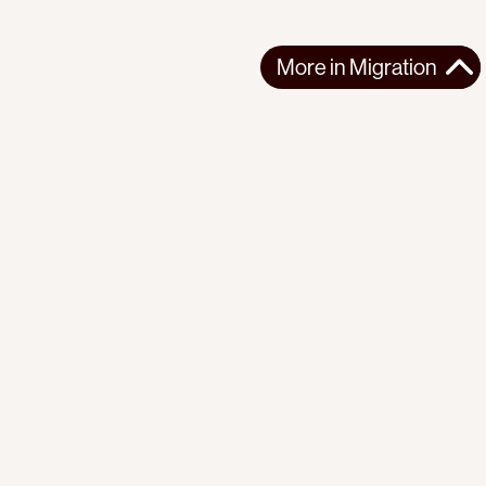
More in
Migration
More in
Migration
AFRICA
MIGRATION
2026-06-11
The border management fairytale
How the migration control dogma is used to maintain