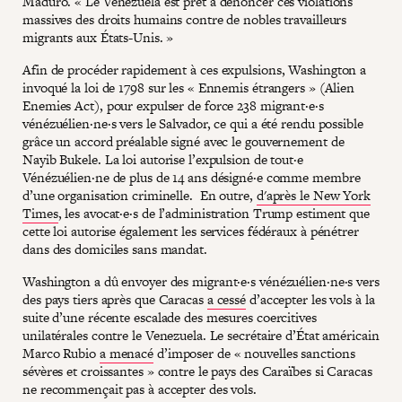
Maduro. « Le Venezuela est prêt à dénoncer ces violations
massives des droits humains contre de nobles travailleurs
migrants aux États-Unis. »
Afin de procéder rapidement à ces expulsions, Washington a
invoqué la loi de 1798 sur les « Ennemis étrangers » (Alien
Enemies Act), pour expulser de force 238 migrant·e·s
vénézuélien·ne·s vers le Salvador, ce qui a été rendu possible
grâce un accord préalable signé avec le gouvernement de
Nayib Bukele. La loi autorise l’expulsion de tout·e
Vénézuélien·ne de plus de 14 ans désigné·e comme membre
d’une organisation criminelle. En outre,
d'après le New York
Times
, les avocat·e·s de l’administration Trump estiment que
cette loi autorise également les services fédéraux à pénétrer
dans des domiciles sans mandat.
Washington a dû envoyer des migrant·e·s vénézuélien·ne·s vers
des pays tiers après que Caracas
a cessé
d’accepter les vols à la
suite d’une récente escalade des mesures coercitives
unilatérales contre le Venezuela. Le secrétaire d’État américain
Marco Rubio
a menacé
d’imposer de « nouvelles sanctions
sévères et croissantes » contre le pays des Caraïbes si Caracas
ne recommençait pas à accepter des vols.