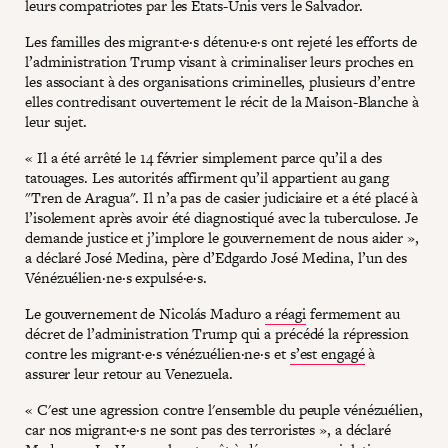
leurs compatriotes par les États-Unis vers le Salvador.
Les familles des migrant·e·s détenu·e·s ont rejeté les efforts de
l’administration Trump visant à criminaliser leurs proches en
les associant à des organisations criminelles, plusieurs d’entre
elles contredisant ouvertement le récit de la Maison-Blanche à
leur sujet.
« Il a été arrêté le 14 février simplement parce qu’il a des
tatouages. Les autorités affirment qu’il appartient au gang
"Tren de Aragua". Il n’a pas de casier judiciaire et a été placé à
l’isolement après avoir été diagnostiqué avec la tuberculose. Je
demande justice et j’implore le gouvernement de nous aider »,
a déclaré José Medina, père d’Edgardo José Medina, l’un des
Vénézuélien·ne·s expulsé·e·s.
Le gouvernement de Nicolás Maduro
a réagi
fermement au
décret de l’administration Trump qui a précédé la répression
contre les migrant·e·s vénézuélien·ne·s et
s’est engagé
à
assurer leur retour au Venezuela.
« C'est une agression contre l'ensemble du peuple vénézuélien,
car nos migrant·e·s ne sont pas des terroristes », a déclaré