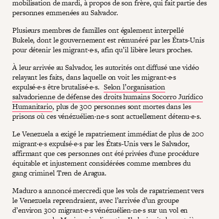
mobilisation de mardi, à propos de son frère, qui fait partie des
personnes emmenées au Salvador.
Plusieurs membres de familles ont également interpellé
Bukele, dont le gouvernement est rémunéré par les États-Unis
pour détenir les migrant·e·s, afin qu’il libère leurs proches.
À leur arrivée au Salvador, les autorités ont diffusé une vidéo
relayant les faits, dans laquelle on voit les migrant·e·s
expulsé·e·s être brutalisé·e·s.
Selon l’organisation
salvadorienne de défense des droits humains Socorro Jurídico
Humanitario
, plus de 300 personnes sont mortes dans les
prisons où ces vénézuélien·ne·s sont actuellement détenu·e·s.
Le Venezuela a exigé le rapatriement immédiat de plus de 200
migrant·e·s expulsé·e·s par les États-Unis vers le Salvador,
affirmant que ces personnes ont été privées d'une procédure
équitable et injustement considérées comme membres du
gang criminel Tren de Aragua.
Maduro a annoncé mercredi que les vols de rapatriement vers
le Venezuela reprendraient, avec l’arrivée d’un groupe
d’environ 300 migrant·e·s vénézuélien·ne·s sur un vol en