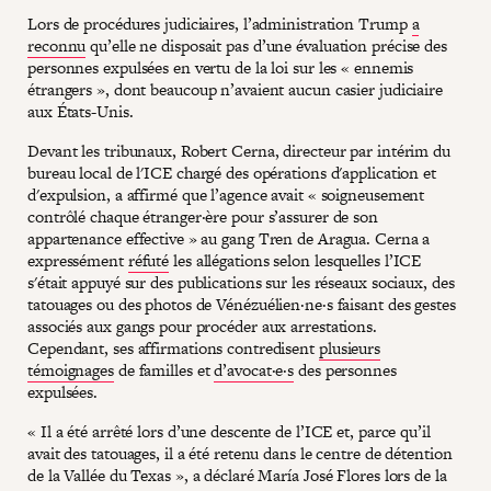
Lors de procédures judiciaires, l’administration Trump
a
reconnu
qu’elle ne disposait pas d’une évaluation précise des
personnes expulsées en vertu de la loi sur les « ennemis
étrangers », dont beaucoup n’avaient aucun casier judiciaire
aux États-Unis.
Devant les tribunaux, Robert Cerna, directeur par intérim du
bureau local de l'ICE chargé des opérations d'application et
d'expulsion, a affirmé que l’agence avait « soigneusement
contrôlé chaque étranger·ère pour s’assurer de son
appartenance effective » au gang Tren de Aragua. Cerna a
expressément
réfuté
les allégations selon lesquelles l’ICE
s'était appuyé sur des publications sur les réseaux sociaux, des
tatouages ou des photos de Vénézuélien·ne·s faisant des gestes
associés aux gangs pour procéder aux arrestations.
Cependant, ses affirmations contredisent
plusieurs
témoignages
de familles et
d’avocat·e·s
des personnes
expulsées.
« Il a été arrêté lors d’une descente de l’ICE et, parce qu’il
avait des tatouages, il a été retenu dans le centre de détention
de la Vallée du Texas », a déclaré María José Flores lors de la