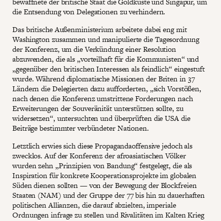
bewaffnete der britische Staat die Goldküste und Singapur, um
die Entsendung von Delegationen zu verhindern.
Das britische Außenministerium arbeitete dabei eng mit
Washington zusammen und manipulierte die Tagesordnung
der Konferenz, um die Verkündung einer Resolution
abzuwenden, die als „vorteilhaft für die Kommunisten“ und
„gegenüber den britischen Interessen als feindlich“ eingestuft
wurde. Während diplomatische Missionen der Briten in 37
Ländern die Delegierten dazu aufforderten, „sich Vorstößen,
nach denen die Konferenz umstrittene Forderungen nach
Erweiterungen der Souveränität unterstützen sollte, zu
widersetzen“, untersuchten und überprüften die USA die
Beiträge bestimmter verbündeter Nationen.
Letztlich erwies sich diese Propagandaoffensive jedoch als
zwecklos. Auf der Konferenz der afroasiatischen Völker
wurden zehn „Prinzipien von Bandung“ festgelegt, die als
Inspiration für konkrete Kooperationsprojekte im globalen
Süden dienen sollten — von der Bewegung der Blockfreien
Staaten (NAM) und der Gruppe der 77 bis hin zu dauerhaften
politischen Allianzen, die darauf abzielten, imperiale
Ordnungen infrage zu stellen und Rivalitäten im Kalten Krieg