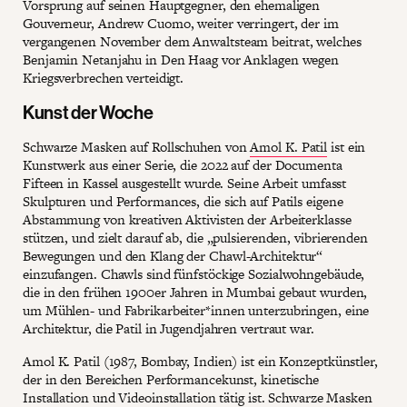
Vorsprung auf seinen Hauptgegner, den ehemaligen
Gouverneur, Andrew Cuomo, weiter verringert, der im
vergangenen November dem Anwaltsteam beitrat, welches
Benjamin Netanjahu in Den Haag vor Anklagen wegen
Kriegsverbrechen verteidigt.
Kunst der Woche
Schwarze Masken auf Rollschuhen von
Amol K. Patil
ist ein
Kunstwerk aus einer Serie, die 2022 auf der Documenta
Fifteen in Kassel ausgestellt wurde. Seine Arbeit umfasst
Skulpturen und Performances, die sich auf Patils eigene
Abstammung von kreativen Aktivisten der Arbeiterklasse
stützen, und zielt darauf ab, die „pulsierenden, vibrierenden
Bewegungen und den Klang der Chawl-Architektur“
einzufangen. Chawls sind fünfstöckige Sozialwohngebäude,
die in den frühen 1900er Jahren in Mumbai gebaut wurden,
um Mühlen- und Fabrikarbeiter*innen unterzubringen, eine
Architektur, die Patil in Jugendjahren vertraut war.
Amol K. Patil (1987, Bombay, Indien) ist ein Konzeptkünstler,
der in den Bereichen Performancekunst, kinetische
Installation und Videoinstallation tätig ist. Schwarze Masken