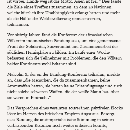
ist vorbei. Hände weg ist das Motto. Asien ist frei.“ Dies fasste
die Ziele eines Treffens zusammen, an dem 29 Nationen,
welche kürzlich ihre Unabhängigkeit erlangt hatten und mehr
als die Hälfte der Weltbevölkerung repräsentierten,
teilnahmen.
Vor siebzig Jahren fand die Konferenz der afroasiatischen
Völker im indonesischen Bandung statt, um eine gemeinsame
Front der Solidarität, Souveränität und Zusammenarbeit der
südlichen Hemisphäre zu bilden. Im Laufe einer Woche
befassten sich die Teilnehmer mit Problemen, die den Völkern
beider Kontinente wohl bekannt sind.
Malcolm X, der an der Bandung-Konferenz teilnahm, merkte
an, dass „die Menschen, die da zusammenkamen, keine
Atomwaffen hatten, sie hatten keine Düsenflugzeuge und auch
nicht solche schweren Waffen, die der weiße Mann hat. Aber
sie waren in Eintracht.“
Das Versprechen eines vereinten souveränen paktfreien Blocks
löste im Herzen des britischen Empires Angst aus. Besorgt,
dass Bandung die antiimperialistische Stimmung in seinen
verbleibenden Kolonien noch weiter anheizen könnte,