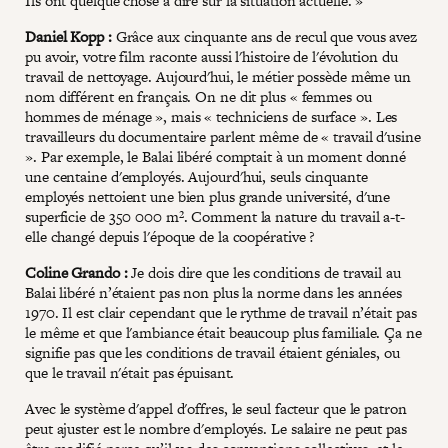
Ils ont quelque chose à dire sur la situation actuelle. »
Daniel Kopp :
Grâce aux cinquante ans de recul que vous avez
pu avoir, votre film raconte aussi l'histoire de l'évolution du
travail de nettoyage. Aujourd'hui, le métier possède même un
nom différent en français. On ne dit plus « femmes ou
hommes de ménage », mais « techniciens de surface ». Les
travailleurs du documentaire parlent même de « travail d'usine
». Par exemple, le Balai libéré comptait à un moment donné
une centaine d'employés. Aujourd'hui, seuls cinquante
employés nettoient une bien plus grande université, d'une
superficie de 350 000 m². Comment la nature du travail a-t-
elle changé depuis l'époque de la coopérative ?
Coline Grando :
Je dois dire que les conditions de travail au
Balai libéré n’étaient pas non plus la norme dans les années
1970. Il est clair cependant que le rythme de travail n’était pas
le même et que l'ambiance était beaucoup plus familiale. Ça ne
signifie pas que les conditions de travail étaient géniales, ou
que le travail n'était pas épuisant.
Avec le système d'appel d'offres, le seul facteur que le patron
peut ajuster est le nombre d'employés. Le salaire ne peut pas