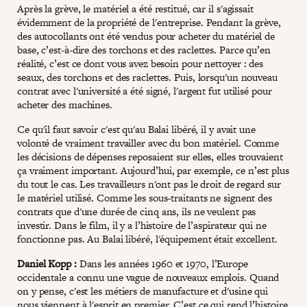
Après la grève, le matériel a été restitué, car il s'agissait
évidemment de la propriété de l'entreprise. Pendant la grève,
des autocollants ont été vendus pour acheter du matériel de
base, c’est-à-dire des torchons et des raclettes. Parce qu’en
réalité, c’est ce dont vous avez besoin pour nettoyer : des
seaux, des torchons et des raclettes. Puis, lorsqu'un nouveau
contrat avec l'université a été signé, l'argent fut utilisé pour
acheter des machines.
Ce qu'il faut savoir c'est qu'au Balai libéré, il y avait une
volonté de vraiment travailler avec du bon matériel. Comme
les décisions de dépenses reposaient sur elles, elles trouvaient
ça vraiment important. Aujourd’hui, par exemple, ce n’est plus
du tout le cas. Les travailleurs n'ont pas le droit de regard sur
le matériel utilisé. Comme les sous-traitants ne signent des
contrats que d'une durée de cinq ans, ils ne veulent pas
investir. Dans le film, il y a l’histoire de l’aspirateur qui ne
fonctionne pas. Au Balai libéré, l'équipement était excellent.
Daniel Kopp :
Dans les années 1960 et 1970, l’Europe
occidentale a connu une vague de nouveaux emplois. Quand
on y pense, c'est les métiers de manufacture et d'usine qui
nous viennent à l'esprit en premier. C’est ce qui rend l’histoire