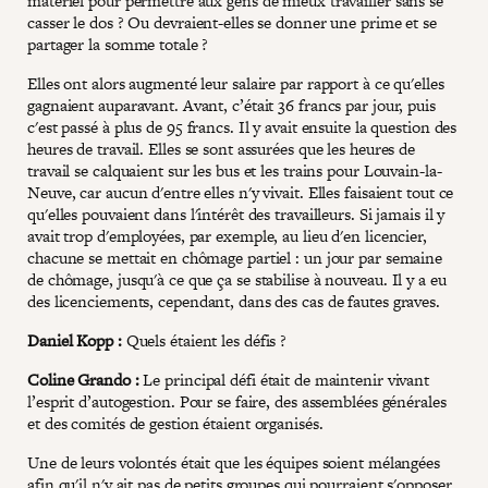
matériel pour permettre aux gens de mieux travailler sans se
casser le dos ? Ou devraient-elles se donner une prime et se
partager la somme totale ?
Elles ont alors augmenté leur salaire par rapport à ce qu'elles
gagnaient auparavant. Avant, c’était 36 francs par jour, puis
c'est passé à plus de 95 francs. Il y avait ensuite la question des
heures de travail. Elles se sont assurées que les heures de
travail se calquaient sur les bus et les trains pour Louvain-la-
Neuve, car aucun d'entre elles n'y vivait. Elles faisaient tout ce
qu'elles pouvaient dans l'intérêt des travailleurs. Si jamais il y
avait trop d'employées, par exemple, au lieu d'en licencier,
chacune se mettait en chômage partiel : un jour par semaine
de chômage, jusqu'à ce que ça se stabilise à nouveau. Il y a eu
des licenciements, cependant, dans des cas de fautes graves.
Daniel Kopp :
Quels étaient les défis ?
Coline Grando :
Le principal défi était de maintenir vivant
l’esprit d’autogestion. Pour se faire, des assemblées générales
et des comités de gestion étaient organisés.
Une de leurs volontés était que les équipes soient mélangées
afin qu'il n'y ait pas de petits groupes qui pourraient s'opposer