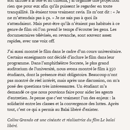
soit diffusé à la télé et au cinéma, j’ai organisé une projection
rien que pour eux afin qu’ils puissent le regarder en toute
tranquillité. Ils étaient tous vraiment ravis. Ils m’ont dit : « Je
ne m’attendais pas à ça. » Je ne sais pas à quoi ils
s'attendaient. Mais peut-être qu’ils n’étaient pas habitués à ce
genre de film où l’on prend le temps d’écouter les gens. Les
documentaires télévisés, en revanche, sont souvent assez
rapides, avec une voix off.
J’ai aussi montré le film dans le cadre d’un cours universitaire.
Certains enseignants ont décidé d’inclure le film dans leur
programme. Dans l’amphithéâtre Socrate, le plus grand
auditorium de l’université, nous avons montré le film à 350
étudiants, dont la présence était obligatoire. Beaucoup n'ont
pas montré de réel intérêt, mais après une discussion, on m'a
posé des questions très intéressantes. Un étudiant m’a
demandé ce que nous pouvions faire pour aider les agents
d'entretien. Je pense que c’est vraiment l’un des enjeux : la
solidarité entre les classes et la convergence des luttes. Après
tout, c’est ce qui a permis au Balai libéré d’exister.
Coline Grando est une cinéaste et réalisatrice du film Le balai
libéré.