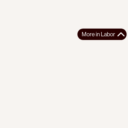
More in
Labor
More in
Labor
LATIN AMERICA
LABOR
2026-08-07