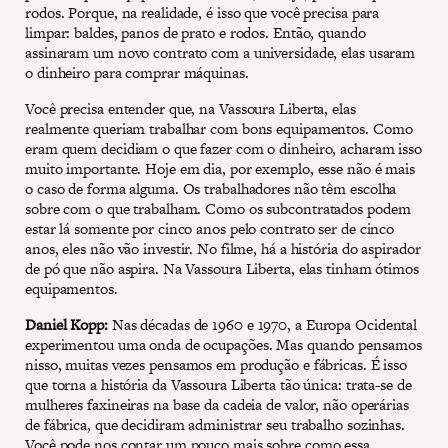
rodos. Porque, na realidade, é isso que você precisa para
limpar: baldes, panos de prato e rodos. Então, quando
assinaram um novo contrato com a universidade, elas usaram
o dinheiro para comprar máquinas.
Você precisa entender que, na Vassoura Liberta, elas
realmente queriam trabalhar com bons equipamentos. Como
eram quem decidiam o que fazer com o dinheiro, acharam isso
muito importante. Hoje em dia, por exemplo, esse não é mais
o caso de forma alguma. Os trabalhadores não têm escolha
sobre com o que trabalham. Como os subcontratados podem
estar lá somente por cinco anos pelo contrato ser de cinco
anos, eles não vão investir. No filme, há a história do aspirador
de pó que não aspira. Na Vassoura Liberta, elas tinham ótimos
equipamentos.
Daniel Kopp:
Nas décadas de 1960 e 1970, a Europa Ocidental
experimentou uma onda de ocupações. Mas quando pensamos
nisso, muitas vezes pensamos em produção e fábricas. É isso
que torna a história da Vassoura Liberta tão única: trata-se de
mulheres faxineiras na base da cadeia de valor, não operárias
de fábrica, que decidiram administrar seu trabalho sozinhas.
Você pode nos contar um pouco mais sobre como essa