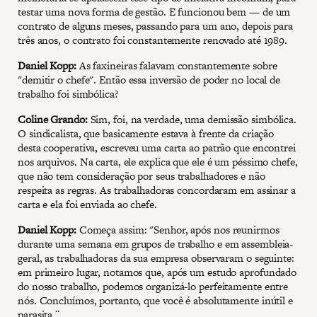
testar uma nova forma de gestão. E funcionou bem — de um
contrato de alguns meses, passando para um ano, depois para
três anos, o contrato foi constantemente renovado até 1989.
Daniel Kopp:
As faxineiras falavam constantemente sobre
"demitir o chefe". Então essa inversão de poder no local de
trabalho foi simbólica?
Coline Grando:
Sim, foi, na verdade, uma demissão simbólica.
O sindicalista, que basicamente estava à frente da criação
desta cooperativa, escreveu uma carta ao patrão que encontrei
nos arquivos. Na carta, ele explica que ele é um péssimo chefe,
que não tem consideração por seus trabalhadores e não
respeita as regras. As trabalhadoras concordaram em assinar a
carta e ela foi enviada ao chefe.
Daniel Kopp:
Começa assim: "Senhor, após nos reunirmos
durante uma semana em grupos de trabalho e em assembleia-
geral, as trabalhadoras da sua empresa observaram o seguinte:
em primeiro lugar, notamos que, após um estudo aprofundado
do nosso trabalho, podemos organizá-lo perfeitamente entre
nós. Concluímos, portanto, que você é absolutamente inútil e
parasita.¨