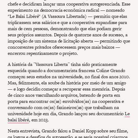
chefe e decidiram lançar uma cooperativa autogerenciada. Esse
experimento na democracia econômica radical — nomeado
"Le Balai Libéré" (A Vassoura Libertada) — permitiu que elas
triplicassem seus salários e que a cooperativa expandisse para
mais de cem pessoas, demonstrando que elas podiam gerir
seus próprios assuntos. Depois de quatorze anos de sucesso, a
imposição de um sistema de licitação aberta — permitindo que
concorrentes privados oferecessem preços mais baixos —
encerrou repentinamente o projeto.
A história da ¨Vassoura Liberta¨ tinha sido praticamente
esquecida quando a documentarista francesa Coline Grando
começou seus estudos na universidade, no final dos anos 2010.
Mas, felizmente, ela soube da história por meio de um amigo
— e logo decidiu começar a recuperar essa memória. Depois
de cinco anos vasculhando arquivos, batendo de porta em
porta para encontrar os(as) envolvidos(as) na cooperativa e
conversando com os(as) faxineiros(as) que trabalham na
universidade hoje em dia, Grando lançou seu documentário
Le
balai libéré
, em 2023.
Nesta entrevista, Grando falou a Daniel Kopp sobre seu filme,
os logros e desafios da autogestão, e se seria possível criarmos