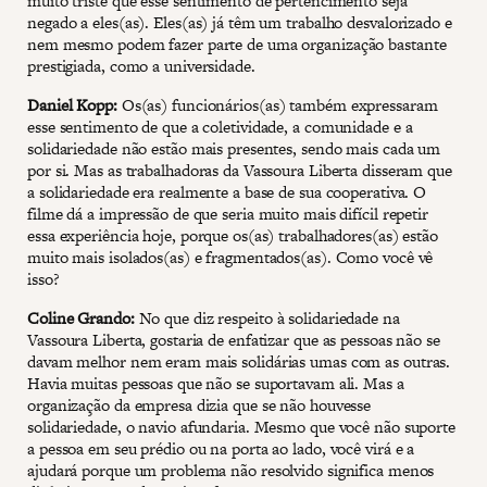
muito triste que esse sentimento de pertencimento seja
negado a eles(as). Eles(as) já têm um trabalho desvalorizado e
nem mesmo podem fazer parte de uma organização bastante
prestigiada, como a universidade.
Daniel Kopp:
Os(as) funcionários(as) também expressaram
esse sentimento de que a coletividade, a comunidade e a
solidariedade não estão mais presentes, sendo mais cada um
por si. Mas as trabalhadoras da Vassoura Liberta disseram que
a solidariedade era realmente a base de sua cooperativa. O
filme dá a impressão de que seria muito mais difícil repetir
essa experiência hoje, porque os(as) trabalhadores(as) estão
muito mais isolados(as) e fragmentados(as). Como você vê
isso?
Coline Grando:
No que diz respeito à solidariedade na
Vassoura Liberta, gostaria de enfatizar que as pessoas não se
davam melhor nem eram mais solidárias umas com as outras.
Havia muitas pessoas que não se suportavam ali. Mas a
organização da empresa dizia que se não houvesse
solidariedade, o navio afundaria. Mesmo que você não suporte
a pessoa em seu prédio ou na porta ao lado, você virá e a
ajudará porque um problema não resolvido significa menos