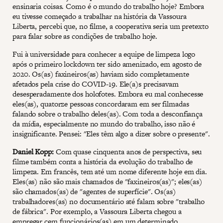
ensinaria coisas. Como é o mundo do trabalho hoje? Embora
eu tivesse começado a trabalhar na história da Vassoura
Liberta, percebi que, no filme, a cooperativa seria um pretexto
para falar sobre as condições de trabalho hoje.
Fui à universidade para conhecer a equipe de limpeza logo
após o primeiro lockdown ter sido amenizado, em agosto de
2020. Os(as) faxineiros(as) haviam sido completamente
afetados pela crise do COVID-19. Ele(a)s precisavam
desesperadamente dos holofotes. Embora eu mal conhecesse
eles(as), quatorze pessoas concordaram em ser filmadas
falando sobre o trabalho deles(as). Com toda a desconfiança
da mídia, especialmente no mundo do trabalho, isso não é
insignificante. Pensei: "Eles têm algo a dizer sobre o presente".
Daniel Kopp:
Com quase cinquenta anos de perspectiva, seu
filme também conta a história da evolução do trabalho de
limpeza. Em francês, tem até um nome diferente hoje em dia.
Eles(as) não são mais chamados de "faxineiros(as)"; eles(as)
são chamados(as) de "agentes de superfície". Os(as)
trabalhadores(as) no documentário até falam sobre "trabalho
de fábrica". Por exemplo, a Vassoura Liberta chegou a
empregar cem funcionários(as) em um determinado