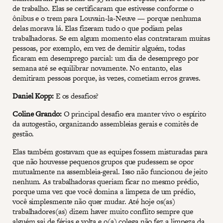
de trabalho. Elas se certificaram que estivesse conforme o
ônibus e o trem para Louvain-la-Neuve — porque nenhuma
delas morava lá. Elas fizeram tudo o que podiam pelas
trabalhadoras. Se em algum momento elas contrataram muitas
pessoas, por exemplo, em vez de demitir alguém, todas
ficaram em desemprego parcial: um dia de desemprego por
semana até se equilibrar novamente. No entanto, elas
demitiram pessoas porque, às vezes, cometiam erros graves.
Daniel Kopp:
E os desafios?
Coline Grando:
O principal desafio era manter vivo o espírito
da autogestão, organizando assembleias gerais e comitês de
gestão.
Elas também gostavam que as equipes fossem misturadas para
que não houvesse pequenos grupos que pudessem se opor
mutualmente na assembleia-geral. Isso não funcionou de jeito
nenhum. As trabalhadoras queriam ficar no mesmo prédio,
porque uma vez que você domina a limpeza de um prédio,
você simplesmente não quer mudar. Até hoje os(as)
trabalhadores(as) dizem haver muito conflito sempre que
alguém sai de férias e volta e o(a) colega não fez a limpeza da