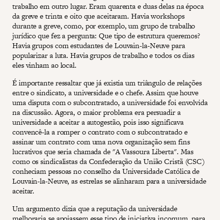
trabalho em outro lugar. Eram quarenta e duas delas na época
da greve e trinta e oito que aceitaram. Havia workshops
durante a greve, como, por exemplo, um grupo de trabalho
jurídico que fez a pergunta: Que tipo de estrutura queremos?
Havia grupos com estudantes de Louvain-la-Neuve para
popularizar a luta. Havia grupos de trabalho e todos os dias
eles vinham ao local.
É importante ressaltar que já existia um triângulo de relações
entre o sindicato, a universidade e o chefe. Assim que houve
uma disputa com o subcontratado, a universidade foi envolvida
na discussão. Agora, o maior problema era persuadir a
universidade a aceitar a autogestão, pois isso significava
convencê-la a romper o contrato com o subcontratado e
assinar um contrato com uma nova organização sem fins
lucrativos que seria chamada de "A Vassoura Liberta". Mas
como os sindicalistas da Confederação da União Cristã (CSC)
conheciam pessoas no conselho da Universidade Católica de
Louvain-la-Neuve, as estrelas se alinharam para a universidade
aceitar.
Um argumento dizia que a reputação da universidade
melhoraria se apoiassem esse tipo de iniciativa incomum, para