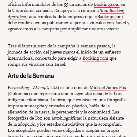
oficina informándoles de los 55 anuncios de
Booking.com
en
la Cisjordania ocupada. En apoyo a la campaña
Stop Booking
Aparhteid
, unx empleadx de la empresa dijo: «
Booking.com
debe rendir cuentas públicamente por sus vínculos con Israel y
agradecemos a la campaña por amplificar nuestras voces».
Tras el lanzamiento de la campaña la semana pasada, la
jornada de acción del jueves marca el inicio de un esfuerzo
internacional concertado para exigir a
Booking.com
que
rompa sus vínculos con Israel.
Arte de la Semana
Permeating - Attempt, 2024
es una obra de
Michael James Fox
(Colombia) que representa una imagen abstracta de la flora
indígena colombiana. La obra, que consiste en una fotografía
impresa sumergida y envuelta en plástico, habla de la
alienación de la tierra, la pertenencia y la comunidad. Las
fotografías de Fox son autobiográficas: la naturaleza aislante
de la adopción y los estados disociativos que la acompañan.
Lxs adoptadxs pueden verse obligadxs a aceptar su propio
borrado, una condición que él pretende transmitir en su obra.