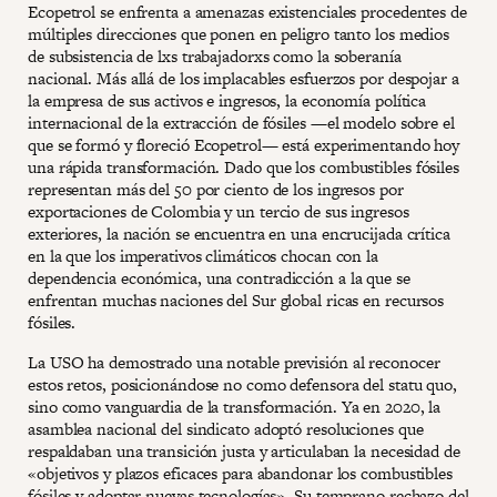
Ecopetrol se enfrenta a amenazas existenciales procedentes de
múltiples direcciones que ponen en peligro tanto los medios
de subsistencia de lxs trabajadorxs como la soberanía
nacional. Más allá de los implacables esfuerzos por despojar a
la empresa de sus activos e ingresos, la economía política
internacional de la extracción de fósiles —el modelo sobre el
que se formó y floreció Ecopetrol— está experimentando hoy
una rápida transformación. Dado que los combustibles fósiles
representan más del 50 por ciento de los ingresos por
exportaciones de Colombia y un tercio de sus ingresos
exteriores, la nación se encuentra en una encrucijada crítica
en la que los imperativos climáticos chocan con la
dependencia económica, una contradicción a la que se
enfrentan muchas naciones del Sur global ricas en recursos
fósiles.
La USO ha demostrado una notable previsión al reconocer
estos retos, posicionándose no como defensora del statu quo,
sino como vanguardia de la transformación. Ya en 2020, la
asamblea nacional del sindicato adoptó resoluciones que
respaldaban una transición justa y articulaban la necesidad de
«objetivos y plazos eficaces para abandonar los combustibles
fósiles y adoptar nuevas tecnologías». Su temprano rechazo del