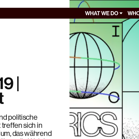
WHAT WE DO
WHO
19 |
t
nd politische
treffen sich in
sium, das während