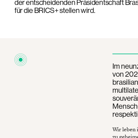
der entscheidenden Präsidentschaft Bras
für die BRICS+ stellen wird.
Im neun
von 202
brasilia
multilat
souverän
Mensche
respekti
Wir leben 
zu geheime