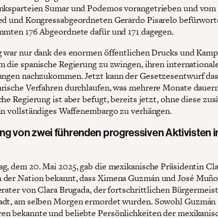
inksparteien Sumar und Podemos vorangetrieben und vom 
ed und Kongressabgeordneten Gerardo Pisarelo befürwort
mmten 176 Abgeordnete dafür und 171 dagegen.
g war nur dank des enormen öffentlichen Drucks und Kam
m die spanische Regierung zu zwingen, ihren international
ungen nachzukommen. Jetzt kann der Gesetzesentwurf da
rische Verfahren durchlaufen, was mehrere Monate dauern
he Regierung ist aber befugt, bereits jetzt, ohne diese zus
in vollständiges Waffenembargo zu verhängen.
g von zwei führenden progressiven Aktivisten i
g, dem 20. Mai 2025, gab die mexikanische Präsidentin Cl
 der Nation bekannt, dass Ximena Guzmán und José Muño
erater von Clara Brugada, der fortschrittlichen Bürgermeis
adt, am selben Morgen ermordet wurden. Sowohl Guzmán 
n bekannte und beliebte Persönlichkeiten der mexikanis