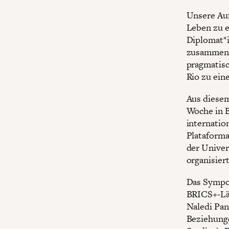
Unsere Auf
Leben zu e
Diplomat*i
zusammenzu
pragmatisc
Rio zu ein
Aus diesem
Woche in B
internati
Plataform
der Univer
organisier
Das Sympos
BRICS+-Lä
Naledi Pan
Beziehunge