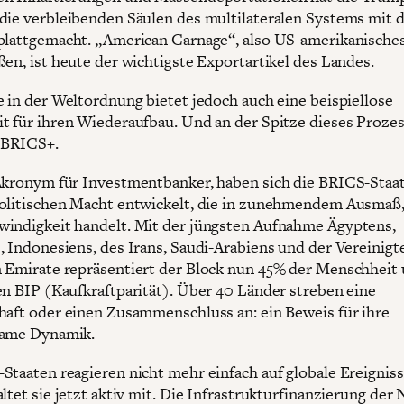
die verbleibenden Säulen des multilateralen Systems mit
plattgemacht. „American Carnage“, also US-amerikanische
ßen, ist heute der wichtigste Exportartikel des Landes.
e in der Weltordnung bietet jedoch auch eine beispiellose
t für ihren Wiederaufbau. Und an der Spitze dieses Proze
 BRICS+.
Akronym für Investmentbanker, haben sich die BRICS-Staa
olitischen Macht entwickelt, die in zunehmendem Ausmaß
indigkeit handelt. Mit der jüngsten Aufnahme Ägyptens,
, Indonesiens, des Irans, Saudi-Arabiens und der Vereinigt
 Emirate repräsentiert der Block nun 45% der Menschheit
en BIP (Kaufkraftparität). Über 40 Länder streben eine
haft oder einen Zusammenschluss an: ein Beweis für ihre
same Dynamik.
Staaten reagieren nicht mehr einfach auf globale Ereigniss
ltet sie jetzt aktiv mit. Die Infrastrukturfinanzierung der