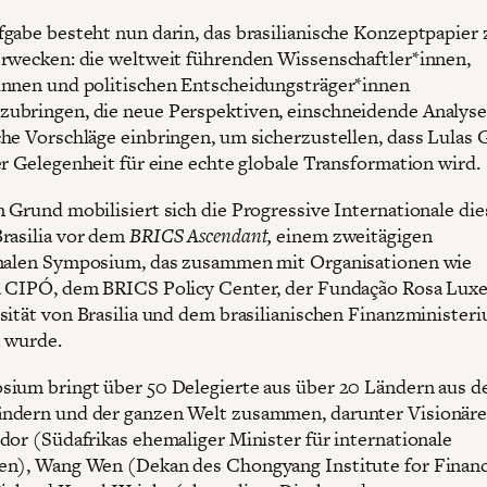
gabe besteht nun darin, das brasilianische Konzeptpapier
rwecken: die weltweit führenden Wissenschaftler*innen,
nnen und politischen Entscheidungsträger*innen
bringen, die neue Perspektiven, einschneidende Analys
he Vorschläge einbringen, um sicherzustellen, dass Lulas G
er Gelegenheit für eine echte globale Transformation wird.
 Grund mobilisiert sich die Progressive Internationale die
rasilia vor dem
BRICS Ascendant,
einem zweitägigen
onalen Symposium, das zusammen mit Organisationen wie
a CIPÓ, dem BRICS Policy Center, der Fundação Rosa Lux
sität von Brasilia und dem brasilianischen Finanzminister
t wurde.
ium bringt über 50 Delegierte aus über 20 Ländern aus d
ndern und der ganzen Welt zusammen, darunter Visionäre
dor (Südafrikas ehemaliger Minister für internationale
n), Wang Wen (Dekan des Chongyang Institute for Financ