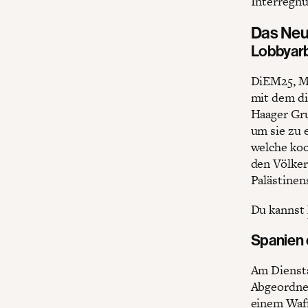
Interregnu
Das Neu
Lobbyarb
DiEM25, Mi
mit dem di
Haager Gru
um sie zu 
welche koo
den Völker
Palästinen
Du kannst
Spanien 
Am Diensta
Abgeordnet
einem Waff