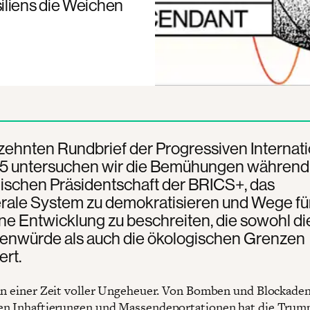
iliens die Weichen
zehnten Rundbrief der Progressiven Internat
5 untersuchen wir die Bemühungen während
nischen Präsidentschaft der BRICS+, das
erale System zu demokratisieren und Wege fü
e Entwicklung zu beschreiten, die sowohl di
nwürde als auch die ökologischen Grenzen
ert.
in einer Zeit voller Ungeheuer. Von Bomben und Blockaden
n Inhaftierungen und Massendeportationen hat die Trum