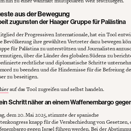
m hin zu einer wahrhaft multipolaren Welt festzulegen.
este aus der Bewegung
eit zugunsten der Haager Gruppe für Palästina
tglied der Progressiven Internationale, hat ein Tool entwi
e Bevölkerung ihre gewählten Vertreter dazu bewegen kön
ppe für Palästina zu unterstützen und Journalisten anzus
ermutigen, über die Länder des globalen Südens zu bericht
rdinierte rechtliche und diplomatische Schritte unterne
mord zu beenden und die Hindernisse für die Befreiung de
ser zu beseitigen.
hier
auf das Tool zugreifen und selbst handeln.
ein Schritt näher an einem Waffenembargo gegen
g, dem 20. Mai 2025, stimmte der spanische
enkongress knapp für die Verabschiedung von Gesetzen, 
enembargo gegen Israel führen werden. Bei der Abstimmu