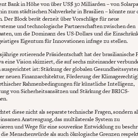
t Bank in Höhe von über US$ 30 Milliarden – von Solarpa
 hin zum städtischen Nahverkehr in Brasilien – könnte nur 
n. Der Block berät derzeit über Vorschläge für neue
steme und technologische Partnerschaften zwischen den
aaten, um die Dominanz des US-Dollars und die Einschrä
geistiges Eigentum für Innovationen infrage zu stellen.
sjährige rotierende Präsidentschaft hat der brasilianische 
lva eine Vision skizziert, die auf sechs miteinander verbun
n ausgerichtet ist: Stärkung der globalen Gesundheitssyste
er neuen Finanzarchitektur, Förderung der Klimagerechtigk
ethischer Rahmenbedingungen für künstliche Intelligenz,
ung von Sicherheitsansätzen und Stärkung der BRICS-
nen.
htet diese nicht als separate technische Fragen, sondern al
insamen Anstrengung, das multilaterale System zu
ieren und Wege für eine souveräne Entwicklung zu beschr
 die Menschenwürde als auch ökologische Grenzen respekt