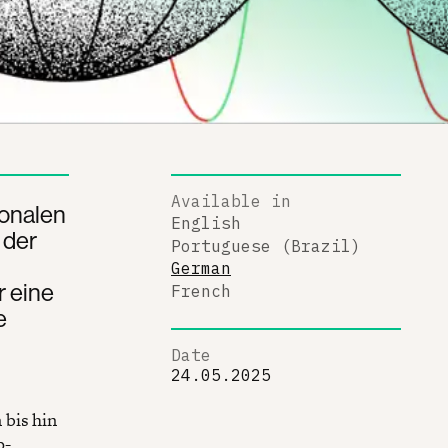
Available in
ionalen
English
 der
Portuguese (Brazil)
German
r eine
French
e
Date
24.05.2025
 bis hin
p-