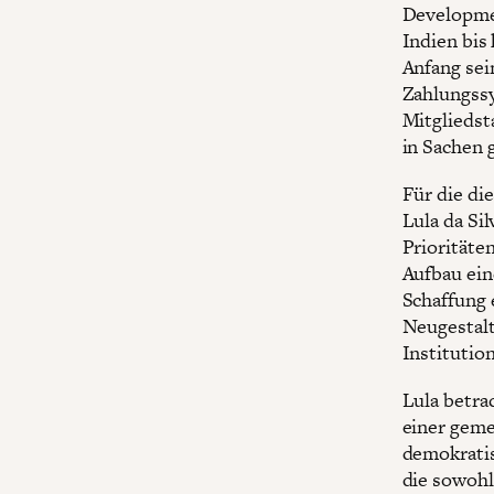
Developmen
Indien bis
Anfang sei
Zahlungssy
Mitgliedst
in Sachen 
Für die die
Lula da Si
Prioritäte
Aufbau ein
Schaffung 
Neugestalt
Institutio
Lula betrac
einer geme
demokratis
die sowohl