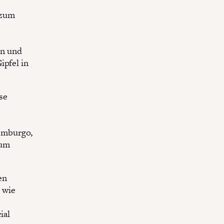
 zum
en und
ipfel in
se
emburgo,
ium
en
 wie
ial