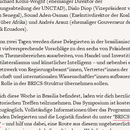
Richard Kozul-Wright (ehemaliger Direktor der
rungsabteilung der UNCTAD), Dialo Diop (Vizepräsident 
Senegal), Souad Aden-Osman (Exekutivdirektor der Koali
 über Afrika) und Andrés Arauz (ehemaliger Gouverneur d
k Ecuadors).
on zwei Tagen werden diese Delegierten in der brasilianis
 vielversprechende Vorschläge zu den sechs von Präsident
en Themenbereichen ausarbeiten, von Handel und Investit
tilateralismus und künstlicher Intelligenz – und nebenbei 
etzwerk von Regierungsbeamt*innen, Vertreter*innen der
lschaft und internationalen Wissenschaftler*innen aufbauen
e Rolle in der BRICS-Struktur übernehmen sollen.
h diese Woche in Brasilia befindest, laden wir dich herzlic
torischen Treffen teilzunehmen. Das Symposium ist koste
 zugänglich. Vollständige Informationen über das Programm
den Delegierten und die Logistik findest du unter
*BRICS
*
– und hilf uns dabei, eine Route aus diesem ungeheuerlic