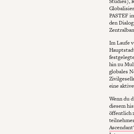
Studies), 
Globalisie
PASTEF im 
den Dialog
Zentralban
Im Laufe v
Hauptstadt
festgelegt
hin zu Mul
globales N
Zivilgesel
eine aktiv
Wenn du dic
diesem his
öffentlich
teilnehmen
Ascendant