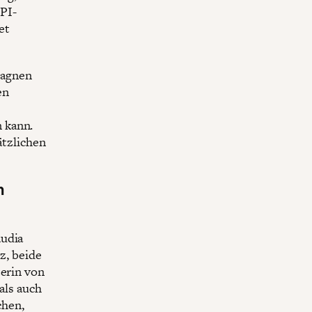
PI-
et
pagnen
en
s
 kann.
ätzlichen
n
audia
z, beide
terin von
als auch
chen,