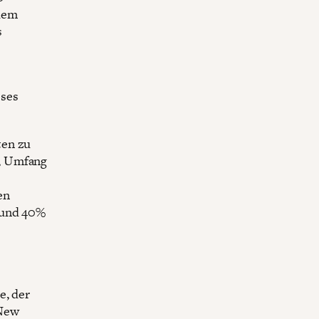
 dem
s
sses
ten zu
, Umfang
en
 und 40%
e, der
 New