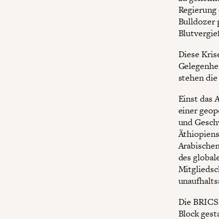
Regierung 
Bulldozer 
Blutvergie
Diese Kris
Gelegenhei
stehen die
Einst das 
einer geop
und Geschw
Äthiopiens
Arabischen
des global
Mitgliedsc
unaufhalt
Die BRICS-
Block gesta