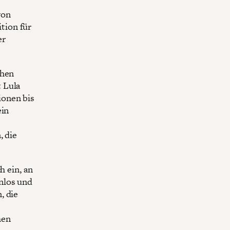
von
tion für
er
chen
 Lula
ionen bis
ein
, die
h ein, an
nlos und
, die
hen