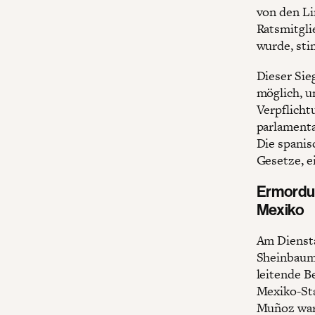
von den L
Ratsmitgli
wurde, sti
Dieser Sie
möglich, u
Verpflicht
parlamenta
Die spanisc
Gesetze, e
Ermordun
Mexiko
Am Diensta
Sheinbaum
leitende B
Mexiko-St
Muñoz ware