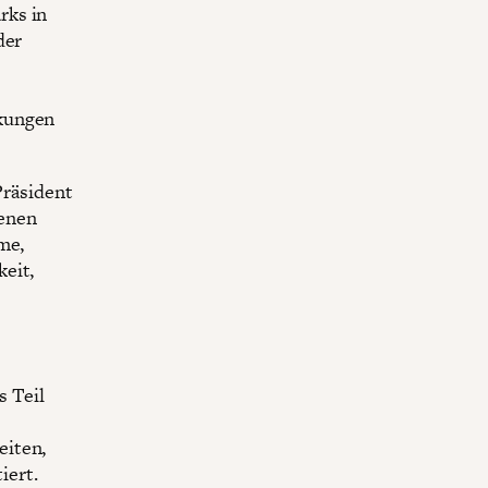
rks in
der
nkungen
Präsident
denen
me,
eit,
s Teil
eiten,
iert.