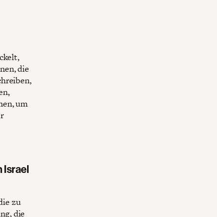
ckelt,
nen, die
chreiben,
en,
hmen, um
r
 Israel
die zu
ng, die