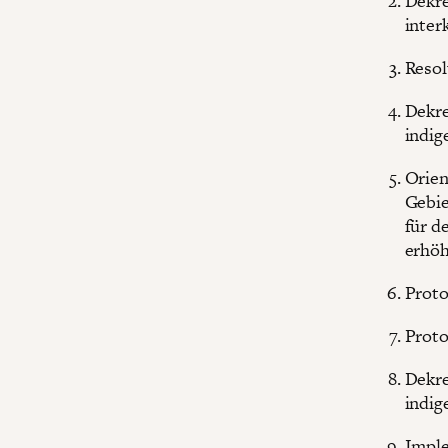
Dekre
inter
Resol
Dekre
indig
Orien
Gebie
für d
erhöh
Proto
Proto
Dekre
indi
Imple