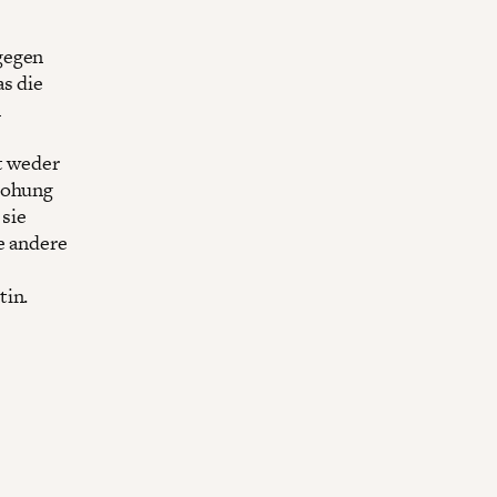
gegen
as die
m
t weder
drohung
 sie
e andere
tin.