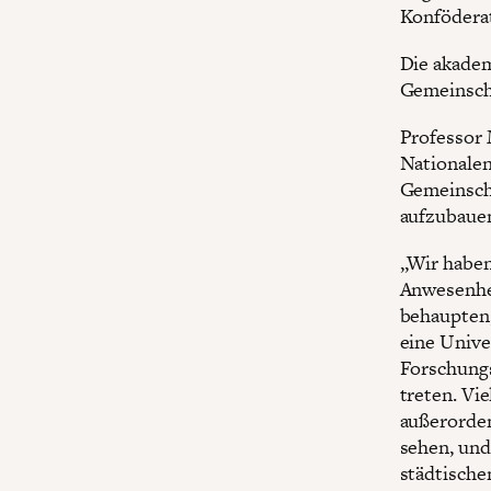
Konföderat
Die akadem
Gemeinsch
Professor 
Nationalen
Gemeinscha
aufzubauen
„Wir haben
Anwesenhei
behaupten,
eine Unive
Forschungsa
treten. Vi
außerorden
sehen, und
städtische