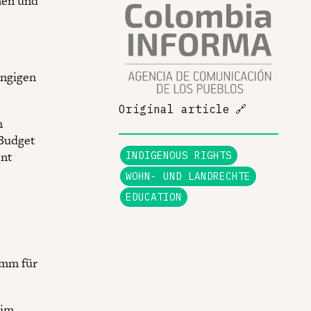
nen und
ängigen
Original article
🔗
n
 Budget
ent
INDIGENOUS RIGHTS
WOHN- UND LANDRECHTE
EDUCATION
amm für
 im