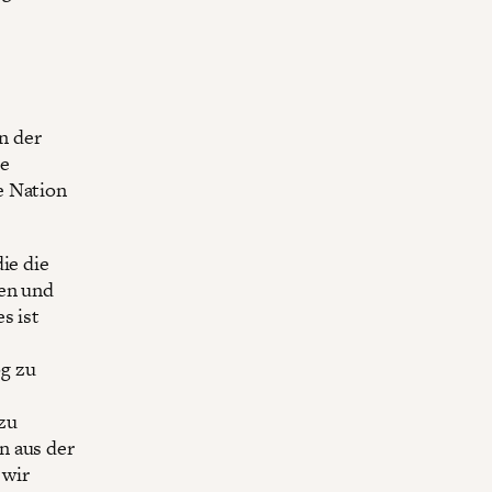
n der
ie
e Nation
ie die
ren und
s ist
og zu
zu
n aus der
 wir