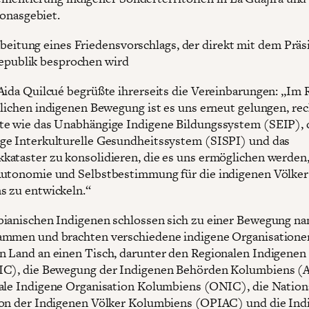
onasgebiet.
beitung eines Friedensvorschlags, der direkt mit dem Prä
epublik besprochen wird
Aida Quilcué begrüßte ihrerseits die Vereinbarungen: „Im
tlichen indigenen Bewegung ist es uns erneut gelungen, rec
e wie das Unabhängige Indigene Bildungssystem (SEIP), 
e Interkulturelle Gesundheitssystem (SISPI) und das
ataster zu konsolidieren, die es uns ermöglichen werden,
utonomie und Selbstbestimmung für die indigenen Völker
 zu entwickeln.“
ianischen Indigenen schlossen sich zu einer Bewegung n
ammen und brachten verschiedene indigene Organisatione
 Land an einen Tisch, darunter den Regionalen Indigenen
IC), die Bewegung der Indigenen Behörden Kolumbiens (
ale Indigene Organisation Kolumbiens (ONIC), die Nation
on der Indigenen Völker Kolumbiens (OPIAC) und die Ind