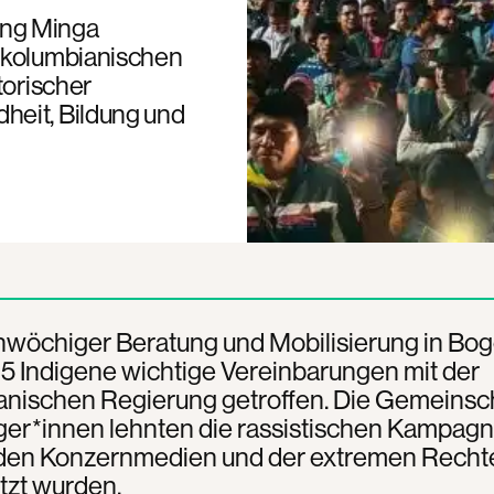
ung Minga
r kolumbianischen
torischer
heit, Bildung und
nwöchiger Beratung und Mobilisierung in Bog
5 Indigene wichtige Vereinbarungen mit der
anischen Regierung getroffen. Die Gemeinsc
ger*innen lehnten die rassistischen Kampagn
 den Konzernmedien und der extremen Recht
tzt wurden.