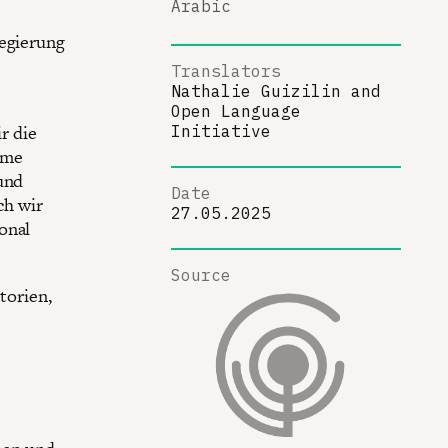
Arabic
Regierung
Translators
Nathalie Guizilin
and
Open Language
r die
Initiative
ame
und
Date
ch wir
27.05.2025
onal
Source
torien,