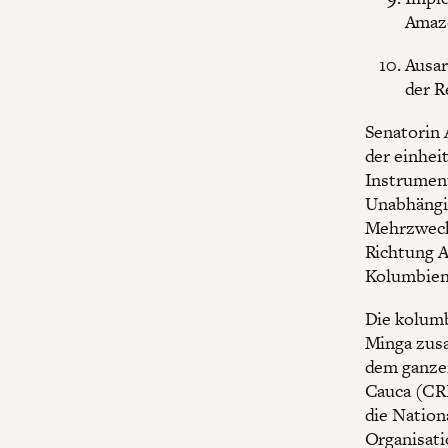
Amaz
Ausar
der R
Senatorin 
der einhei
Instrument
Unabhängig
Mehrzweckk
Richtung A
Kolumbiens
Die kolumb
Minga zus
dem ganzen
Cauca (CR
die Nation
Organisati