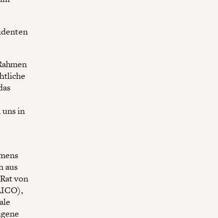
sidenten
 Rahmen
htliche
das
 uns in
amens
n aus
 Rat von
AICO),
ale
igene