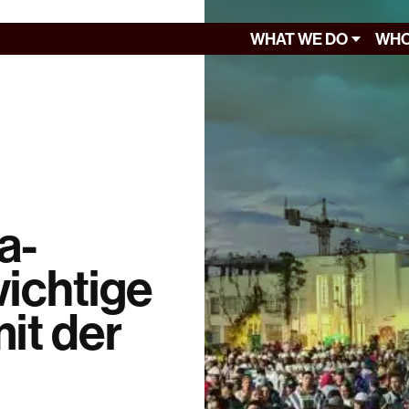
WHAT WE DO
WHO
a-
wichtige
it der