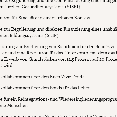
t zur Regulierung und direkten Finanzierung eines indige
kulturellen Gesundheitssystems (SISPI)
ution für Stadträte in einem urbanen Kontext
t zur Regulierung und direkten Finanzierung eines unabh
enen Bildungssystems (SEIP)
tierung zur Erarbeitung von Richtlinien für den Schutz vo
ten und eine Resolution für das Unterkonto, mit dem das
en Erwerb von Grundstücken von 12,5 Prozent auf 20 Proz
t wird.
kollabkommen über den Buen Vivir Fonds.
kollabkommen über den Fonds für das Leben.
t für ein Reintegrations- und Wiedereingliederungsprogr
gene Menschen
mentierung indigener Sonderterritorien in La Guajira und