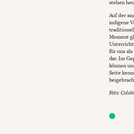
stehen heu
Auf der an
indigene V
traditione
Moment gla
Unterricht
für uns al
dar. Im Ge
können uns
Seite kenn
beigebrach
Foto: Colo