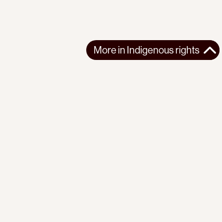
More in
Indigenous rights
More in
Indigenous rights
AFRICA
INDIGENOUS RIGHTS
2025-11-12