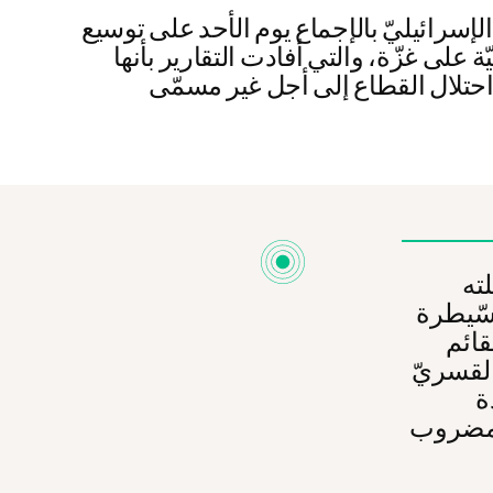
سرائيليّ بالإجماع يوم الأحد على توسيع
ة على غزّة، والتي أفادت التقارير بأنها
ته
لسّيطرة
قائم
القسريّ
ة
المضروب