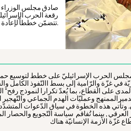
صادق مجلس الوزراء الإ
رقعة الحرب الإسرائيليّ
تتضمّن خططاً لإعادة احتلال القطاع إلى أجل غير مسمّى.
لس الحرب الإسرائيليّ على خطط لتوسيع حمل
ة في غزّة والرّامية إلى بسط االنّفوذ الكامل وا
مدى على القطاع، بما يُعدّ تكرارا لنموذج رفح" ال
ّدميرالممنهج وعمليّات الهدم الجماعي والتّهجير 
. وتأتي هذه الخطوة في سياق الدّعوات المتشدّد
 العرقي , بينما تُفاقم سياسة التّجويع والحصار 