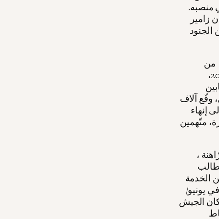
ي منصبه.
 زامير
 الجنود
 من
الإنهاك الحادّ بسبب خدمتهم لعدّة جولات منذ 7 أكتوبر/تشرين الأوّل 2023،
بين
وقّع آلاف
ى إنهاء
ة، متّهمين
اهنة ،
ة العسكرية منذ قيام إسرائيل في عام 1948. يطالب
ن الخدمة
ي يونيو/
ركان الجيش
اط