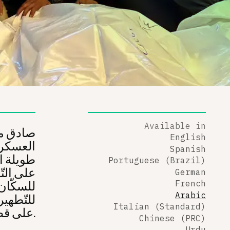
Available in
صادق مج
English
العسكريّ
Spanish
طويلة ال
Portuguese (Brazil)
على الت
German
للسكّان
French
Arabic
للتّطهير
Italian (Standard)
على قطاع غزّة الأزمة الإنسانيّة هناك.
Chinese (PRC)
Urdu