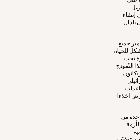
ويل
 إنشاء
 بلدان
مير جميع
شكل للحياة
زة تحت
ا النّموذج
/كانون
ائيلي
اعدات
رض إخلاءا
احدة من
لأزمة
ية
ت، توفيّت