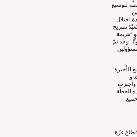
لإجماع، في 4 مايو/آيار 2025، على خطّة لتوسيع
ين
ة احتلال
يْدَ تصريح
و "هزيمة
. و قد تمّ
مسؤولين
تشيربعض التّصريحات المنقولة عن مسؤولين في الحكومة خلال الأسابيع الأخيرة
 و
ض وأجبرت
ذه الخطّة
جميع
طاع غزّة