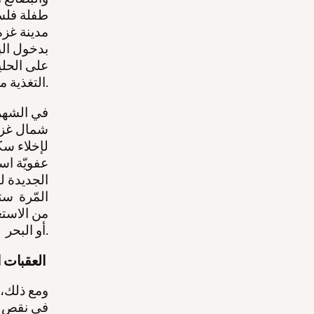
طفلة فلسط
مدينة غزة.
بدخول الب
التغذية منذ أكتوبر /تشرين الأوّل 2023.
في الشهري
لإخلاء س
عفويّة اس
الجديدة ل
المّرة ست
من الاستع
أو البحر.
العقبات الإسرائيلّة الدّاخلية
ومع ذلك، 
في نقص ا