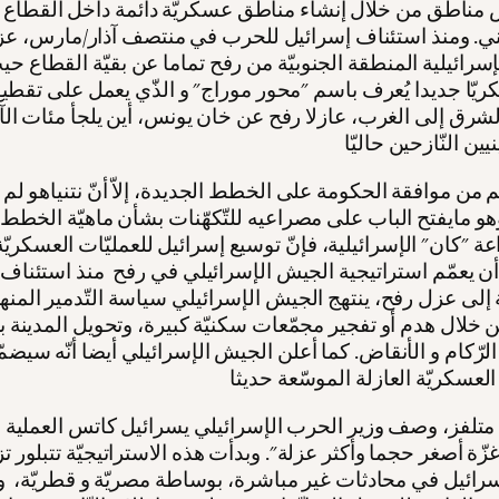
مناطق من خلال إنشاء مناطق عسكريّة دائمة داخل القطاع
ي. ومنذ استئناف إسرائيل للحرب في منتصف آذار/مارس، ع
لإسرائيلية المنطقة الجنوبيّة من رفح تماما عن بقيّة القطاع 
ريّا جديدا يُعرف باسم "محور موراج" و الذّي يعمل على تقطي
لشرق إلى الغرب، عازلا رفح عن خان يونس، أين يلجأ مئات ال
م من موافقة الحكومة على الخطط الجديدة، إلاّ أنّ نتنياهو لم 
هو مايفتح الباب على مصراعيه للتّكهّنات بشأن ماهيّة الخطط ال
عة "كان" الإسرائيلية، فإنّ توسيع إسرائيل للعمليّات العسكريّ
ن يعمّم استراتيجية الجيش الإسرائيلي في رفح منذ استئناف
 إلى عزل رفح، ينتهج الجيش الإسرائيلي سياسة التّدمير المن
ن خلال هدم أو تفجير مجمّعات سكنيّة كبيرة، وتحويل المدينة بر
لرّكام و الأنقاض. كما أعلن الجيش الإسرائيلي أيضا أنّه سيضمّ
متلفز، وصف وزير الحرب الإسرائيلي يسرائيل كاتس العملية بأن
ّة أصغر حجما وأكثر عزلة". وبدأت هذه الاستراتيجيّة تتبلور تز
رائيل في محادثات غير مباشرة، بوساطة مصريّة و قطريّة، 