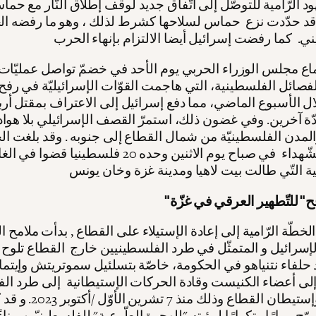
د الرّامية للتوصّل إلى اتّفاق جديد لوقف إطلاق النّار مع حما
قد حدّدت نزع حماس لسلاحها كشرط لذلك ، وهو ما رفضه ال
اع مجلس الوزراء الحربي يوم الأحد في خضمّ تواصل عمليّات
فصائل الفلسطينية، التي هاجمت القوّات الإسرائيليّة في رفح
ل الأسبوع الماضي، مما دفع إسرائيل إلى الاعتراف بمقتل أرب
ّة آخرين. وفي غضون ذلك، استمرّ القصف الإسرائيلي بلا هوا
المدن الفلسطينيّة من شمال القطاع إلى جنوبه . وقد بلغت ال
اليوميّة للشّهداء في صباح يوم الاثنين وحده 20 فلسطينيا قضوا
ح" للتّطهير العرقي في غزّة
لخطّة الرّامية إلى إعادة الإستيلاء على القطاع , بدأت ملامح 
إسرائيل و المتمثّل في طرد الفلسطينيين خارج القطاع تلوح 
 حلفاء نتنياهو في الحكومة، خاصّة بتسلئيل سموتريتش وإيتمار
إلى أعضاء الكنيست وقادة الحركات الإستيطانية إلى طرد ال
من غزّة وإستيطان القطاع وذلك
ّج مرارًا وتكرارًا لرؤيته "للهجرة الطّوعية" للفلسطينيّين، بناء