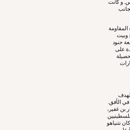
س. و كانت
جانب
 المقاومة
 وبيت
عة جنود
دة على
حصيلة
 في الغارات
الهدف
في الأفق.
 بن غفير،
فلسطينيين
 منذ 7 تشرين الأوّل /أكتوبر 2023. و قد كان نتنياهو
ً على