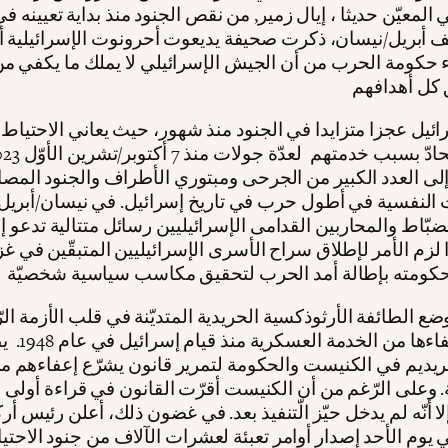
 المعيّن حديثا ، إيال زمير, من نقص الجنود منذ بداية تعيينه ف
أبريل/نيسان، ذكرت صحيفة يديعوت أحرونوت الإسرائيلية أن
ء حكومة الحرب من أن الجيش الإسرائيلي لا يملك ما يكفي من
ائيل عجزا متزايدا في الجنود منذ شهور، حيث يعاني الاحتياط
إلى العدد الكبير من الجرحى ومبتوري الأطراف والجنود المصا
النفسية في أطول حرب في تاريخ إسرائيل. في نيسان/أبريل، 
ضبّاط والمحاربين القدامى الإسرائيليين رسائل متتالية تدعو إل
 لزم الأمر لإطلاق سراح الأسرى الإسرائيليين المتبقّين في غز
ضع الطائفة الأرثوذكسية الحريدية المتديّنة في قلب الأزمة الرّ
بسبب إعفاءها من الخدم
حريديم في الكنيست والحكومة لتمرير قانون يشرّع إعفاءهم م
. وعلى الرّغم من أن الكنيست أقرّت القانون في قراءة أولى ف
لا أنّه لم يدخل حيّز الّتنفيذ بعد. في غضون ذلك، أعلن رئيس أ
ي يوم الأحد إصدار أوامر تعبئة لعشرات الآلاف من جنود الاحتي