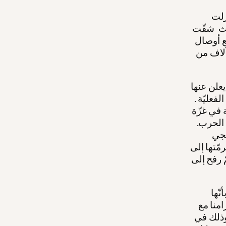
زلت
حيث شقّت
ع أوصال
آلاف من
يعلن عنها
فعليّة .
ة في غزّة
 الحرب.
هجي
مّتها إلى
 رفح إلى
ّها
امنا مع
وذلك في