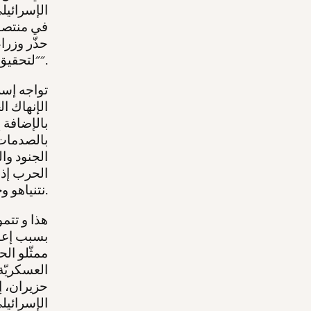
الإسرائيلي
في منتصف 
حذّر وزرا
"لتحقيق كل أهدافهم".
تواجه إسر
بالإضافة 
بالصدمات 
الجنود وال
الحرب إذا
نتنياهو وحكومته بإطالة أمد الحرب لتحقيق مكاسب سياسية شخصيّة.
هذا و تتمو
ممثّلو ال
العسكريّة
حزيران، إ
الإسرائيل