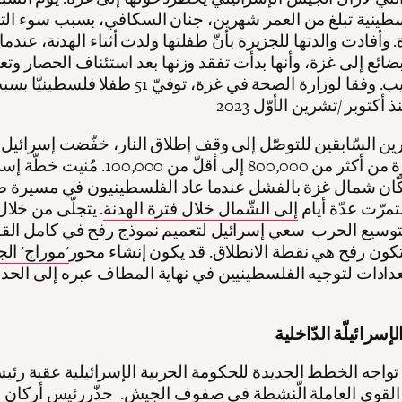
ينية تبلغ من العمر شهرين، جنان السكافي، بسبب سوء الت
 وأفادت والدتها للجزيرة بأنّ طفلتها ولدت أثناء الهدنة، عندم
ضائع إلى غزة، وأنها بدأت تفقد وزنها بعد استئناف الحصار وت
على الحليب. وفقا لوزارة الصحة في غزة، توفيّ 51 طفلا 
ن السّابقين للتوصّل إلى وقف إطلاق النار، خفّضت إسرائيل
شمال غزة من أكثر من 800,000 إلى أقلّ من 100,000. مُ
كّان شمال غزة بالفشل عندما عاد الفلسطينيون في مسيرة 
تمرّت عدّة أيام
إلى الشّمال خلال فترة الهدنة
. يتجلّى من خلا
توسيع الحرب سعي إسرائيل لتعميم نموذج رفح في كامل القط
كون رفح هي نقطة الانطلاق. قد يكون إنشاء محور
'موراج' الج
دادات لتوجيه الفلسطينيين في نهاية المطاف عبره إلى الحد
تواجه الخطط الجديدة للحكومة الحربية الإسرائيلية عقبة رئيسي
لقوى العاملة الّنشطة في صفوف الجيش. حذّررئيس أركان 