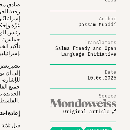
رقعة الحرب
إسرائيليّ
Author
Qassam Muaddi
غزّة وإحكا
رئيس الوز
حماس"، مش
Translators
تأكيد الخب
Salma Freedy
and
Open
إسرائيليين إثنين.
Language Initiative
Date
إلى أن تو
10.06.2025
للإشارة، 
جميع الفلس
الجديدة ب
Source
الفلسطينيّين في غزّة.
Original article
🔗
إعادة احتل
قبل ثلاثة