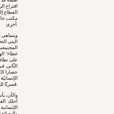
اقتراح ال
القطاع إل
مكتب خاص 
أخرى.
ويتماهى ه
البنى الت
المجتمعية
غطاء" الهج
على نطاق 
الثّاني. 
حصارا كام
الإنسانيّة
قسريّا للمستشفيات والمدارس المتبقيّة التي لجأت إليها العائلات.
والآن، يأ
أحلك الفت
الإنسانية
والبضائع 