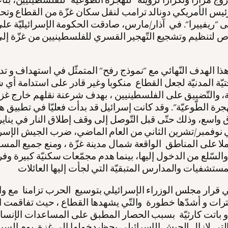
رئيس الأمريكي دونالد ترامب لنقل سكان غزّة من القطاع وتح
ى "ريفييرا". في آذار/مارس، صادقت الحكومة الإسرائيليّة على
لتنظيم وتشجيع التّهجير القسري للفلسطينيين من غزّة إلى
ذا الهدف النّهائي مع "نموذج رفح" المتمثّل في استهداف و تد
حتيّة المدنيّة لجعل القطاع منكوبا وغير قادر على استدامة أي 
، والتّضييق على الفلسطينيين ، بهدف شرعنة نقلهم خارج غ
رة الطّوعيّة". وقد كانت إسرائيل قد بدأت فعليّا في تطبيق هذ
واسع، وذلك حتّى قبل التّوصل إلى وقف إطلاق النار في يناير
في نوفمبر/تشرين الثاني من العام الماضي، ضرب الجيش الإسر
لا على المناطق الواقعة شمال مدينة غزّة ، ومنع جميع المس
 والسّلع من الدخول إليها، بينما هدم مجمّعات سكنيّة كبيرة وف
تي قرار مجلس الوزراء الإسرائيلي بتوسيع الحرب تزامنا مع و
رات و أشدّها خطورة والتّي يشهدها القطاع ، حيث تفاقمت ا
 و باتت كارثيّة بسبب الحصار المطبق على المساعدات الإنسان
التي لازال الجيش الإسرائيلي يحظردخولها إلى غزة. يوم السب