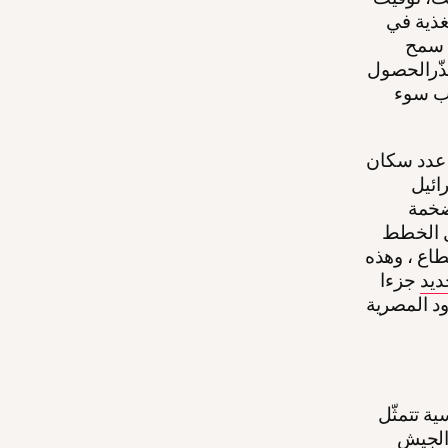
غذية في
ا سمح
عذّرالحصول
فلسطينيّا بسبب سوء
 عدد سكان
نيت خطّة إسرائيل
ضخمة
ل الخطط
اع ، وهذه
ديد
جزءا
ود المصرية
ة تتمثّل
الجيش