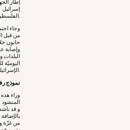
إطار الجهو
إسرائيل 
الفلسطيني. كما رفضت إسرائيل أيضا الالتزام بإنهاء الحرب.
وجاء اجتم
من قبل ال
حانون خلا
وإصابة عد
البلدات و
الإسرائيلية التّي طالت بيت لاهيا ومدينة غزة وخان يونس.
"نموذج رف
وراء هذه ا
المنشود ل
و قد ناشد
بالإضافة 
نفسه قد رو