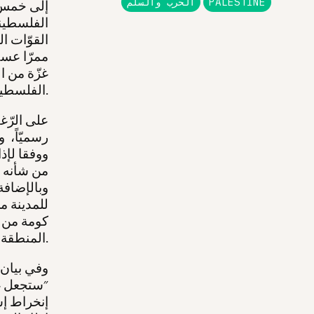
PALESTINE
الحرب والسلم
إلى خمس 
الفلسطين
القوّات ا
ممرّا عسك
غزّة من ا
الفلسطينيين النّازحين حاليّا.
على الرّغ
رسميّاً، و
ووفقا لإذا
من شأنه أ
وبالإضافة
للمدينة م
كومة من ا
المنطقة العسكريّة العازلة الموسّعة حديثا.
وفي بيان 
"ستجعل غز
إنخراط إس