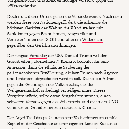
Vorgehensweise eine Reihe eindeutiger Verstöße gegen das
Völkerrecht dar.
Doch trotz dieser Urteile gehen die Verstöße weiter. Noch dazu
werden diese von Nationen gefördert, die schamlos die
höchsten Gerichte der Welt an die Wand stellen: mit
Sanktionen
gegen Beamt*innen, Angestellte und
Vertreter*innen des IStGH und offenem
Widerstand
gegenüber den Gerichtsanordnungen.
Der jüngste
Vorschlag
der USA Donald Trump will den
Gazastreifen „übernehmen“. Konkret bedeutet das eine
Annexion, dann die ethnische Säuberung der
palästinensischen Bevölkerung, die laut Trump nach Ägypten
und Jordanien abgeschoben werden soll. Das ist ein Affront
gegen die Grundlagen des Völkerrechts, das die
Weltgemeinschaft unbedingt verteidigen muss. Dieses
Vorgehen würde, sollte daran festgehalten werden, einen
schweren Verstoß gegen das Völkerrecht und die in der UNO
verankerten Grundprinzipien darstellen. Charta.
Der Angriff auf das palästinensische Volk erinnert an dunkle
Kapitel in der Geschichte unserer eigenen Länder: Südafrika