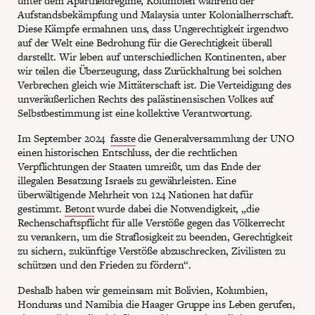
unter dem Apartheidregime, Kolumbien während der
Aufstandsbekämpfung und Malaysia unter Kolonialherrschaft.
Diese Kämpfe ermahnen uns, dass Ungerechtigkeit irgendwo
auf der Welt eine Bedrohung für die Gerechtigkeit überall
darstellt. Wir leben auf unterschiedlichen Kontinenten, aber
wir teilen die Überzeugung, dass Zurückhaltung bei solchen
Verbrechen gleich wie Mittäterschaft ist. Die Verteidigung des
unveräußerlichen Rechts des palästinensischen Volkes auf
Selbstbestimmung ist eine kollektive Verantwortung.
Im September 2024
fasste
die Generalversammlung der UNO
einen historischen Entschluss, der die rechtlichen
Verpflichtungen der Staaten umreißt, um das Ende der
illegalen Besatzung Israels zu gewährleisten. Eine
überwältigende Mehrheit von 124 Nationen hat dafür
gestimmt.
Betont
wurde dabei die Notwendigkeit, „die
Rechenschaftspflicht für alle Verstöße gegen das Völkerrecht
zu verankern, um die Straflosigkeit zu beenden, Gerechtigkeit
zu sichern, zukünftige Verstöße abzuschrecken, Zivilisten zu
schützen und den Frieden zu fördern“.
Deshalb haben wir gemeinsam mit Bolivien, Kolumbien,
Honduras und Namibia die Haager Gruppe ins Leben gerufen,