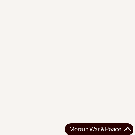
More in
War & Peace