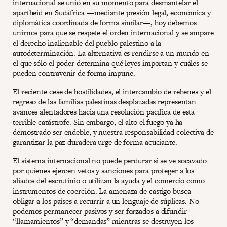
internacional se unió en su momento para desmantelar el
apartheid en Sudáfrica —mediante presión legal, económica y
diplomática coordinada de forma similar—, hoy debemos
unirnos para que se respete el orden internacional y se ampare
el derecho inalienable del pueblo palestino a la
autodeterminación. La alternativa es rendirse a un mundo en
el que sólo el poder determina qué leyes importan y cuáles se
pueden contravenir de forma impune.
El reciente cese de hostilidades, el intercambio de rehenes y el
regreso de las familias palestinas desplazadas representan
avances alentadores hacia una resolución pacífica de esta
terrible catástrofe. Sin embargo, el alto el fuego ya ha
demostrado ser endeble, y nuestra responsabilidad colectiva de
garantizar la paz duradera urge de forma acuciante.
El sistema internacional no puede perdurar si se ve socavado
por quienes ejercen vetos y sanciones para proteger a los
aliados del escrutinio o utilizan la ayuda y el comercio como
instrumentos de coerción. La amenaza de castigo busca
obligar a los países a recurrir a un lenguaje de súplicas. No
podemos permanecer pasivos y ser forzados a difundir
“llamamientos” y “demandas” mientras se destruyen los