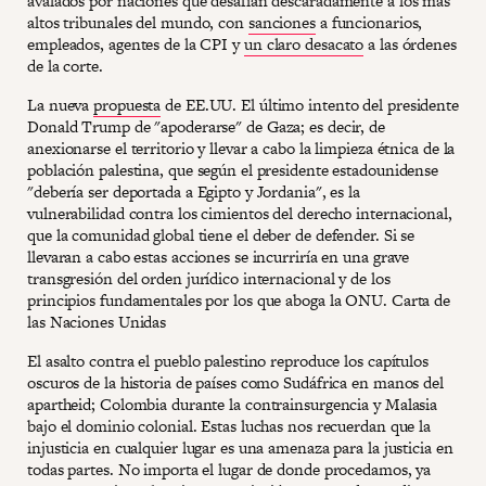
avalados por naciones que desafían descaradamente a los más
altos tribunales del mundo, con
sanciones
a funcionarios,
empleados, agentes de la CPI y
un claro desacato
a las órdenes
de la corte.
La nueva
propuesta
de EE.UU. El último intento del presidente
Donald Trump de "apoderarse" de Gaza; es decir, de
anexionarse el territorio y llevar a cabo la limpieza étnica de la
población palestina, que según el presidente estadounidense
"debería ser deportada a Egipto y Jordania", es la
vulnerabilidad contra los cimientos del derecho internacional,
que la comunidad global tiene el deber de defender. Si se
llevaran a cabo estas acciones se incurriría en una grave
transgresión del orden jurídico internacional y de los
principios fundamentales por los que aboga la ONU. Carta de
las Naciones Unidas
El asalto contra el pueblo palestino reproduce los capítulos
oscuros de la historia de países como Sudáfrica en manos del
apartheid; Colombia durante la contrainsurgencia y Malasia
bajo el dominio colonial. Estas luchas nos recuerdan que la
injusticia en cualquier lugar es una amenaza para la justicia en
todas partes. No importa el lugar de donde procedamos, ya