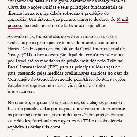
cumplicidade desferiu um golpe devastador na integridade da
Carta das Nações Unidas e seus
princípios fundamentais
de
direitos humanos, igualdade soberana e proibição do
genocídio. Um sistema que permite a morte de cerca de
61 mil
pessoas
não está meramente falhando: ele já falhou.
As evidências, transmitidas ao vivo em nossos celulares e
avaliadas pelos principais tribunais do mundo, são muito
claras. Desde o
parecer
consultivo da Corte Internacional de
Justiça (CIJ) sobre a ocupação ilegal de territórios palestinos
por Israel até os
mandados de prisão
emitidos pelo Tribunal
Penal Internacional (TPI) para as principais lideranças do
país, passando pelas
medidas preliminares
emitidas no caso da
Convenção do Genocídio movido pela África do Sul, as ações
israelenses representam claras violações do direito
internacional.
No entanto, e apesar de tais decisões, as violações persistem.
Elas são possibilitadas por nações que afrontam abertamente
os principais tribunais do mundo, através de
sanções
contra
autoridades, funcionários e agentes do TPI e
desobediência
explícita às ordens da corte.