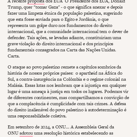
A recente
proposta
dos EUA O Presidente dos EUA, Donald
Trump, quer "tomar Gaza" - o que significa anexar e depois
fazer uma limpeza étnica da população palestina, sugerindo
que esta fosse enviada para o Egito e Jordânia, o que
representa um golpe duro nos fundamentos do direito
internacional, que a comunidade internacional tem o dever de
defender. Tais ações, se levadas adiante, constituiriam uma
grave violação do direito internacional e dos princípios
fundamentais consagrados na Carta das Nações Unidas.
Carta.
O ataque ao povo palestino remete a capítulos sombrios da
história de nossos próprios países: o apartheid na África do
Sul, a contra-insurgência na Colômbia e o regime colonial na
Malásia. Essas lutas nos lembram que a injustiça em qualquer
lugar é uma ameaça à justiça em todos os lugares. Podemos vir
de diferentes continentes, mas compartilhamos a convicção de
que a complacência é cumplicidade com tais crimes. A defesa
do direito inalienável do povo palestino à autodeterminação é
uma responsabilidade coletiva.
Em setembro de 2024, a ONU... A Assembleia Geral da
ONU
adotou
uma resolução histórica estabelecendo as