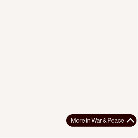
More in
War & Peace