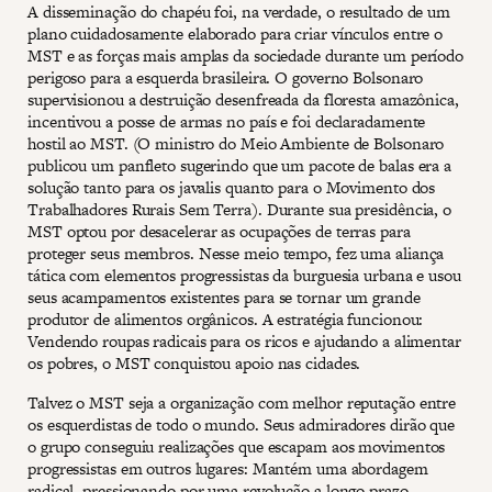
A disseminação do chapéu foi, na verdade, o resultado de um
plano cuidadosamente elaborado para criar vínculos entre o
MST e as forças mais amplas da sociedade durante um período
perigoso para a esquerda brasileira. O governo Bolsonaro
supervisionou a destruição desenfreada da floresta amazônica,
incentivou a posse de armas no país e foi declaradamente
hostil ao MST. (O ministro do Meio Ambiente de Bolsonaro
publicou um panfleto sugerindo que um pacote de balas era a
solução tanto para os javalis quanto para o Movimento dos
Trabalhadores Rurais Sem Terra). Durante sua presidência, o
MST optou por desacelerar as ocupações de terras para
proteger seus membros. Nesse meio tempo, fez uma aliança
tática com elementos progressistas da burguesia urbana e usou
seus acampamentos existentes para se tornar um grande
produtor de alimentos orgânicos. A estratégia funcionou:
Vendendo roupas radicais para os ricos e ajudando a alimentar
os pobres, o MST conquistou apoio nas cidades.
Talvez o MST seja a organização com melhor reputação entre
os esquerdistas de todo o mundo. Seus admiradores dirão que
o grupo conseguiu realizações que escapam aos movimentos
progressistas em outros lugares: Mantém uma abordagem
radical, pressionando por uma revolução a longo prazo,