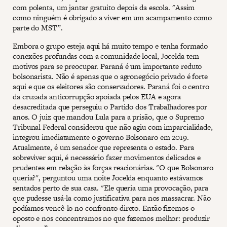
com polenta, um jantar gratuito depois da escola. "Assim
como ninguém é obrigado a viver em um acampamento como
parte do MST”.
Embora o grupo esteja aqui há muito tempo e tenha formado
conexões profundas com a comunidade local, Jocelda tem
motivos para se preocupar. Paraná é um importante reduto
bolsonarista. Não é apenas que o agronegócio privado é forte
aqui e que os eleitores são conservadores. Paraná foi o centro
da cruzada anticorrupção apoiada pelos EUA e agora
desacreditada que perseguiu o Partido dos Trabalhadores por
anos. O juiz que mandou Lula para a prisão, que o Supremo
Tribunal Federal considerou que não agiu com imparcialidade,
integrou imediatamente o governo Bolsonaro em 2019.
Atualmente, é um senador que representa o estado. Para
sobreviver aqui, é necessário fazer movimentos delicados e
prudentes em relação às forças reacionárias. "O que Bolsonaro
queria?", perguntou uma noite Jocelda enquanto estávamos
sentados perto de sua casa. "Ele queria uma provocação, para
que pudesse usá-la como justificativa para nos massacrar. Não
podíamos vencê-lo no confronto direto. Então fizemos o
oposto e nos concentramos no que fazemos melhor: produzir