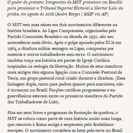
O poder do protesto: Integrantes do MST protestam em Brasília
para pressionar o Tribunal Superior Eleitoral a libertar Lula da
prisão, em agosto de 2018.(Andre Borges / AGIF via AP)
O MST tem suas raízes em dois movimentos diferentes na
história brasileira. As Ligas Camponesas, organizadas pelo
Partido Comunista Brasileiro na década de 1950, são seu
antecedente mais óbvio. Após o golpe apoiado pelos EUA em
1964, a ditadura militar esmagou as Ligas, compostas por
meeiros e outros trabalhadores sem-terra. O movimento
também traça sua história até partes da Igreja Católica
inspiradas na teologia da libertação. Muitos de seus membros
mais antigos têm alguma ligação com a Comissão Pastoral da
Terra, um grupo pastoral rural criado durante a ditadura. (Essa
linhagem dupla, tanto para padres quanto para marxistas, não
é incomum no Brasil: Facções católicas progressistas e ex-
guerrilheiros estavam entre os primeiros membros do Partido
dos Trabalhadores de Lula).
Mas em seus livros e programas de formação de quadros, o
MST se coloca como parte de uma história muito mais longa,
que remonta à Roma antiga e serpenteia pelo feudalismo
europeu. O movimento considera as lutas pela terra no Brasil