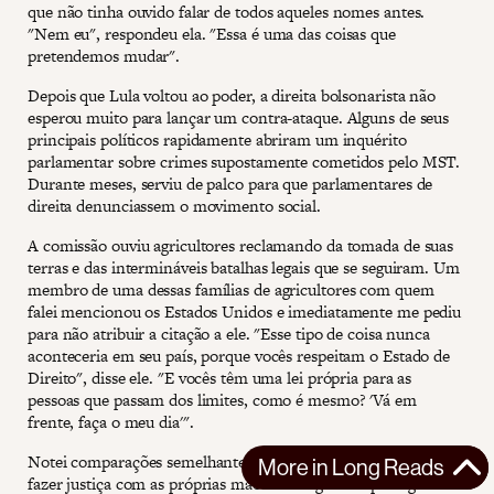
que não tinha ouvido falar de todos aqueles nomes antes.
"Nem eu", respondeu ela. "Essa é uma das coisas que
pretendemos mudar".
Depois que Lula voltou ao poder, a direita bolsonarista não
esperou muito para lançar um contra-ataque. Alguns de seus
principais políticos rapidamente abriram um inquérito
parlamentar sobre crimes supostamente cometidos pelo MST.
Durante meses, serviu de palco para que parlamentares de
direita denunciassem o movimento social.
A comissão ouviu agricultores reclamando da tomada de suas
terras e das intermináveis batalhas legais que se seguiram. Um
membro de uma dessas famílias de agricultores com quem
falei mencionou os Estados Unidos e imediatamente me pediu
para não atribuir a citação a ele. "Esse tipo de coisa nunca
aconteceria em seu país, porque vocês respeitam o Estado de
Direito", disse ele. "E vocês têm uma lei própria para as
pessoas que passam dos limites, como é mesmo? 'Vá em
frente, faça o meu dia'".
Notei comparações semelhantes com as práticas dos EUA de
More in
Long Reads
fazer justiça com as próprias mãos ao longo da reportagem.