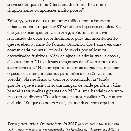
servidão, enquanto na China era diferente. Eles eram
simplesmente camponeses muito pobres”.
Edna, 55, gosta de usar um boné militar com a bandeira
cubana, outro dos que o MST vende em lojas nas cidades. Ela
chegou ao acampamento em 2019, após uma tentativa
fracassada de obter reconhecimento para um assentamento
que recebeu o nome do famoso Quilombo dos Palmares, uma
comunidade no Brasil colonial formada por africanos
escravizados fugitivos. Além de ajudar a administrar a escola,
ela atua como DJ nas festas dançantes de sábado à noite do
acampamento. "No começo eu toco música gaúcha, mas com
o passar da noite, mudamos para música eletrônica mais
pesada", ela me disse. O concerto é realizado na "tenda
grande", que é mais como um hangar, de onde pendem várias
bandeiras vermelhas gigantes do MST e uma bandeira do arco-
íris com os dizeres "Toda forma de amor é válida": Todo amor
é válido. "Eu que coloquei essa", ela me disse com orgulho.
Terra para todos: Os membros do MST fazem uma marcha em
1984, ano em que a organização foi fundada. (Acervo do MST)