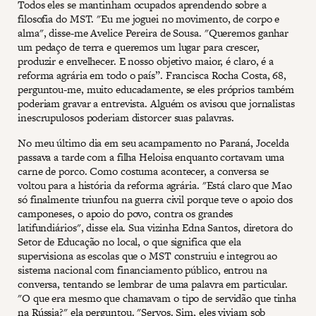
Todos eles se mantinham ocupados aprendendo sobre a
filosofia do MST. "Eu me joguei no movimento, de corpo e
alma", disse-me Avelice Pereira de Sousa. "Queremos ganhar
um pedaço de terra e queremos um lugar para crescer,
produzir e envelhecer. E nosso objetivo maior, é claro, é a
reforma agrária em todo o país”. Francisca Rocha Costa, 68,
perguntou-me, muito educadamente, se eles próprios também
poderiam gravar a entrevista. Alguém os avisou que jornalistas
inescrupulosos poderiam distorcer suas palavras.
No meu último dia em seu acampamento no Paraná, Jocelda
passava a tarde com a filha Heloisa enquanto cortavam uma
carne de porco. Como costuma acontecer, a conversa se
voltou para a história da reforma agrária. "Está claro que Mao
só finalmente triunfou na guerra civil porque teve o apoio dos
camponeses, o apoio do povo, contra os grandes
latifundiários", disse ela. Sua vizinha Edna Santos, diretora do
Setor de Educação no local, o que significa que ela
supervisiona as escolas que o MST construiu e integrou ao
sistema nacional com financiamento público, entrou na
conversa, tentando se lembrar de uma palavra em particular.
"O que era mesmo que chamavam o tipo de servidão que tinha
na Rússia?" ela perguntou. "Servos. Sim, eles viviam sob