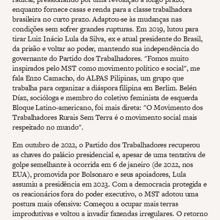
enquanto fornece casas e renda para a classe trabalhadora
brasileira no curto prazo. Adaptou-se às mudanças nas
condições sem sofrer grandes rupturas. Em 2019, lutou para
tirar Luiz Inácio Lula da Silva, ex e atual presidente do Brasil,
da prisão e voltar ao poder, mantendo sua independência do
governante do Partido dos Trabalhadores. "Fomos muito
inspirados pelo MST como movimento político e social", me
fala Enzo Camacho, do ALPAS Pilipinas, um grupo que
trabalha para organizar a diáspora filipina em Berlim. Belén
Díaz, socióloga e membro do coletivo feminista de esquerda
Bloque Latino-americano, foi mais direta: "O Movimento dos
Trabalhadores Rurais Sem Terra é o movimento social mais
respeitado no mundo".
Em outubro de 2022, o Partido dos Trabalhadores recuperou
as chaves do palácio presidencial e, apesar de uma tentativa de
golpe semelhante à ocorrida em 6 de janeiro (de 2022, nos
EUA), promovida por Bolsonaro e seus apoiadores, Lula
assumiu a presidência em 2023. Com a democracia protegida e
os reacionários fora do poder executivo, o MST adotou uma
postura mais ofensiva: Começou a ocupar mais terras
improdutivas e voltou a invadir fazendas irregulares. O retorno