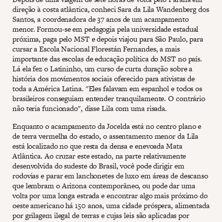
direção à costa atlântica, conheci Sara da Lila Wandenberg dos
Santos, a coordenadora de 37 anos de um acampamento
menor. Formou-se em pedagogia pela universidade estadual
próxima, paga pelo MST e depois viajou para São Paulo, para
cursar a Escola Nacional Florestán Fernandes, a mais
importante das escolas de educação política do MST no país.
Lá ela fez o Latininho, um curso de curta duração sobre a
história dos movimentos sociais oferecido para ativistas de
toda a América Latina. "Eles falavam em espanhol e todos os
brasileiros conseguiam entender tranquilamente. O contrário
não teria funcionado", disse Lila com uma risada.
Enquanto o acampamento da Jocelda está no centro plano e
de terra vermelha do estado, o assentamento menor da Lila
está localizado no que resta da densa e enevoada Mata
Atlântica. Ao cruzar este estado, na parte relativamente
desenvolvida do sudeste do Brasil, você pode dirigir em
rodovias e parar em lanchonetes de luxo em áreas de descanso
que lembram o Arizona contemporâneo, ou pode dar uma
volta por uma longa estrada e encontrar algo mais próximo do
oeste americano há 150 anos, uma cidade próspera, alimentada
por grilagem ilegal de terras e cujas leis são aplicadas por