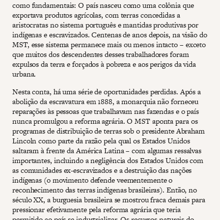
como fundamentais: O país nasceu como uma colônia que
exportava produtos agrícolas, com terras concedidas a
aristocratas no sistema português e mantidas produtivas por
indígenas e escravizados. Centenas de anos depois, na visão do
MST, esse sistema permanece mais ou menos intacto – exceto
que muitos dos descendentes desses trabalhadores foram
expulsos da terra e forçados à pobreza e aos perigos da vida
urbana.
Nesta conta, há uma série de oportunidades perdidas. Após a
abolição da escravatura em 1888, a monarquia não forneceu
reparações às pessoas que trabalhavam nas fazendas e o país
nunca promulgou a reforma agrária. O MST aponta para os
programas de distribuição de terras sob o presidente Abraham
Lincoln como parte da razão pela qual os Estados Unidos
saltaram à frente da América Latina – com algumas ressalvas
importantes, incluindo a negligência dos Estados Unidos com
as comunidades ex-escravizados e a destruição das nações
indígenas (o movimento defende veementemente o
reconhecimento das terras indígenas brasileiras). Então, no
século XX, a burguesia brasileira se mostrou fraca demais para
pressionar efetivamente pela reforma agrária que teria
permitido ao país se industrializar. Os recursos naturais do