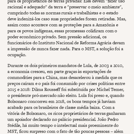
para os proprietários de terras privadas: Eles devem "fazer uso
racional e adequado" da terra e "preservar o meio ambiente",
cumprindo todas as normas rurais e trabalhistas e o estado
deve indenizá-los caso suas propriedades forem retiradas. Mas,
assim como acontece com as proteções para a Amazônia e
para os povos indígenas, essas promessas colidiram com o
poder econômico privado. Sem pressão adicional, os
funcionários do Instituto Nacional de Reforma Agrária davam
a impressão de nunca fazer nada. Para o MST, a solução foi a
ocupação.
Durante os dois primeiros mandatos de Lula, de 2003 a 2010,
a economia cresceu, em parte graças às exportações de
commodities para a China, mas desacelerou à medida que os
preços caíram e o país foi consumido por crises políticas entre
2015 e 2018: Dilma Rousseff foi substituída por Michel Temer,
o presidente pró-mercado não eleito. Lula foi preso e, quando
Bolsonaro concorreu em 2018, os bons tempos já haviam
acabado para os brasileiros de classe média baixa. Com a
vitória de Bolsonaro, os ricos proprietários de terras ganharam
um apoiador declarado no palácio presidencial. João Pedro
Stédile, há muito tempo o intelectual mais proeminente do
MST, ficou surpreso com o fato de tão poucas pessoas – além