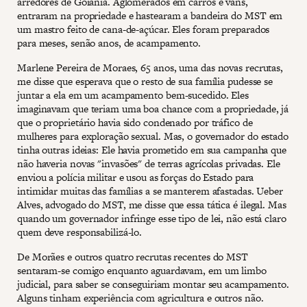
arredores de Goiânia. Aglomerados em carros e vans,
entraram na propriedade e hastearam a bandeira do MST em
um mastro feito de cana-de-açúcar. Eles foram preparados
para meses, senão anos, de acampamento.
Marlene Pereira de Moraes, 65 anos, uma das novas recrutas,
me disse que esperava que o resto de sua família pudesse se
juntar a ela em um acampamento bem-sucedido. Eles
imaginavam que teriam uma boa chance com a propriedade, já
que o proprietário havia sido condenado por tráfico de
mulheres para exploração sexual. Mas, o governador do estado
tinha outras ideias: Ele havia prometido em sua campanha que
não haveria novas "invasões" de terras agrícolas privadas. Ele
enviou a polícia militar e usou as forças do Estado para
intimidar muitas das famílias a se manterem afastadas. Ueber
Alves, advogado do MST, me disse que essa tática é ilegal. Mas
quando um governador infringe esse tipo de lei, não está claro
quem deve responsabilizá-lo.
De Morães e outros quatro recrutas recentes do MST
sentaram-se comigo enquanto aguardavam, em um limbo
judicial, para saber se conseguiriam montar seu acampamento.
Alguns tinham experiência com agricultura e outros não.