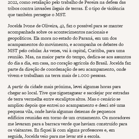
2022, como retaliação pelo trabalho de Pereira na defesa das
tribos contra invasões ilegais de terras. É o tipo de violência
que também persegue o MST.
Jocelda Ivone de Oliveira, 42, faz o possível para se manter
acompanhada sobre os acontecimentos nacionais e
geopolíticos. Ela mora no estado do Paraná, em um dos
acampamentos do movimento, e acompanha os debates do
MST pelo celular. Às vezes, vai à capital, Curitiba, para uma
reunião. Mas, na maior parte do tempo, dedica-se aos assuntos
do dia a dia, em casa, no coração agrícola do Brasil. Jocelda faz
parte da direção de coordenação de seu acampamento, onde
vivem e trabalham na terra mais de 1.000 pessoas.
A partir da cidade mais próxima, levei algumas horas para
chegar ao local. Tive que ziguezaguear e sacolejar por estradas
de terra vermelha entre eucaliptos altos. Mas o cenário se
ampliou depois que entrei no acampamento e desci até uma
pequena vila, onde havia algumas dezenas de pequenos
edifícios reunidas em torno de um cruzamento. Os moradores
me levaram para a barraca verde que haviam construído para
os visitantes. Eu fiquei lá com alguns professores e, em
seguida, Jocelda veio para me levar até a escola.