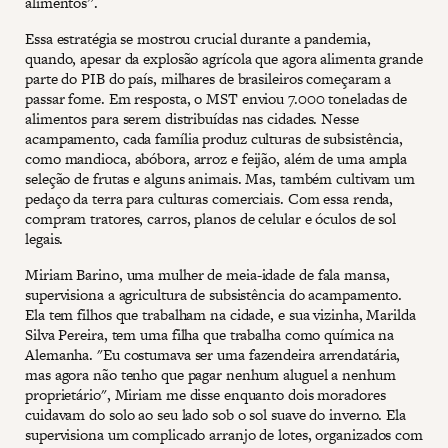
alimentos”.
Essa estratégia se mostrou crucial durante a pandemia,
quando, apesar da explosão agrícola que agora alimenta grande
parte do PIB do país, milhares de brasileiros começaram a
passar fome. Em resposta, o MST enviou 7.000 toneladas de
alimentos para serem distribuídas nas cidades. Nesse
acampamento, cada família produz culturas de subsistência,
como mandioca, abóbora, arroz e feijão, além de uma ampla
seleção de frutas e alguns animais. Mas, também cultivam um
pedaço da terra para culturas comerciais. Com essa renda,
compram tratores, carros, planos de celular e óculos de sol
legais.
Miriam Barino, uma mulher de meia-idade de fala mansa,
supervisiona a agricultura de subsistência do acampamento.
Ela tem filhos que trabalham na cidade, e sua vizinha, Marilda
Silva Pereira, tem uma filha que trabalha como química na
Alemanha. "Eu costumava ser uma fazendeira arrendatária,
mas agora não tenho que pagar nenhum aluguel a nenhum
proprietário", Miriam me disse enquanto dois moradores
cuidavam do solo ao seu lado sob o sol suave do inverno. Ela
supervisiona um complicado arranjo de lotes, organizados com