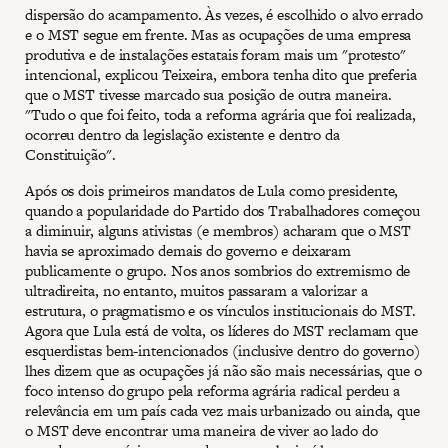
dispersão do acampamento. Às vezes, é escolhido o alvo errado
e o MST segue em frente. Mas as ocupações de uma empresa
produtiva e de instalações estatais foram mais um "protesto"
intencional, explicou Teixeira, embora tenha dito que preferia
que o MST tivesse marcado sua posição de outra maneira.
"Tudo o que foi feito, toda a reforma agrária que foi realizada,
ocorreu dentro da legislação existente e dentro da
Constituição".
Após os dois primeiros mandatos de Lula como presidente,
quando a popularidade do Partido dos Trabalhadores começou
a diminuir, alguns ativistas (e membros) acharam que o MST
havia se aproximado demais do governo e deixaram
publicamente o grupo. Nos anos sombrios do extremismo de
ultradireita, no entanto, muitos passaram a valorizar a
estrutura, o pragmatismo e os vínculos institucionais do MST.
Agora que Lula está de volta, os líderes do MST reclamam que
esquerdistas bem-intencionados (inclusive dentro do governo)
lhes dizem que as ocupações já não são mais necessárias, que o
foco intenso do grupo pela reforma agrária radical perdeu a
relevância em um país cada vez mais urbanizado ou ainda, que
o MST deve encontrar uma maneira de viver ao lado do