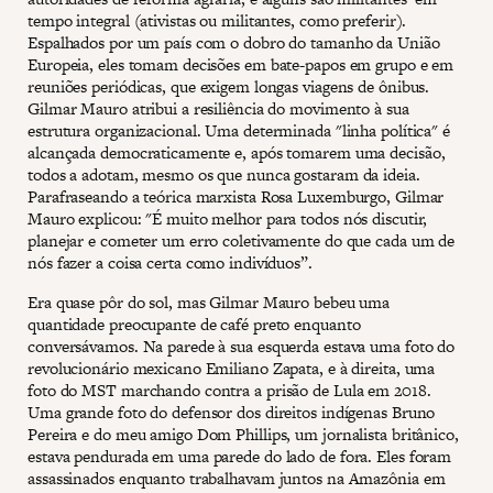
tempo integral (ativistas ou militantes, como preferir).
Espalhados por um país com o dobro do tamanho da União
Europeia, eles tomam decisões em bate-papos em grupo e em
reuniões periódicas, que exigem longas viagens de ônibus.
Gilmar Mauro atribui a resiliência do movimento à sua
estrutura organizacional. Uma determinada "linha política" é
alcançada democraticamente e, após tomarem uma decisão,
todos a adotam, mesmo os que nunca gostaram da ideia.
Parafraseando a teórica marxista Rosa Luxemburgo, Gilmar
Mauro explicou: "É muito melhor para todos nós discutir,
planejar e cometer um erro coletivamente do que cada um de
nós fazer a coisa certa como indivíduos”.
Era quase pôr do sol, mas Gilmar Mauro bebeu uma
quantidade preocupante de café preto enquanto
conversávamos. Na parede à sua esquerda estava uma foto do
revolucionário mexicano Emiliano Zapata, e à direita, uma
foto do MST marchando contra a prisão de Lula em 2018.
Uma grande foto do defensor dos direitos indígenas Bruno
Pereira e do meu amigo Dom Phillips, um jornalista britânico,
estava pendurada em uma parede do lado de fora. Eles foram
assassinados enquanto trabalhavam juntos na Amazônia em