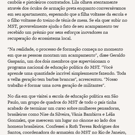
caubóis e pistoleiros contratados. Lila olhava atentamente
através dos óculos de armação preta enquanto conversávamos
em seu apartamento, esperando que a filha voltasse da escola e
o filho voltasse do treino de tênis de mesa. Se ela quer subir no
MST, provavelmente ajuda o fato de seu acampamento ter
recebido um prêmio por seus esforços inovadores na
recuperação do ecossistema local.
"Na realidade, o processo de formação começa no momento
em que as pessoas montam um acampamento", disse Geraldo
Gasparin, um dos dois membros que supervisionam o
programa nacional de educação política do MST. "Você
aprende uma quantidade incrível simplesmente fazendo. Toda
a velha geração tem barbas brancas", acrescentou. "Nosso
trabalho é formar uma nova geração de militantes".
No dia em que visitei a escola de educação política em São
Paulo, um grupo de quadros do MST de todo o país tinha
acabado de terminar um curso sobre mulheres pensadoras,
brasileiras como Nise da Silveira, Vânia Bambirra e Lélia
Gonzalez, que merecem um lugar no cânone ao lado dos
homens brasileiros. Confessei a Ruth Teresa Rodrigues dos
Santos, coordenadora do armazém do MST no Rio de Janeiro,