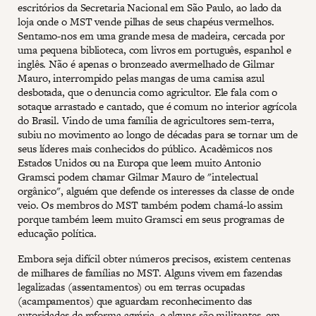
escritórios da Secretaria Nacional em São Paulo, ao lado da
loja onde o MST vende pilhas de seus chapéus vermelhos.
Sentamo-nos em uma grande mesa de madeira, cercada por
uma pequena biblioteca, com livros em português, espanhol e
inglês. Não é apenas o bronzeado avermelhado de Gilmar
Mauro, interrompido pelas mangas de uma camisa azul
desbotada, que o denuncia como agricultor. Ele fala com o
sotaque arrastado e cantado, que é comum no interior agrícola
do Brasil. Vindo de uma família de agricultores sem-terra,
subiu no movimento ao longo de décadas para se tornar um de
seus líderes mais conhecidos do público. Acadêmicos nos
Estados Unidos ou na Europa que leem muito Antonio
Gramsci podem chamar Gilmar Mauro de "intelectual
orgânico", alguém que defende os interesses da classe de onde
veio. Os membros do MST também podem chamá-lo assim
porque também leem muito Gramsci em seus programas de
educação política.
Embora seja difícil obter números precisos, existem centenas
de milhares de famílias no MST. Alguns vivem em fazendas
legalizadas (assentamentos) ou em terras ocupadas
(acampamentos) que aguardam reconhecimento das
autoridades de reforma agrária, e alguns são militantes em