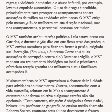
regras; a violência doméstica e o abuso infantil, por exemplo,
levam à expulsão automática. O uso de drogas é proibido,
principalmente para proteger os acampamentos contra
acusações de tráfico ou atividades criminosas. O MST exige
pelo menos 50% de mulheres em sua direção nacional, mas
nos acampamentos, o percentual costuma ser maior.
O MST também atribui tarefas políticas. Lula estava preso em
Curitiba, e durante o 580 dias em que ficou atrás das grades, o
MST enviou membros para ficar em frente à prisão, exigindo
sua libertação. (Em 2021, a Suprema Corte anulou as
acusações de corrupção contra ele.) Durante a vigília, o MST
montou um treinamento ideológico no local e psiquiatras
ofereciam terapia gratuita aos militantes e seus familiares
acampados lá.
Muitos membros do MST aproveitam a chance de ir à cidade
para atividades do movimento. Outros, acostumados com a
vida tranquila, relutam em ir. Mas o acampamento é
estruturado de forma coletiva e algumas tarefas não são
opcionais. "Tecnicamente, ninguém é obrigado a fazer nada",
brincou um professor de geografia do ensino médio chamado
Roberto Soares, enquanto seus alunos devoravam o frango