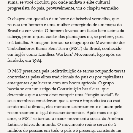
suma, se você circulou por onde andava a elite cultural
progressista do país, provavelmente, viu o chapéu vermelho.
O chapéu em questão é um boné de beisebol vermelho, que
retrata um homem e uma mulher emergindo de um mapa do
Brasil na cor verde. O homem levanta um facão bem acima da
cabeça, pronto para cuidar das plantações ou, se preferir, para
ir à batalha. A imagem tornou-se o logotipo do Movimento dos
Trabalhadores Rurais Sem Terra (MST) do Brasil, conhecido
em inglês como Landless Workers’ Movement, logo após ser
fundado, em 1984.
O MST pressiona pela redistribuição de terras ocupando terras
controladas pelas elites tradicionais do país ou por capitalistas
emergentes que lucram com um boom agrícola. O grupo
baseia-se em um artigo da Constituição brasileira, que
determina que a terra deve cumprir uma "função social". Se
seus membros consideram que a terra é improdutiva ou está
sendo mal utilizada, eles montam acampamento e lutam pelo
reconhecimento legal dos assentamentos. Após mais de 40
anos, o MST se tornou o maior movimento social da América
Latina e talvez do mundo. O movimento reúne cerca de 2
milhões de pessoas em todo o país e é presença constante na