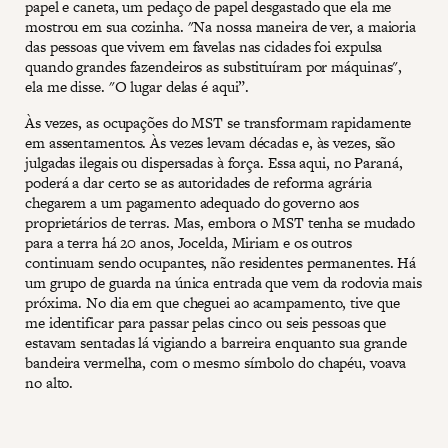
papel e caneta, um pedaço de papel desgastado que ela me
mostrou em sua cozinha. "Na nossa maneira de ver, a maioria
das pessoas que vivem em favelas nas cidades foi expulsa
quando grandes fazendeiros as substituíram por máquinas",
ela me disse. "O lugar delas é aqui”.
Às vezes, as ocupações do MST se transformam rapidamente
em assentamentos. Às vezes levam décadas e, às vezes, são
julgadas ilegais ou dispersadas à força. Essa aqui, no Paraná,
poderá a dar certo se as autoridades de reforma agrária
chegarem a um pagamento adequado do governo aos
proprietários de terras. Mas, embora o MST tenha se mudado
para a terra há 20 anos, Jocelda, Miriam e os outros
continuam sendo ocupantes, não residentes permanentes. Há
um grupo de guarda na única entrada que vem da rodovia mais
próxima. No dia em que cheguei ao acampamento, tive que
me identificar para passar pelas cinco ou seis pessoas que
estavam sentadas lá vigiando a barreira enquanto sua grande
bandeira vermelha, com o mesmo símbolo do chapéu, voava
no alto.