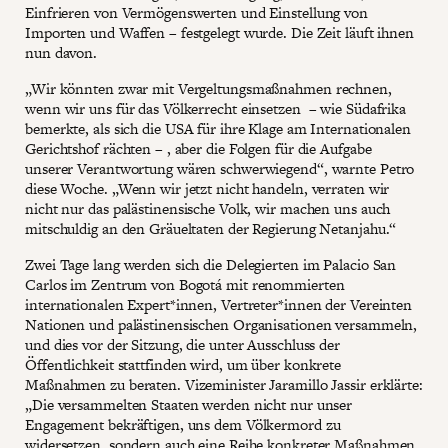
Einfrieren von Vermögenswerten und Einstellung von
Importen und Waffen – festgelegt wurde. Die Zeit läuft ihnen
nun davon.
„Wir könnten zwar mit Vergeltungsmaßnahmen rechnen,
wenn wir uns für das Völkerrecht einsetzen – wie Südafrika
bemerkte, als sich die USA für ihre Klage am Internationalen
Gerichtshof rächten – , aber die Folgen für die Aufgabe
unserer Verantwortung wären schwerwiegend“, warnte Petro
diese Woche. „Wenn wir jetzt nicht handeln, verraten wir
nicht nur das palästinensische Volk, wir machen uns auch
mitschuldig an den Gräueltaten der Regierung Netanjahu.“
Zwei Tage lang werden sich die Delegierten im Palacio San
Carlos im Zentrum von Bogotá mit renommierten
internationalen Expert*innen, Vertreter*innen der Vereinten
Nationen und palästinensischen Organisationen versammeln,
und dies vor der Sitzung, die unter Ausschluss der
Öffentlichkeit stattfinden wird, um über konkrete
Maßnahmen zu beraten. Vizeminister Jaramillo Jassir erklärte:
„Die versammelten Staaten werden nicht nur unser
Engagement bekräftigen, uns dem Völkermord zu
widersetzen, sondern auch eine Reihe konkreter Maßnahmen