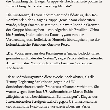
die Gründung der Haager Gruppe als „bedeutendste politische
Entwicklung der letzten zwanzig Monate“.
Die Konferenz, die von Kolumbien und Südafrika, den Ko-
Vorsitzenden der Haager Gruppe, gemeinsam einberufen
wurde, bringt Staaten zusammen, die weit über die Grenzen
der Gruppe hinausgehen – von Algerien bis Brasilien, China
bis Spanien, Indonesien bis Katar – , „um von der
Verurteilung zum kollektiven Handeln überzugehen“, so der
kolumbianische Präsident Gustavo Petro.
„Der Völkermord an den Palästinenser*innen bedroht unser
gesamtes multilaterales System“, sagte Petros stellvertretender
Außenminister Mauricio Jaramillo Jassir im Vorfeld der
Konferenz.
Diese Bedrohung wurde diese Woche noch akuter, als die
Trump-Regierung Sanktionen gegen die UN-
Sonderberichterstatterin Francesca Albanese verhängte. Sie
wurde wegen ihrer laut US-Außenminister Marco Rubio
„illegitimen und beschämenden Bemühungen“, Klagen des
Internationalen Strafgerichtshofs gegen US-amerikanische
und israelische Funktionäre voranzutreiben, ins Visier