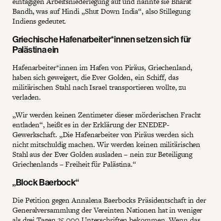
eintägigen Arbeitsniederlegung auf und nannte sie Bharat
Bandh, was auf Hindi „Shut Down India“, also Stillegung
Indiens gedeutet.
Griechische Hafenarbeiter*innen setzen sich für
Palästina ein
Hafenarbeiter*innen im Hafen von Piräus, Griechenland,
haben sich geweigert, die Ever Golden, ein Schiff, das
militärischen Stahl nach Israel transportieren wollte, zu
verladen.
„Wir werden keinen Zentimeter dieser mörderischen Fracht
entladen“, heißt es in der Erklärung der ENEDEP-
Gewerkschaft. „Die Hafenarbeiter von Piräus werden sich
nicht mitschuldig machen. Wir werden keinen militärischen
Stahl aus der Ever Golden ausladen – nein zur Beteiligung
Griechenlands – Freiheit für Palästina.“
„Block Baerbock“
Die Petition gegen Annalena Baerbocks Präsidentschaft in der
Generalversammlung der Vereinten Nationen hat in weniger
als drei Tagen 35.000 Unterschriften bekommen. Wenn das