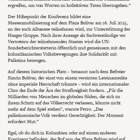
ergreifen, um von Worten zu kollektiven Taten überzugehen.“
Der Höhepunkt der Konferenz bildet eine
Massenmobilisierung auf dem Plaza Bolívar am 16. Juli 2025,
an der auch Albanese teilnehmen wird, zur Unterstützung der
Haager Gruppe. Nach ihrer Aussage als Sachverständige vor
Vertretern der teilnehmenden Staaten wird die UN-
Sonderberichterstatterin öffentlich und gemeinsam mit den
kolumbianischen Volksbewegungen ihre Solidarität mit
Palästina bezeugen.
Auf diesem historischen Platz – benannt nach dem Befreier
Simón Bolívar, der einst von einem vereinten Lateinamerika
ohne imperiale Herrschaft träumte – wird ein internationaler
Chor das Ende der Ära der Straflosigkeit fordern. „Für die
Milliarden von Menschen im globalen Süden, die sich zu
ihrem Schutz auf das Völkerrecht verlassen, könnte nicht
mehr auf dem Spiel stehen“, warnte Petro. „Das
palästinensische Volk verdient Gerechtigkeit. Der Moment
erfordert Mut.“
Egal, ob du dich in Kolumbien oder auf einem anderen
Kontinent befindest, der Ruf von der Plaza Bolívar wird auf