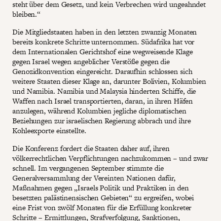
steht über dem Gesetz, und kein Verbrechen wird ungeahndet
bleiben.“
Die Mitgliedstaaten haben in den letzten zwanzig Monaten
bereits konkrete Schritte unternommen. Südafrika hat vor
dem Internationalen Gerichtshof eine wegweisende Klage
gegen Israel wegen angeblicher Verstöße gegen die
Genozidkonvention eingereicht. Daraufhin schlossen sich
weitere Staaten dieser Klage an, darunter Bolivien, Kolumbien
und Namibia. Namibia und Malaysia hinderten Schiffe, die
Waffen nach Israel transportierten, daran, in ihren Häfen
anzulegen, während Kolumbien jegliche diplomatischen
Beziehungen zur israelischen Regierung abbrach und ihre
Kohleexporte einstellte.
Die Konferenz fordert die Staaten daher auf, ihren
völkerrechtlichen Verpflichtungen nachzukommen – und zwar
schnell. Im vergangenen September stimmte die
Generalversammlung der Vereinten Nationen dafür,
Maßnahmen gegen „Israels Politik und Praktiken in den
besetzten palästinensischen Gebieten“ zu ergreifen, wobei
eine Frist von zwölf Monaten für die Erfüllung konkreter
Schritte – Ermittlungen, Strafverfolgung, Sanktionen,