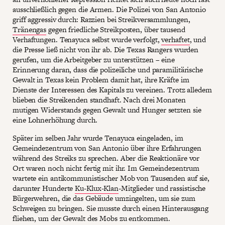
ausschließlich gegen die Armen. Die Polizei von San Antonio
griff aggressiv durch: Razzien bei Streikversammlungen,
Tränengas
gegen friedliche Streikposten, über tausend
Verhaftungen. Tenayuca selbst wurde verfolgt,
verhaftet
, und
die Presse ließ nicht von ihr ab. Die Texas Rangers wurden
gerufen, um die Arbeitgeber zu unterstützen – eine
Erinnerung daran, dass die polizeiliche und paramilitärische
Gewalt in Texas kein Problem damit hat, ihre Kräfte im
Dienste der Interessen des Kapitals zu vereinen. Trotz alledem
blieben die Streikenden standhaft. Nach drei Monaten
mutigen Widerstands gegen Gewalt und Hunger setzten sie
eine Lohnerhöhung durch.
Später im selben Jahr wurde Tenayuca eingeladen, im
Gemeindezentrum von San Antonio über ihre Erfahrungen
während des Streiks zu sprechen. Aber die Reaktionäre vor
Ort waren noch nicht fertig mit ihr. Im Gemeindezentrum
wartete ein antikommunistischer Mob von Tausenden auf sie,
darunter Hunderte
Ku-Klux-Klan
-Mitglieder und rassistische
Bürgerwehren, die das Gebäude umzingelten, um sie zum
Schweigen zu bringen. Sie musste durch einen Hinterausgang
fliehen, um der Gewalt des Mobs zu entkommen.