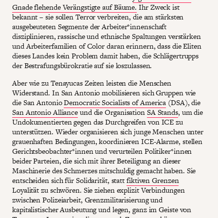
Gnade flehende Verängstigte auf Bäume.
Ihr Zweck ist
bekannt – sie sollen Terror verbreiten, die am stärksten
ausgebeuteten Segmente der Arbeiter*innenschaft
disziplinieren, rassische und ethnische Spaltungen verstärken
und Arbeiterfamilien of Color daran erinnern, dass die Eliten
dieses Landes kein Problem damit haben, die Schlägertrupps
der Bestrafungsbürokratie auf sie loszulassen.
Aber wie zu Tenayucas Zeiten leisten die Menschen
Widerstand. In San Antonio mobilisieren sich Gruppen wie
die San Antonio
Democratic Socialists of America
(DSA), die
San Antonio Alliance
und die Organisation
SA Stands
, um die
Undokumentierten gegen das Durchgreifen von ICE zu
unterstützen. Wieder organisieren sich junge Menschen unter
grauenhaften Bedingungen, koordinieren ICE-Alarme, stellen
Gerichtsbeobachter*innen und verurteilen Politiker*innen
beider Parteien, die sich mit ihrer Beteiligung an dieser
Maschinerie des Schmerzes mitschuldig gemacht haben. Sie
entscheiden sich für Solidarität, statt
fiktiven Grenzen
Loyalität zu schwören. Sie ziehen explizit Verbindungen
zwischen Polizeiarbeit, Grenzmilitarisierung und
kapitalistischer Ausbeutung und legen, ganz im Geiste von