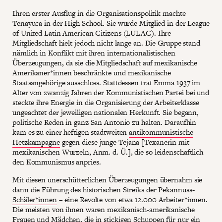
Ihren erster Ausflug in die Organisationspolitik machte
Tenayuca in der High School. Sie wurde Mitglied in der League
of United Latin American Citizens (LULAC). Ihre
Mitgliedschaft hielt jedoch nicht lange an. Die Gruppe stand
nämlich in Konflikt mit ihren internationalistischen
Überzeugungen, da sie die Mitgliedschaft auf mexikanische
Amerikaner*innen beschränkte und mexikanische
Staatsangehörige ausschloss. Stattdessen trat Emma 1937 im
Alter von zwanzig Jahren der Kommunistischen Partei bei und
steckte ihre Energie in die Organisierung der Arbeiterklasse
ungeachtet der jeweiligen nationalen Herkunft. Sie begann,
politische Reden in ganz San Antonio zu halten. Daraufhin
kam es zu einer heftigen stadtweiten
antikommunistische
Hetzkampagne
gegen diese junge Tejana [Texanerin mit
mexikanischen Wurzeln, Anm. d. Ü.], die so leidenschaftlich
den Kommunismus anpries.
Mit diesen unerschütterlichen Überzeugungen übernahm sie
dann die Führung des historischen
Streiks der Pekannuss-
Schäler*innen
– eine Revolte von etwa 12.000 Arbeiter*innen.
Die meisten von ihnen waren mexikanisch-amerikanische
Frauen und Mädchen, die in stickigen Schuppen für nur ein