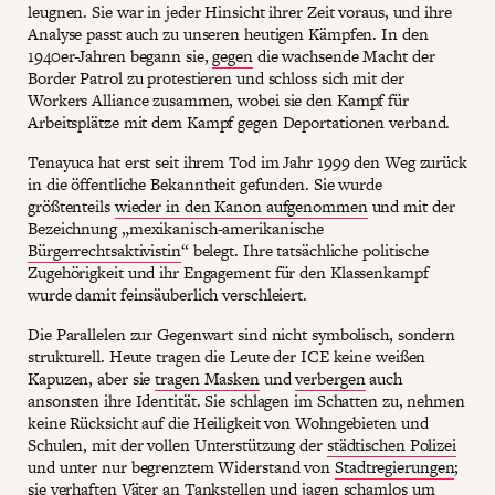
leugnen. Sie war in jeder Hinsicht ihrer Zeit voraus, und ihre
Analyse passt auch zu unseren heutigen Kämpfen. In den
1940er-Jahren begann sie,
gegen
die wachsende Macht der
Border Patrol zu protestieren und schloss sich mit der
Workers Alliance zusammen, wobei sie den Kampf für
Arbeitsplätze mit dem Kampf gegen Deportationen verband.
Tenayuca hat erst seit ihrem Tod im Jahr 1999 den Weg zurück
in die öffentliche Bekanntheit gefunden. Sie wurde
größtenteils
wieder in den Kanon aufgenommen
und mit der
Bezeichnung „mexikanisch-amerikanische
Bürgerrechtsaktivistin
“ belegt. Ihre tatsächliche politische
Zugehörigkeit und ihr Engagement für den Klassenkampf
wurde damit feinsäuberlich verschleiert.
Die Parallelen zur Gegenwart sind nicht symbolisch, sondern
strukturell. Heute tragen die Leute der ICE keine weißen
Kapuzen, aber sie
tragen Masken
und
verbergen
auch
ansonsten ihre Identität. Sie schlagen im Schatten zu, nehmen
keine Rücksicht auf die Heiligkeit von Wohngebieten und
Schulen, mit der vollen Unterstützung der
städtischen Polizei
und unter nur begrenztem Widerstand von
Stadtregierungen
;
sie verhaften Väter an Tankstellen und
jagen schamlos um