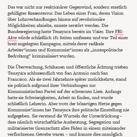
Das war nicht nur reaktionärer Gegenwind, sondern staatlich
gebilligter Rassenterror. Das Leben einer Frau, deren Vision
über Lohnverhandlungen hinaus auf revolutionäre
Möglichkeiten abzielte, musste zerstört werden. Die
Bundesregierung hatte Tenayuca bereits im Visier. Ihre
FBI-
Akte
würde schließlich 181 Seiten umfassen und war Teil einer
breit angelegten Kampagne, mittels derer radikale
Arbeiter*innen und Kommunist*innen als „innenpolitische
Bedrohung“ kriminalisiert wurden.
Die Überwachung, Schikanen und öffentliche Ächtung trieben
Tenayuca schlussendlich von San Antonio nach San
Francisco. Als sie zwei Jahrzehnte später zurückkehrte, stand
sie politisch aufgrund ihrer Verbindungen zur
Kommunistischen Partei auf der schwarzen Liste. Anfangs
hatte sie Schwierigkeiten, Arbeit zu finden, und wurde
schließlich Lehrerin. Aber trotz der bösartigen Hetze gegen
Kommunist*innen hat Tenayuca ihre politische Einstellung nie
aufgegeben. Sie verstand die Wurzeln der Unterdrückung –
dass nämlich wirtschaftliche Ausbeutung, Segregation und
militarisierter Grenzschutz alles Fäden in einem miteinander
verflochtenen Gewebe waren – und konnte dies unmöglich