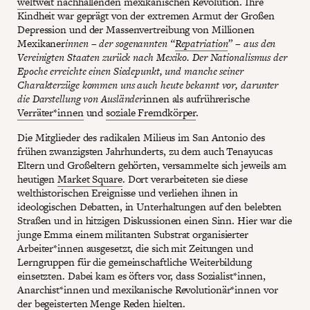
weltweit nachhallenden
mexikanischen Revolution. Ihre
Kindheit war geprägt von der extremen Armut der Großen
Depression und der Massenvertreibung von Millionen
Mexikaner
innen – der sogenannten “
Repatriation
” – aus den
Vereinigten Staaten zurück nach Mexiko. Der Nationalismus der
Epoche erreichte einen Siedepunkt, und manche seiner
Charakterzüge kommen uns auch heute bekannt vor, darunter
die Darstellung von Ausländer
innen als aufrührerische
Verräter*innen
und
soziale Fremdkörper
.
Die Mitglieder des radikalen Milieus im San Antonio des
frühen zwanzigsten Jahrhunderts, zu dem auch Tenayucas
Eltern und Großeltern gehörten, versammelte sich jeweils am
heutigen
Market Square
. Dort verarbeiteten sie diese
welthistorischen Ereignisse und verliehen ihnen in
ideologischen Debatten, in Unterhaltungen auf den belebten
Straßen und in hitzigen Diskussionen einen Sinn. Hier war die
junge Emma einem militanten Substrat organisierter
Arbeiter*innen ausgesetzt, die sich mit Zeitungen und
Lerngruppen für die gemeinschaftliche Weiterbildung
einsetzten. Dabei kam es öfters vor, dass Sozialist*innen,
Anarchist*innen und mexikanische Revolutionär*innen vor
der begeisterten Menge Reden hielten.