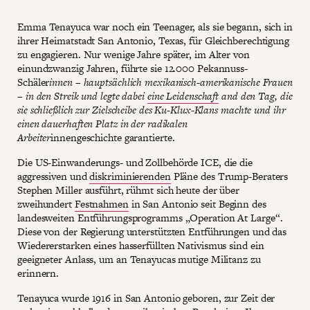
Emma Tenayuca war noch ein Teenager, als sie begann, sich in
ihrer Heimatstadt San Antonio, Texas, für Gleichberechtigung
zu engagieren. Nur wenige Jahre später, im Alter von
einundzwanzig Jahren, führte sie 12.000 Pekannuss-
Schäler
innen – hauptsächlich mexikanisch-amerikanische Frauen
– in den Streik und legte dabei
eine Leidenschaft
and den Tag, die
sie schließlich zur Zielscheibe des Ku-Klux-Klans machte und ihr
einen dauerhaften Platz in der radikalen
Arbeiter
innengeschichte garantierte.
Die US-Einwanderungs- und Zollbehörde ICE, die die
aggressiven und
diskriminierenden
Pläne des Trump-Beraters
Stephen Miller ausführt, rühmt sich heute der über
zweihundert
Festnahmen
in San Antonio seit Beginn des
landesweiten Entführungsprogramms „Operation At Large“.
Diese von der Regierung unterstützten Entführungen und das
Wiedererstarken eines hasserfüllten Nativismus sind ein
geeigneter Anlass, um an Tenayucas mutige Militanz zu
erinnern.
Tenayuca wurde 1916 in San Antonio geboren, zur Zeit der