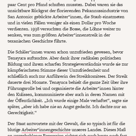
paar Cent pro Pfund schuften mussten. Dabei waren sie das
unsichtbare Rückgrat der florierenden Pekannussindustrie von
San Antonio: gebückte Arbeiter*innen, die Staub einatmeten
und in vielen Fällen weniger als einen Dollar pro Woche
verdienten. 1938 versuchten die Bosse, die Löhne weiter zu
senken, was zum größten Arbeiter*innenstreik in der
texanischen Geschichte führte.
Die Schäler*innen waren schon unzufrieden gewesen, bevor
Tenayuca auftauchte. Aber dank ihrer radikalen politischen
Bildung und ihrem scharfen Strategieverständnis wurde sie zur
kämpferischsten Stimme dieser Unzufriedenheit und
schließlich auch zur Anführerin des Streikkomitees. Der Streik
dauerte drei Monate. Tenayuca behielt die ganze Zeit über ihre
Führungsrolle bei und organisierte die Arbeiter*innen hinter
den Kulissen, kommunizierte aber auch in deren Namen mit
der Öffentlichkeit. „Ich wurde einige Male verhaftet“, sagte sie
später, „aber ich habe nie an Angst gedacht. Ich dachte nur an
Gerechtigkeit.“
Der Staat antwortete mit der Gewalt, die so typisch ist für die
blutige
Arbeiter*innengeschichte
unseres Landes. Dieses Maß
an unverhohlener Repression richtet sich auch heute noch fast