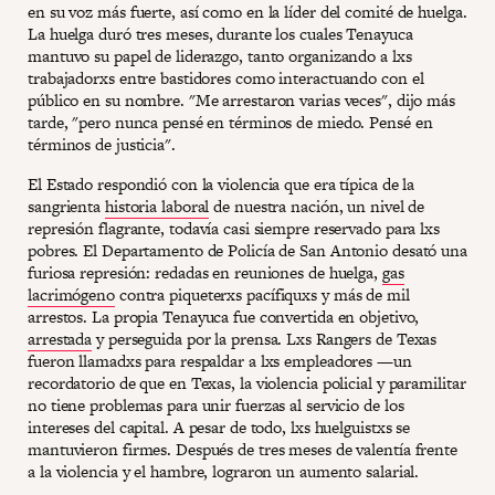
en su voz más fuerte, así como en la líder del comité de huelga.
La huelga duró tres meses, durante los cuales Tenayuca
mantuvo su papel de liderazgo, tanto organizando a lxs
trabajadorxs entre bastidores como interactuando con el
público en su nombre. "Me arrestaron varias veces", dijo más
tarde, "pero nunca pensé en términos de miedo. Pensé en
términos de justicia".
El Estado respondió con la violencia que era típica de la
sangrienta
historia laboral
de nuestra nación, un nivel de
represión flagrante, todavía casi siempre reservado para lxs
pobres. El Departamento de Policía de San Antonio desató una
furiosa represión: redadas en reuniones de huelga,
gas
lacrimógeno
contra piqueterxs pacífiquxs y más de mil
arrestos. La propia Tenayuca fue convertida en objetivo,
arrestada
y perseguida por la prensa. Lxs Rangers de Texas
fueron llamadxs para respaldar a lxs empleadores —un
recordatorio de que en Texas, la violencia policial y paramilitar
no tiene problemas para unir fuerzas al servicio de los
intereses del capital. A pesar de todo, lxs huelguistxs se
mantuvieron firmes. Después de tres meses de valentía frente
a la violencia y el hambre, lograron un aumento salarial.