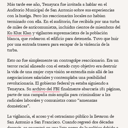
Más tarde ese año, Tenayuca fue invitada a hablar en el
Auditorio Municipal de San Antonio sobre sus experiencias
con la huelga. Pero lxs reaccionarixs locales no habían
terminado con ella. En el auditorio, fue recibida por una turba
de miles de anticomunistxs, incluidxs cientos de miembrxs del
Ku Klux Klan
y vigilantes supremacistxs de la población
blanca, que rodearon el edificio para detenerla. Tuvo que huir
por una entrada trasera para escapar de la violencia de la
turba.
Esto no fue simplemente un contragolpe reaccionario. Era un
terror racial alineado con el estado cuyo objetivo era destruir
la vida de una mujer cuya visión se extendía más allá de las
negociaciones salariales y contemplaba una posibilidad
revolucionaria. El gobierno federal ya estaba siguiendo a
Tenayuca. Su
archivo del FBI
finalmente abarcaría 181 páginas,
parte de una campaña más amplia para criminalizar a lxs
radicales laborales y comunistxs como “amenazas
domésticas”.
La vigilancia, el acoso y el ostracismo público la llevaron de
San Antonio a San Francisco. Cuando regresó dos décadas
después, se encontró en una lista negra de la política debido a