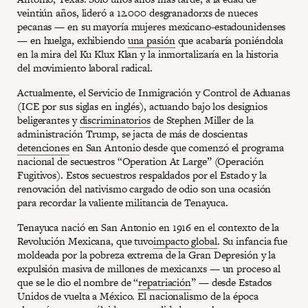
veintiún años, lideró a 12.000 desgranadorxs de nueces
pecanas — en su mayoría mujeres mexicano-estadounidenses
— en huelga, exhibiendo
una pasión
que acabaría poniéndola
en la mira del Ku Klux Klan y la inmortalizaría en la historia
del movimiento laboral radical.
Actualmente, el Servicio de Inmigración y Control de Aduanas
(ICE por sus siglas en inglés), actuando bajo los designios
beligerantes y
discriminatorios
de Stephen Miller de la
administración Trump, se jacta de más de doscientas
detenciones
en San Antonio desde que comenzó el programa
nacional de secuestros “Operation At Large” (Operación
Fugitivos). Estos secuestros respaldados por el Estado y la
renovación del nativismo cargado de odio son una ocasión
para recordar la valiente militancia de Tenayuca.
Tenayuca nació en San Antonio en 1916 en el contexto de la
Revolución Mexicana, que tuvo
impacto global
. Su infancia fue
moldeada por la pobreza extrema de la Gran Depresión y la
expulsión masiva de millones de mexicanxs — un proceso al
que se le dio el nombre de “
repatriación
” — desde Estados
Unidos de vuelta a México. El nacionalismo de la época