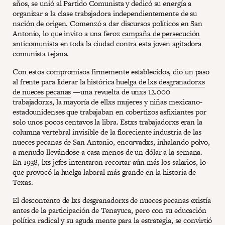
años, se unió al Partido Comunista y dedicó su energía a
organizar a la clase trabajadora independientemente de su
nación de origen. Comenzó a dar discursos políticos en San
Antonio, lo que invito a una feroz
campaña de persecución
anticomunista
en toda la ciudad contra esta joven agitadora
comunista tejana.
Con estos compromisos firmemente establecidos, dio un paso
al frente para liderar la histórica
huelga de lxs desgranadorxs
de nueces pecanas
—una revuelta de unxs 12.000
trabajadorxs, la mayoría de ellxs mujeres y niñas mexicano-
estadounidenses que trabajaban en cobertizos asfixiantes por
solo unos pocos centavos la libra. Estxs trabajadorxs eran la
columna vertebral invisible de la floreciente industria de las
nueces pecanas de San Antonio, encorvadxs, inhalando polvo,
a menudo llevándose a casa menos de un dólar a la semana.
En 1938, lxs jefes intentaron recortar aún más los salarios, lo
que provocó la huelga laboral más grande en la historia de
Texas.
El descontento de lxs desgranadorxs de nueces pecanas existía
antes de la participación de Tenayuca, pero con su educación
política radical y su aguda mente para la estrategia, se convirtió