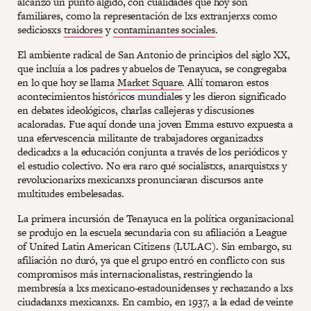
alcanzó un punto álgido, con cualidades que hoy son
familiares, como la representación de lxs extranjerxs como
sediciosxs
traidores
y
contaminantes sociales
.
El ambiente radical de San Antonio de principios del siglo XX,
que incluía a los padres y abuelos de Tenayuca, se congregaba
en lo que hoy se llama
Market Square
. Allí tomaron estos
acontecimientos históricos mundiales y les dieron significado
en debates ideológicos, charlas callejeras y discusiones
acaloradas. Fue aquí donde una joven Emma estuvo expuesta a
una efervescencia militante de trabajadores organizadxs
dedicadxs a la educación conjunta a través de los periódicos y
el estudio colectivo. No era raro qué socialistxs, anarquistxs y
revolucionarixs mexicanxs pronunciaran discursos ante
multitudes embelesadas.
La primera incursión de Tenayuca en la política organizacional
se produjo en la escuela secundaria con su afiliación a League
of United Latin American Citizens (LULAC). Sin embargo, su
afiliación no duró, ya que el grupo entró en conflicto con sus
compromisos más internacionalistas, restringiendo la
membresía a lxs mexicano-estadounidenses y rechazando a lxs
ciudadanxs mexicanxs. En cambio, en 1937, a la edad de veinte