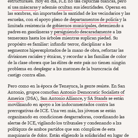
estructurales. Hoy en día, ICE no usa capuchas blancas, pero
sí
usa máscaras
y además
ocultan
sus identidades. Operan en
las sombras, sin importarles la santidad de los vecindarios y las
escuelas, con el apoyo pleno de
departamentos de policía
y la
limitada resistencia de
gobiernos municipales
, deteniendo a
padres en gasolineras y
persiguiendo descaradamente
a lxs
temerosxs hasta los árboles mientras suplican piedad. Su
propósito es familiar: infundir terror, disciplinar a los
segmentos hiperexplotados de la mano de obra, reforzar las
divisiones raciales y étnicas, y recordar a las familias de color
de la clase obrera que las élites de este país no tienen ningún
problema en desplegar a lxs matones de la burocracia del
castigo contra ellas.
Pero como en la época de Tenayuca, la gente resiste. En San
Antonio, grupos como
San Antonio Democratic Socialists of
America
(DSA),
San Antonio Alliance
, y
SA Stands
se están
movilizando en apoyo a los indocumentados contra las
prerrogativas de ICE. Una vez más, lxs jóvenes se están
organizando en condiciones desgarradoras, coordinando las
alertas de ICE, vigilando los tribunales y condenando a lxs
polítiquxs de ambos partidos que son cómplices de esta
maquinaria de dolor. Están eligiendo la solidaridad en lugar de