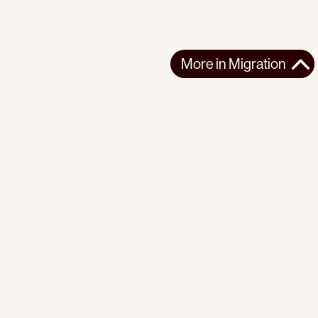
More in
Migration
More in
Migration
AFRICA
MIGRATION
2026-06-11
The border management fairytale