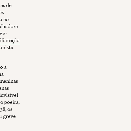
tas de
os
u ao
alhadora
azer
ifamação
unista
o à
a
 meninas
enas
invisível
o poeira,
38, os
r greve