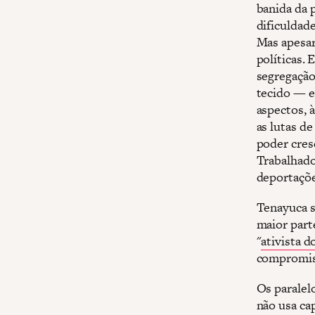
banida da 
dificuldad
Mas apesar
políticas.
segregação
tecido — e
aspectos, 
as lutas de
poder cres
Trabalhado
deportaçõe
Tenayuca s
maior parte
"
ativista d
compromiss
Os paralel
não usa ca