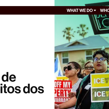
WHAT WE DO
WHO
 de
eitos dos