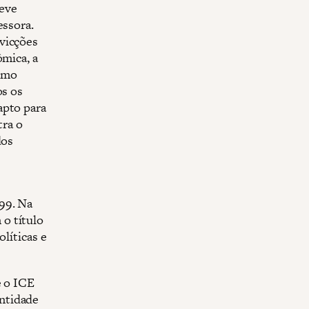
teve
essora.
vicções
ômica, a
esmo
os os
apto para
ra o
dos
99. Na
o título
líticas e
e o ICE
ntidade