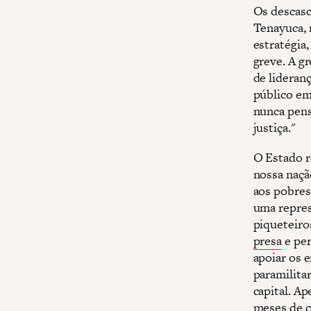
Os descasc
Tenayuca, 
estratégia,
greve. A g
de lideran
público em 
nunca pens
justiça."
O Estado r
nossa naçã
aos pobres
uma repres
piqueteiros
presa
e per
apoiar os 
paramilita
capital. Ap
meses de c