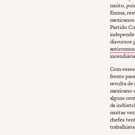
muito, poi
Emma, rest
mexicanos n
Partido Co
independen
discursos 
anticomun
incendiária
Com esses 
frente para
revolta de
mexicano-a
alguns cen
da indústr
muitas vez
chefes ten
trabalhista