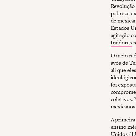
Revolução
pobreza ex
de mexica
Estados Un
agitação c
traidores
r
O meio radi
avós de Te
ali que el
ideológico
foi expost
comprometi
coletivos.
mexicanos 
A primeira
ensino méd
Unidos (LU