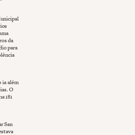
Municipal
ios
 uma
ros da
dio para
olência
o ia além
ias. O
ha 181
ar San
estava