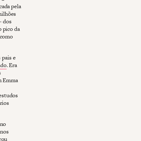
rcada pela
milhões
— dos
o pico da
s como
 pais e
ado
. Era
s
vem Emma
 estudos
rios
 no
anos
rou