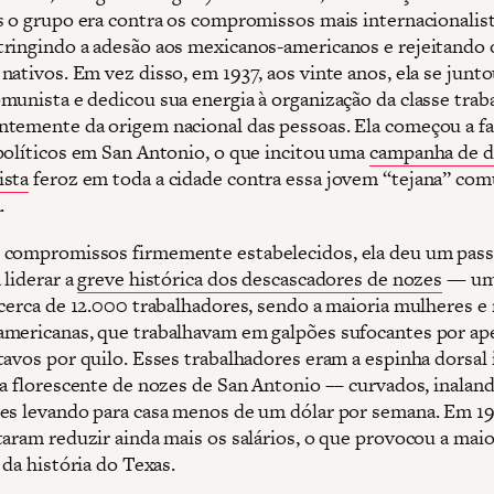
s o grupo era contra os compromissos mais internacionalis
ringindo a adesão aos mexicanos-americanos e rejeitando 
ativos. Em vez disso, em 1937, aos vinte anos, ela se junto
munista e dedicou sua energia à organização da classe trab
temente da origem nacional das pessoas. Ela começou a f
políticos em San Antonio, o que incitou uma
campanha de d
ista
feroz em toda a cidade contra essa jovem “tejana” com
.
compromissos firmemente estabelecidos, ela deu um pass
 liderar a
greve histórica dos descascadores de nozes
— um
 cerca de 12.000 trabalhadores, sendo a maioria mulheres e
mericanas, que trabalhavam em galpões sufocantes por ap
tavos por quilo. Esses trabalhadores eram a espinha dorsal 
ia florescente de nozes de San Antonio –– curvados, inaland
es levando para casa menos de um dólar por semana. Em 19
taram reduzir ainda mais os salários, o que provocou a maio
 da história do Texas.