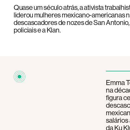
Quase um século atrás, a ativista trabal
liderou mulheres mexicano-americanas n
descascadores de nozes de San Antonio,
policiais e a Klan.
Emma Te
na déca
figura ce
descasc
mexican
salários
da Ku Kl