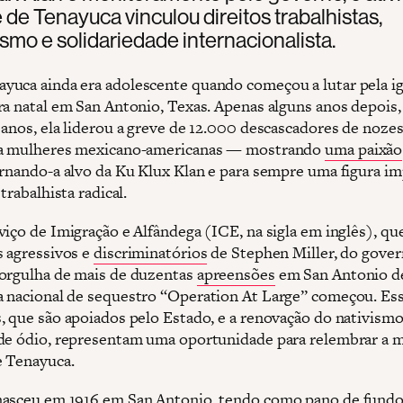
e de Tenayuca vinculou direitos trabalhistas,
ismo e solidariedade internacionalista.
uca ainda era adolescente quando começou a lutar pela i
ra natal em San Antonio, Texas. Apenas alguns anos depois
 anos, ela liderou a greve de 12.000 descascadores de noz
ia mulheres mexicano-americanas — mostrando
uma paixão
ornando-a alvo da Ku Klux Klan e para sempre uma figura i
 trabalhista radical.
viço de Imigração e Alfândega (ICE, na sigla em inglês), qu
s agressivos e
discriminatórios
de Stephen Miller, do gove
orgulha de mais de duzentas
apreensões
em San Antonio d
 nacional de sequestro “Operation At Large” começou. Es
, que são apoiados pelo Estado, e a renovação do nativism
de ódio, representam uma oportunidade para relembrar a mi
e Tenayuca.
asceu em 1916 em San Antonio, tendo como pano de fundo