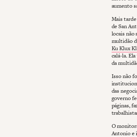
aumento sa
Mais tarde
de San Ant
locais não 
multidão d
Ku Klux Kl
calá-la. El
da multidã
Isso não fo
institucion
das negocia
governo fe
páginas, f
trabalhist
O monitora
Antonio e 