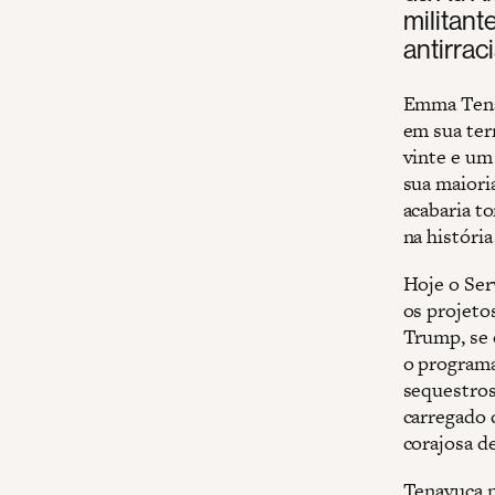
militant
antirrac
Emma Tenay
em sua ter
vinte e um
sua maior
acabaria t
na história
Hoje o Ser
os projeto
Trump, se 
o programa
sequestros
carregado 
corajosa d
Tenayuca n