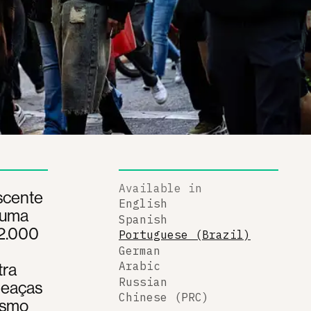
Available in
scente
English
 uma
Spanish
 12.000
Portuguese (Brazil)
German
tra
Arabic
Russian
meaças
Chinese (PRC)
ismo