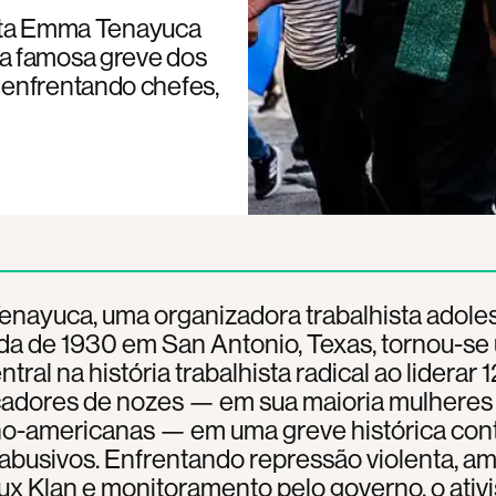
hista Emma Tenayuca
a famosa greve dos
 enfrentando chefes,
nayuca, uma organizadora trabalhista adole
da de 1930 em San Antonio, Texas, tornou-se
ntral na história trabalhista radical ao liderar
adores de nozes — em sua maioria mulheres
o-americanas — em uma greve histórica con
 abusivos. Enfrentando repressão violenta, a
ux Klan e monitoramento pelo governo, o ativ