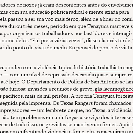
adores de nozes já eram descontentes antes do envolvime
mas com sua educação política radical e mente afiada para
 ela passou a ser sua voz mais feroz, além de a líder do com
reve durou três meses, período em que Tenayuca manteve s
ça por organizar os trabalhadores nos bastidores e interagi
nome deles. "Fui presa várias vezes", disse ela mais tarde,
ei do ponto de vista do medo. Eu pensei do ponto de vista
espondeu com a violência típica da
história trabalhista
sang
o –– com um nível de repressão descarada quase sempre r
 até hoje. O Departamento de Polícia de San Antonio se la
são furiosa: invasões a reuniões de greve,
gás lacrimogêne
 pacíficos, mais de mil prisões. A própria Tenayuca foi feita
seguida pela imprensa. Os Texas Rangers foram chamados 
empregadores — um lembrete de que, no Texas, a violência p
r não tem problemas em unir forças a serviço dos interesse
esar de tudo isso, os grevistas se mantiveram firmes. Após 
oragem enfrentando violência e fome, eles conseguiram u