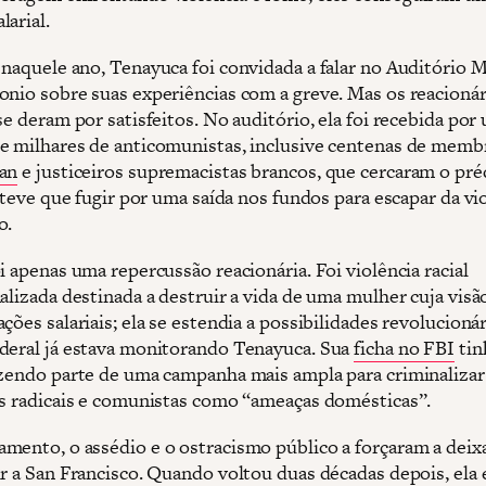
larial.
 naquele ano, Tenayuca foi convidada a falar no Auditório 
onio sobre suas experiências com a greve. Mas os reacionár
se deram por satisfeitos. No auditório, ela foi recebida por
e milhares de anticomunistas, inclusive centenas de memb
an
e justiceiros supremacistas brancos, que cercaram o pré
a teve que fugir por uma saída nos fundos para escapar da vi
o.
i apenas uma repercussão reacionária. Foi violência racial
alizada destinada a destruir a vida de uma mulher cuja visã
ções salariais; ela se estendia a possibilidades revolucionár
deral já estava monitorando Tenayuca. Sua
ficha no FBI
tin
azendo parte de uma campanha mais ampla para criminalizar
as radicais e comunistas como “ameaças domésticas”.
mento, o assédio e o ostracismo público a forçaram a deix
ir a San Francisco. Quando voltou duas décadas depois, ela 