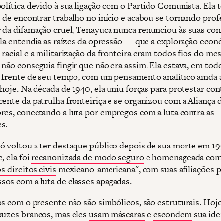
política devido à sua ligação com o Partido Comunista. Ela 
e de encontrar trabalho no início e acabou se tornando prof
 da difamação cruel, Tenayuca nunca renunciou às suas con
 Ela entendia as raízes da opressão — que a exploração econ
 racial e a militarização da fronteira eram todos fios do m
 não conseguia fingir que não era assim. Ela estava, em tod
à frente de seu tempo, com um pensamento analítico ainda 
 hoje. Na década de 1940, ela uniu forças para
protestar
cont
cente da patrulha fronteiriça e se organizou com a Aliança 
res, conectando a luta por empregos com a luta contra as
s.
ó voltou a ter destaque público depois de sua morte em 19
, ela foi
recanonizada de modo seguro
e homenageada com 
os direitos civis
mexicano-americana", com suas afiliações po
os com a luta de classes apagadas.
os com o presente não são simbólicos, são estruturais. Hoj
puzes brancos, mas eles
usam máscaras
e
escondem
sua ide