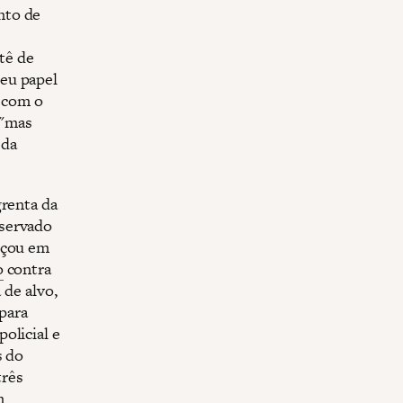
nto de
itê de
eu papel
r com o
 "mas
 da
renta da
eservado
nçou em
o
contra
 de alvo,
para
olicial e
s do
três
m