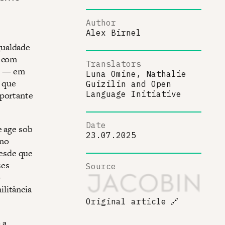
Author
Alex Birnel
gualdade
, com
Translators
es — em
Luna Omine, Nathalie
que
Guizilin
and
Open
mportante
Language Initiative
Date
e age sob
23.07.2025
rno
esde que
ses
Source
o
litância
Original article
🔗
 a