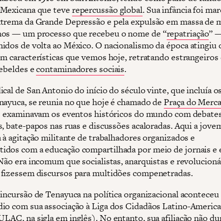
 Mexicana que teve
repercussão global
. Sua infância foi ma
trema da Grande Depressão e pela expulsão em massa de 
nos — um processo que recebeu o nome de “
repatriação
” 
idos de volta ao México. O nacionalismo da época atingiu 
om características que vemos hoje, retratando estrangeiro
ebeldes e
contaminadores sociais
.
cal de San Antonio do início do século vinte, que incluía os
nayuca, se reunia no que hoje é chamado de
Praça do Merc
es examinavam os eventos históricos do mundo com debate
s, bate-papos nas ruas e discussões acaloradas. Aqui a jo
a à agitação militante de trabalhadores organizados e
dos com a educação compartilhada por meio de jornais e
 Não era incomum que socialistas, anarquistas e revolucioná
fizessem discursos para multidões compenetradas.
 incursão de Tenayuca na política organizacional aconteceu
io com sua associação à Liga dos Cidadãos Latino-Americ
LAC, na sigla em inglês). No entanto, sua afiliação não du