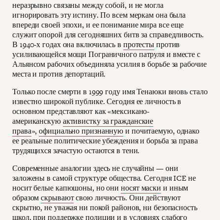
неразрывно связаны между собой, и не могла
игнорировать эту истину. По всем меркам она была
впереди своей эпохи, и ее понимание мира все еще
служит опорой для сегодняшних битв за справедливость.
В 1940-х годах она включилась в
протесты
против
усиливающейся мощи Пограничного патруля и вместе с
Альянсом рабочих объединяла усилия в борьбе за рабочие
места и против депортаций.
Только после смерти в 1999 году имя Тенаюки вновь стало
известно широкой публике. Сегодня ее личность в
основном представляют как «мексикано-
американскую
активистку за гражданские
права
»,
официально признанную
и почитаемую, однако
ее реальные политические убеждения и борьба за права
трудящихся зачастую остаются в тени.
Современные аналогии здесь не случайны — они
заложены в самой структуре общества. Сегодня ICE не
носит белые капюшоны, но они
носят маски
и иным
образом
скрывают
свою личность. Они действуют
скрытно, не уважая ни покой районов, ни безопасность
школ, при поддержке
полиции
и в условиях слабого