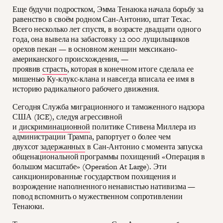
Еще будучи подростком, Эмма Тенаюка начала борьбу за
равенство в своём родном Сан-Антонио, штат Техас.
Всего несколько лет спустя, в возрасте двадцати одного
года, она вывела на забастовку 12 000 лущильщиков
орехов пекан — в основном женщин мексикано-
американского происхождения, —
проявив
страсть
, которая в конечном итоге сделала ее
мишенью Ку-клукс-клана и навсегда вписала ее имя в
историю радикального рабочего движения.
Сегодня Служба миграционного и таможенного надзора
США (ICE), следуя агрессивной
и
дискриминационной
политике Стивена Миллера из
администрации Трампа, рапортует о более чем
двухсот
задержанных
в Сан-Антонио с момента запуска
общенациональной программы похищений «Операция в
большом масштабе» (Operation At Large). Эти
санкционированные государством похищения и
возрождение наполненного ненавистью нативизма —
повод вспомнить о мужественном сопротивлении
Тенаюки.