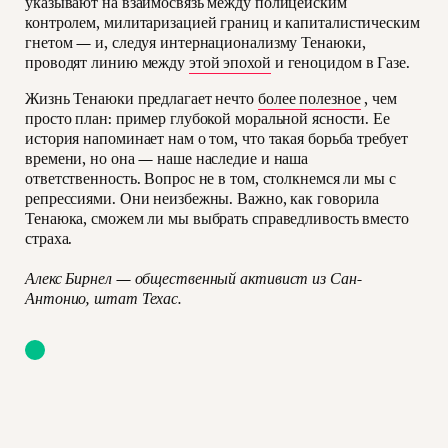
указывают на взаимосвязь между полицейским
контролем, милитаризацией границ и капиталистическим
гнетом — и, следуя интернационализму Тенаюки,
проводят линию между
этой эпохой
и геноцидом в Газе.
Жизнь Тенаюки предлагает нечто
более полезное
, чем
просто план: пример глубокой моральной ясности. Ее
история напоминает нам о том, что такая борьба требует
времени, но она — наше наследие и наша
ответственность. Вопрос не в том, столкнемся ли мы с
репрессиями. Они неизбежны. Важно, как говорила
Тенаюка, сможем ли мы выбрать справедливость вместо
страха.
Алекс Бирнел — общественный активист из Сан-
Антонио, штат Техас.