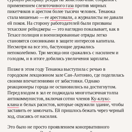
применением
слезоточивого газа
против мирных
пикетчиков и арестом более тысячи человек. Тенаюка
стала мишенью — ее
арестовали
, а журналисты не давали
ей покоя. На сторону работодателей были призваны
техасские рейнджеры — это наглядно показывает, как в
Техасе полиция и военизированные отряды легко
становятся союзниками в защите интересов капитала.
Несмотря на все это, бастующие держались
непоколебимо. Три месяца они сражались с насилием и
голодом, и в итоге добились увеличения зарплаты.
Позже в этом году Тенаюка выступила с речью в
городском лекционном зале Сан-Антонио, где поделилась
своими впечатлениями от забастовки. Однако
реакционеры города не остановились на достигнутом.
Перед входом в зал ее поджидала многотысячная толпа
антикоммунистов, включая сотни членов
Ку-клукс-
клана
и белых расистов, которые окружили здание, чтобы
заставить ее замолчать. Ей пришлось бежать через черный
ход, спасаясь от насилия.
Это было не просто проявлением консервативного