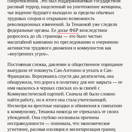
сопротивления. Это был поддерживаемый государством
расовый террор, нацеленный на уничтожение женщины,
чье видение будущего выходило за пределы обычных
трудовых споров и открывало возможность
революционных изменений. За Тенаюкой уже следили
федеральные органы. Ее
досье ФБР
впоследствии
разрослось до 181 страницы — это было частью
масштабной кампании по преследованию и очернению
активистов трудового движения и коммунистов как
«внутренних угроз».
Постоянная слежка, давление и общественное порицание
вынудили её покинуть Сан-Антонио и уехать в Сан-
Франциско. Вернувшись спустя два десятилетия, она
обнаружила, что дорога в политику для нее закрыта — ее
имя оказалось в черных списках из-за связей с
Коммунистической партией. Сначала ей было сложно
найти работу, но в итоге она стала учительницей.
Несмотря на яростные нападки и обвинения в симпатиях
к коммунизму, Тенаюка никогда не отрекалась от своих
убеждений. Она глубоко осознавала причины
несправедливости — понимала, что экономическое
угнетение, расовая изоляция и милитаризация границ