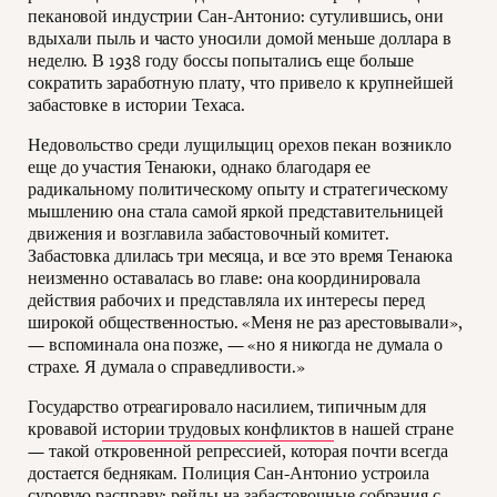
пекановой индустрии Сан-Антонио: сутулившись, они
вдыхали пыль и часто уносили домой меньше доллара в
неделю. В 1938 году боссы попытались еще больше
сократить заработную плату, что привело к крупнейшей
забастовке в истории Техаса.
Недовольство среди лущильщиц орехов пекан возникло
еще до участия Тенаюки, однако благодаря ее
радикальному политическому опыту и стратегическому
мышлению она стала самой яркой представительницей
движения и возглавила забастовочный комитет.
Забастовка длилась три месяца, и все это время Тенаюка
неизменно оставалась во главе: она координировала
действия рабочих и представляла их интересы перед
широкой общественностью. «Меня не раз арестовывали»,
— вспоминала она позже, — «но я никогда не думала о
страхе. Я думала о справедливости.»
Государство отреагировало насилием, типичным для
кровавой
истории трудовых конфликтов
в нашей стране
— такой откровенной репрессией, которая почти всегда
достается беднякам. Полиция Сан-Антонио устроила
суровую расправу: рейды на забастовочные собрания с