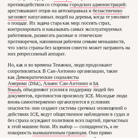
противодействия со стороны
городских администраций
:
арестовывают отцов на автозаправках и
беззастенчиво
загоняют
напуганных людей на деревья, когда те умоляют
о пощаде. Их задача стара как мир: посеять страх,
контролировать и наказывать самых эксплуатируемых
работников, разжигать расовые и этнические
противоречия, напоминая рабочим семьям меньшинств,
что элита страны без зазрения совести может натравить на
них репрессивный аппарат.
Но, как и во времена Тенаюки, люди продолжают
сопротивляться. В Сан-Антонио организации, такие
как
Демократические социалисты
Америки
(DSA),
Альянс Сан-Антонио
и
SA
Stands
, объединяют усилия в поддержку людей без
документов, противостоя произволу ICE. Молодые люди
вновь самоотверженно организуются в условиях
опасности: они создают системы срочных оповещений о
действиях ICE, ведут общественное наблюдение в судах и
без страха осуждают политиков всех партий, причастных
к этой машине боли. Их выбор — солидарность, а не
покорность
вымышленным границам
. Они прямо