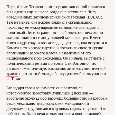
Первый шаг Тенаюки в мир организационной политики
был сделан еще в школе, когда она вступила в Лигу
объединенных латиноамериканских граждан (LULAC).
Тем не менее, она вскоре покинула организацию,
поскольку ее международные взгляды не совпадали с
политикой Лиги, ограничивавшей членство мексикано-
американцами и не допускавшей мексиканцев. Вместо
этого в 1937 году, в возрасте двадцати лет, она вступила в
Коммунистическую партию и посвятила свою энергию
организации рабочего класса, независимо от его
национального происхождения. Она начала выступать с
политическими речами по всему Сан-Антонио, что
вызвало ожесточенную
кампанию антикомунистической
травли
против этой молодой, неукротимой коммунистки
из Техаса.
Благодаря своей решимости она возглавила
историческую
забастовку лущильщиц пеканов
—
восстание около 12 000 рабочих, большинство из которых
были мексикано-американскими женщинами и
девушками, трудящимися в душных сараях за гроши. Эти
работницы были невидимым костяком процветающей