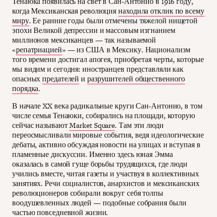
Тенаюка появилась на свет в Сан-Антонио в 1916 году,
когда Мексиканская революция
находила отклик по всему
миру
. Ее ранние годы были отмечены тяжелой нищетой
эпохи Великой депрессии и массовым изгнанием
миллионов мексиканцев — так называемой
«
репатриацией
» — из США в Мексику. Национализм
того времени достигал апогея, приобретая черты, которые
мы видим и сегодня: иностранцев представляли как
опасных
предателей
и
разрушителей общественного
порядка
.
В начале XX века радикальные круги Сан-Антонио, в том
числе семья Тенаюки, собирались на площади, которую
сейчас называют
Market Square
. Там эти люди
переосмысливали мировые события, ведя идеологические
дебаты, активно обсуждая новости на улицах и вступая в
пламенные дискуссии. Именно здесь юная Эмма
оказалась в самой гуще борьбы трудящихся, где люди
учились вместе, читая газеты и участвуя в коллективных
занятиях. Речи социалистов, анархистов и мексиканских
революционеров собирали вокруг себя толпы
воодушевленных людей — подобные собрания были
частью повседневной жизни.