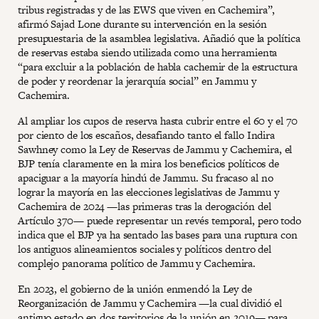
tribus registradas y de las EWS que viven en Cachemira”,
afirmó Sajad Lone durante su intervención en la sesión
presupuestaria de la asamblea legislativa. Añadió que la política
de reservas estaba siendo utilizada como una herramienta
“para excluir a la población de habla cachemir de la estructura
de poder y reordenar la jerarquía social” en Jammu y
Cachemira.
Al ampliar los cupos de reserva hasta cubrir entre el 60 y el 70
por ciento de los escaños, desafiando tanto el fallo Indira
Sawhney como la Ley de Reservas de Jammu y Cachemira, el
BJP tenía claramente en la mira los beneficios políticos de
apaciguar a la mayoría hindú de Jammu. Su fracaso al no
lograr la mayoría en las elecciones legislativas de Jammu y
Cachemira de 2024 —las primeras tras la derogación del
Artículo 370— puede representar un revés temporal, pero todo
indica que el BJP ya ha sentado las bases para una ruptura con
los antiguos alineamientos sociales y políticos dentro del
complejo panorama político de Jammu y Cachemira.
En 2023, el gobierno de la unión enmendó la Ley de
Reorganización de Jammu y Cachemira —la cual dividió el
antiguo estado en dos territorios de la unión en 2019— para