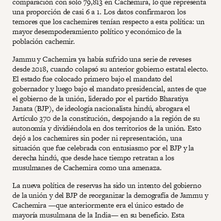
comparación con solo 79,813 en Cachemira, lo que representa
una proporción de casi 6 a 1. Los datos confirmaron los
temores que los cachemires tenían respecto a esta política: un
mayor desempoderamiento político y económico de la
población cachemir.
Jammu y Cachemira ya había sufrido una serie de reveses
desde 2018, cuando colapsó su anterior gobierno estatal electo.
El estado fue colocado primero bajo el mandato del
gobernador y luego bajo el mandato presidencial, antes de que
el gobierno de la unión, liderado por el partido Bharatiya
Janata (BJP), de ideología nacionalista hindú, abrogara el
Artículo 370 de la constitución, despojando a la región de su
autonomía y dividiéndola en dos territorios de la unión. Esto
dejó a los cachemires sin poder ni representación, una
situación que fue celebrada con entusiasmo por el BJP y la
derecha hindú, que desde hace tiempo retratan a los
musulmanes de Cachemira como una amenaza.
La nueva política de reservas ha sido un intento del gobierno
de la unión y del BJP de reorganizar la demografía de Jammu y
Cachemira —que anteriormente era el único estado de
mayoría musulmana de la India— en su beneficio. Esta