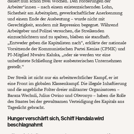
dauert nun schon zwei Wochen. Den Forderungen der
Arbeiter*innen – nach einem existenzsichernden Lohn,
Sicherheit am Arbeitsplatz, gewerkschaftlicher Anerkennung
und einem Ende der Ausbeutung – wurde nicht mit
Gerechtigkeit, sondern mit Repression begegnet. Während
Arbeitgeber und Polizei versuchen, die Streikenden
einzuschüchtern und zu spalten, bleiben sie standhaft.
„Entweder geben die Kapitalisten nach“, erklärte der nationale
Vorsitzende der Kommunistischen Partei Kenias (CPMK) und
PI-Mitglied Mwaivu Kaluka, „oder sie werden vor eine
unbefristete Schließung ihrer ausbeuterischen Unternehmen
gestellt.“
Der Streik ist nicht nur ein arbeitsrechtlicher Kampf, er ist
eine Front im globalen Klassenkampf. Die illegale Inhaftierung
und die angebliche Folter dreier militanter Organisatoren –
Baraza Wechuli, Julius Owino und Obwonyo – haben die Rolle
des Staates bei der gewaltsamen Verteidigung des Kapitals ans
Tageslicht gebracht.
Hunger verschärft sich, Schiff Handala wird
beschlagnahmt