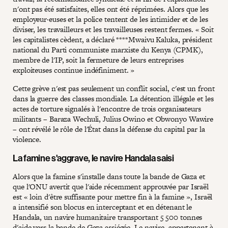
n'ont pas été satisfaites, elles ont été réprimées. Alors que les
employeur·euses et la police tentent de les intimider et de les
diviser, les travailleurs et les travailleuses restent fermes. « Soit
les capitalistes cèdent, a déclaré ****Mwaivu Kaluka, président
national du Parti communiste marxiste du Kenya (CPMK),
membre de l'IP, soit la fermeture de leurs entreprises
exploiteuses continue indéfiniment. »
Cette grève n'est pas seulement un conflit social, c'est un front
dans la guerre des classes mondiale. La détention illégale et les
actes de torture signalés à l'encontre de trois organisateurs
militants – Baraza Wechuli, Julius Owino et Obwonyo Wawire
– ont révélé le rôle de l'État dans la défense du capital par la
violence.
La famine s'aggrave, le navire Handala saisi
Alors que la famine s'installe dans toute la bande de Gaza et
que l'ONU avertit que l'aide récemment approuvée par Israël
est « loin d'être suffisante pour mettre fin à la famine », Israël
a intensifié son blocus en interceptant et en détenant le
Handala, un navire humanitaire transportant 5 500 tonnes
d'aide vers la bande de Gaza assiégée. Le navire, appartenant à