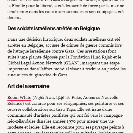
la Flotille pour la liberté, a été détourné de force par la marine
israélienne dans les eaux internationales et son équipage a été
détenu.
Des soldats israéliens arrêtés en Belgique
Dans une décision historique, deux soldats israéliens ont été
arrêtés en Belgique, accusés de crimes de guerre commis lors
de l'attaque israélienne contre Gaza. Ces arrestations font
suite à une plainte déposée par la Fondation Hind Rajab et le
Global Legal Action Network (GLAN), marquant une étape
importante dans l'effort mondial visant à traduire en justice les
auteur·ices du génocide de Gaza.
Art de la semaine
Robin White
(Ngāti Awa, 1946 Te Puke, Aotearoa Nouvelle-
Zélande) est connue pour ses sérigraphies, ses peintures et ses
œuvres collaboratives sur tissu Tapa. Elle est issue d'une
communauté d'artistes pacifistes qui ont fui vers la campagne
néo-zélandaise dans les années 1970 pour mener une vie
modeste et isolée. Elle est reconnue pour ses paysages peints à
cette époque, représentant les collines cultivées, les bâtiments