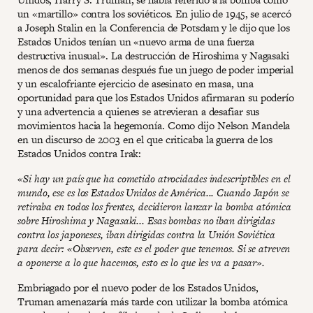
un «martillo» contra los soviéticos. En julio de 1945, se acercó
a Joseph Stalin en la Conferencia de Potsdam y le dijo que los
Estados Unidos tenían un «nuevo arma de una fuerza
destructiva inusual». La destrucción de Hiroshima y Nagasaki
menos de dos semanas después fue un juego de poder imperial
y un escalofriante ejercicio de asesinato en masa, una
oportunidad para que los Estados Unidos afirmaran su poderío
y una advertencia a quienes se atrevieran a desafiar sus
movimientos hacia la hegemonía. Como dijo Nelson Mandela
en un discurso de 2003 en el que criticaba la guerra de los
Estados Unidos contra Irak:
«Si hay un país que ha cometido atrocidades indescriptibles en el
mundo, ese es los Estados Unidos de América... Cuando Japón se
retiraba en todos los frentes, decidieron lanzar la bomba atómica
sobre Hiroshima y Nagasaki... Esas bombas no iban dirigidas
contra los japoneses, iban dirigidas contra la Unión Soviética
para decir: «Observen, este es el poder que tenemos. Si se atreven
a oponerse a lo que hacemos, esto es lo que les va a pasar».
Embriagado por el nuevo poder de los Estados Unidos,
Truman amenazaría más tarde con utilizar la bomba atómica