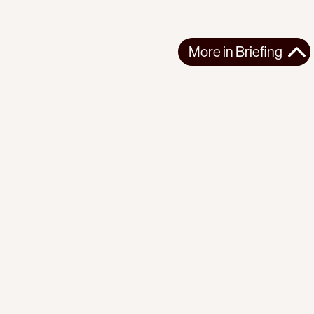
More in
Briefing
More in
Briefing
GLOBAL
BRIEFING
2026-08-07
PI Briefing | No. 23 | The Earth Beneath Us