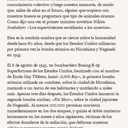
conocimiento colectivo y luego nuestra memoria, de modo
que, miles de años en el futuro, alguien que tropiece con
nuestros huesos se preguntará qué tipo de animales éramos.
Como dijo una vez el primer ministro soviético Nikita
Jrushchov: «Los supervivientes envidiarán a los muertos».
Esta es la sombría sombra que se cierne sobre la humanidad
desde hace 80 años, desde que los Estados Unidos utilizaron
por primera vez la bomba atómica en Hiroshima y Nagasaki
en 1945.
El 6 de agosto de 1945, un bombardero Boeing B-29
Superfortress de los Estados Unidos, bautizado con el nombre
de Enola Gay Tibbets, lanzó «
Little Boy
», la primera bomba
atómica utilizada en combate, sobre la ciudad de Hiroshima,
matando a un tercio de sus habitantes y mutilando a miles
más. Apenas tres días después, los Estados Unidos lanzaron la
segunda bomba nuclear, «
Fat Man
», sobre la ciudad japonesa
de Nagasaki. Al menos 100.000 personas murieron
inmediatamente en los dos ataques, y quizás el doble murieron
lentamente en los meses y años siguientes, víctimas de los
efectos duraderos de la radiación, que deforma nuestras
células y corrompe nuestra propia biología.