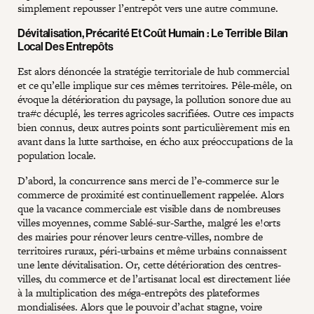
simplement repousser l’entrepôt vers une autre commune.
Dévitalisation, Précarité Et Coût Humain : Le Terrible Bilan
Local Des Entrepôts
Est alors dénoncée la stratégie territoriale de hub commercial
et ce qu’elle implique sur ces mêmes territoires. Pêle-mêle, on
évoque la détérioration du paysage, la pollution sonore due au
tra#c décuplé, les terres agricoles sacrifiées. Outre ces impacts
bien connus, deux autres points sont particulièrement mis en
avant dans la lutte sarthoise, en écho aux préoccupations de la
population locale.
D’abord, la concurrence sans merci de l’e-commerce sur le
commerce de proximité est continuellement rappelée. Alors
que la vacance commerciale est visible dans de nombreuses
villes moyennes, comme Sablé-sur-Sarthe, malgré les e!orts
des mairies pour rénover leurs centre-villes, nombre de
territoires ruraux, péri-urbains et même urbains connaissent
une lente dévitalisation. Or, cette détérioration des centres-
villes, du commerce et de l’artisanat local est directement liée
à la multiplication des méga-entrepôts des plateformes
mondialisées. Alors que le pouvoir d’achat stagne, voire