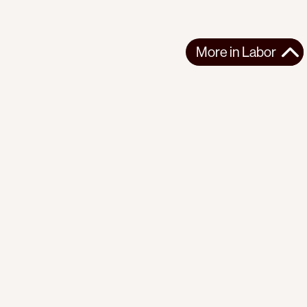
More in
Labor
More in
Labor
LATIN AMERICA
LABOR
2026-08-07
Congreso de los Pueblos: “Against Fascism and
Imperialism: Mobilization and People's Power”