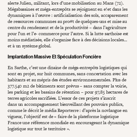
alerte Julien, militant, lors d’une mobilisation au Mans (72).
Mégabassines et méga-entrepôts se rejoignent en e!et dans les
dynamiques à l’œuvre : artificialisation des sols, accaparement
de ressources communes au pro#t de quelques-uns et mise au
centre du rendement et de la productivité – dans l’agriculture
pour l’un et l’e- commerce pour l’autre. Si la lutte sarthoise est
moins médiatisée, elle s’organise face à des décisions locales…
et à un système global.
Implantation Massive Et Spéculation Foncière
En Sarthe, c’est une dizaine de méga-entrepôts logistiques qui
sont en projet, sur huit communes, sans concertation avec les
habitants et au mépris des études environnementales. Plus de
377.540 m2 de bâtiments sont prévus – sans compter la voirie,
les parking et les bassins de rétention – pour 97,85 hectares de
terres agricoles sacrifiées. L’essor de ces projets s’inscrit
dans un accompagnement bienveillant des pouvoirs publics,
comme le décrit le média Reporterre : d’après la novlangue en
vigueur, l’objectif est de « faire de la plateforme logistique
France une référence mondiale en encourageant la dynamique
logistique sur tout le territoire ».