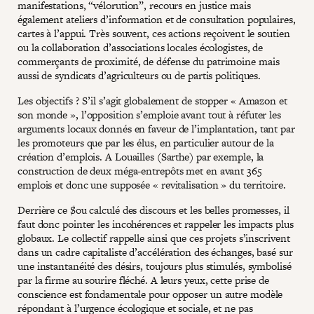
manifestations, “vélorution”, recours en justice mais
également ateliers d’information et de consultation populaires,
cartes à l’appui. Très souvent, ces actions reçoivent le soutien
ou la collaboration d’associations locales écologistes, de
commerçants de proximité, de défense du patrimoine mais
aussi de syndicats d’agriculteurs ou de partis politiques.
Les objectifs ? S’il s’agit globalement de stopper « Amazon et
son monde », l’opposition s’emploie avant tout à réfuter les
arguments locaux donnés en faveur de l’implantation, tant par
les promoteurs que par les élus, en particulier autour de la
création d’emplois. A Louailles (Sarthe) par exemple, la
construction de deux méga-entrepôts met en avant 365
emplois et donc une supposée « revitalisation » du territoire.
Derrière ce $ou calculé des discours et les belles promesses, il
faut donc pointer les incohérences et rappeler les impacts plus
globaux. Le collectif rappelle ainsi que ces projets s’inscrivent
dans un cadre capitaliste d’accélération des échanges, basé sur
une instantanéité des désirs, toujours plus stimulés, symbolisé
par la firme au sourire fléché. A leurs yeux, cette prise de
conscience est fondamentale pour opposer un autre modèle
répondant à l’urgence écologique et sociale, et ne pas