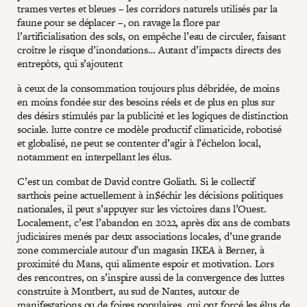
trames vertes et bleues – les corridors naturels utilisés par la
faune pour se déplacer –, on ravage la flore par
l’artificialisation des sols, on empêche l’eau de circuler, faisant
croître le risque d’inondations… Autant d’impacts directs des
entrepôts, qui s’ajoutent
à ceux de la consommation toujours plus débridée, de moins
en moins fondée sur des besoins réels et de plus en plus sur
des désirs stimulés par la publicité et les logiques de distinction
sociale. lutte contre ce modèle productif climaticide, robotisé
et globalisé, ne peut se contenter d’agir à l’échelon local,
notamment en interpellant les élus.
C’est un combat de David contre Goliath. Si le collectif
sarthois peine actuellement à in$échir les décisions politiques
nationales, il peut s’appuyer sur les victoires dans l’Ouest.
Localement, c’est l’abandon en 2022, après dix ans de combats
judiciaires menés par deux associations locales, d’une grande
zone commerciale autour d’un magasin IKEA à Berner, à
proximité du Mans, qui alimente espoir et motivation. Lors
des rencontres, on s’inspire aussi de la convergence des luttes
construite à Montbert, au sud de Nantes, autour de
manifestations ou de foires populaires, qui ont forcé les élus de