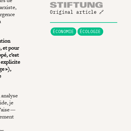
urs de
arxiste,
Original article
🔗
’urgence
à
ÉCONOMIE
ÉCOLOGIE
ution
e, et pour
ppé, c’est
 explicite
ge »),
e
 analyse
ide, je
’aise —
acement
es