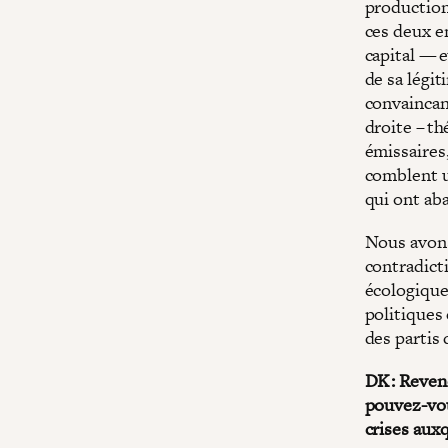
production
ces deux en
capital — e
de sa légit
convaincant
droite – t
émissaires,
comblent u
qui ont ab
Nous avons
contradict
écologique
politiques
des partis
DK : Reveno
pouvez-vou
crises aux