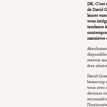
DK : C’est 
de David G
lancer ensu
vous intégr
tendance à 
contempora
marxistes 
Absolument
disponibles
restent an
être réint
David Graeb
beaucoup ap
vous avez 
derniers t
reconnaîtr
l’horizonta