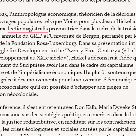
2025, l’anthropologue économique, théoricien de la décroiss
uvrages populaires tels que Moins pour plus Jason Hickel a
une
lectio magistralis
provocatrice dans le cadre de la trois
 annuelle du GRIP à l’Université de Bergen, parrainée par 
 de la Fondation Rosa-Luxemburg. Dans sa présentation int
ggle for Development in the Twenty-First Century » (« La 
eloppement au XXIe siècle »), Hickel a déconstruit l'idée q
ent du Sud puisse avoir lieu dans le cadre du capitalisme
te et de l'impérialisme économique. Il a plutôt soutenu que
grâce à des mouvements pour la souveraineté économique 
écosocialiste qu’il est possible d’échapper aux pièges de
ion néocoloniale.
onférence, il s’est entretenu avec Don Kalb, Maria Dyveke S
omasone sur des stratégies politiques concrètes dans la lu
t la justice redistributive, en méditant sur les contradictio
, les crises écologiques et sociales causées par le capitalis