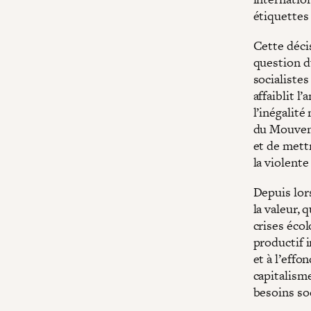
étiquettes
Cette déci
question d
socialiste
affaiblit l
l’inégalité
du Mouveme
et de mett
la violente
Depuis lors
la valeur,
crises éco
productif 
et à l’eff
capitalisme
besoins so