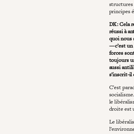
structures 
principes é
DK : Cela r
réussi à an
quoi nous 
— c’est un 
forces sont
toujours u
aussi antil
s’inscrit-i
C’est para
socialisme
le libéral
droite est
Le libérali
l’environn