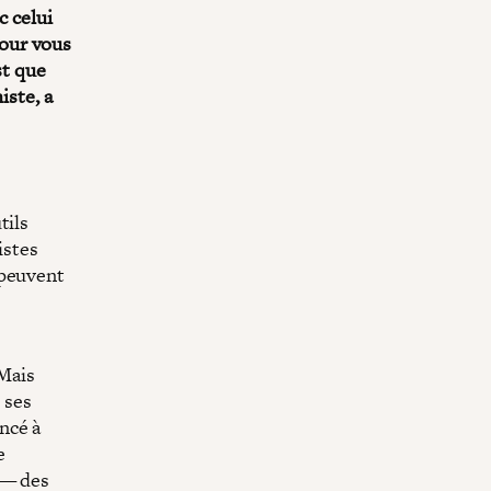
c celui
our vous
st que
iste, a
tils
istes
 peuvent
 Mais
 ses
ncé à
e
s — des