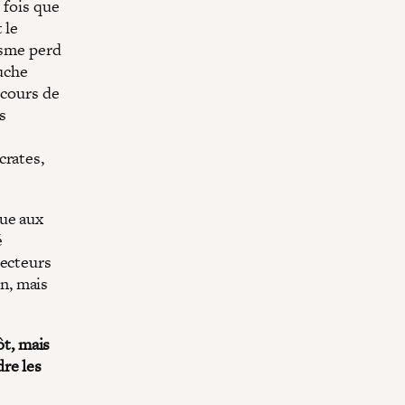
 fois que
 le
lisme perd
auche
scours de
s
s
crates,
que aux
é
vecteurs
n, mais
ôt, mais
re les