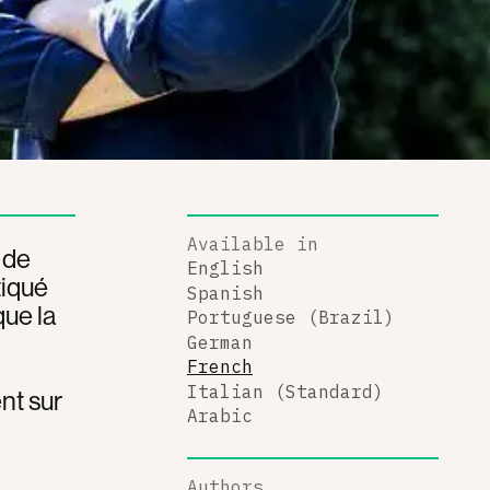
Available in
 de
English
tiqué
Spanish
ue la
Portuguese (Brazil)
German
French
Italian (Standard)
ent sur
Arabic
Authors