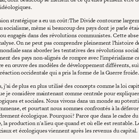
 idéologiques.
sion stratégique a eu un coût :The Divide contourne largem
u socialisme, même si beaucoup des pays dont je parle étai
s ou engagés dans des révolutions communistes. Cette abs
’analyse. On ne peut pas comprendre pleinement l’histoire d
 mondiale sans aborder les tentatives des révolutions social
nt des pays non-alignés de rompre avec l’impérialisme ca
re en œuvre des modèles de développement différents, sui
 réaction occidentale qui a pris la forme de la Guerre froide
, j’ai de plus en plus utilisé des concepts comme la loi capi
 que je considère maintenant comme centrale pour explique
logiques et sociales. Nous vivons dans un monde au potenti
immense, et pourtant nous sommes confrontés à la défavor
ondrement écologique. Pourquoi ? Parce que dans le cadre du
, la production n'a lieu que quand et où elle est rentable. L
ciaux et écologiques viennent après les revenus du capital.