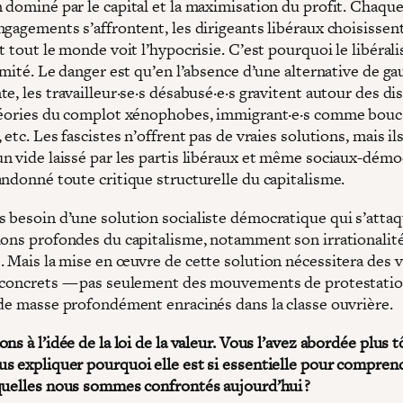
 dominé par le capital et la maximisation du profit. Chaque
gagements s’affrontent, les dirigeants libéraux choisissent
t tout le monde voit l’hypocrisie. C’est pourquoi le libéra
imité. Le danger est qu’en l’absence d’une alternative de g
e, les travailleur·se·s désabusé·e·s gravitent autour des di
héories du complot xénophobes, immigrant·e·s comme bouc
 etc. Les fascistes n’offrent pas de vraies solutions, mais il
n vide laissé par les partis libéraux et même sociaux-démo
andonné toute critique structurelle du capitalisme.
 besoin d’une solution socialiste démocratique qui s’atta
ions profondes du capitalisme, notamment son irrationalit
. Mais la mise en œuvre de cette solution nécessitera des 
 concrets — pas seulement des mouvements de protestatio
 de masse profondément enracinés dans la classe ouvrière.
ns à l’idée de la loi de la valeur. Vous l’avez abordée plus t
s expliquer pourquoi elle est si essentielle pour comprend
quelles nous sommes confrontés aujourd’hui ?