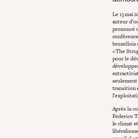
Le 15 mai 
auteur d’o
prononcé 
conférence
bruxellois
« The Stru
pour le dév
développem
extractivis
seulement 
transition 
l’exploitat
Après la c
Federico T
le climat e
libéralisme