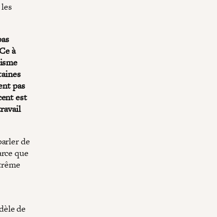
 les
pas
 Ce à
cisme
taines
ent pas
cent est
ravail
parler de
arce que
xtrême
dèle de