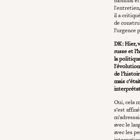
mondial et 
l'entretien
il a critiq
de constru
l’urgence p
DK : Hier, 
russe et l’
la politiqu
l'évolution
de l’histoi
mais c’éta
interprétat
Oui, cela 
s’est affin
m’adressais
avec le la
avec les p
internatio