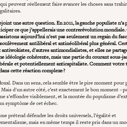
qui peuvent réellement faire avancer les choses sans trahir
galitaires.
ejoint une autre question. En 2011, la gauche populiste n’a 
ticiper ce que j’appellerais une contrerévolution mondiale.
assistons aujourd’hui n’est pas seulement un regain du fas
soulèvement antilibéral et antinéolibéral plus général. Cer
 antiwokistes, d'autres antimondialistes, et elles ne partag
ne idéologie cohérente, mais une partie du courant sous-ja
ibérale et potentiellement anticapitaliste. Comment votre t
l dans cette réaction complexe ?
doxal. Dans un sens, cela semble être le pire moment pour 
. Mais d'un autre côté, c’est exactement le bon moment – p
isme s’effondre visiblement, et la montée du populisme d’e
 un symptôme de cet échec.
sme prétend défendre les droits universels, l’égalité et
ementalisme, mais en même temps il reste pris dans un mo