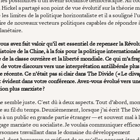
les possibilités d’un avenir socialiste démocratique. Au co
, Hickel a partagé son point de vue évolutif sur la théorie m
ué les limites de la politique horizontaliste et il a souligné l
ire de nouveaux vecteurs politiques capables de répondre 
lanétaire.
vous avez fait valoir qu’il est essentiel de repenser la Révol
histoire de la Chine, à la fois pour la politique international
e de la classe ouvrière et la liberté mondiale. Ce qui m’a fra
 de votre discours vers une interprétation antilibérale plus
re récente. Ce n’était pas si clair dans The Divide (« Le cliva
it évident dans votre conférence. Avez-vous évolué vers un
ion plus marxiste ?
me semble juste. C'est dû à deux aspects. Tout d’abord, mon
ée au fil du temps. Deuxièmement, lorsque j’ai écrit The Div
 à un public en grande partie étranger — et souvent mal à l
ngage marxiste ou socialiste. Je voulais communiquer effic
ersonnes travaillant dans le domaine du développement
nal, dont beaucoup se méfient de ce qu'elles pensent être d