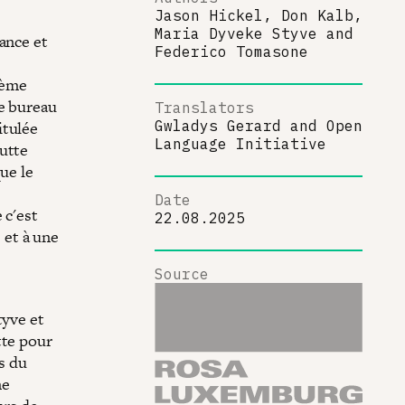
Jason Hickel, Don Kalb,
Maria Dyveke Styve
and
ance et
Federico Tomasone
ième
le bureau
Translators
itulée
Gwladys Gerard
and
Open
Language Initiative
lutte
ue le
Date
 c'est
22.08.2025
et à une
Source
tyve et
tte pour
ns du
me