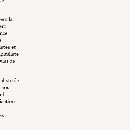
ent la
ent
ence
e
istes et
pitaliste
vies de
.
taliste de
r nos
el
isation
es