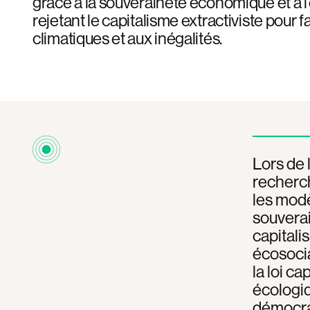
grâce à la souveraineté économique et à l
rejetant le capitalisme extractiviste pour f
climatiques et aux inégalités.
Lors de
recherch
les modè
souverai
capitali
écosocial
la loi c
écologiq
démocrat