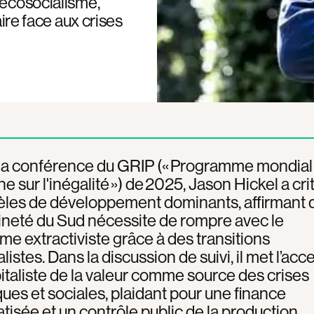
’écosocialisme,
aire face aux crises
 la conférence du GRIP (« Programme mondial
e sur l'inégalité ») de 2025, Jason Hickel a cri
les de développement dominants, affirmant q
neté du Sud nécessite de rompre avec le
sme extractiviste grâce à des transitions
istes. Dans la discussion de suivi, il met l’acc
apitaliste de la valeur comme source des crises
ues et sociales, plaidant pour une finance
isée et un contrôle public de la production.