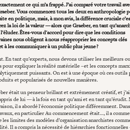
exactement ce qui m’a frappé. J’ai comparé votre travail ave
raeber. Vous commencez tous les deux en anthropologie p
ite en politique, mais, à mon avis, la différence cruciale c’e
ez la loi de la valeur — alors que Graeber, en tant qu’anarch
l’éluder. Êtes-vous d'accord pour dire que les conditions
ines nous obligent à nous réapproprier les concepts clés
et à les communiquer à un public plus jeune ?
. En tant qu’experts, nous devons utiliser les meilleurs ou
 pour expliquer la réalité matérielle – et les concepts marx
alytiquement puissants. On est à une époque où ces outils
roduits et popularisés de nouvelles manières.
er était un penseur brillant et extrêmement créatif, et j’ai
pris de lui — à la fois en tant qu’ami et en tant qu’érudit.
raison, il a abordé l'économie politique différemment. Dans
ravaux, en particulier Au commencement était…, il a comme
e les limites des modèles d’organisation anarchistes comm
lité. Il a compris la nécessité de hiérarchies fonctionnelle