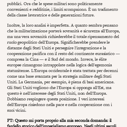
pubblici. Ora che le spese militari sono politicamente
convenienti e redditizie, i limiti scompaiono. È un tradimento
della classe lavoratrice e delle generazioni future.
Inoltre, la loro analisi è imperfetta. A quanto sembra pensano
che la militarizzazione porterà sovranità e sicurezza all'Europa,
ma una vera sovranità richiederebbe il totale ripensamento del
ruolo geopolitico dell'Europa. Significherebbe prendere le
distanze dagli Stati Uniti e perseguire l'integrazione e la
cooperazione pacifica con il resto del continente eurasiatico —
compresa la Cina — e il Sud del mondo. Invece, le élite
europee rimangono intrappolate nella logica dell'egemonia
statunitense. L'Europa occidentale è stata trattata per decenni
come una base avanzata per la strategia militare degli Stati
Uniti. La Germania, per esempio, è piena di basi americane.
Gli Stati Uniti vogliono che l'Europa si opponga all'Est, ma
questo è nell'interesse degli Stati Uniti, non dell'Europa.
Dobbiamo respingere questa posizione. I veri interessi
dell'Europa risiedono nella pace e nella cooperazione con i
suoi vicini.
FT: Questo mi porta proprio alla mia seconda domanda: il
fardello storico dell'imperialismo europeo. Negli ultimi secoli