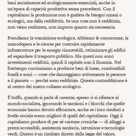
beni socialmente ed ecologicamente essenziali, anche in
un'epoca di capacità produttiva senza precedenti. Con il
capitalismo la produzione non è guidata da bisogni umani o
ecologici, ma dalla redditività. Se una cosa non è redditizia,
non viene realizzata, non importa quanto sia necessaria.
Prendiamo la transizione ecologica. Abbiamo le conoscenze, la
manodopera e le risorse per costruire rapidamente
infrastrutture per le energie rinnovabili, ottimizzare gli edifici
ed espandere il trasporto pubblico. Ma questi non sono
investimenti redditizi, quindi il capitale non li finanzia. Nel
frattempo continuiamo a produrre beni di lusso, combustibili
fossili e armi — cose che danneggiano attivamente le persone
e il pianeta — perché sono redditizie. Questa contraddizione è
al centro del nostro collasso ecologico.
È buffo, quando si parla di carenze, spesso ci si riferisce al
mondo socialista, ignorando le sanzioni e i blocchi che quelle
economie hanno dovuto affrontare, anche se i loro risultati a
livello sociale erano migliori di quelli del capitalismo. Oggi il
capitalismo produce di per sé carenze croniche — di alloggi a
prezzi accessibili, assistenza sanitaria, istruzione e tecnologie
verdi. Questo è un risultato diretto della legge del valore.