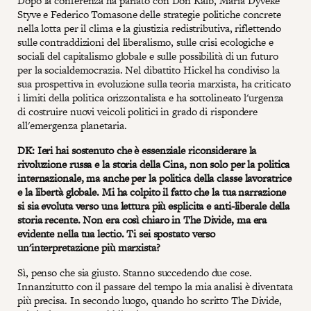
Dopo la conferenza ha parlato con Don Kalb, Maria Dyveke
Styve e Federico Tomasone delle strategie politiche concrete
nella lotta per il clima e la giustizia redistributiva, riflettendo
sulle contraddizioni del liberalismo, sulle crisi ecologiche e
sociali del capitalismo globale e sulle possibilità di un futuro
per la socialdemocrazia. Nel dibattito Hickel ha condiviso la
sua prospettiva in evoluzione sulla teoria marxista, ha criticato
i limiti della politica orizzontalista e ha sottolineato l'urgenza
di costruire nuovi veicoli politici in grado di rispondere
all'emergenza planetaria.
DK: Ieri hai sostenuto che è essenziale riconsiderare la
rivoluzione russa e la storia della Cina, non solo per la politica
internazionale, ma anche per la politica della classe lavoratrice
e la libertà globale. Mi ha colpito il fatto che la tua narrazione
si sia evoluta verso una lettura più esplicita e anti-liberale della
storia recente. Non era così chiaro in The Divide, ma era
evidente nella tua lectio. Ti sei spostato verso
un'interpretazione più marxista?
Sì, penso che sia giusto. Stanno succedendo due cose.
Innanzitutto con il passare del tempo la mia analisi è diventata
più precisa. In secondo luogo, quando ho scritto The Divide,