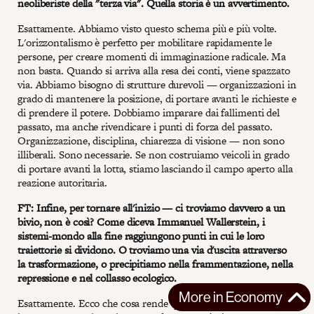
neoliberiste della "terza via". Quella storia è un avvertimento.
Esattamente. Abbiamo visto questo schema più e più volte.
L'orizzontalismo è perfetto per mobilitare rapidamente le
persone, per creare momenti di immaginazione radicale. Ma
non basta. Quando si arriva alla resa dei conti, viene spazzato
via. Abbiamo bisogno di strutture durevoli — organizzazioni in
grado di mantenere la posizione, di portare avanti le richieste e
di prendere il potere. Dobbiamo imparare dai fallimenti del
passato, ma anche rivendicare i punti di forza del passato.
Organizzazione, disciplina, chiarezza di visione — non sono
illiberali. Sono necessarie. Se non costruiamo veicoli in grado
di portare avanti la lotta, stiamo lasciando il campo aperto alla
reazione autoritaria.
FT: Infine, per tornare all'inizio — ci troviamo davvero a un
bivio, non è così? Come diceva Immanuel Wallerstein, i
sistemi-mondo alla fine raggiungono punti in cui le loro
traiettorie si dividono. O troviamo una via d'uscita attraverso
la trasformazione, o precipitiamo nella frammentazione, nella
repressione e nel collasso ecologico.
More in
Economy
Esattamente. Ecco che cosa rende questo momento così