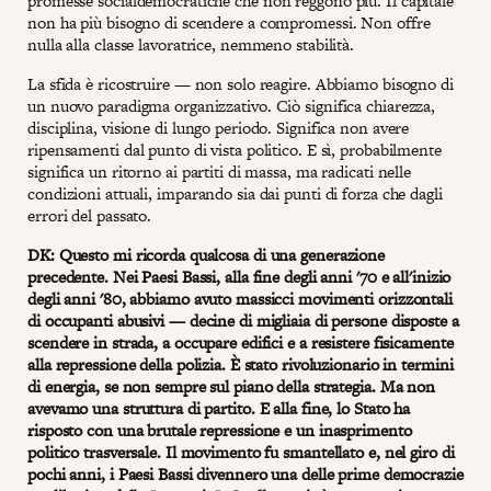
promesse socialdemocratiche che non reggono più. Il capitale
non ha più bisogno di scendere a compromessi. Non offre
nulla alla classe lavoratrice, nemmeno stabilità.
La sfida è ricostruire — non solo reagire. Abbiamo bisogno di
un nuovo paradigma organizzativo. Ciò significa chiarezza,
disciplina, visione di lungo periodo. Significa non avere
ripensamenti dal punto di vista politico. E sì, probabilmente
significa un ritorno ai partiti di massa, ma radicati nelle
condizioni attuali, imparando sia dai punti di forza che dagli
errori del passato.
DK: Questo mi ricorda qualcosa di una generazione
precedente. Nei Paesi Bassi, alla fine degli anni '70 e all'inizio
degli anni '80, abbiamo avuto massicci movimenti orizzontali
di occupanti abusivi — decine di migliaia di persone disposte a
scendere in strada, a occupare edifici e a resistere fisicamente
alla repressione della polizia. È stato rivoluzionario in termini
di energia, se non sempre sul piano della strategia. Ma non
avevamo una struttura di partito. E alla fine, lo Stato ha
risposto con una brutale repressione e un inasprimento
politico trasversale. Il movimento fu smantellato e, nel giro di
pochi anni, i Paesi Bassi divennero una delle prime democrazie