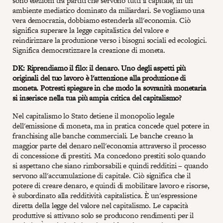
sono elezioni tra partiti che servono tutti il capitale, in un
ambiente mediatico dominato da miliardari. Se vogliamo una
vera democrazia, dobbiamo estenderla all'economia. Ciò
significa superare la legge capitalistica del valore e
reindirizzare la produzione verso i bisogni sociali ed ecologici.
Significa democratizzare la creazione di moneta.
DK: Riprendiamo il filo: il denaro. Uno degli aspetti più
originali del tuo lavoro è l'attenzione alla produzione di
moneta. Potresti spiegare in che modo la sovranità monetaria
si inserisce nella tua più ampia critica del capitalismo?
Nel capitalismo lo Stato detiene il monopolio legale
dell'emissione di moneta, ma in pratica concede quel potere in
franchising alle banche commerciali. Le banche creano la
maggior parte del denaro nell'economia attraverso il processo
di concessione di prestiti. Ma concedono prestiti solo quando
si aspettano che siano rimborsabili e quindi redditizi – quando
servono all'accumulazione di capitale. Ciò significa che il
potere di creare denaro, e quindi di mobilitare lavoro e risorse,
è subordinato alla redditività capitalistica. È un'espressione
diretta della legge del valore nel capitalismo. Le capacità
produttive si attivano solo se producono rendimenti per il