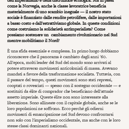
dell'imperialismo e della distruzione ecologica. Ma in paesi
come la Norvegia, anche la classe lavoratrice beneficia
materialmente di uno scambio ineguale — il nostro stato
sociale è finanziato dalle rendite petrolifere, dalle importazioni
a basso costo e dall'estrattivismo globale. In queste condizioni
come costruiamo la solidarietà antimperialista? Come
possiamo sostenere un cambiamento rivoluzionario nel Sud
mentre mobilitiamo il Nord?
È una sfida essenziale e complessa. In primo luogo dobbiamo
riconoscere che il panorama è cambiato dagli anni '60.
All'epoca, molti leader del Sud del mondo sono arrivati al
potere attraverso movimenti anticoloniali di massa. Avevano
mandati a favore della trasformazione socialista. Tuttavia, con
il passare del tempo, questi movimenti sono stati repressi,
cooptati o rovesciati — spesso con il sostegno occidentale — e
sostituiti da élite di comprador che beneficiano dell'attuale
assetto imperiale. Queste élite non sono interessate alla
liberazione. Sono allineate con il capitale globale, anche se le
loro popolazioni ne soffrono. Ecco perché gli odierni
movimenti di emancipazione nel Sud devono confrontarsi
non solo con l'imperialismo occidentale, ma anche con le loro
stesse classi dominanti nazionali.