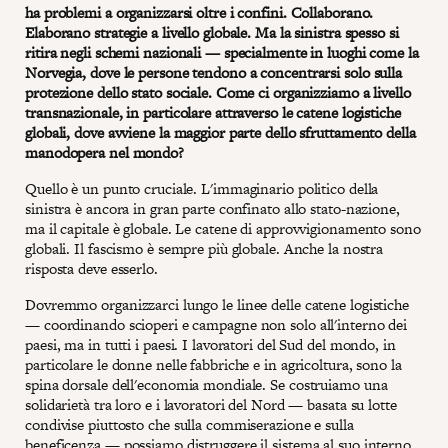
ha problemi a organizzarsi oltre i confini. Collaborano.
Elaborano strategie a livello globale. Ma la sinistra spesso si
ritira negli schemi nazionali — specialmente in luoghi come la
Norvegia, dove le persone tendono a concentrarsi solo sulla
protezione dello stato sociale. Come ci organizziamo a livello
transnazionale, in particolare attraverso le catene logistiche
globali, dove avviene la maggior parte dello sfruttamento della
manodopera nel mondo?
Quello è un punto cruciale. L'immaginario politico della
sinistra è ancora in gran parte confinato allo stato-nazione,
ma il capitale è globale. Le catene di approvvigionamento sono
globali. Il fascismo è sempre più globale. Anche la nostra
risposta deve esserlo.
Dovremmo organizzarci lungo le linee delle catene logistiche
— coordinando scioperi e campagne non solo all'interno dei
paesi, ma in tutti i paesi. I lavoratori del Sud del mondo, in
particolare le donne nelle fabbriche e in agricoltura, sono la
spina dorsale dell'economia mondiale. Se costruiamo una
solidarietà tra loro e i lavoratori del Nord — basata su lotte
condivise piuttosto che sulla commiserazione e sulla
beneficenza — possiamo distruggere il sistema al suo interno.