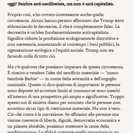
oggi? Sembra anti-neoliberista, ma non è anti-capitalista.
Proprio così, e ho trovato interessante anche quella
circostanza. Alcuni hanno persino affermato che Trump stava
abbracciando la decrescita, il che è completamente falso. La
decrescita è un'idea fondamentalmente anticapitalista.
Significa ridurre la produzione ecologicamente distruttiva e
non necessaria, aumentando al contempo i beni pubblici, la
rigenerazione ecologica e l'equità sociale. Trump non sta
facendo nulla di tutto ciò.
Ma c'è qualcosa che possiamo imparare da questa circostanza.
È riuscito a vendere l'idea del sacrificio materiale — "meno
bambole Barbie" — in nome della sovranità e dell'orgoglio
nazionale. Questo ci dice qualcosa di importante: le persone
sono disposte ad accettare limiti al consumo se sono inseriti
all'interno di una prospettiva più ampia e significativa. Troppo
spesso noi di sinistra diamo per scontato che le persone non
accettino alcun tipo di costrizione materiale. Ma non è vero.
Ciò che conta è la narrazione. Se offriamo alle persone una
visione coerente di libertà, dignità, democrazia economica e
un pianeta abitabile, possiamo sostenere la causa della
trasformazione. La sfida è costruire quella narrazione in un