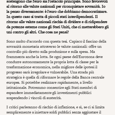
sostengono che l'euro sia l'ostacolo principale. Sono favorevoli
al ritorno alle valute nazionali per riconquistare sovranità. Io
la penso diversamente: è l'euro che dobbiamo democratizzare.
In questo caso si tratta di piccoli stati interdipendenti. Il
ritorno alle valute nazionali rischia di dividere e di ridipendere
da potenze esterne come gli Stati Uniti, che ci metterebbero gli
uni contro gli altri. Che cosa ne pensi?
Sono molto d'accordo con questa tesi. Capisco il fascino della
sovranità monetaria attraverso le valute nazionali: offre un
controllo più diretto sulla produzione e sulla spesa. Ma
frammenta anche la lotta. Se ogni paese dell'Eurozona deve
condurre autonomamente la propria lotta di classe per la
trasformazione economica, nella migliore delle ipotesi il
progresso sarà irregolare e vulnerabile. Una strada più
strategica è quella di riformare le regole della Banca centrale
europea. Si potrebbe realizzare rapidamente, a livello
istituzionale. Potremmo consentire agli Stati membri di
espandere immediatamente gli investimenti pubblici
sospendendo i vincoli di austerità.
I critici parleranno di rischio di inflazione, e sì, se ci si limita
semplicemente a iniettare soldi pubblici senza aggiustare il