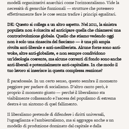
modelli organizzativi anarchici come l'orizzontalismo. Vide la
necessità di gerarchie funzionali — strutture che potessero
effettivamente fare le cose senza tradire i principi egualitari.
DK: Questo si collega a un altro aspetto. Nel 2011, la sinistra
populista non è riuscita ad anticipare quella che chiamerei una
controrivoluzione globale. Quello che stiamo vedendo oggi
non è solo una rinascita del fascismo — è una più ampia
rivolta anti-liberale e anti-neoliberista. Alcune forze sono anti-
woke, altre anti-globaliste, e non sempre condividono
un'ideologia coerente, ma alcune correnti di fondo sono anche
anti-liberali e potenzialmente anti-capitaliste. In che modo il
tuo lavoro si inserisce in questa complessa reazione?
È paradossale. In un certo senso, questo sembra il momento
peggiore per parlare di socialismo. D'altro canto però, è
proprio il momento giusto — perché il liberalismo sta
visibilmente collassando e l'ascesa del populismo di estrema
destra è un sintomo di quel fallimento.
Il liberalismo pretende di difendere i diritti universali,
l'uguaglianza e l'ambientalismo, ma si aggrappa anche a un
modello di produzione dominato dal capitale e dalla