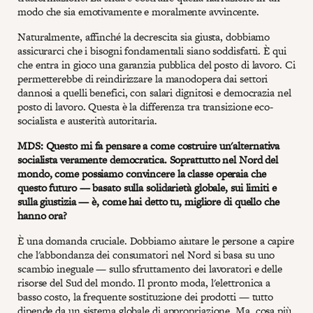
modo che sia emotivamente e moralmente avvincente.
Naturalmente, affinché la decrescita sia giusta, dobbiamo
assicurarci che i bisogni fondamentali siano soddisfatti. È qui
che entra in gioco una garanzia pubblica del posto di lavoro. Ci
permetterebbe di reindirizzare la manodopera dai settori
dannosi a quelli benefici, con salari dignitosi e democrazia nel
posto di lavoro. Questa è la differenza tra transizione eco-
socialista e austerità autoritaria.
MDS: Questo mi fa pensare a come costruire un'alternativa
socialista veramente democratica. Soprattutto nel Nord del
mondo, come possiamo convincere la classe operaia che
questo futuro — basato sulla solidarietà globale, sui limiti e
sulla giustizia — è, come hai detto tu, migliore di quello che
hanno ora?
È una domanda cruciale. Dobbiamo aiutare le persone a capire
che l'abbondanza dei consumatori nel Nord si basa su uno
scambio ineguale — sullo sfruttamento dei lavoratori e delle
risorse del Sud del mondo. Il pronto moda, l'elettronica a
basso costo, la frequente sostituzione dei prodotti — tutto
dipende da un sistema globale di appropriazione. Ma, cosa più