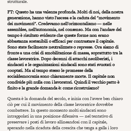
strutturale.
FT: Questo ha una valenza profonda. Molti di noi, della nostra
generazione, hanno visto l'ascesa e la caduta del "movimento
dei movimenti". Credevamo nell'orizzontalismo — nelle
assemblee, nell'autonomia, nel consenso. Ma con l'andare del
tempo è risultato evidente che queste forme non erano
abbastanza sostenibili o efficaci per contrastare il capitale.
Sono state facilmente neutralizzate o represse. Ora siamo di
fronte a una crisi di smobilitazione di massa, soprattutto tra la
classe lavoratrice. Dopo decenni di attacchi neoliberisti, i
sindacati e le organizzazioni sindacali sono stati svuotati o
cooptati. Ma al tempo stesso le promesse della
socialdemocrazia sono chiaramente morte. Il capitale non
condivide più nulla con i lavoratori. Quindi il vecchio patto è
finito e la grande domanda è: come ricostruiamo?
Questa è la domanda del secolo, e inizia con l'avere ben chiaro
ciò per cui il movimento della classe lavoratrice dovrebbe
combattere. In questo momento molti sindacati sono
intrappolati in una posizione difensiva — nel tentativo di
preservare i posti di lavoro allineandosi con il capitale,
sperando nella ricaduta della crescita che tenga a galla i loro