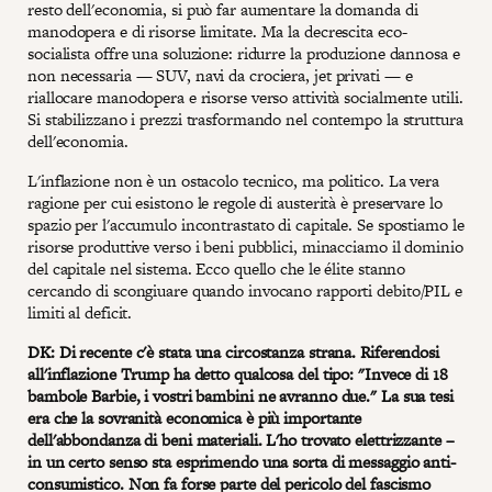
resto dell'economia, si può far aumentare la domanda di
manodopera e di risorse limitate. Ma la decrescita eco-
socialista offre una soluzione: ridurre la produzione dannosa e
non necessaria — SUV, navi da crociera, jet privati — e
riallocare manodopera e risorse verso attività socialmente utili.
Si stabilizzano i prezzi trasformando nel contempo la struttura
dell'economia.
L'inflazione non è un ostacolo tecnico, ma politico. La vera
ragione per cui esistono le regole di austerità è preservare lo
spazio per l'accumulo incontrastato di capitale. Se spostiamo le
risorse produttive verso i beni pubblici, minacciamo il dominio
del capitale nel sistema. Ecco quello che le élite stanno
cercando di scongiuare quando invocano rapporti debito/PIL e
limiti al deficit.
DK: Di recente c'è stata una circostanza strana. Riferendosi
all'inflazione Trump ha detto qualcosa del tipo: "Invece di 18
bambole Barbie, i vostri bambini ne avranno due." La sua tesi
era che la sovranità economica è più importante
dell'abbondanza di beni materiali. L'ho trovato elettrizzante –
in un certo senso sta esprimendo una sorta di messaggio anti-
consumistico. Non fa forse parte del pericolo del fascismo