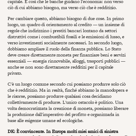
capitale. È così che le banche guidano l'economia: non verso
ciò di cui abbiamo bisogno, ma verso ciò che è redditizio.
Per cambiare questo, abbiamo bisogno di due cose. In primo
luogo, un quadro di orientamento al credito — un insieme di
regole che indirizzino i prestiti bancari lontano da settori
distruttivi come i combustibili fossili e le emissioni di lusso, e
verso investimenti socialmente necessari. In secondo luogo,
dobbiamo ampliare il ruolo della finanza pubblica. Lo Stato
deve creare direttamente moneta per finanziare beni e servizi
essenziali — energia rinnovabile, alloggi, trasporti pubblici —
anche se non sono direttamente redditizi per il capitale
privato.
C'è un luogo comune secondo cui possiamo produrre solo ciò
che è redditizio. Ma in realtà, finché abbiamo la manodopera e
le risorse, possiamo produrre qualsiasi cosa decidiamo
collettivamente di produrre. L'unico ostacolo è politico. Una
volta democratizzata la creazione di moneta, possiamo liberare
la produzione dall'imperativo del profitto e organizzarla in
base alle esigenze umane ed ecologiche.
DK: È convincente. In Europa molti miei amici di sinistra