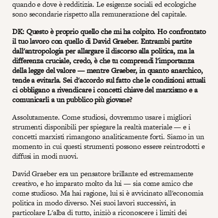
quando e dove è redditizia. Le esigenze sociali ed ecologiche
sono secondarie rispetto alla remunerazione del capitale.
DK: Questo è proprio quello che mi ha colpito. Ho confrontato
il tuo lavoro con quello di David Graeber. Entrambi partite
dall'antropologia per allargare il discorso alla politica, ma la
differenza cruciale, credo, è che tu comprendi l'importanza
della legge del valore — mentre Graeber, in quanto anarchico,
tende a evitarla. Sei d'accordo sul fatto che le condizioni attuali
ci obbligano a rivendicare i concetti chiave del marxismo e a
comunicarli a un pubblico più giovane?
Assolutamente. Come studiosi, dovremmo usare i migliori
strumenti disponibili per spiegare la realtà materiale — e i
concetti marxisti rimangono analiticamente forti. Siamo in un
momento in cui questi strumenti possono essere reintrodotti e
diffusi in modi nuovi.
David Graeber era un pensatore brillante ed estremamente
creativo, e ho imparato molto da lui — sia come amico che
come studioso. Ma hai ragione, lui si è avvicinato all'economia
politica in modo diverso. Nei suoi lavori successivi, in
particolare L'alba di tutto, iniziò a riconoscere i limiti dei