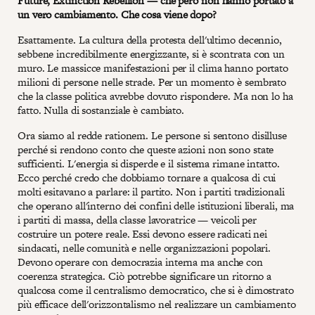
Future, Extinction Rebellion — che però non hanno portato a
un vero cambiamento. Che cosa viene dopo?
Esattamente. La cultura della protesta dell'ultimo decennio,
sebbene incredibilmente energizzante, si è scontrata con un
muro. Le massicce manifestazioni per il clima hanno portato
milioni di persone nelle strade. Per un momento è sembrato
che la classe politica avrebbe dovuto rispondere. Ma non lo ha
fatto. Nulla di sostanziale è cambiato.
Ora siamo al redde rationem. Le persone si sentono disilluse
perché si rendono conto che queste azioni non sono state
sufficienti. L'energia si disperde e il sistema rimane intatto.
Ecco perché credo che dobbiamo tornare a qualcosa di cui
molti esitavano a parlare: il partito. Non i partiti tradizionali
che operano all'interno dei confini delle istituzioni liberali, ma
i partiti di massa, della classe lavoratrice — veicoli per
costruire un potere reale. Essi devono essere radicati nei
sindacati, nelle comunità e nelle organizzazioni popolari.
Devono operare con democrazia interna ma anche con
coerenza strategica. Ciò potrebbe significare un ritorno a
qualcosa come il centralismo democratico, che si è dimostrato
più efficace dell'orizzontalismo nel realizzare un cambiamento