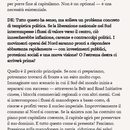
per porre fine al capitalismo. Non è un optional — è una
necessità esistenziale.
DK: Tutto questo ha senso, ma solleva un problema concreto
di tempistica politica. Se la liberazione nazionale nel Sud
interrompesse i flussi di valore verso il centro, ciò
innescherebbe inflazione, carenze e contraccolpi politici. I
movimenti operai del Nord saranno pronti a rispondere
abbastanza rapidamente — con investimenti pubblici,
protezioni sociali e una nuova visione? O l'estrema destra ci
arriverà prima?
Quello è il pericolo principale. Se non ci prepariamo,
potremmo trovarci di fronte a un esito molto cupo.
Immaginate uno scenario in cui il Sud del mondo inizia a
separarsi con successo — attraverso la Belt and Road Initiative
cinese, i blocchi commerciali regionali o con altri mezzi. Così
si interrompono i flussi di manodopera a basso costo, di
risorse e profitti verso il nucleo imperiale. Improvvisamente il
consumo al Nord si contrae. Se la sinistra non ha costruito un
piano post-capitalista coerente, il capitale agirà per preservare
il suo dominio. E tutto questo come si presenta? Fascismo.
Pressione sulla manodopera in patria, riduzione dei salari