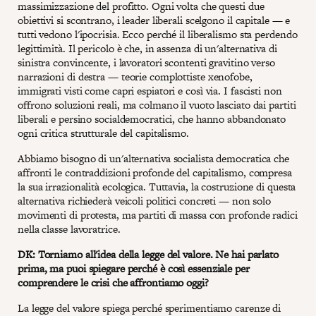
massimizzazione del profitto. Ogni volta che questi due
obiettivi si scontrano, i leader liberali scelgono il capitale — e
tutti vedono l'ipocrisia. Ecco perché il liberalismo sta perdendo
legittimità. Il pericolo è che, in assenza di un'alternativa di
sinistra convincente, i lavoratori scontenti gravitino verso
narrazioni di destra — teorie complottiste xenofobe,
immigrati visti come capri espiatori e così via. I fascisti non
offrono soluzioni reali, ma colmano il vuoto lasciato dai partiti
liberali e persino socialdemocratici, che hanno abbandonato
ogni critica strutturale del capitalismo.
Abbiamo bisogno di un'alternativa socialista democratica che
affronti le contraddizioni profonde del capitalismo, compresa
la sua irrazionalità ecologica. Tuttavia, la costruzione di questa
alternativa richiederà veicoli politici concreti — non solo
movimenti di protesta, ma partiti di massa con profonde radici
nella classe lavoratrice.
DK: Torniamo all'idea della legge del valore. Ne hai parlato
prima, ma puoi spiegare perché è così essenziale per
comprendere le crisi che affrontiamo oggi?
La legge del valore spiega perché sperimentiamo carenze di