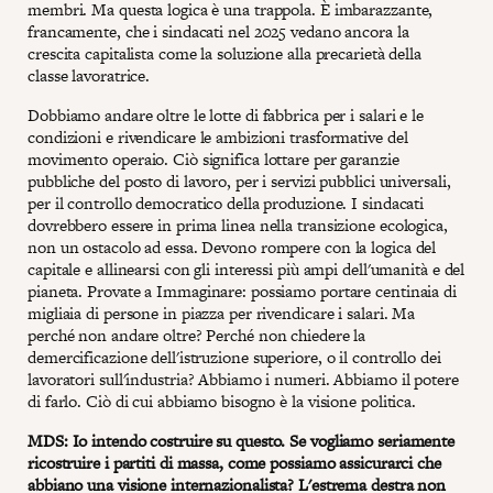
membri. Ma questa logica è una trappola. È imbarazzante,
francamente, che i sindacati nel 2025 vedano ancora la
crescita capitalista come la soluzione alla precarietà della
classe lavoratrice.
Dobbiamo andare oltre le lotte di fabbrica per i salari e le
condizioni e rivendicare le ambizioni trasformative del
movimento operaio. Ciò significa lottare per garanzie
pubbliche del posto di lavoro, per i servizi pubblici universali,
per il controllo democratico della produzione. I sindacati
dovrebbero essere in prima linea nella transizione ecologica,
non un ostacolo ad essa. Devono rompere con la logica del
capitale e allinearsi con gli interessi più ampi dell'umanità e del
pianeta. Provate a Immaginare: possiamo portare centinaia di
migliaia di persone in piazza per rivendicare i salari. Ma
perché non andare oltre? Perché non chiedere la
demercificazione dell'istruzione superiore, o il controllo dei
lavoratori sull'industria? Abbiamo i numeri. Abbiamo il potere
di farlo. Ciò di cui abbiamo bisogno è la visione politica.
MDS: Io intendo costruire su questo. Se vogliamo seriamente
ricostruire i partiti di massa, come possiamo assicurarci che
abbiano una visione internazionalista? L'estrema destra non