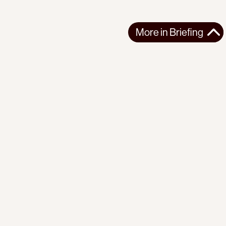
More in
Briefing
More in
Briefing
GLOBAL
BRIEFING
2026-08-07
PI Briefing | No. 23 | The Earth Beneath Us
The fires are here. So are the technologies of transition. What