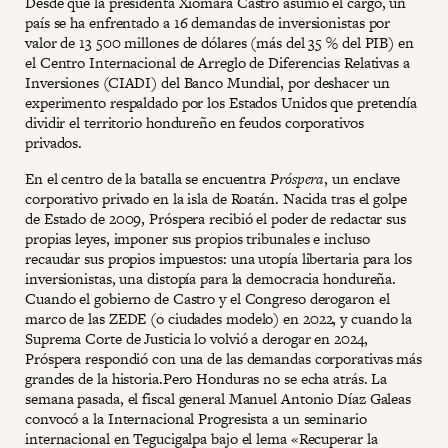
Desde que la presidenta Xiomara Castro asumió el cargo, un
país se ha enfrentado a 16 demandas de inversionistas por
valor de 13 500 millones de dólares (más del 35 % del PIB) en
el Centro Internacional de Arreglo de Diferencias Relativas a
Inversiones (CIADI) del Banco Mundial, por deshacer un
experimento respaldado por los Estados Unidos que pretendía
dividir el territorio hondureño en feudos corporativos
privados.
En el centro de la batalla se encuentra
Próspera
, un enclave
corporativo privado en la isla de Roatán. Nacida tras el golpe
de Estado de 2009, Próspera recibió el poder de redactar sus
propias leyes, imponer sus propios tribunales e incluso
recaudar sus propios impuestos: una utopía libertaria para los
inversionistas, una distopía para la democracia hondureña.
Cuando el gobierno de Castro y el Congreso derogaron el
marco de las ZEDE (o ciudades modelo) en 2022, y cuando la
Suprema Corte de Justicia lo volvió a derogar en 2024,
Próspera respondió con una de las demandas corporativas más
grandes de la historia.Pero Honduras no se echa atrás. La
semana pasada, el fiscal general Manuel Antonio Díaz Galeas
convocó a la Internacional Progresista a un seminario
internacional en Tegucigalpa bajo el lema «Recuperar la