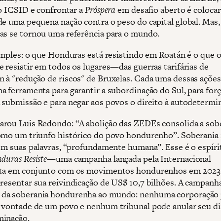
ao ICSID e confrontar a
Próspera
em desafio aberto é colocar
de uma pequena nação contra o peso do capital global. Mas, 
as se tornou uma referência para o mundo.
simples: o que Honduras está resistindo em Roatán é o que o
e resistir em todos os lugares—das guerras tarifárias de
 à "redução de riscos" de Bruxelas. Cada uma dessas ações
a ferramenta para garantir a subordinação do Sul, para forç
 submissão e para negar aos povos o direito à autodetermi
rou Luis Redondo: “A abolição das ZEDEs consolida a sob
omo um triunfo histórico do povo hondurenho”. Soberania
 em suas palavras, “profundamente humana”. Esse é o espíri
duras Resiste
—uma campanha lançada pela Internacional
sta em conjunto com os movimentos hondurenhos em 2023,
resentar sua reivindicação de US$ 10,7 bilhões. A campanha
da soberania hondurenha ao mundo: nenhuma corporação 
 vontade de um povo e nenhum tribunal pode anular seu di
minação.