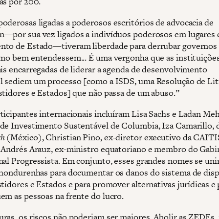
as por 200.
oderosas ligadas a poderosos escritórios de advocacia de
—por sua vez ligados a indivíduos poderosos em lugares
to de Estado—tiveram liberdade para derrubar governos
omo bem entendessem... É uma vergonha que as instituiçõe
ais encarregadas de liderar a agenda de desenvolvimento
l sediem um processo [como a ISDS, uma Resolução de Lit
stidores e Estados] que não passa de um abuso.”
ticipantes internacionais incluíram Lisa Sachs e Ladan Meh
de Investimento Sustentável de Columbia, Iza Camarillo, 
ch
(México), Christian Pino, ex-diretor executivo da CAIT
 Andrés Arauz, ex-ministro equatoriano e membro do Gabi
nal Progressista. Em conjunto, esses grandes nomes se uni
 hondurenhas para documentar os danos do sistema de dis
tidores e Estados e para promover alternativas jurídicas e 
em as pessoas na frente do lucro.
ras, os riscos não poderiam ser maiores. Abolir as ZEDEs,