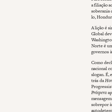
a filiação 
soberania 
lo, Hondur
A lição é 
Global dev
Washington
Norte é um
governos à
Como decla
nacional c
slogan. É,
trás da
Hon
Progressi
Próspera
ap
mensagem 
sobrepor à
autodeter