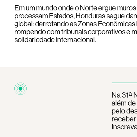
Em um mundo onde o Norte ergue muros
processam Estados, Honduras segue da
global: derrotando as Zonas Econômicas 
rompendo com tribunais corporativos e m
solidariedade internacional.
Na 31ª N
além de 
pelo de
receber
Inscreva