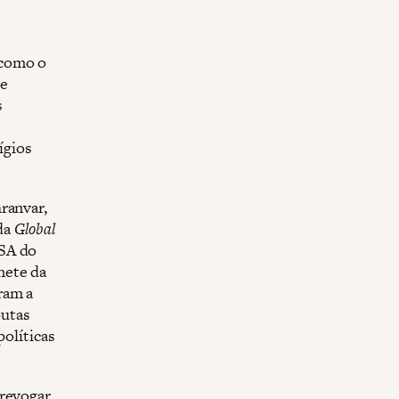
 como o
 e
s
ígios
ranvar,
da
Global
ISA do
nete da
ram a
putas
políticas
 revogar