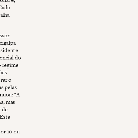
Cada
talha
essor
cigalpa
esidente
encial do
o regime
ões
rar o
as pelas
inuou: "A
ha, mas
r de
 Esta
or 10 ou