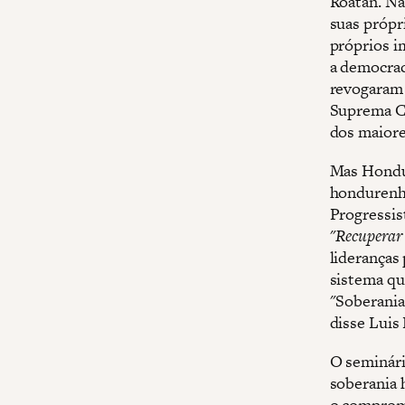
Roatán. Na
suas própri
próprios i
a democrac
revogaram 
Suprema C
dos maiore
Mas Hondur
hondurenho
Progressis
"
Recuperar 
lideranças
sistema qu
"Soberania
disse Luis
O seminári
soberania 
o compromi