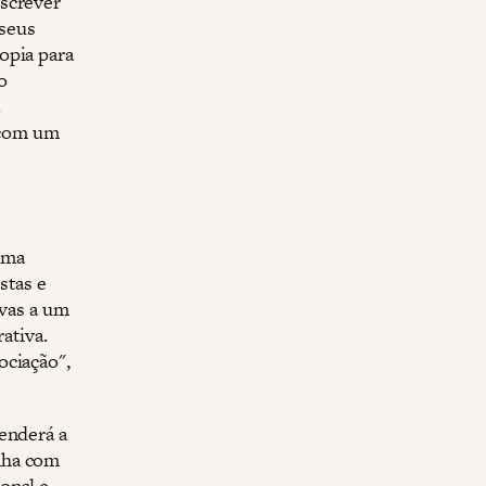
escrever
 seus
opia para
o
a
 com um
ema
stas e
ivas a um
ativa.
ociação",
enderá a
nha com
onal e,