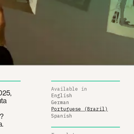
Available in
025,
English
uta
German
Portuguese (Brazil)
l?
Spanish
a.