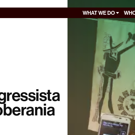
WHAT WE DO
WHO
gressista
soberania