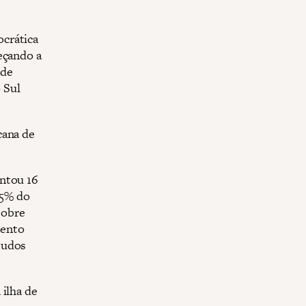
crática
eçando a
 de
 Sul
cana de
entou 16
35% do
sobre
mento
eudos
 ilha de