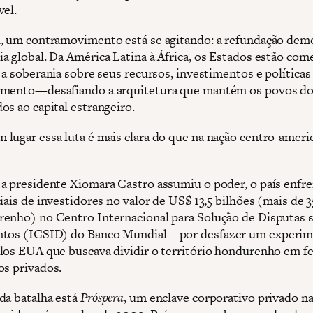
vel.
, um contramovimento está se agitando: a refundação demo
a global. Da América Latina à África, os Estados estão com
 a soberania sobre seus recursos, investimentos e políticas
imento—desafiando a arquitetura que mantém os povos do
os ao capital estrangeiro.
lugar essa luta é mais clara do que na nação centro-ameri
a presidente Xiomara Castro assumiu o poder, o país enfr
iais de investidores no valor de US$ 13,5 bilhões (mais de 
enho) no Centro Internacional para Solução de Disputas 
ntos (ICSID) do Banco Mundial—por desfazer um experi
los EUA que buscava dividir o território hondurenho em f
os privados.
da batalha está
Próspera
, um enclave corporativo privado na