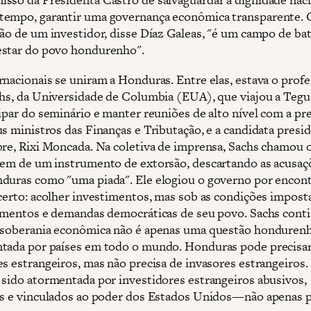
empo, garantir uma governança econômica transparente. 
ção de um investidor, disse Díaz Galeas, "é um campo de ba
star do povo hondurenho".
rnacionais se uniram a Honduras. Entre elas, estava o prof
chs, da Universidade de Columbia (EUA), que viajou a Tegu
cipar do seminário e manter reuniões de alto nível com a pr
s ministros das Finanças e Tributação, e a candidata presid
bre, Rixi Moncada. Na coletiva de imprensa, Sachs chamou 
gem de um instrumento de extorsão, descartando as acusaç
duras como "uma piada". Ele elogiou o governo por encont
 certo: acolher investimentos, mas sob as condições impost
lamentos e demandas democráticas de seu povo. Sachs cont
 soberania econômica não é apenas uma questão honduren
tada por países em todo o mundo. Honduras pode precisa
es estrangeiros, mas não precisa de invasores estrangeiros.
 sido atormentada por investidores estrangeiros abusivos,
os e vinculados ao poder dos Estados Unidos—não apenas p