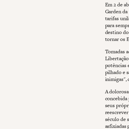
Em 2 de ab
Garden da 
tarifas un
para sempr
destino do
tornar os 
Tomadas ao
Libertação
potências 
pilhado e 
inimigas",
A dolorosa
concebida 
seus própr
reescrever
século de 
asfixiadas 