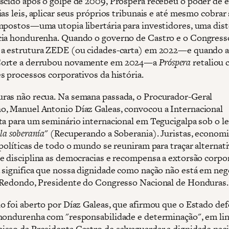
scido após o golpe de 2009, Próspera recebeu o poder de 
as leis, aplicar seus próprios tribunais e até mesmo cobrar
mpostos—uma utopia libertária para investidores, uma dist
ia hondurenha. Quando o governo de Castro e o Congress
a estrutura ZEDE (ou cidades-carta) em 2022—e quando 
orte a derrubou novamente em 2024—a
Próspera
retaliou
s processos corporativos da história.
as não recua. Na semana passada, o Procurador-Geral
, Manuel Antonio Díaz Galeas, convocou a Internacional
ta para um seminário internacional em Tegucigalpa sob o l
la soberanía
" (Recuperando a Soberania). Juristas, economi
 políticas de todo o mundo se reuniram para traçar alternat
e disciplina as democracias e recompensa a extorsão corpor
 significa que nossa dignidade como nação não está em neg
 Redondo, Presidente do Congresso Nacional de Honduras.
o foi aberto por Díaz Galeas, que afirmou que o Estado def
hondurenha com "responsabilidade e determinação", em li
sso da Presidenta Castro de salvaguardar a dignidade naci