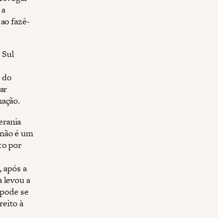
 a
ao fazê-
 Sul
 do
ar
nação.
erania
 não é um
to por
 após a
 levou a
pode se
reito à