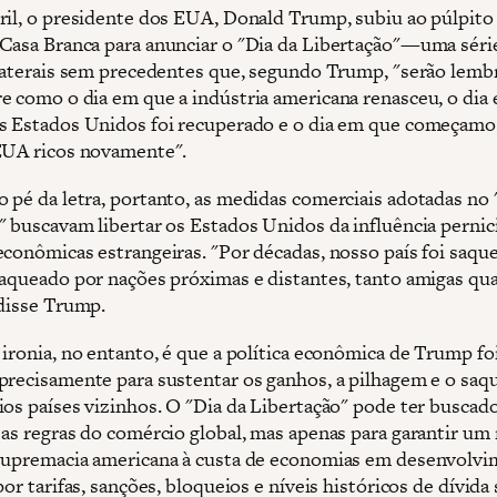
ril, o presidente dos EUA, Donald Trump, subiu ao púlpito
Casa Branca para anunciar o "Dia da Libertação"—uma séri
ilaterais sem precedentes que, segundo Trump, "serão lemb
e como o dia em que a indústria americana renasceu, o dia
s Estados Unidos foi recuperado e o dia em que começamo
EUA ricos novamente".
 pé da letra, portanto, as medidas comerciais adotadas no 
" buscavam libertar os Estados Unidos da influência pernic
econômicas estrangeiras. "Por décadas, nosso país foi saqu
saqueado por nações próximas e distantes, tanto amigas qu
 disse Trump.
 ironia, no entanto, é que a política econômica de Trump fo
precisamente para sustentar os ganhos, a pilhagem e o saq
ios países vizinhos. O "Dia da Libertação" pode ter buscad
 as regras do comércio global, mas apenas para garantir um
supremacia americana à custa de economias em desenvolv
por tarifas, sanções, bloqueios e níveis históricos de dívida