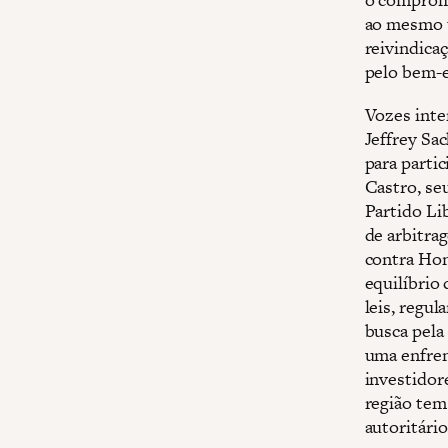
ao mesmo t
reivindica
pelo bem-e
Vozes inte
Jeffrey Sa
para parti
Castro, seu
Partido Li
de arbitra
contra Hon
equilíbrio
leis, regu
busca pela
uma enfren
investidor
região tem
autoritári