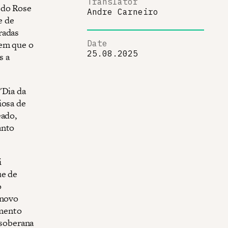
Translator
 do Rose
Andre Carneiro
e de
radas
 em que o
Date
25.08.2025
s a
"Dia da
iosa de
eado,
anto
i
ue de
o
 novo
imento
 soberana