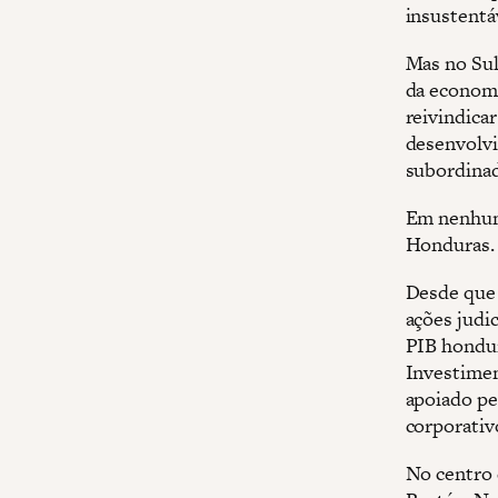
insustentá
Mas no Sul
da economi
reivindicar
desenvolv
subordinad
Em nenhum 
Honduras.
Desde que 
ações judic
PIB hondur
Investime
apoiado pe
corporativ
No centro 