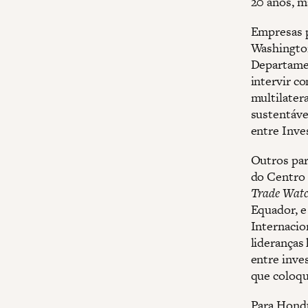
20 anos, m
Empresas p
Washington
Departamen
intervir c
multilater
sustentáve
entre Inve
Outros par
do Centro 
Trade Wat
Equador, e
Internacio
lideranças
entre inves
que coloqu
Para Hondu