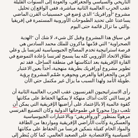
التاريخي والسياسي والجغرافي، والعودة إلى السنوات القليلة
عقب الحرب العالمية الثانية مباشرة، ففي الواقع إن تحليل
مشروع "أورافريك" الذي وُضع في خمسينيات القرن الماضي
يساعدنا على تحديد الطموحات الأوروبية المستمرة في إفريقيا
والتي ما تزال قائمة حتى اليوم.
في سياق هذا المشروع وقبل كل شيء، لا شك أن "الهدية
الصحراوية" التي قدّمها ماكرون للملك محمد السادس هي
فرصة استراتيجية تخدم المصالح الجيوسياسية لفرنسا بل وعلي
نطاق الاتحاد الأوروبي كله بما يسمح لفرنسا بإعادة التموضع في
القارة الإفريقية بعد انتكاستها في منطقة الساحل، فقد تم
تطوير مشروع أورافريك بطريقة منهجية، آخذاً بعين الاعتبار
الزمن والجغرافيا والفرص وبجوهره صُمّم المشروع برؤية
طويلة الأمد ولهذا السبب ما يزال غير مكتمل حتي الأن.
رأى الاستراتيجيون الفرنسيون عقب الحرب العالمية الثانية أن
فرنسا التي كانت آنذاك منهكة لا يمكنها الحفاظ على مكانتها
كقوة عالمية إلا بالإعتماد على أراضيها الإفريقية التي يمكن
أن
تلعب دورًا محوريًا في طموحاتها الدولية
وكان التصنيع الفرنسي
مرهونًا بمنظور "أوروأفريقي" وبالاعتبارات الجيوسياسية
والعسكرية وكانت الأراضي الإفريقية ومواردها من الطاقة
والمواد الخام كفيلة بتمكين فرنسا من الحفاظ على مكانتها
السياسية والاقتصادية على الصعيد العالمي، كما كان يُنظر إلى