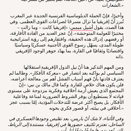
الشعارات.»
وأخيرًا، فإنّ الحملة الدبلوماسية الفرنسية الجديدة عبر المغرب
تُبرز أنّ إفريقيا ما تزال مسرحًا لصراعات القوى العظمى. وفي
هذا الصدد، يقول
أشيل مبمبي
: «إفريقيا كانت – وما زالت –
مختبرًا للعولمة المتوحشة». إنّ عجز العديد من القادة الأفارقة،
أو رفضهم، إدراك هذه الحقيقة، وافتقارهم إلى رؤية استراتيجية
طويلة المدى، يسهّل رسوخ القوى الأجنبية عسكريًا وسياسيًا
واقتصاديًا وثقافيًا في القارة، بما يهدّد جوهر الوجود الإفريقي
ذاته.
ومن المهم التذكير هنا أنّ نيل الدول الإفريقية استقلالها
السياسي لم يواكبه بعد انتصار في «معركة الأفكار». وطالما لم
يعترف قادتها بأنّ فهم أسباب الفشل أهم من معالجة أعراضه،
فلن يكون هناك خلاص للقارة. وكما قال مالك بن نبي: «إنّ
المجتمع الذي يعيش أزمة أخلاقية وفكرية مزدوجة على مستوى
قيادته لا يستطيع أن يوفر الشروط الضرورية لمناعة وفاعلية
الأفكار. بل يصبح أكثر عرضة للتدخلات المؤذية، إمّا بسبب عجز
أخلاقي في بيئته، أو قصور فكري يخونه.»
وفي الأثناء، لا شك أنّ باريس، بعد تقليص وجودها العسكري في
الساحل، تعتزم تكثيف حضورها في إفريقيا، مستندة إلى الرباط،
التي تُعد بدورها حليفًا وثيقًا لتل أبيب.