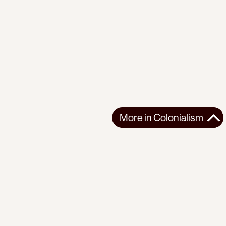
More in
Colonialism
More in
Colonialism