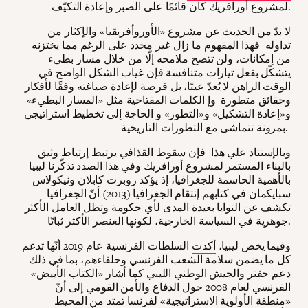
لمشروع أورافريك كان قائمًا على الصبر وإعادة التكيّف.
لا بدّ من الحديث عن مشروع «الأوروأفريقيا» والإكثار من
تداوله فهذا المفهوم ما زال غير محدد على الرغم مما يختزنه
من إمكانات، ولن تتضح ملامحه إلّا من خلال مسار بطيء
يتشكّل بفعل تيارات متنافسة فإن غياب الشكل الواضح في
الوقت الراهن لا يُعدّ عيبًا، بل فرصة لإعادة صياغته وفقًا لأفكار
وحقائق متطورة وإ الكلمات المفتاحية مثل «المسار البطيء»
و«إعادة التشكيل» و«التطور» و الحاجة إلى تخطيط استراتيجي
بمرونة تتماشى مع التطورات التاريخية.
وبالإستناد علي هذا فإن سقوط القذافي يرتبط إرتياط وثيق
بالبناء المستمر لمشروع أورافريك وفي هذا الصدد تذكّرنا ليبيا
بالأهمية الحاسمة للجغرافيا، إذ يؤكد روبرت كابلان ونيكولاس
سبايكمان في كتابهم إنتقام الجغرافيا (2013) أنّ الجغرافيا
تكشف عن النوايا بعيدة المدى لأي حكومة وتظل العامل الأكثر
جوهرية في السياسة الخارجية، لكونها العنصر الأكثر ثباتًا.
وفيما يخص ليبيا،
أكدت
السلطات الفرنسية عام 2019 أنّها تدعم
كل ما يضمن سلامة الشعب الفرنسي وحلفاءهم، بما في ذلك
دعم حفتر والجيش الوطني الليبي كما أشار
«الكتاب الأبيض
»
الفرنسي لعام 2008 حول الدفاع والأمن القومي إلى أنّ
«منطقة الأولوية الاستراتيجية» لفرنسا تمتد من المحيط