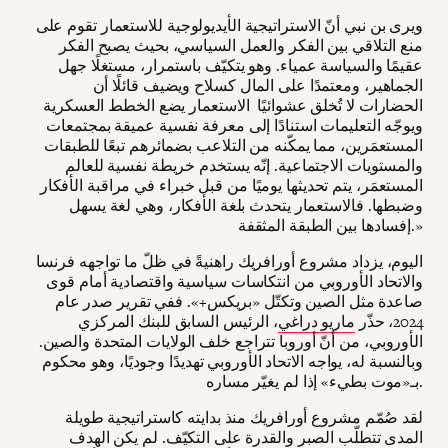
ويرى بن نبي أنّ الاستراتيجية الأيديولوجية للاستعمار تقوم على
منع التلاقي بين الفكر والعمل السياسي، بحيث يصبح الفكر
عقيمًا والسياسة عمياء. وهو يتكيّف باستمرار، مستغلًا جهل
الجماهير، ومعتمدًا على المال كسلاح ويضيف قائلًا أن
الحضارات لا تُخلق عشوائيًا الاستعمار يضع الخطط العسكرية
ويوجّه التعليمات استنادًا إلى معرفة نفسية عميقة بمجتمعات
المستعمَرين، مما يمكّنه من التلاعب بضمائرهم تبعًا للطبقات
والمستويات الاجتماعية. إنّه يستخدم خريطة نفسية للعالم
المستعمَر، يتم تحديثها يوميًا من قبل خبراء في مراقبة الأفكار
وضبطها. فالاستعمار يتحدث بلغة الأفكار، وهي لغة يسهل
إفسادها بين الطبقة المثقفة.»
اليوم، يزداد مشروع أورافريك راهنيةً في ظلّ ما تواجهه فرنسا
والاتحاد الأوروبي من انتكاسات سياسية واقتصادية أمام قوى
صاعدة مثل الصين وتكتّل «بريكس+». ففي تقرير صدر عام
2024، حذّر
ماريو دراغي
، الرئيس السابق للبنك المركزي
الأوروبي، من أنّ أوروبا تتراجع خلف الولايات المتحدة والصين.
وبالنسبة له، يواجه الاتحاد الأوروبي تهديدًا وجوديًا، وهو محكوم
بـ«موت بطيء» إذا لم يغيّر مساره.
لقد صُمّم مشروع أورافريك منذ بدايته كاستراتيجية طويلة
المدى تتطلّب الصبر والقدرة على التكيّف. لم يكن الهدف