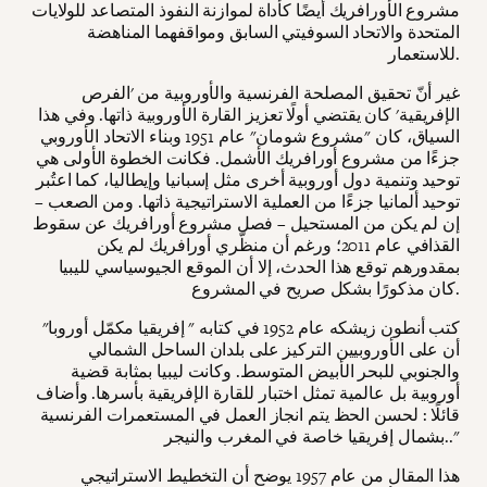
مشروع الأورافريك أيضًا كأداة لموازنة النفوذ المتصاعد للولايات
المتحدة والاتحاد السوفيتي السابق ومواقفهما المناهضة
للاستعمار.
غير أنّ تحقيق المصلحة الفرنسية والأوروبية من 'الفرص
الإفريقية' كان يقتضي أولًا تعزيز القارة الأوروبية ذاتها. وفي هذا
السياق، كان "مشروع شومان" عام 1951 وبناء الاتحاد الأوروبي
جزءًا من مشروع أورافريك الأشمل. فكانت الخطوة الأولى هي
توحيد وتنمية دول أوروبية أخرى مثل إسبانيا وإيطاليا، كما اعتُبر
توحيد ألمانيا جزءًا من العملية الاستراتيجية ذاتها. ومن الصعب –
إن لم يكن من المستحيل – فصل مشروع أورافريك عن سقوط
القذافي عام 2011؛ ورغم أن منظّري أورافريك لم يكن
بمقدورهم توقع هذا الحدث، إلا أن الموقع الجيوسياسي لليبيا
كان مذكورًا بشكل صريح في المشروع.
كتب أنطون زيشكه عام 1952 في كتابه " إفريقيا مكمّل أوروبا"
أن على الأوروبيين التركيز على بلدان الساحل الشمالي
والجنوبي للبحر الأبيض المتوسط. وكانت ليبيا بمثابة قضية
أوروبية بل عالمية تمثل اختبار للقارة الإفريقية بأسرها. وأضاف
قائلًا : لحسن الحظ يتم انجاز العمل في المستعمرات الفرنسية
بشمال إفريقيا خاصة في المغرب والنيجر.."
هذا المقال من عام 1957
يوضح أن التخطيط الاستراتيجي