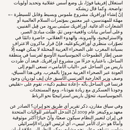
استغلال إفريقيا فورًا، بل وضع أسس عقلانية وتحديد أولويات
واضحة. وكما قال زيشكه:
«إنّ إنشاء أورافريك مشروع ملموس وبسيط وقابل للسيطرة –
مهمّة للمهندسين، غير معنيين بمؤتمرات السلام العالمية أو
الشعارات الدعائية. أورافريك سيُبنى ببرود من قِبل الفنيين،
وعلى أساس بيانات واقعية»ومن ثمّ، ظلّت مبادئ الصبر،
والاستراتيجية، والمرونة، والهدوء العقلاني، حاضرة دائمًا في
تصوّرات منظّري أورافريكوعليه، فإنّ قرار ماكرون الاعتراف
بسيادة المغرب على الصحراء الغربية المحتلة لا يمكن فهمه إلّا
ضمن إطار الطموحات الجيوسياسية الأوسع لفرنسا في منطقة
الساحل، باعتباره جزءًا من مشروع أورافريك. فبعد أن طُردت
باريس من الساحل عبر «الباب الأمامي»، تسعى اليوم إلى
العودة عبر الصحراء الغربية مرورًا بالمغرب. وفي هذا السياق،
وصف
وزير الخارجية الفرنسي الأسبق جان إيف لودريان
وجود
فرنسا في الساحل بأنّه «إعادة تنظيم ذكية»، تقوم على «تقليص
وجودنا العسكري مع زيادة نفوذنا». ومع المستجدات
الجيوسياسية، تتحوّل باريس استراتيجيًا نحو الرباط.
وفي سياق مقارن، ذكر تقرير
أي طريق نحو إيران
؟ الصادر عن
معهد بروكينغز عام 2009 أنّ التدخل المباشر للولايات المتحدة
في إيران لتغيير النظام سيكون صعبًا، وأنّ خيارًا أكثر موثوقية
وأمانًا هو «ترك الأمر لبيبي»، أي لرئيس الوزراء الإسرائيلي
بنيامين نتنياهو. وعلى نحو مشابه، يمكن النظر إلى علاقة إيران ـ