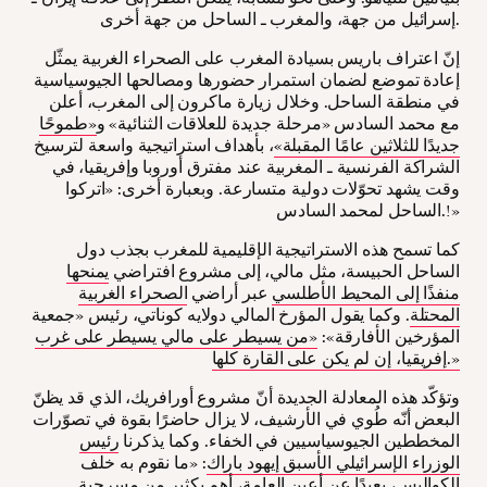
إسرائيل من جهة، والمغرب ـ الساحل من جهة أخرى.
إنّ اعتراف باريس بسيادة المغرب على الصحراء الغربية يمثّل
إعادة تموضع لضمان استمرار حضورها ومصالحها الجيوسياسية
في منطقة الساحل. وخلال زيارة ماكرون إلى المغرب، أعلن
مع محمد السادس «مرحلة جديدة للعلاقات الثنائية» و
«طموحًا
جديدًا للثلاثين عامًا المقبلة»
، بأهداف استراتيجية واسعة لترسيخ
الشراكة الفرنسية ـ المغربية عند مفترق أوروبا وإفريقيا، في
وقت يشهد تحوّلات دولية متسارعة. وبعبارة أخرى: «اتركوا
الساحل لمحمد السادس.!»
كما تسمح هذه الاستراتيجية الإقليمية للمغرب بجذب دول
الساحل الحبيسة، مثل مالي، إلى مشروع افتراضي
يمنحها
منفذًا إلى المحيط الأطلسي
عبر أراضي
الصحراء الغربية
المحتلة
. وكما يقول المؤرخ المالي دولايه كوناتي، رئيس «جمعية
المؤرخين الأفارقة»:
«من يسيطر على مالي يسيطر على غرب
إفريقيا، إن لم يكن على القارة كلها.»
وتؤكّد هذه المعادلة الجديدة أنّ مشروع أورافريك، الذي قد يظنّ
البعض أنّه طُوي في الأرشيف، لا يزال حاضرًا بقوة في تصوّرات
المخططين الجيوسياسيين في الخفاء. وكما يذكرنا
رئيس
الوزراء الإسرائيلي الأسبق إيهود باراك
: «ما نقوم به خلف
الكواليس، بعيدًا عن أعين العامة، أهم بكثير من مسرحية