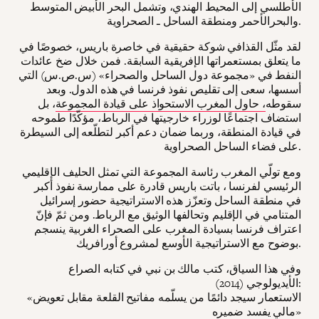
الأطلسي إلى المحيط الهندي، وتشمل البحر الأبيض المتوسط
والبحرالأحمر ومنطقة الساحل ـ الصحراوية.
لقد مثّل القذافي شوكة حقيقية في خاصرة باريس، خصوصًا في
ما يتعلق بمستعمراتها الإفريقية السابقة. فمن خلال ضخ عائدات
النفط في «مجموعة دول الساحل والصحراء» (س.ص.س) التي
أسسها، سعى إلى تقليص نفوذ فرنسا في هذه الدول. وبعد
سقوطه
، حاول المغرب الاستحواذ على قيادة المجموعة
، بل
استضاف اجتماعًا لوزراء خارجيتها في الرباط، مؤكّدًا طموحه
في قيادة المنطقة، وربما ضمان دعم أكبر لتطلّعه إلى السيطرة
على فضاء الساحل الصحراوية.
ومع تولّي المغرب رئاسة المجموعة التي تمثل الحليف الإقليمي
الرئيسي لفرنسا ، باتت باريس قادرة على ممارسة نفوذ أكبر
في منطقة الساحل وتعزّز هذه الاستراتيجية حضور إسرائيل
المتنامي في الإقليم وتحالفها الوثيق مع الرباط. ومن ثمّ فإنّ
اعتراف فرنسا بسيادة المغرب على الصحراء الغربية ينسجم
بوضوح مع الاستراتيجية الأوسع لمشروع أورافريك.
وفي هذا السياق، كتب مالك بن نبي في كتابه الصراع
الأيديولوجي (2014):
«الاستعمار سيجد دائمًا من يسلّمه مفاتيح القلعة مقابل تعويض
مالي يفسد ضميره»