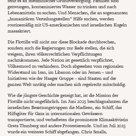
fehlt es an medizinischer Grundversorgung. Familien sind
gezwungen, kontaminiertes Wasser zu trinken und nach
Lebensmitteln zu suchen. Und Menschen, die an sogenannten
„humanitären Verteilungsstellen“ Hilfe suchen, werden
routinemäßig mit US-amerikanischen und israelischen Kugeln
massakriert.
Die Flottille will nicht nur diese Blockade durchbrechen,
sondern auch die Regierungen zur Rede stellen, die sich
weigern, ihren völkerrechtlichen Verpflichtungen
nachzukommen. Jede Nation ist gesetzlich verpflichtet,
Völkermord zu verhindern. Doch abgesehen vom regionalen
Widerstand im Iran, im Libanon oder im Jemen – und
Initiativen wie der Haager Gruppe – sind Staaten auf der
ganzen Welt untätig oder machen sich regelrecht mitschuldig.
Wie die jüngste Geschichte gezeigt hat, ist die Mission der
Flottille nicht ungefährlich. Im Juni 2025 beschlagnahmten die
israelischen Besatzungstruppen die Madleen, ein Schiff, das
Hilfsgüter für Gaza in internationalen Gewässern
transportierte, und verhafteten die prominente Klimaaktivistin
Greta Thunberg und andere Protestierende. Und im Juli 2025
wurde ein weiteres Schiff abgefangen. Chris Smalls,