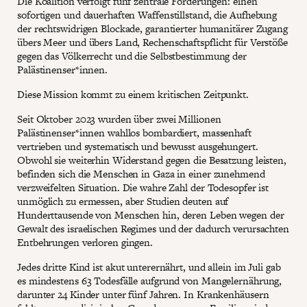
Die Koalition verfolgt fünf zentrale Forderungen: einen
sofortigen und dauerhaften Waffenstillstand, die Aufhebung
der rechtswidrigen Blockade, garantierter humanitärer Zugang
übers Meer und übers Land, Rechenschaftspflicht für Verstöße
gegen das Völkerrecht und die Selbstbestimmung der
Palästinenser*innen.
Diese Mission kommt zu einem kritischen Zeitpunkt.
Seit Oktober 2023 wurden über zwei Millionen
Palästinenser*innen wahllos bombardiert, massenhaft
vertrieben und systematisch und bewusst ausgehungert.
Obwohl sie weiterhin Widerstand gegen die Besatzung leisten,
befinden sich die Menschen in Gaza in einer zunehmend
verzweifelten Situation. Die wahre Zahl der Todesopfer ist
unmöglich zu ermessen, aber Studien deuten auf
Hunderttausende von Menschen hin, deren Leben wegen der
Gewalt des israelischen Regimes und der dadurch verursachten
Entbehrungen verloren gingen.
Jedes dritte Kind ist akut unterernährt, und allein im Juli gab
es mindestens 63 Todesfälle aufgrund von Mangelernährung,
darunter 24 Kinder unter fünf Jahren. In Krankenhäusern