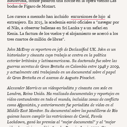
Bielorrusia
, donde pasaron una noche en la ópera viendo Las
bodas de Fígaro de Mozart.
Los cursos a menudo han incluido
excursiones de lujo
al
extranjero. En 2015, la academia envió oficiales a "navegar por
el Nilo, a observar ballenas en Sri Lanka y a un safari en
Kenia. La factura de los vuelos y el alojamiento se acercó a los
tres cuartos de millón de libras".
John McEvoy es reportero en jefe de Declassified UK. John es un
historiador y cineasta cuyo trabajo se centra en la política
exterior británica y latinoamericana. Su doctorado fue sobre las
guerras secretas de Gran Bretaña en Colombia entre 1948 y 2009,
y actualmente está trabajando en un documental sobre el papel
de Gran Bretaña en el ascenso de Augusto Pinochet.
Alexander Morris es un videoperiodista y cineasta con sede en
Londres, Reino Unido. Ha realizado documentales y reportajes en
video contundentes en todo el mundo, incluidas zonas de conflicto
como Afganistán, y anteriormente fue periodista de video en el
Middle East Monitor. Su documental sobre los pandilleros de Río
quienes hacen cumplir las restricciones de Covid, Favela
Lockdown, ganó los premios al "mejor documental" y al "mejor