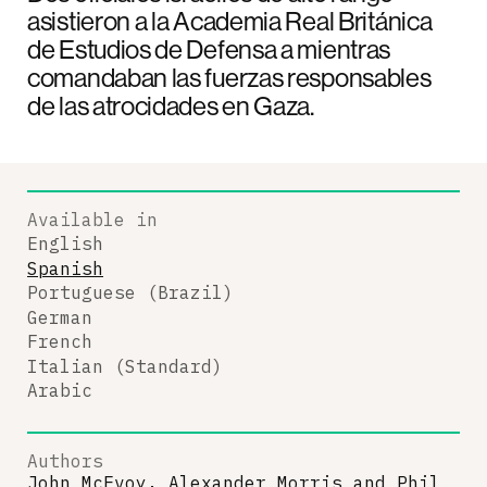
asistieron a la Academia Real Británica
de Estudios de Defensa a mientras
comandaban las fuerzas responsables
de las atrocidades en Gaza.
Available in
English
Spanish
Portuguese (Brazil)
German
French
Italian (Standard)
Arabic
Authors
John McEvoy, Alexander Morris
and
Phil