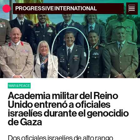
PROGRESSIVE
INTERNATIONAL
WAR & PEACE
Academia militar del Reino
Unido entrenó a oficiales
israelíes durante el genocidio
de Gaza
Dos oficiales israelíes de alto rango