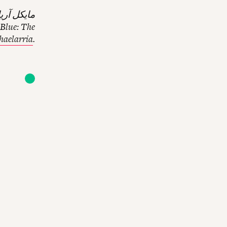
مايكل آري
aelarria
.