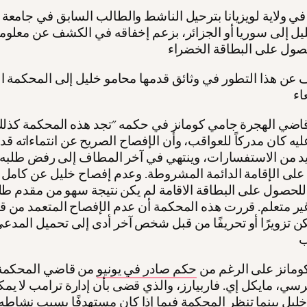
في ولاية لويزيانا بترحيل الناشط والطالب السابق في جامعة ك
ل إلى سوريا أو الجزائر، بزعم إخفاقه في الكشف عن معلو
عن هذا التطور في وثائق قدمها محامو خليل إلى المحكمة الف
قاضي الهجرة جامي كومانز في حكمه "تجد هذه المحكمة كذلك
ليه كان مدركاً للعواقب، وأن الإفصاح الصريح عن انتماءاته قد
د من الاستفسارات، وينتهي في آخر المطاف إلى رفض طلبه 
لى الإقامة الدائمة المشروطة. وعدم إفصاح خليل عن كامل 
لحصول على البطاقة الاقامة لم يكن نتيجة سهو من مقدم ط
ير متعلم. قررت هذه المحكمة أن عدم الإفصاح المتعمد من ق
كن تزويرًا أو تحريفًا من قبل شخص آخر أدى إلى تحميل المدعى
كومانز على الرغم من
حكم صادر في يونيو
من قاضي المحكمة 
سي، مايكل إي. فاربيارز، والذي قضى بأن إدارة ترامب لا يمكن
خليل بينما تنظر المحكمة فيما إذا كان مستهدفًا بسبب نشاطه