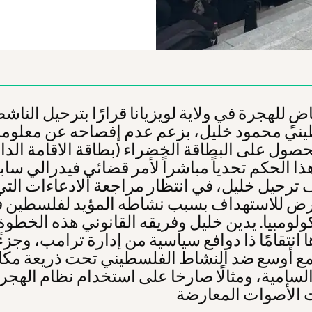
ٍ للهجرة في ولاية لويزيانا قرارًا بترحيل الناش
ني محمود خليل، بزعم عدم إفصاحه عن معلوم
حصول على البطاقة الخضراء (بطاقة الاقامة الدائ
ذا الحكم تحدياً مباشراً لأمر قضائي فيدرالي سا
 ترحيل خليل، في انتظار مراجعة الادعاءات التي
عرض للاستهداف بسبب نشاطه المؤيد لفلسطين 
ولومبيا. يدين خليل وفريقه القانوني هذه الخطوة
ا انتقامًا ذا دوافع سياسية من إدارة ترامب، وجزء
ع أوسع ضد النشاط الفلسطيني تحت ذريعة مكا
السامية، ومثالًا صارخا على استخدام نظام الهجر