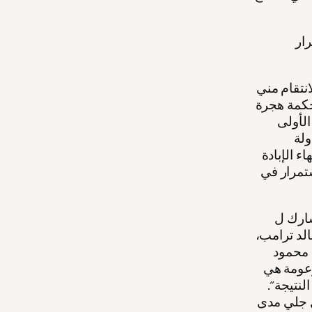
رار
انتقام مني
حكمة هجرة
الأولى
ولة
 الإبادة
ستمرار في
يل القانوني:
لد ترامب،
 محمود
زعومة هي
نتيجة".
ل جلي مدى