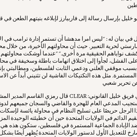
 خليل بإرسال رسالة إلى فاربيارز لإبلاغه بنيتهم الطعن في ق
 في بيان له : "ليس امرا مدهشا أن تستمر إدارة ترامب في ال
ستي لحرية التعبير. حيث أن محاولتهم الأخيرة، من خلال م
كشف نواياهم الحقيقية مرة أخرى." "عندما أوشكت محاولتهم 
لى الفشل، لجأوا إلى اختلاق اتهامات باطلة وسخيفة في محا
سبب موقفي العلني ودعمي الثابت لفلسطين، ومطالبتي بإنهاء
المستمرة. مثل هذه التكتيكات الفاشية لن تثنيني أبداً عن الا
قال رمزي القاسم المدير المشارك ل CLEAR وعضو في فريق خل
تجيب المدعي العام للهجرة والقاضي والسجان جميعهم لدونا
 الرجل حريصًا على تسليح النظام في محاولة يائسة لإسكات
قيم الدائم في الولايات المتحدة حين أن خطيئته الوحيدة الم
د الإبادة الجماعية المستمرة في فلسطين، ستكون هذه هي ال
ارخ للتعديل الأول لدستور الولايات المتحدة يُظهر أيضًا بشك