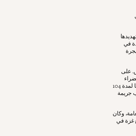
هديدها
دة في
هجرة
ليين في مدينة نيويورك في 8 مارس. على
ضراء
وتأشيرة الطالب الخاصة به. وتم احتجازه في مركز احتجاز بولاية لويزيانا لمدة 104
اب جريمة
امة، وكان
 غزة في