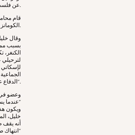
عن فلسطين.
قام محامو
الكومانز.
وقال خليل
بسبب ممار
الكنغر، ت
لترحيلي ع
لإسكاتي ب
الجماعية 
الدفاع عن تحرير شعبي".
"عندما يس
ويكون هذا
خليل، الم
أنه يقف ض
"انتهاك ص