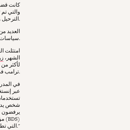
كانت قضي
والتي تم 
الترحيل والتحقيقات الفيدرالية وحجب التمويل عن عدة جامعات.
العديد من
سياسات كشف عنها مركزالأبحاث المحافظ "مؤسسة هيريتج" عام 2024.
امتثلت ال
الشهر،
زو
ترامب في معاداة السامية.
عبر إنستغ
تستخدمان
شخص يدين 
يرفضون ال
مؤس
التي تطالب بها مجتمعاتها."