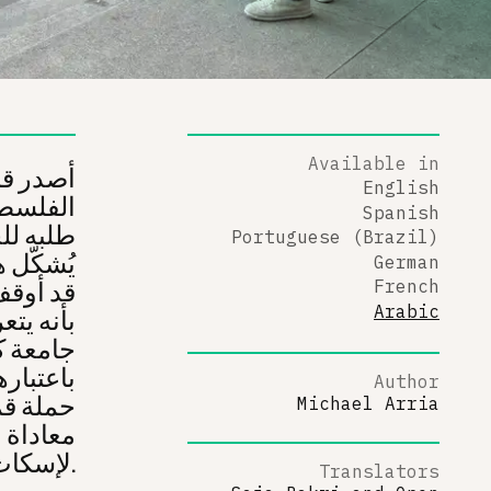
Available in
أصدر قاض
English
الفلسطي
Spanish
طلبه لل
Portuguese (Brazil)
يُشكّل ه
German
قد أوقف
French
Arabic
بأنه يت
جامعة ك
باعتباره
Author
حملة قم
Michael Arria
معاداة 
لإسكات الأصوات المعارضة.
Translators