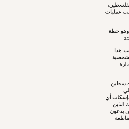
لفلسطين،
امب عمليات
وهو خطة
ب. هذا
الشخصية
ادارة
ي المدرسة
لي
لإسكات أي
 الذين
من يدعون
 (BDS)