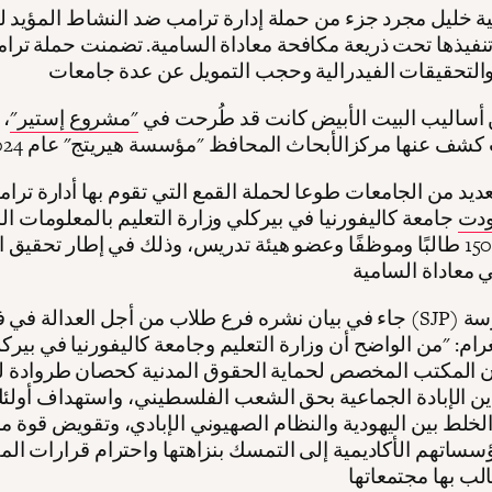
ة خليل مجرد جزء من حملة إدارة ترامب ضد النشاط المؤيد 
تنفيذها تحت ذريعة مكافحة معاداة السامية. تضمنت حملة تر
 أساليب البيت الأبيض كانت قد طُرحت في
"مشروع إستير"
، 
عديد من الجامعات طوعا لحملة القمع التي تقوم بها أدارة ترام
دت
جامعة كاليفورنيا في بيركلي وزارة التعليم بالمعلومات 
لأكثر من 150 طالبًا وموظفًا وعضو هيئة تدريس، وذلك في إطار تحقيق 
جاء في بيان نشره فرع طلاب من أجل العدالة في فلسطين (SJP) ف
رام: "من الواضح أن وزارة التعليم وجامعة كاليفورنيا في بيرك
 المكتب المخصص لحماية الحقوق المدنية كحصان طروادة 
الإبادة الجماعية بحق الشعب الفلسطيني، واستهداف أولئك
خلط بين اليهودية والنظام الصهيوني الإبادي، وتقويض قوة 
ساتهم الأكاديمية إلى التمسك بنزاهتها واحترام قرارات المقاطعة