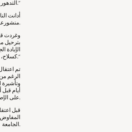
التدهور السريع في مصداقية نظام الهجرة الأمريكي بأكمله."
أدانت الن
منشورعلى وسائل التواصل الاجتماعي.
وغردت قائ
بترحيل محم
الإبادة ا
كسلاح، ولن يترددوا في فعل أي شيء لمحاولة إسكاته."
الرغم من 
أيام قبل أ
على الإطلاق.
قبل اعتقا
المفاوض 
الجامعة.