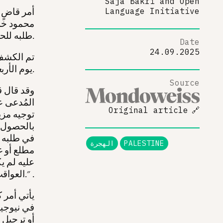
Saja Bakri
and
Open
أمر قاضٍ 
Language Initiative
محمود خلي
طلبه للحصول على البطاقة الخضراء.
Date
24.09.2025
تم الكشف 
يوم الأربعاء.
Source
وقد قال 
المُدعى ع
Original article
🔗
توجيه مزي
بالحصول ع
في طلبه ل
PALESTINE
الهجرة
مطلع أو غ
عليه لم ي
العواقب." .
يأتي أمر 
في نيوجير
أو ترحيل 