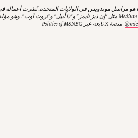
ا هو مراسل موندويس في الولايات المتحدة. نُشرت أعماله ف
مثل "إن ذيز تايمز" و"ذا أبيل" و"تروث آوت". وهو مؤلف كتاب ue: The
@mich
Politics of MSNBC تابعه عبر X منصة