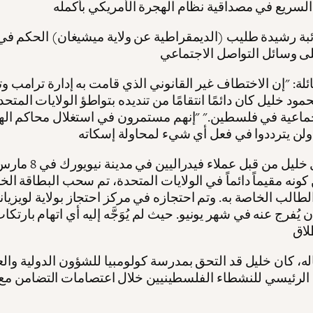
ائبة رشيدة طليب (الديمقراطية عن ولاية ميشيغان) الحكم في
لة: "إن الاختطاف غير القانوني الذي قامت به إدارة ترامب وت
ود خليل كان دائمًا انتقامًا من تنديده بتواطؤ الولايات المتح
لجماعية في فلسطين." "إنهم مستمرون في استغلال محاكم ال
تم اعتقال خليل من قبل عملاء فيدرا
كونه مقيماً دائماً في الولايات المتحدة، تم سحب البطاقة الخ
ن يُفرج عنه في شهر يونيو. حيث لم يُوَجَّه إليه أي اتهام بارتك
له، كان خليل قد التحق بمدرسة كولومبيا للشؤون الدولية والع
الرئيسي للنشطاء الفلسطينيين خلال اعتصامات التضامن مع