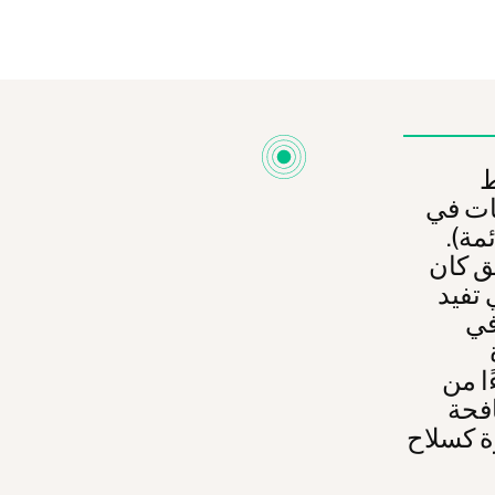
ط
ات في
مة).
بق كان
 تفيد
في
ًا من
فحة
ة كسلاح