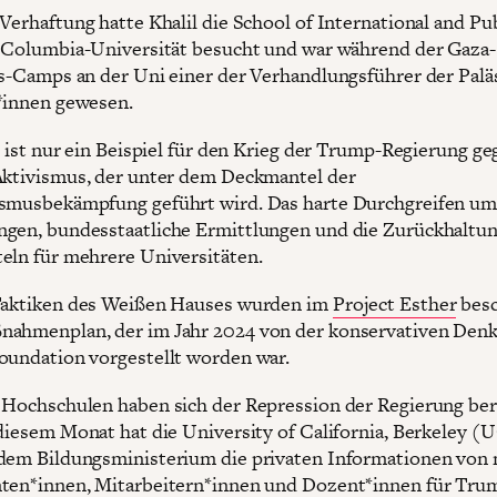
 Verhaftung hatte Khalil die School of International and Pu
r Columbia-Universität besucht und war während der Gaza-
ts-Camps an der Uni einer der Verhandlungsführer der Palä
*innen gewesen.
ll ist nur ein Beispiel für den Krieg der Trump-Regierung g
Aktivismus, der unter dem Deckmantel der
smusbekämpfung geführt wird. Das harte Durchgreifen um
gen, bundesstaatliche Ermittlungen und die Zurückhaltu
eln für mehrere Universitäten.
Taktiken des Weißen Hauses wurden im
Project Esther
besc
ahmenplan, der im Jahr 2024 von der konservativen Denk
oundation vorgestellt worden war.
 Hochschulen haben sich der Repression der Regierung bere
 diesem Monat hat die University of California, Berkeley (
dem Bildungsministerium die privaten Informationen von 
ten*innen, Mitarbeitern*innen und Dozent*innen für Tru