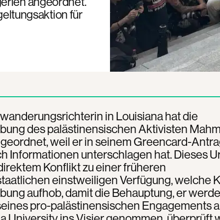
gerien angeordnet.
geltungsaktion für
wanderungsrichterin in Louisiana hat die
bung des palästinensischen Aktivisten Mah
ngeordnet, weil er in seinem Greencard-Antr
h Informationen unterschlagen hat. Dieses Ur
 direktem Konflikt zu einer früheren
aatlichen einstweiligen Verfügung, welche K
bung aufhob, damit die Behauptung, er werd
eines pro-palästinensischen Engagements a
a University ins Visier genommen, überprüft