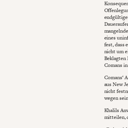
Konsequen
Offenlegun
endgültige
Daueraufen
mangelnde 
eines unin
fest, dass
nicht um e
Beklagten 
Comans in
Comans‘ A
aus New Je
nicht fest
wegen sein
Khalils An
mitteilen,