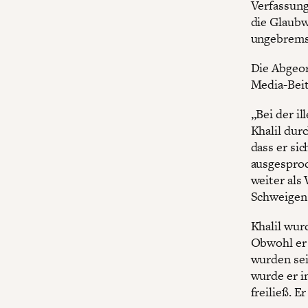
Verfassung
die Glaub
ungebremst
Die Abgeor
Media-Beit
„Bei der i
Khalil dur
dass er si
ausgesproc
weiter als
Schweigen 
Khalil wur
Obwohl er 
wurden sei
wurde er i
freiließ. E