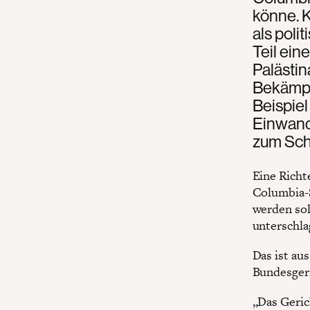
könne. K
als poli
Teil ei
Palästi
Bekämpf
Beispiel
Einwand
zum Sch
Eine Richt
Columbia-
werden sol
unterschla
Das ist au
Bundesgeri
„Das Geric