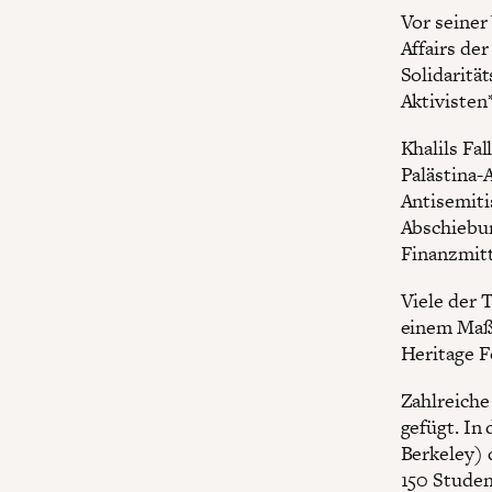
Vor seiner
Affairs de
Solidaritä
Aktivisten
Khalils Fa
Palästina-
Antisemiti
Abschiebun
Finanzmitt
Viele der 
einem Maßn
Heritage F
Zahlreiche
gefügt. In
Berkeley) 
150 Studen