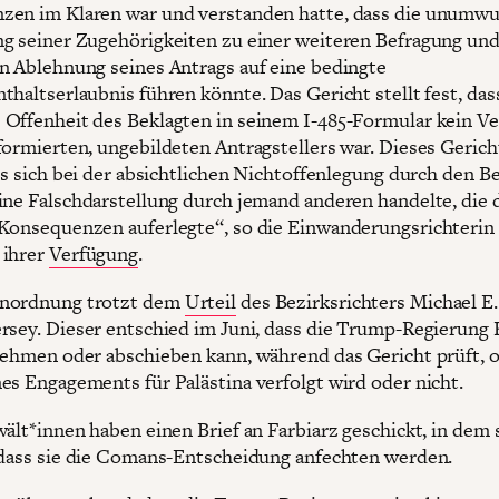
zen im Klaren war und verstanden hatte, dass die unumw
g seiner Zugehörigkeiten zu einer weiteren Befragung und
n Ablehnung seines Antrags auf eine bedingte
thaltserlaubnis führen könnte. Das Gericht stellt fest, das
Offenheit des Beklagten in seinem I-485-Formular kein V
formierten, ungebildeten Antragstellers war. Dieses Gericht
 es sich bei der absichtlichen Nichtoffenlegung durch den B
ine Falschdarstellung durch jemand anderen handelte, die
Konsequenzen auferlegte“, so die Einwanderungsrichterin
 ihrer
Verfügung
.
nordnung trotzt dem
Urteil
des Bezirksrichters Michael E.
rsey. Dieser entschied im Juni, dass die Trump-Regierung 
nehmen oder abschieben kann, während das Gericht prüft, o
es Engagements für Palästina verfolgt wird oder nicht.
wält*innen haben einen Brief an Farbiarz geschickt, in dem 
 dass sie die Comans-Entscheidung anfechten werden.