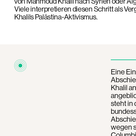
von Mahmoud Khalil nach Syrien oder Al
Viele interpretieren diesen Schritt als Ver
Khalils Palästina-Aktivismus.
Eine Ein
Abschie
Khalil a
angeblic
steht in
bundesst
Abschie
wegen s
Columbi