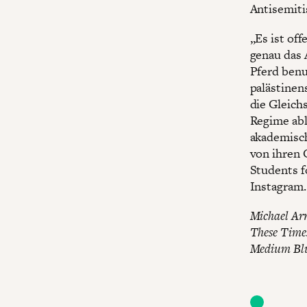
Antisemit
„Es ist of
genau das 
Pferd benu
palästinen
die Gleich
Regime abl
akademisch
von ihren 
Students f
Instagram.
Michael Arr
These Times
Medium Blue