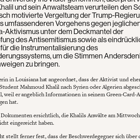
halil und sein Anwaltsteam verurteilen den Sc
tisch motivierte Vergeltung der Trump-Regieru
nes umfassenderen Vorgehens gegen jegliche
na-Aktivismus unter dem Deckmantel der
ung des Antisemitismus sowie als eindrückl
 für die Instrumentalisierung des
erungssystems, um die Stimmen Andersden
weigen zu bringen.
erin in Louisiana hat angeordnet, dass der Aktivist und ehe
Student Mahmoud Khalil nach Syrien oder Algerien abges
l, weil er angeblich Informationen in seinem Green-Card-
gen hat.
s Dokumenten ersichtlich, die Khalils Anwälte am Mittwoc
cht eingereicht haben.
ht stellt ferner fest, dass der Beschwerdegegner sich über 