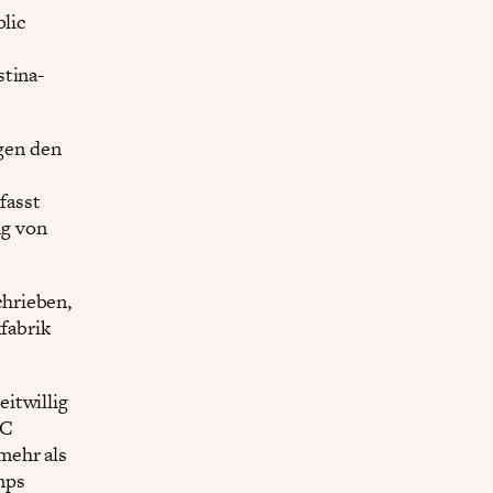
blic
stina-
egen den
fasst
ng von
hrieben,
fabrik
itwillig
UC
mehr als
mps