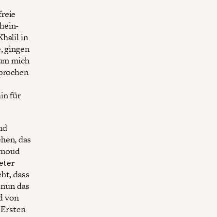
freie
hein-
halil in
, gingen
 um mich
sprochen
in für
nd
ehen, das
hmoud
eter
ht, dass
 nun das
d von
 Ersten