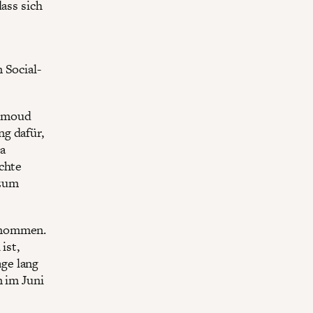
ass sich
 Social-
ahmoud
g dafür,
a
ichte
 zum
enommen.
ist,
ge lang
n im Juni