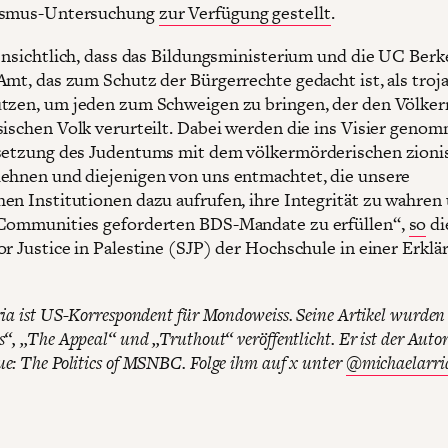
ismus-Untersuchung
zur Verfügung gestellt
.
fensichtlich, dass das Bildungsministerium und die UC Berk
Amt, das zum Schutz der Bürgerrechte gedacht ist, als troj
tzen, um jeden zum Schweigen zu bringen, der den Völke
sischen Volk verurteilt. Dabei werden die ins Visier genom
setzung des Judentums mit dem völkermörderischen zioni
ehnen und diejenigen von uns entmachtet, die unsere
en Institutionen dazu aufrufen, ihre Integrität zu wahren
Communities geforderten BDS-Mandate zu erfüllen“,
so
di
or Justice in Palestine (SJP) der Hochschule in einer Erklä
ia ist US-Korrespondent für Mondoweiss. Seine Artikel wurden
“, „The Appeal“ und „Truthout“ veröffentlicht. Er ist der Auto
: The Politics of MSNBC. Folge ihm auf x unter
@michaelarri