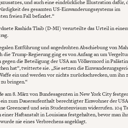
szusatzes, und auch eine eindrückliche Illustration dafür, d
würdigkeit des gesamten US-Einwanderungssystems im
en freien Fall befindet.“
dnete Rashida Tlaib (D-MI) verurteilte das Urteil in einem
rag.
llegalen Entführung und angedrohten Abschiebung von M
ch die Trump-Regierung ging es von Anfang an um Vergeltun
ch gegen die Beteiligung der USA am Völkermord in Palästin
hen hat“, twitterte sie. „Sie setzen die Einwanderungsger
 Waffe ein und werden vor nichts zurückschrecken, um ihn
zu bringen.“
de am 8. März von Bundesagenten in New York City festg
ein zum Daueraufenthalt berechtigter Einwohner der USA 
ne Greencard und sein Studentenvisum widerrufen. 104 Ta
n einer Haftanstalt in Louisiana festgehalten, bevor man ih
r wurde nie eines Verbrechens angeklagt.