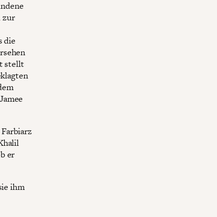
undene
 zur
s die
ersehen
 stellt
eklagten
 dem
 Jamee
 Farbiarz
Khalil
b er
sie ihm