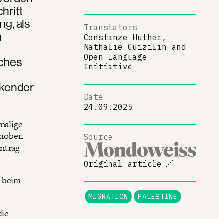
hritt
ng, als
Translators
n
Constanze Huther,
Nathalie Guizilin
and
Open Language
iches
Initiative
kender
Date
24.09.2025
malige
choben
Source
Antrag
Original article
🔗
h beim
MIGRATION
PALESTINE
die