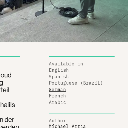
Available in
English
moud
Spanish
ag
Portuguese (Brazil)
teil
German
French
Arabic
halils
e
n der
Author
 werden
Michael Arria