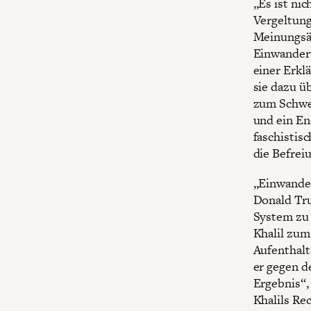
„Es ist ni
Vergeltung
Meinungsäu
Einwanderu
einer Erkl
sie dazu ü
zum Schwei
und ein En
faschistis
die Befrei
„Einwander
Donald Tru
System zu 
Khalil zum
Aufenthalt
er gegen d
Ergebnis“,
Khalils Re