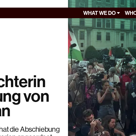
WHAT WE DO
WHO
hterin
ung von
an
hat die Abschiebung