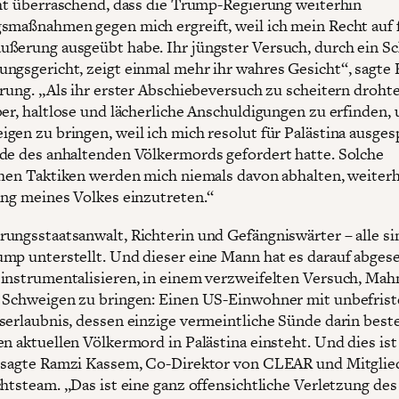
cht überraschend, dass die Trump-Regierung weiterhin
smaßnahmen gegen mich ergreift, weil ich mein Recht auf 
ßerung ausgeübt habe. Ihr jüngster Versuch, durch ein Sc
ngsgericht, zeigt einmal mehr ihr wahres Gesicht“, sagte K
ärung. „Als ihr erster Abschiebeversuch zu scheitern drohte
ber, haltlose und lächerliche Anschuldigungen zu erfinden,
gen zu bringen, weil ich mich resolut für Palästina ausge
de des anhaltenden Völkermords gefordert hatte. Solche
chen Taktiken werden mich niemals davon abhalten, weiterh
ung meines Volkes einzutreten.“
ungsstaatsanwalt, Richterin und Gefängniswärter – alle si
mp unterstellt. Und dieser eine Mann hat es darauf abges
instrumentalisieren, in einem verzweifelten Versuch, Ma
 Schweigen zu bringen: Einen US-Einwohner mit unbefrist
serlaubnis, dessen einzige vermeintliche Sünde darin beste
en aktuellen Völkermord in Palästina einsteht. Und dies ist
 sagte Ramzi Kassem, Co-Direktor von CLEAR und Mitglie
chtsteam. „Das ist eine ganz offensichtliche Verletzung des