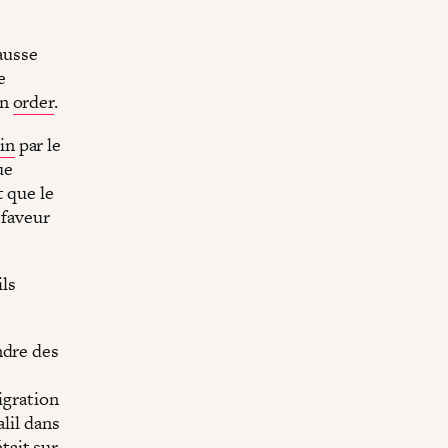
fausse
e
on
order
.
in
par le
ue
 que le
 faveur
ils
ndre des
igration
alil dans
tait sur