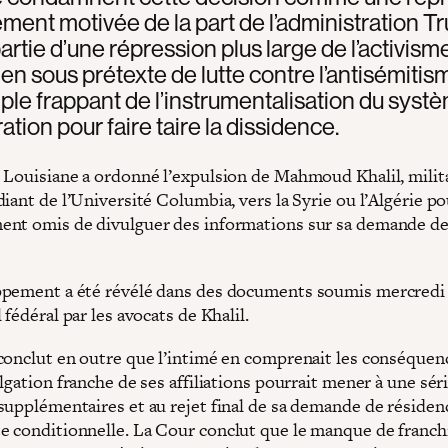
ement motivée de la part de l’administration T
partie d’une répression plus large de l’activism
ien sous prétexte de lutte contre l’antisémitism
le frappant de l’instrumentalisation du syst
ation pour faire taire la dissidence.
 Louisiane a ordonné l’expulsion de Mahmoud Khalil, milit
iant de l’Université Columbia, vers la Syrie ou l’Algérie po
nt omis de divulguer des informations sur sa demande de
pement a été révélé dans des documents soumis mercredi
 fédéral par les avocats de Khalil.
conclut en outre que l’intimé en comprenait les conséquen
lgation franche de ses affiliations pourrait mener à une sér
supplémentaires et au rejet final de sa demande de résiden
 conditionnelle. La Cour conclut que le manque de franch