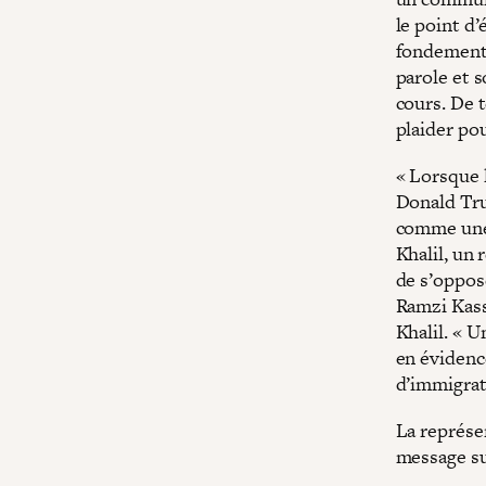
le point d’
fondement e
parole et 
cours. De t
plaider pou
« Lorsque l
Donald Tru
comme une 
Khalil, un
de s’oppose
Ramzi Kass
Khalil. « 
en évidenc
d’immigrat
La représe
message su