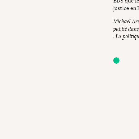
BDS que l
justice en 
Michael Arr
publié dans
: La politi