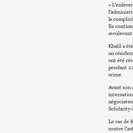
« L’enlève
l’administ
la complici
Ils contin
reculeront 
Khalil a ét
un résiden
ont été ré
pendant 104
crime.
Avant son a
internatio
négociateu
Solidarity 
Le cas de K
contre l’ac