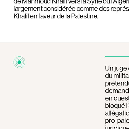
de Mahmoud Khalil vers la Syrie ou l’Algér
largement considérée comme des représail
Khalil en faveur de la Palestine.
Un juge 
du milit
prétendu
demande 
en quest
bloqué l
allégati
pro-pale
juridiq