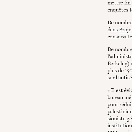
mettre fin 
enquêtes fé
De nombreu
dans
Proje
conservate
De nombreu
l’administr
Berkeley)
plus de 15
sur l’anti
« Il est év
bureau mêm
pour rédui
palestinien
sioniste gé
institutio