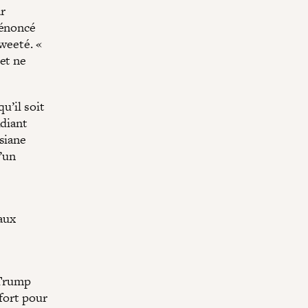
r
dénoncé
tweeté. «
et ne
u’il soit
udiant
siane
d’un
paux
 Trump
ffort pour