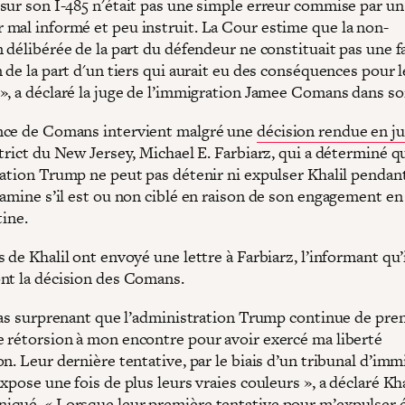
sur son I-485 n'était pas une simple erreur commise par un
mal informé et peu instruit. La Cour estime que la non-
n délibérée de la part du défendeur ne constituait pas une 
 de la part d'un tiers qui aurait eu des conséquences pour l
», a déclaré la juge de l’immigration Jamee Comans dans s
nce de Comans intervient malgré une
décision rendue en ju
trict du New Jersey, Michael E. Farbiarz, qui a déterminé q
ration Trump ne peut pas détenir ni expulser Khalil pendant
xamine s’il est ou non ciblé en raison de son engagement en
tine.
 de Khalil ont envoyé une lettre à Farbiarz, l’informant qu’
nt la décision des Comans.
 pas surprenant que l’administration Trump continue de pre
 rétorsion à mon encontre pour avoir exercé ma liberté
n. Leur dernière tentative, par le biais d’un tribunal d’imm
xpose une fois de plus leurs vraies couleurs », a déclaré Kh
qué. « Lorsque leur première tentative pour m’expulser é