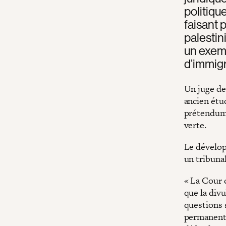
politiqu
faisant 
palestin
un exemp
d’immigr
Un juge de
ancien étud
prétendume
verte.
Le dévelop
un tribunal
« La Cour 
que la divu
questions 
permanente