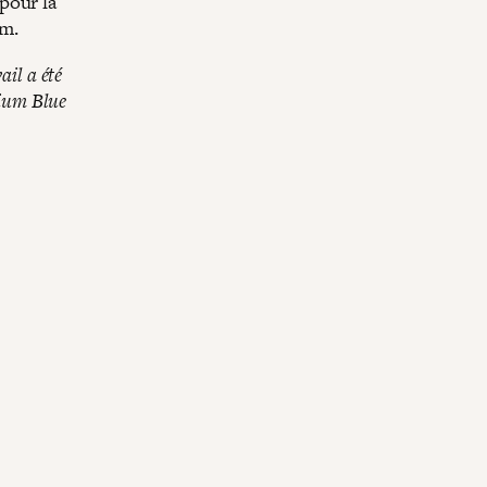
pour la
am.
il a été
dium Blue