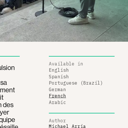
Available in
ulsion
English
Spanish
 sa
Portuguese (Brazil)
ement
German
it
French
Arabic
n des
oyer
équipe
Author
ésaille
Michael Arria