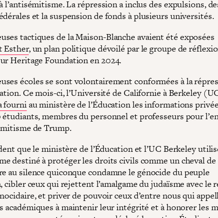
à l’antisémitisme. La répression a inclus des expulsions, de
dérales et la suspension de fonds à plusieurs universités.
ses tactiques de la Maison-Blanche avaient été exposées
t Esther
, un plan politique dévoilé par le groupe de réflexi
ur Heritage Foundation en 2024.
ses écoles se sont volontairement conformées à la répres
ation. Ce mois-ci, l’Université de Californie à Berkeley (U
a fourni
au ministère de l’Éducation les informations privé
0 étudiants, membres du personnel et professeurs pour l’e
sémitisme de Trump.
ident que le ministère de l’Éducation et l’UC Berkeley utilis
e destiné à protéger les droits civils comme un cheval de
re au silence quiconque condamne le génocide du peuple
, cibler ceux qui rejettent l’amalgame du judaïsme avec le 
nocidaire, et priver de pouvoir ceux d’entre nous qui appel
ns académiques à maintenir leur intégrité et à honorer les 