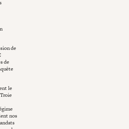
s
on
sion de
C
es de
nquête
ent le
 Troie
régime
lent nos
mandats