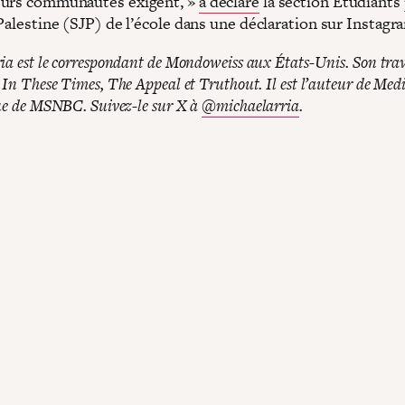
eurs communautés exigent, »
a déclaré
la section Étudiants 
Palestine (SJP) de l’école dans une déclaration sur Instagr
ia est le correspondant de Mondoweiss aux États-Unis. Son trava
 In These Times, The Appeal et Truthout. Il est l’auteur de Me
que de MSNBC. Suivez-le sur X à
@michaelarria
.