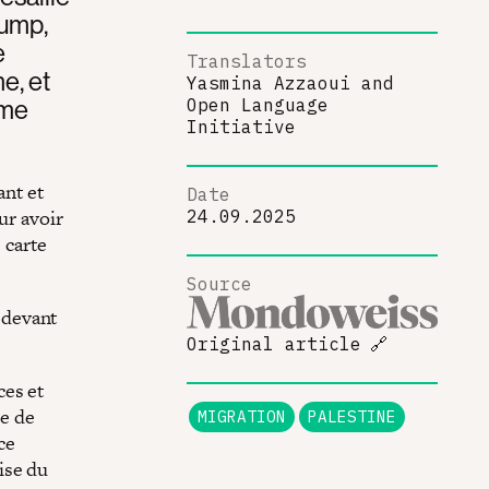
rump,
e
Translators
e, et
Yasmina Azzaoui
and
ème
Open Language
Initiative
ant et
Date
ur avoir
24.09.2025
 carte
Source
 devant
Original article
🔗
ces et
ie de
MIGRATION
PALESTINE
ce
ise du