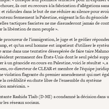
échouer, ils ont eu recours à la fabrication d’allégations san
t ridicules dans le but de me réduire au silence pour avoir
soutenu fermement la Palestine, exigeant la fin du génocide
elles tactiques fascistes ne me dissuaderont jamais de cont
r la libération de mon peuple ».
e procureur de l’immigration, le juge et le geôlier réponde
mp, et qu’un seul homme est impatient d’utiliser le systè
arme dans une tentative désespérée de faire taire Mahm
 résident permanent des États-Unis dont le seul péché supp
r à un génocide en cours en Palestine, voici le résultat », a
em, co-directeur de CLEAR et membre de l’équipe juridiq
Une violation flagrante du premier amendement qui met ég
e la crédibilité en chute libre de l’ensemble du système
ion américain. »
ntante Rashida Tlaib (D-MI) a condamné la décision dans 
r les réseaux sociaux.