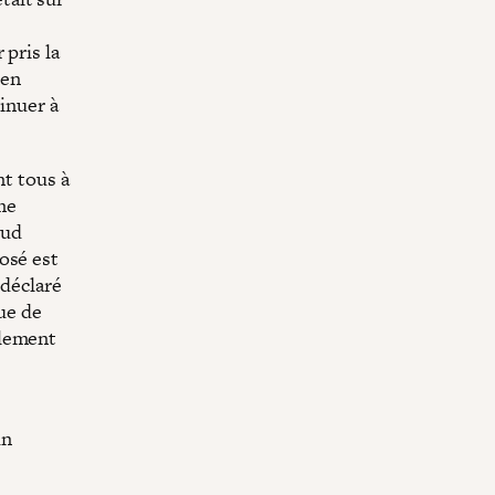
s
 pris la
 en
inuer à
nt tous à
me
oud
osé est
 déclaré
ue de
alement
un