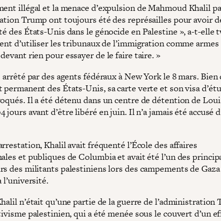
ment illégal et la menace d’expulsion de Mahmoud Khalil pa
ration Trump ont toujours été des représailles pour avoir 
té des États-Unis dans le génocide en Palestine », a-t-elle 
uent d’utiliser les tribunaux de l’immigration comme armes 
devant rien pour essayer de le faire taire. »
é arrêté par des agents fédéraux à New York le 8 mars. Bien q
t permanent des États-Unis, sa carte verte et son visa d’ét
voqués. Il a été détenu dans un centre de détention de Loui
 jours avant d’être libéré en juin. Il n’a jamais été accusé 
rrestation, Khalil avait fréquenté l’École des affaires
nales et publiques de Columbia et avait été l’un des princi
rs des militants palestiniens lors des campements de Gaza
à l’université.
halil n’était qu’une partie de la guerre de l’administration
tivisme palestinien, qui a été menée sous le couvert d’un e