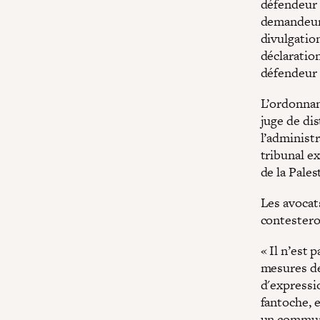
défendeur 
demandeur 
divulgatio
déclaration
défendeur 
L’ordonna
juge de dis
l’administ
tribunal e
de la Pales
Les avocats
contestero
« Il n’est
mesures de
d'expressio
fantoche, e
un communi