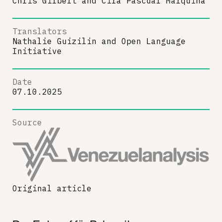
Chris Gilbert
and
Cira Pascual Marquina
Translators
Nathalie Guizilin
and
Open Language
Initiative
Date
07.10.2025
Source
Original article