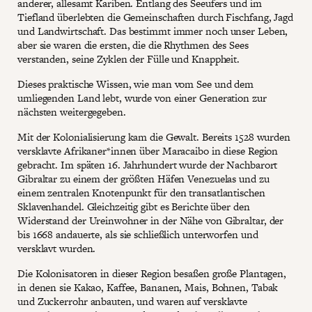
anderer, allesamt Kariben. Entlang des Seeufers und im
Tiefland überlebten die Gemeinschaften durch Fischfang, Jagd
und Landwirtschaft. Das bestimmt immer noch unser Leben,
aber sie waren die ersten, die die Rhythmen des Sees
verstanden, seine Zyklen der Fülle und Knappheit.
Dieses praktische Wissen, wie man vom See und dem
umliegenden Land lebt, wurde von einer Generation zur
nächsten weitergegeben.
Mit der Kolonialisierung kam die Gewalt. Bereits 1528 wurden
versklavte Afrikaner*innen über Maracaibo in diese Region
gebracht. Im späten 16. Jahrhundert wurde der Nachbarort
Gibraltar zu einem der größten Häfen Venezuelas und zu
einem zentralen Knotenpunkt für den transatlantischen
Sklavenhandel. Gleichzeitig gibt es Berichte über den
Widerstand der Ureinwohner in der Nähe von Gibraltar, der
bis 1668 andauerte, als sie schließlich unterworfen und
versklavt wurden.
Die Kolonisatoren in dieser Region besaßen große Plantagen,
in denen sie Kakao, Kaffee, Bananen, Mais, Bohnen, Tabak
und Zuckerrohr anbauten, und waren auf versklavte