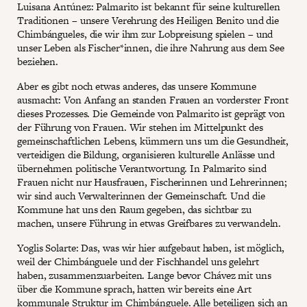
Luisana Antúnez: Palmarito ist bekannt für seine kulturellen
Traditionen – unsere Verehrung des Heiligen Benito und die
Chimbángueles, die wir ihm zur Lobpreisung spielen – und
unser Leben als Fischer*innen, die ihre Nahrung aus dem See
beziehen.
Aber es gibt noch etwas anderes, das unsere Kommune
ausmacht: Von Anfang an standen Frauen an vorderster Front
dieses Prozesses. Die Gemeinde von Palmarito ist geprägt von
der Führung von Frauen. Wir stehen im Mittelpunkt des
gemeinschaftlichen Lebens, kümmern uns um die Gesundheit,
verteidigen die Bildung, organisieren kulturelle Anlässe und
übernehmen politische Verantwortung. In Palmarito sind
Frauen nicht nur Hausfrauen, Fischerinnen und Lehrerinnen;
wir sind auch Verwalterinnen der Gemeinschaft. Und die
Kommune hat uns den Raum gegeben, das sichtbar zu
machen, unsere Führung in etwas Greifbares zu verwandeln.
Yoglis Solarte: Das, was wir hier aufgebaut haben, ist möglich,
weil der Chimbánguele und der Fischhandel uns gelehrt
haben, zusammenzuarbeiten. Lange bevor Chávez mit uns
über die Kommune sprach, hatten wir bereits eine Art
kommunale Struktur im Chimbánguele. Alle beteiligen sich an