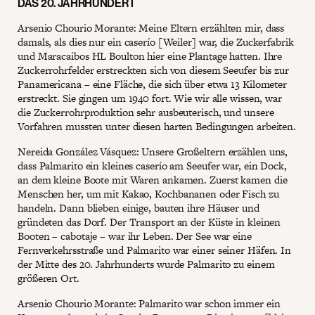
DAS 20. JAHRHUNDERT
Arsenio Chourio Morante: Meine Eltern erzählten mir, dass
damals, als dies nur ein caserío [Weiler] war, die Zuckerfabrik
und Maracaibos HL Boulton hier eine Plantage hatten. Ihre
Zuckerrohrfelder erstreckten sich von diesem Seeufer bis zur
Panamericana – eine Fläche, die sich über etwa 13 Kilometer
erstreckt. Sie gingen um 1940 fort. Wie wir alle wissen, war
die Zuckerrohrproduktion sehr ausbeuterisch, und unsere
Vorfahren mussten unter diesen harten Bedingungen arbeiten.
Nereida González Vásquez: Unsere Großeltern erzählen uns,
dass Palmarito ein kleines caserío am Seeufer war, ein Dock,
an dem kleine Boote mit Waren ankamen. Zuerst kamen die
Menschen her, um mit Kakao, Kochbananen oder Fisch zu
handeln. Dann blieben einige, bauten ihre Häuser und
gründeten das Dorf. Der Transport an der Küste in kleinen
Booten – cabotaje – war ihr Leben. Der See war eine
Fernverkehrsstraße und Palmarito war einer seiner Häfen. In
der Mitte des 20. Jahrhunderts wurde Palmarito zu einem
größeren Ort.
Arsenio Chourio Morante: Palmarito war schon immer ein