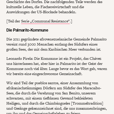
Geschichte des Dorfes. Die nachfolgenden Teile werden das
kulturelle Leben, die Fischereiwirtschaft und die
Auswirkungen der US-Blockade behandeln.
[Teil der
Serie „Communal Resistance“
.]
Die Palmarito-Kommune
Die 2011 gegründete afrovenezuelanische Gemeinde Palmarito
vereint rund 3000 Menschen entlang des Südufers eines
großen Sees, der mit dem Karibischen Meer verbunden ist.
Leonardo Pirela: Die Kommune ist ein Projekt, das Chávez
uns hinterlassen hat, aber hier in Palmarito ist der Geist der
Kommune noch viel älter. Lange bevor es das Wort gab, waren
wir bereits eine eingeschworene Gemeinschaft.
Wir sind Teil der pueblos santos, einer Ansammlung von
afrikanischstämmigen Dörfern am Südufer des Maracaibo-
Sees, die durch die Verehrung von San Benito, unserem
schwarzen, mit einem tiefblauen Gewand bekleideten
Heiligen, und durch die Chimbángueles [Trommeltradition]
und Gesänge gekennzeichnet sind, die uns zusammenbringen,
um ihn und das Gemeinschaftsleben zu feiern.