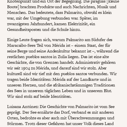
Knotenpunkt und ein Ort der Begegnung. Die piraguas [kleine
Boote] brachten Produkte und auch Nachrichten, Musik und
Menschen. Das bedeutete, dass Palmarito, obwohl es klein
war, mit der Umgebung verbunden war. Später, im
zwanzigsten Jahrhundert, kamen Elektrizität, ein
Gesundheitsposten und die Schule hinzu.
Einige Leute fragen sich, warum Palmarito am Südufer des
Maracaibo-Sees Teil von Mérida ist – einem Staat, der für
seine Berge und seine Andenkultur bekannt ist –, während die
restlichen pueblos santos in Zulia liegen. Das ist eine alte
Geschichte, die von Grenzen handelt. Administrativ gehören
wir seit 1904 zu Mérida, und darauf sind wir stolz. Aber
kulturell sind wir tief mit den pueblos santos verbunden. Wir
tragen beide Identitäten: Mérida auf der Landkarte und in
unseren Herzen, und die afrikanischstämmigen Traditionen
des Sees in unserem täglichen Leben und in unserem Blut.
Wir sind stolz auf beide Identitäten.
Luisana Antúnez: Die Geschichte von Palmarito ist vom See
geprägt. Der See ernährte das Dorf, verband es mit anderen
Orten, bedrohte es aber auch mit Überschwemmungen und
Stürmen. Trotz dieser Gefahren hat unser Volk dieses Land