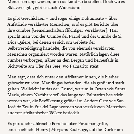
Menschen angewiesen, um das Land zu bestellen. Doch wo es
Sklaverei gibt, gibt es auch Widerstand.
Es gibt Geschichten – und sogar einige Dokumente – über
Aufstände versklavter Menschen, und es gibt Berichte über
ihre cumbes [Gemeinschaften flüchtiger Versklavter]. Hier
spricht man von der Cumbe del Parral und der Cumbe de Si
Dios Quiere, bei denen es sich um Gebiete der
Selbstverteidigung handelte, die von ehemals versklavten
Menschen organisiert worden waren. Natürlich lagen diese
cumbes verborgen, näher an den Bergen und keinesfalls in
Sichtweite am Ufer des Sees, wo Palmarito steht.
Man sagt, dass sich unter den Afrikaner*innen, die hierher
gebracht wurden, Mandingas befanden, die als groß und stark
galten. Vielleicht ist das der Grund, warum in Orten wie Santa
María, einem Nachbardorf, das lange vor Palmarito besiedelt
worden war, die Bevölkerung größer ist. Andere Orte wie San
José de Era in Sur del Lago wurden von versklavten Menschen
anderer afrikanischer Völker besiedelt.
Es gibt auch zahlreiche Berichte über Piratenangriffe,
einschließlich [Henry] Morgans Raubzüge, auf die Dörfer am