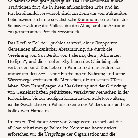
Widerstandsfähigkeit geprägt ist. Die Einheimischen führen
Traditionen fort, die in ihrem afrikanischen Erbe und im
Fischereihandel verwurzelt sind. Im Zentrum von Palmaritos
Lebensweise steht die sozialistische
Kommune
, eine Form der
Selbstverwaltung des Volkes, die den Alltag und die Arbeit in
ein gemeinsames Projekt verwandelt.
Das Dorf ist Teil der „pueblos santos“, einer Gruppe von
Gemeinden afrikanischer Abstammung, die durch die
Verehrung von San Benito von Palermo, dem „Schwarzen
Heiligen“, und die rituellen Rhythmen des Chimbánguele
verbunden sind. Das Leben in Palmarito drehte sich schon
immer um den See – seine Fische bieten Nahrung und seine
Wasserwege verbinden die Menschen, die an seinen Ufern
leben. Vom Kampf gegen die Versklavung und der Gründung
von Gemeinschaften geflüchteter versklavter Menschen in der
Kolonialzeit bis zur heutigen kommunalen Selbstverwaltung
ist die Geschichte von Palmarito eine des Widerstands und des
kollektiven Handelns.
Im ersten Teil dieser Serie von Zeugnissen, die sich auf die
afrikanischstämmige Palmarito-Kommune konzentriert,
erforschen wir die Ursprünge der Organisation und die