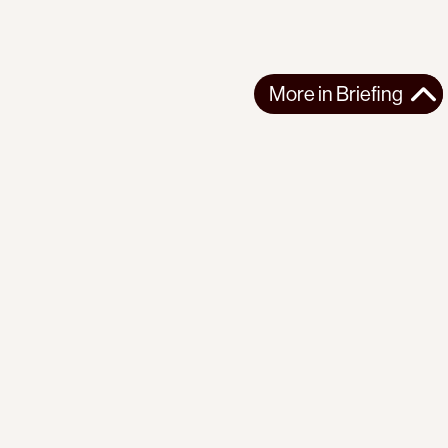
More in
Briefing
More in
Briefing
GLOBAL
BRIEFING
2026-07-31
PI Briefing | No. 22 | Red Scare