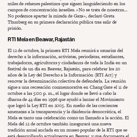
miles de rehenes palestinos que siguen languideciendo en los
campos de concentración israelíes. «No se trata de nosotrxs...
No podemos apartar la mirada de Gaza», declaró Greta
Thunberg en su primera declaración pública tras salir de
prisión.
RTI Mela en Beawar, Rajastán
El 12 de octubre, la primera RTI Mela reunirá a usuarixs del
derecho a la información, activistas, periodistas, estudiantes,
trabajadorxs, agricultorxs y ciudadanxs de toda la India en un
festival de un día en Beawar, Rajastán, para celebrar los 20
años de la Ley del Derecho a la Información (RTI Act) y
renovar la determinación colectiva de defenderla. La reunión
sigue a una recreación conmemorativa en Chang Gate el 11 de
octubre a las 5:00 p. m., el lugar donde se llevó a cabo la
dharna de 44 días en 1996 que ayudó a lanzar el Movimiento
que logró la Ley RTI en 2005. En medio de las crecientes
amenazas a la transparencia y la disidencia democrática, el
Mela es tanto una celebración como un llamado a la acción. El
Mela del 12 de octubre también inaugurará una nueva
tradición anual anclada en un museo popular de la RTI que se
está desarrollando actualmente en Beawar, y que documenta el