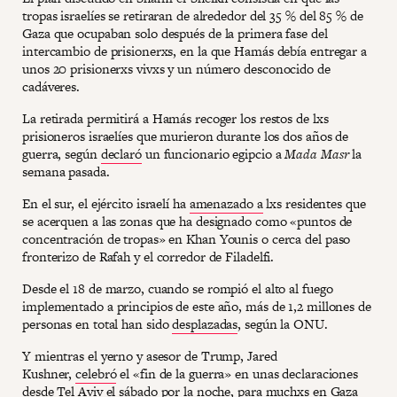
tropas israelíes se retiraran de alrededor del 35 % del 85 % de
Gaza que ocupaban solo después de la primera fase del
intercambio de prisionerxs, en la que Hamás debía entregar a
unos 20 prisionerxs vivxs y un número desconocido de
cadáveres.
La retirada permitirá a Hamás recoger los restos de lxs
prisioneros israelíes que murieron durante los dos años de
guerra, según
declaró
un funcionario egipcio a
Mada Masr
la
semana pasada.
En el sur, el ejército israelí ha
amenazado a
lxs residentes que
se acerquen a las zonas que ha designado como «puntos de
concentración de tropas» en Khan Younis o cerca del paso
fronterizo de Rafah y el corredor de Filadelfi.
Desde el 18 de marzo, cuando se rompió el alto al fuego
implementado a principios de este año, más de 1,2 millones de
personas en total han sido
desplazadas
, según la ONU.
Y mientras el yerno y asesor de Trump, Jared
Kushner,
celebró
el «fin de la guerra» en unas declaraciones
desde Tel Aviv el sábado por la noche, para muchxs en Gaza