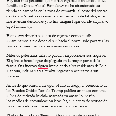
Hay aún más personas que no han regresado en absoluto. La
familia de Um al-Abd al-Hamalawy no ha abandonado su
tienda de campaña en la zona de Zuwayda, al oeste del centro
de Gaza. «Nuestras casas en el campamento de Jabalia, en el
norte, están destruidas y no hay ningún lugar donde alquilar»,
dijo Hamalawy.
Hamalawy describió la idea de regresar como inútil:
«Caminamos a pie desde el sur hacia el norte, solo para ver las
ruinas de nuestros hogares y nuestras vidas».
Miles de palestinxs más no pueden inspeccionar sus hogares.
El ejército israelí sigue
desplegado
en la mayor parte de la
franja. Sus fuerzas
siguen
impidiendo a lxs residentes de Beit
Hanoun, Beit Lahia y Shujaiya regresar o acercarse a sus
hogares.
Antes de que entrara en vigor el alto al fuego, el presidente de
los Estados Unidos Donald Trump
publicó
un mapa con una
«línea de retirada inicial» marcada en amarillo. Según
los
medios de comunicación
israelíes, el ejército de ocupación
ha comenzado a retirarse de acuerdo con el mapa.
El plan discutido en Sharm el-Sheikh consistía en que las