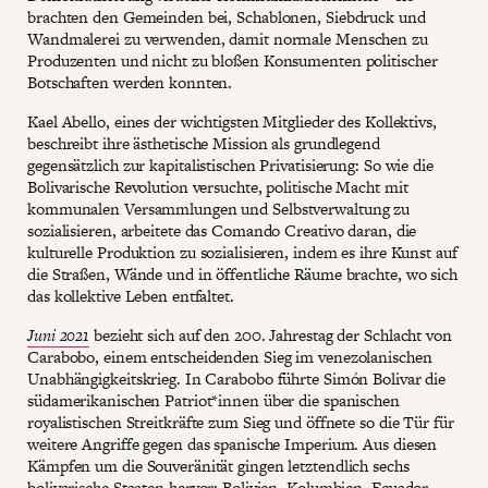
brachten den Gemeinden bei, Schablonen, Siebdruck und
Wandmalerei zu verwenden, damit normale Menschen zu
Produzenten und nicht zu bloßen Konsumenten politischer
Botschaften werden konnten.
Kael Abello, eines der wichtigsten Mitglieder des Kollektivs,
beschreibt ihre ästhetische Mission als grundlegend
gegensätzlich zur kapitalistischen Privatisierung: So wie die
Bolivarische Revolution versuchte, politische Macht mit
kommunalen Versammlungen und Selbstverwaltung zu
sozialisieren, arbeitete das Comando Creativo daran, die
kulturelle Produktion zu sozialisieren, indem es ihre Kunst auf
die Straßen, Wände und in öffentliche Räume brachte, wo sich
das kollektive Leben entfaltet.
Juni 2021
bezieht sich auf den 200. Jahrestag der Schlacht von
Carabobo, einem entscheidenden Sieg im venezolanischen
Unabhängigkeitskrieg. In Carabobo führte Simón Bolivar die
südamerikanischen Patriot*innen über die spanischen
royalistischen Streitkräfte zum Sieg und öffnete so die Tür für
weitere Angriffe gegen das spanische Imperium. Aus diesen
Kämpfen um die Souveränität gingen letztendlich sechs
bolivarische Staaten hervor: Bolivien, Kolumbien, Ecuador,