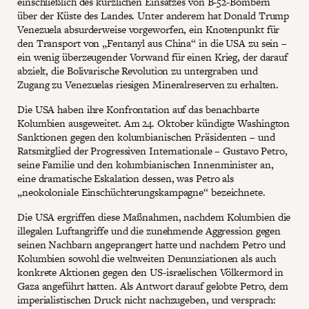
einschließlich des kürzlichen Einsatzes von B-52-Bombern
über der Küste des Landes. Unter anderem hat Donald Trump
Venezuela absurderweise vorgeworfen, ein Knotenpunkt für
den Transport von „Fentanyl aus China“ in die USA zu sein –
ein wenig überzeugender Vorwand für einen Krieg, der darauf
abzielt, die Bolivarische Revolution zu untergraben und
Zugang zu Venezuelas riesigen Mineralreserven zu erhalten.
Die USA haben ihre Konfrontation auf das benachbarte
Kolumbien ausgeweitet. Am 24. Oktober kündigte Washington
Sanktionen gegen den kolumbianischen Präsidenten – und
Ratsmitglied der Progressiven Internationale – Gustavo Petro,
seine Familie und den kolumbianischen Innenminister an,
eine dramatische Eskalation dessen, was Petro als
„neokoloniale Einschüchterungskampagne“ bezeichnete.
Die USA ergriffen diese Maßnahmen, nachdem Kolumbien die
illegalen Luftangriffe und die zunehmende Aggression gegen
seinen Nachbarn angeprangert hatte und nachdem Petro und
Kolumbien sowohl die weltweiten Denunziationen als auch
konkrete Aktionen gegen den US-israelischen Völkermord in
Gaza angeführt hatten. Als Antwort darauf gelobte Petro, dem
imperialistischen Druck nicht nachzugeben, und versprach: