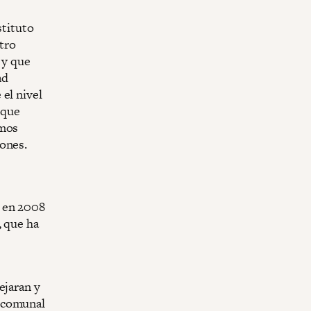
stituto
atro
 y que
ad
el nivel
 que
imos
iones.
o en 2008
, que ha
e
ejaran y
o comunal