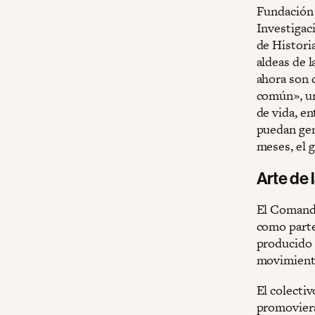
Fundación 
Investigaci
de Historia
aldeas de l
ahora son 
común», un
de vida, en
puedan gen
meses, el 
Arte de
El Comando
como parte
producido 
movimiento
El colecti
promoviera