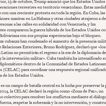
erior, 23 de octubre, Trump anunció que los Estados Unidos
peraciones terrestres en territorio venezolano. Estas medid
 con una creciente protesta en toda la región. En Cuba, las
iones masivas en La Habana y otras ciudades atrajeron a d
rsonas a las calles en solidaridad con Venezuela, y lxs
tes compararon la guerra híbrida de los Estados Unidos con
Bolivariana con sus propias experiencias bajo el bloqueo.
xs cubanxs han condenado el aumento de la presencia milita
e Relaciones Exteriores, Bruno Rodríguez, declaró que «lo
Latina no permitirán el regreso a la era de la diplomacia de
y la intervención militar». Cuba también ha intensificado s
diplomáticos dentro de la Comunidad de Estados Latinoa
s (CELAC) para coordinar una respuesta regional unificada
ia de los Estados Unidos.
s un campo de batalla central en la lucha por preservar la 
 2014, la CELAC declaró la región como «Zona de Paz», un
 colectivo para resolver los conflictos mediante el diálog
 fuerza, respetar la soberanía y la no intervención, y constru