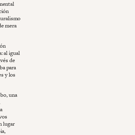
amental
ción
 muralismo
 de mera
ión
 al igual
avés de
ba para
es y los
obo, una
n
a
evos
n lugar
ia,