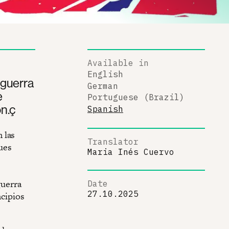
Available in
English
 guerra
German
e
Portuguese (Brazil)
n.ç
Spanish
 las
Translator
ues
Maria Inés Cuervo
guerra
Date
27.10.2025
ncipios