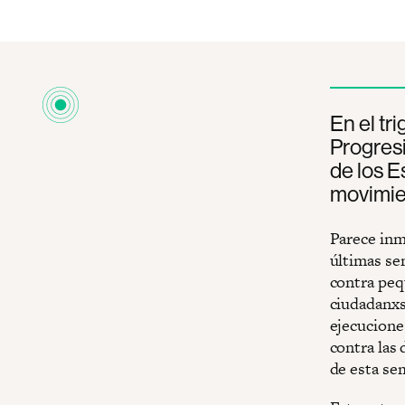
En el tr
Progresi
de los E
movimien
Parece inm
últimas se
contra peq
ciudadanxs
ejecuciones
contra las 
de esta se