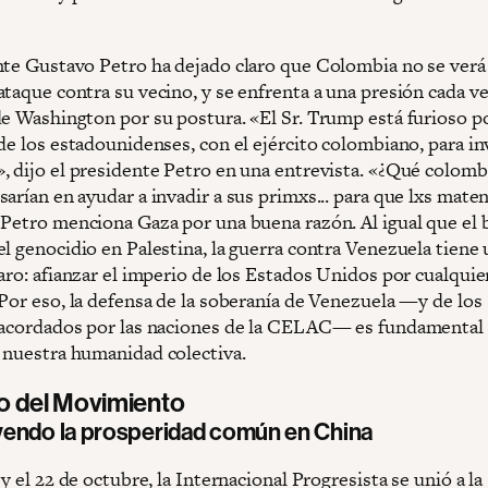
nte Gustavo Petro ha dejado claro que Colombia no se verá
ataque contra su vecino, y se enfrenta a una presión cada 
de Washington por su postura. «El Sr. Trump está furioso 
de los estadounidenses, con el ejército colombiano, para in
, dijo el presidente Petro en una entrevista. «¿Qué colom
sarían en ayudar a invadir a sus primxs... para que lxs mat
 Petro menciona Gaza por una buena razón. Al igual que el
el genocidio en Palestina, la guerra contra Venezuela tiene
laro: afianzar el imperio de los Estados Unidos por cualqui
 Por eso, la defensa de la soberanía de Venezuela —y de los
 acordados por las naciones de la CELAC— es fundamental 
 nuestra humanidad colectiva.
mo del Movimiento
endo la prosperidad común en China
 y el 22 de octubre, la Internacional Progresista se unió a la