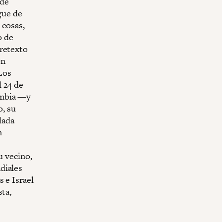
 de
gue de
 cosas,
o de
pretexto
ón
 Los
l 24 de
ombia —y
, su
lada
n
u vecino,
diales
 e Israel
sta,