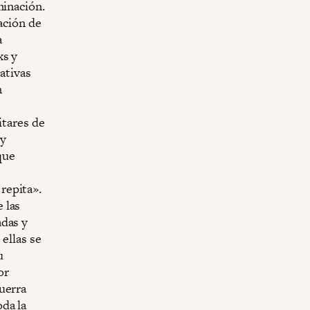
minación.
ación de
a
xs y
iativas
n
itares de
 y
que
repita».
 las
adas y
 ellas se
u
or
uerra
da la