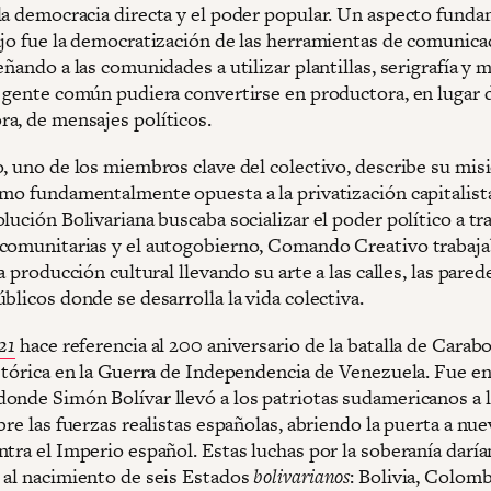
la democracia directa y el poder popular. Un aspecto fund
ajo fue la democratización de las herramientas de comunica
eñando a las comunidades a utilizar plantillas, serigrafía y
a gente común pudiera convertirse en productora, en lugar
a, de mensajes políticos.
o, uno de los miembros clave del colectivo, describe su mis
mo fundamentalmente opuesta a la privatización capitalista:
lución Bolivariana buscaba socializar el poder político a tr
comunitarias y el autogobierno, Comando Creativo trabaja
la producción cultural llevando su arte a las calles, las pared
blicos donde se desarrolla la vida colectiva.
21
hace referencia al 200 aniversario de la batalla de Carab
istórica en la Guerra de Independencia de Venezuela. Fue e
onde Simón Bolívar llevó a los patriotas sudamericanos a l
bre las fuerzas realistas españolas, abriendo la puerta a nu
tra el Imperio español. Estas luchas por la soberanía daría
 al nacimiento de seis Estados
bolivarianos
: Bolivia, Colomb