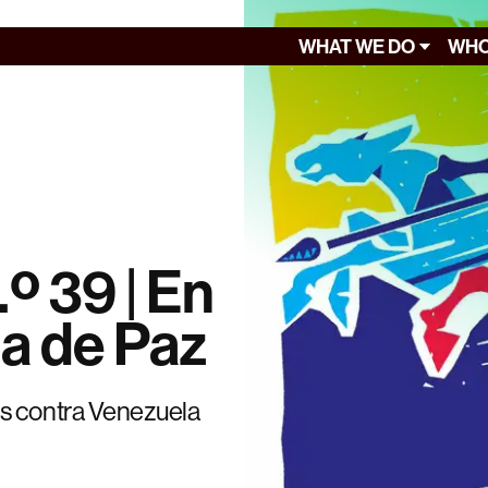
WHAT WE DO
WHO
.º 39 | En
na de Paz
os contra Venezuela