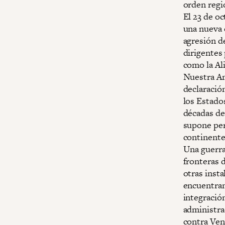
orden regi
El 23 de oc
una nueva 
agresión d
dirigentes 
como la Al
Nuestra Am
declaración
los Estado
décadas de
supone per
continente
Una guerra
fronteras 
otras insta
encuentran
integración
administra
contra Ven