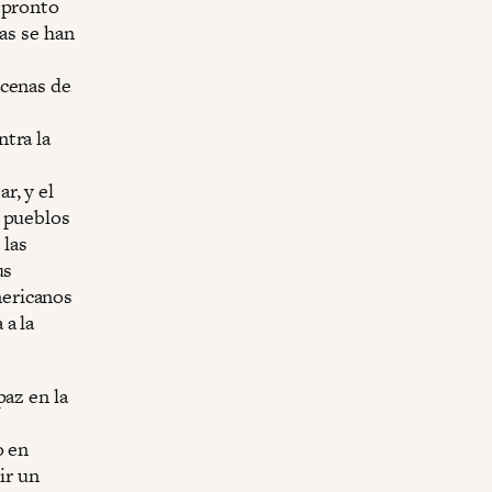
 pronto
as se han
ecenas de
tra la
r, y el
s pueblos
 las
us
mericanos
 a la
paz en la
o en
ir un