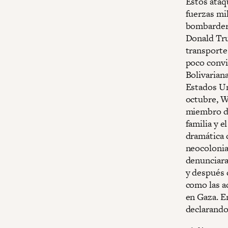
Estos ataq
fuerzas mil
bombarderos
Donald Tru
transporte
poco convi
Bolivarian
Estados Un
octubre, W
miembro de
familia y e
dramática 
neocolonia
denunciara 
y después 
como las a
en Gaza. E
declarando: