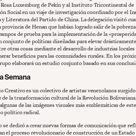
Rosa Luxemburg de Pekín y al Instituto Tricontinental de
ón Social en un viaje de investigación coordinado por el In
 y Literatura del Partido de China. La delegación visitó cu
a provincia de Henan que habían logrado salir de la pobreza
campos de prueba para la implementación de la «prosperid
 conjunto de políticas diseñadas para elevar drásticamente 
tre otras cosas mediante el desarrollo de industrias locales
erar beneficios para las comunidades rurales. En los próx
grupo elaborará un estudio conjunto basado en sus conclus
 la Semana
 Creativo es un colectivo de artistas venezolanos surgid
 de la transformación cultural de la Revolución Bolivariana
algunas de las imágenes visuales más emblemáticas de est
 político radical.
vo se dedicó a crear nuevas formas de comunicación que refl
n el proceso revolucionario de construcción de un Estad