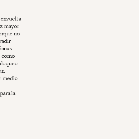
 envuelta
vez mayor
porque no
vadir
bianxs
en como
 bloqueo
 un
er medio
para la