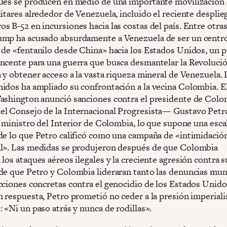
ues se producen en medio de una importante movilización
itares alrededor de Venezuela, incluido el reciente desplie
 B-52 en incursiones hacia las costas del país. Entre otras
mp ha acusado absurdamente a Venezuela de ser un centr
 de «fentanilo desde China» hacia los Estados Unidos, un 
ncente para una guerra que busca desmantelar la Revoluci
a y obtener acceso a la vasta riqueza mineral de Venezuela.
idos ha ampliado su confrontación a la vecina Colombia. E
ashington anunció sanciones contra el presidente de Col
l Consejo de la Internacional Progresista— Gustavo Petro
l ministro del Interior de Colombia, lo que supone una esca
de lo que Petro calificó como una campaña de «intimidació
l». Las medidas se produjeron después de que Colombia
los ataques aéreos ilegales y la creciente agresión contra s
de que Petro y Colombia lideraran tanto las denuncias mun
cciones concretas contra el genocidio de los Estados Unidos
n respuesta, Petro prometió no ceder a la presión imperiali
 «Ni un paso atrás y nunca de rodillas».