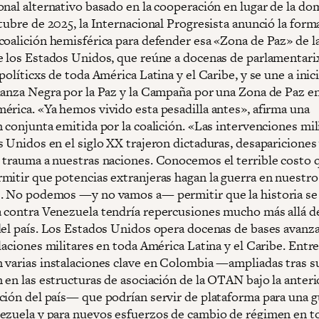
onal alternativo basado en la cooperación en lugar de la do
tubre de 2025, la Internacional Progresista anunció la form
coalición hemisférica para defender esa «Zona de Paz» de l
e los Estados Unidos, que reúne a docenas de parlamentari
políticxs de toda América Latina y el Caribe, y se une a inic
ianza Negra por la Paz y la Campaña por una Zona de Paz e
érica. «Ya hemos vivido esta pesadilla antes», afirma una
 conjunta emitida por la coalición. «Las intervenciones mil
s Unidos en el siglo XX trajeron dictaduras, desapariciones
 trauma a nuestras naciones. Conocemos el terrible costo 
mitir que potencias extranjeras hagan la guerra en nuestro
. No podemos —y no vamos a— permitir que la historia se 
 contra Venezuela tendría repercusiones mucho más allá de
del país. Los Estados Unidos opera docenas de bases avanz
laciones militares en toda América Latina y el Caribe. Entre
 varias instalaciones clave en Colombia —ampliadas tras s
 en las estructuras de asociación de la OTAN bajo la anteri
ción del país— que podrían servir de plataforma para una g
ezuela y para nuevos esfuerzos de cambio de régimen en to