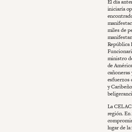
El día ant
iniciaría o
encontrado
manifestac
miles de pe
manifestan
República 
Funcionari
ministro d
de América 
cañoneras 
esfuerzos 
y Caribeño
beligeranc
La CELAC e
región. En
compromiso
lugar de la