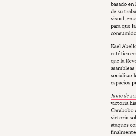
basado en 
de su trab
visual, ens
para que l
consumidor
Kael Abell
estética co
que la Revo
asambleas 
socializar 
espacios pú
Junio de 20
victoria h
Carabobo d
victoria so
ataques con
finalmente