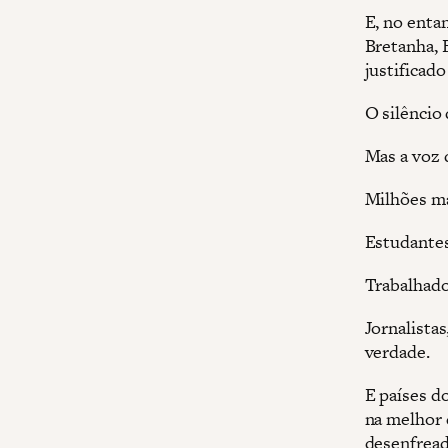
E, no enta
Bretanha, 
justificado
O silêncio
Mas a voz d
Milhões ma
Estudantes
Trabalhado
Jornalistas
verdade.
E países d
na melhor d
desenfread