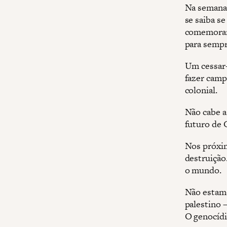
Na semana 
se saiba se
comemorand
para sempr
Um cessar-
fazer camp
colonial.
Não cabe a
futuro de 
Nos próxim
destruição
o mundo.
Não estamo
palestino 
O genocídi