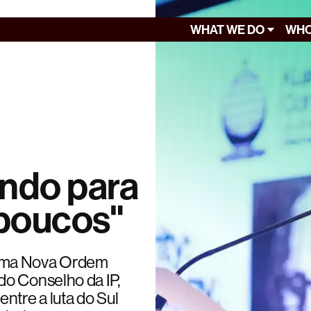
WHAT WE DO
WHO
ndo para
 poucos"
 uma Nova Ordem
do Conselho da IP,
tre a luta do Sul