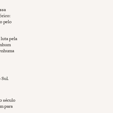
ossa
rico:
o pelo
luta pela
nenhum
nenhuma
 Sul.
o século
am para