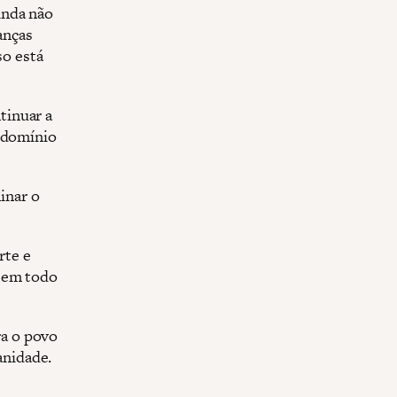
inda não
anças
o está
tinuar a
o domínio
inar o
rte e
s em todo
a o povo
anidade.