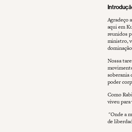
Introduçã
Agradeço a
aqui em Ku
reunidos p
ministro, 
dominação 
Nossa tare
movimentos
soberania 
poder corp
Como Rabin
viveu para 
"Onde a me
de liberda