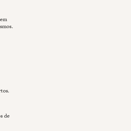
 em
esmos.
tos.
s de