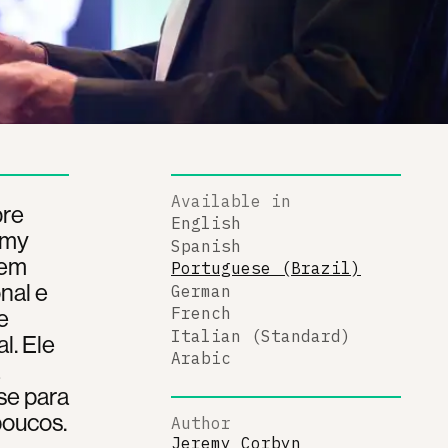
Available in
bre
English
emy
Spanish
tem
Portuguese (Brazil)
nal e
German
e
French
Italian (Standard)
l. Ele
Arabic
se para
poucos.
Author
Jeremy Corbyn