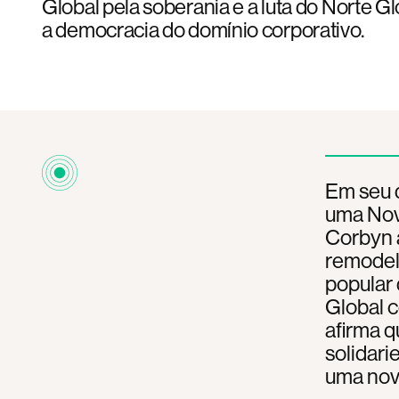
Global pela soberania e a luta do Norte G
a democracia do domínio corporativo.
Em seu 
uma Nov
Corbyn 
remodela
popular 
Global c
afirma 
solidar
uma nova