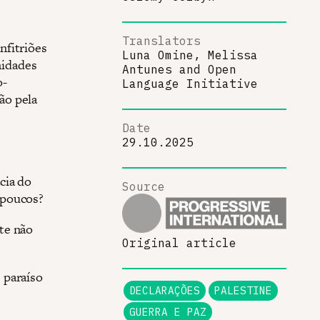
Translators
nfitriões
Luna Omine, Melissa
nidades
Antunes
and
Open
o-
Language Initiative
ão pela
Date
29.10.2025
cia do
Source
 poucos?
te não
Original article
 paraíso
DECLARAÇÕES
PALESTINE
GUERRA E PAZ