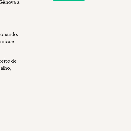
 Gênova a
ronando.
ômica e
reito de
alho,