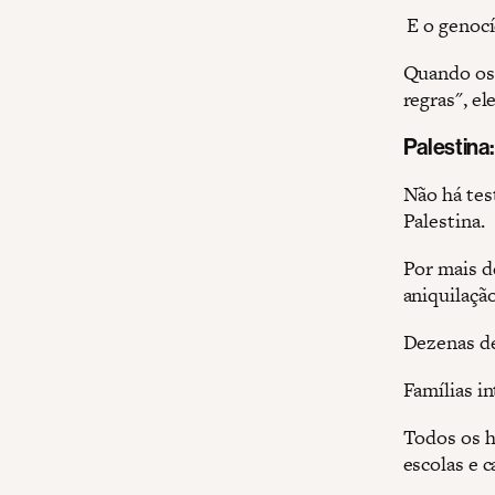
E o genocí
Quando os 
regras", e
Palestina:
Não há test
Palestina.
Por mais d
aniquilaçã
Dezenas de
Famílias in
Todos os h
escolas e c