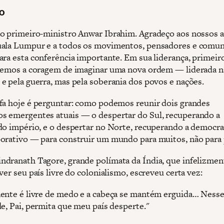
o
o primeiro-ministro Anwar Ibrahim. Agradeço aos nossos a
ala Lumpur e a todos os movimentos, pensadores e comu
ara esta conferência importante. Em sua liderança, primeir
vemos a coragem de imaginar uma nova ordem — liderada n
e pela guerra, mas pela soberania dos povos e nações.
fa hoje é perguntar: como podemos reunir dois grandes
 emergentes atuais — o despertar do Sul, recuperando a
do império, e o despertar no Norte, recuperando a democra
orativo — para construir um mundo para muitos, não para
dranath Tagore, grande polímata da Índia, que infelizmen
ver seu país livre do colonialismo, escreveu certa vez:
nte é livre de medo e a cabeça se mantém erguida… Nesse
de, Pai, permita que meu país desperte."