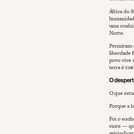
África do S
humanidade
uma coaliz
Norte.
Permitam-m
liberdade 
povo vive 
terra é tra
O despert
O que esta
Porque a l
Foi o sonh
vinte — qu
reivindicar