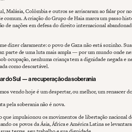
ul, Malásia, Colômbia e outros se arriscaram ao falar por n
 comum. A criação do Grupo de Haia marca um passo histó
ão de nações em defesa do direito internacional abandonad
e dizer claramente: o povo de Gaza não está sozinho. Sua 
faz parte de uma luta mais ampla — por um mundo onde 
sob ocupação, nenhuma criança tem a dignidade negada e 
tada como descartável.
ar do Sul — a recuperação da soberania
mos vendo hoje é um despertar, ou melhor, um renascer do
uta pela soberania não é nova.
o que impulsionou os movimentos de libertação nacional d
ando os povos da Ásia, África e América Latina se levantar
 suas terras, seu trabalho e sua dignidade.