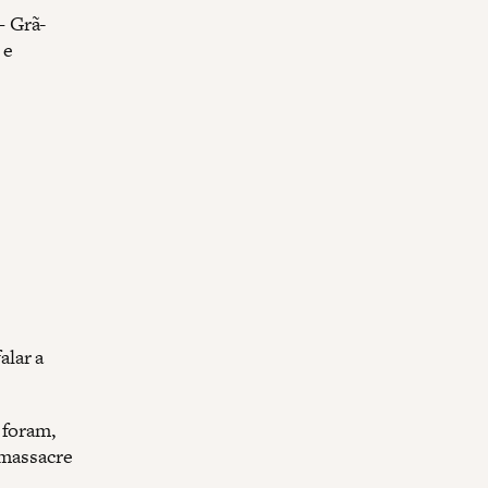
— Grã-
 e
alar a
 foram,
 massacre