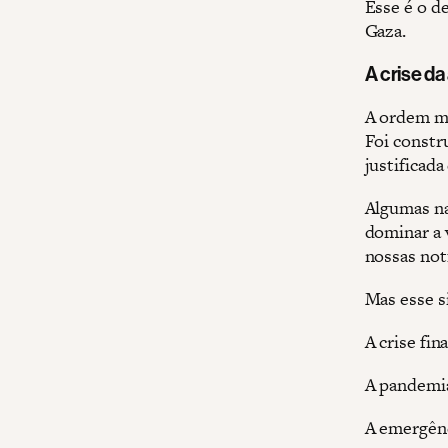
Esse é o d
Gaza.
A crise d
A ordem mu
Foi constr
justificada
Algumas na
dominar a 
nossas not
Mas esse s
A crise fin
A pandemia
A emergênc