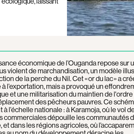
 écologique, laissant
ssance économique de l’Ouganda repose sur 
s violent de marchandisation, un modèle illus
ction de la perche du Nil. Cet « or du lac » a cré
 à l’exportation, mais a provoqué un effondre
ue et une militarisation du maintien de l'ordre 
déplacement des pêcheurs pauvres. Ce schém
 à l’échelle nationale : à Karamoja, où le vol de
ns commerciales dépouille les communautés d
, et dans les régions agricoles, où l’accapare
res au nom du développement déracine les