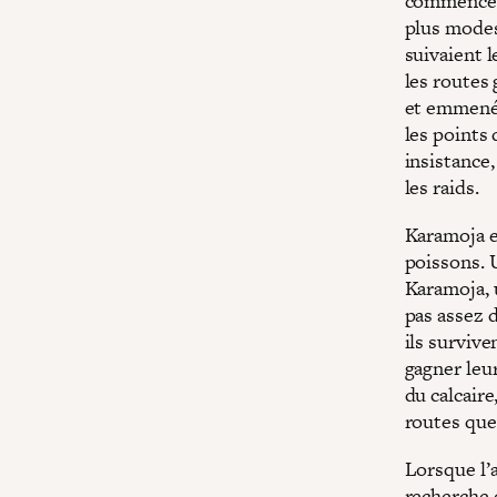
commencé e
plus modes
suivaient l
les routes
et emmenée
les points 
insistance,
les raids.
Karamoja es
poissons. 
Karamoja, 
pas assez d
ils survive
gagner leur
du calcaire
routes que 
Lorsque l’a
recherche d