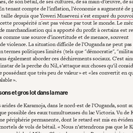
es, de son bétail, de ses cultures, de sa main-d’œuvre, de s
 En tenant compte de l’inflation, l’économie a augmenté de 
a taille depuis que
Yoweri Museveni s'est emparé du pouvoi
 cette prospérité n'est pas vécue par tout le monde. Le m
de marchandisation qui a apporté du profit à certains est r
es comme une source d’incertitude et de menace, souvent
de violence. La situation difficile de l’Ouganda ne peut pas
n termes politiques limités (tels que "démocratie", "milita
sans également aborder ces déchirements sociaux. C’est ains
’instar de la perche du Nil, s’attaque aux choses qu’il consi
 possédant que très peu de valeur » et « les convertit en q
lable ».
ons et gros lot dans la mare
s arides de Karamoja, dans le nord-est de l’Ouganda, sont a
que possible des eaux tumultueuses du lac Victoria. Vu de 
’une périphérie permanente, dont le retard est mis en évide
 mortels de vols de bétail. « Nous n’attendrons pas que le 