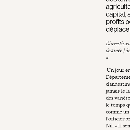
agricult
capital,
profits 
déplace
L’investisse
destinée / d
»
Un jour en 
Départemen
clandestin
jamais le l
des variét
le temps q
comme un " 
l’officier 
Nil. « Il s