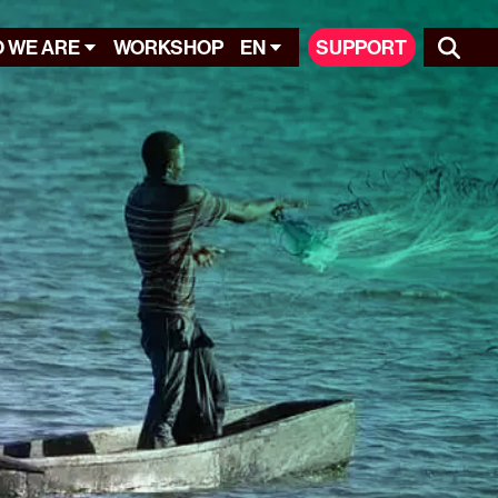
 WE ARE
WORKSHOP
EN
SUPPORT