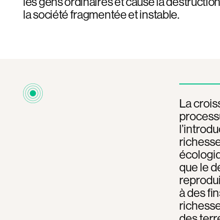
les gens ordinaires et causé la destruction
la société fragmentée et instable.
La croi
processu
l’introdu
richesse
écologiq
que le 
reproduit
à des fi
richesse
des ter