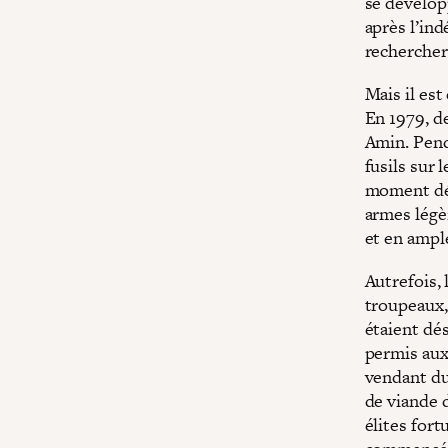
se dévelop
après l’in
rechercher
Mais il est
En 1979, d
Amin. Pend
fusils sur 
moment déc
armes légèr
et en ampl
Autrefois,
troupeaux,
étaient dé
permis aux
vendant du
de viande d
élites fort