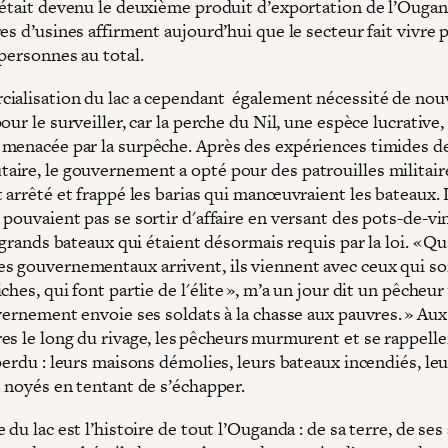
 était devenu le deuxième produit d’exportation de l’Ougan
es d’usines affirment aujourd’hui que le secteur fait vivre 
personnes au total.
ialisation du lac a cependant également nécessité de nou
our le surveiller, car la perche du Nil, une espèce lucrative, 
menacée par la surpêche. Après des expériences timides d
ire, le gouvernement a opté pour des patrouilles militair
t arrêté et frappé les barias qui manœuvraient les bateaux.
pouvaient pas se sortir d'affaire en versant des pots-de-vin
s grands bateaux qui étaient désormais requis par la loi. « Q
 gouvernementaux arrivent, ils viennent avec ceux qui so
ches, qui font partie de l'élite », m’a un jour dit un pêcheur
vernement envoie ses soldats à la chasse aux pauvres. » Aux
es le long du rivage, les pêcheurs murmurent et se rappelle
perdu : leurs maisons démolies, leurs bateaux incendiés, le
t noyés en tentant de s’échapper.
 du lac est l’histoire de tout l’Ouganda : de sa terre, de ses