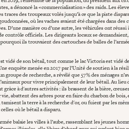
n 2019, l'ensemble de la population, du président aux cit
tes, a dénoncé la « commercialisation » des raids. Les élev
es traces des troupeaux volés jusqu’à ce que la piste dispar
 goudronnées, où les vaches avaient été chargées dans des 
s. D’une manière ou d’une autre, les véhicules ont réussi 
de contrôle officiels. Les dirigeants locaux se demandaient,
 pourquoi ils trouvaient des cartouches de balles de l’armé
t vidé de son bétail, tout comme le lac Victoria est vidé d
Une enquête menée en 2017 par l’Unité de soutien à la rési
un groupe de recherche, a révélé que 57 % des ménages n’a
’animaux pour vivre principalement de leur bétail. Au lieu d
nt grâce à d'autres activités : ils brassent de la bière, creus
 vie, abattent des arbres pour en faire du charbon de bois, 
, tamisent la terre à la recherche d'or, ou fuient par les mê
celles où le bétail a disparu.
rmée balaie les villes à l’aube, rassemblant les jeunes hom
’armes illégales, elle libère d’abord ceux qui parlent bien a