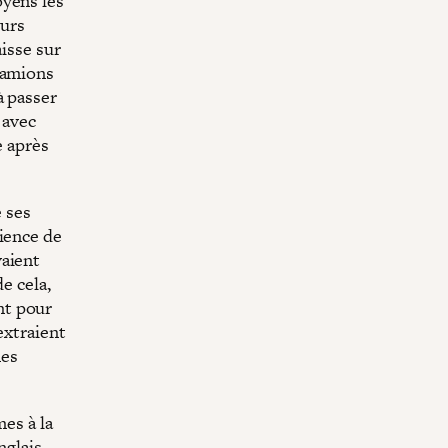
oyens les
eurs
aisse sur
camions
à passer
 avec
e après
e ses
lience de
vaient
e cela,
ent pour
extraient
mes
mes à la
nglais,