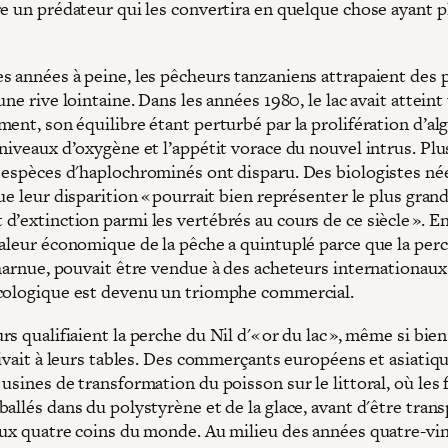
re un prédateur qui les convertira en quelque chose ayant p
s années à peine, les pêcheurs tanzaniens attrapaient des 
une rive lointaine. Dans les années 1980, le lac avait atteint
ent, son équilibre étant perturbé par la prolifération d’alg
niveaux d’oxygène et l’appétit vorace du nouvel intrus. Plus
 espèces d'haplochrominés ont disparu. Des biologistes né
ue leur disparition « pourrait bien représenter le plus gran
’extinction parmi les vertébrés au cours de ce siècle ». En
valeur économique de la pêche a quintuplé parce que la per
charnue, pouvait être vendue à des acheteurs internationaux
cologique est devenu un triomphe commercial.
s qualifiaient la perche du Nil d'« or du lac », même si bie
rivait à leurs tables. Des commerçants européens et asiatiq
usines de transformation du poisson sur le littoral, où les f
allés dans du polystyrène et de la glace, avant d'être tran
aux quatre coins du monde. Au milieu des années quatre-vin