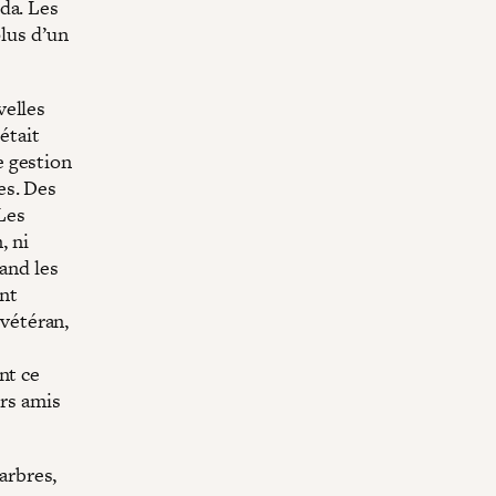
da. Les
plus d’un
velles
était
e gestion
es. Des
 Les
, ni
uand les
nt
 vétéran,
nt ce
urs amis
 arbres,