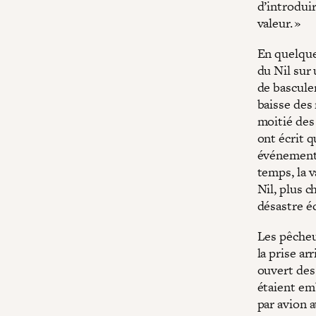
d’introdui
valeur. »
En quelque
du Nil sur 
de basculem
baisse des 
moitié des
ont écrit q
événement d
temps, la 
Nil, plus 
désastre é
Les pêcheur
la prise ar
ouvert des 
étaient emb
par avion 