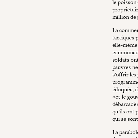
le poisson
propriétair
million de 
La commerc
tactiques p
elle-même 
communauta
soldats on
pauvres ne 
s’offrir le
programmes
éduqués, ri
« et le gou
débarcadèr
qu’ils ont 
qui se son
La parabole