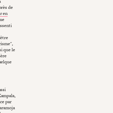
a
près de
r en
ême
essenti
 être
risme",
i que le
dère
uelque
ussi
Kampala,
nce par
Karamoja