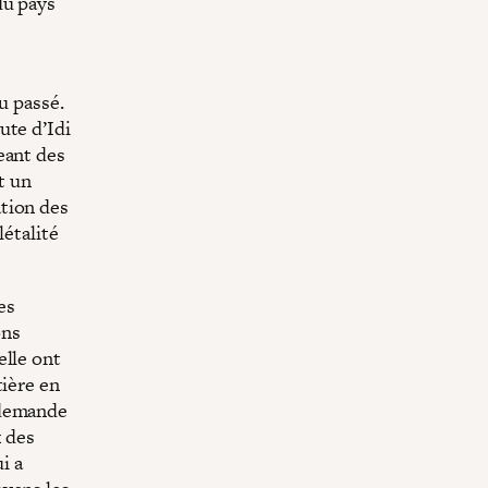
du pays
u passé.
ute d’Idi
eant des
t un
tion des
létalité
es
ons
elle ont
tière en
 demande
x des
i a