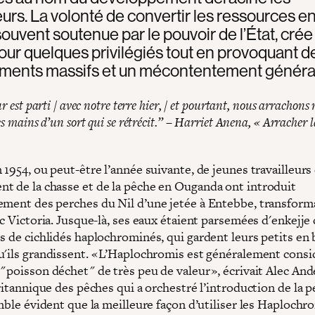
eurs. La volonté de convertir les ressources e
 souvent soutenue par le pouvoir de l’État, crée
pour quelques privilégiés tout en provoquant d
ments massifs et un mécontentement général
ur est parti / avec notre terre hier, / et pourtant, nous arrachons 
es mains d’un sort qui se rétrécit.” – Harriet Anena, « Arracher l
1954, ou peut-être l’année suivante, de jeunes travailleurs
t de la chasse et de la pêche en Ouganda ont introduit
ement des perches du Nil d’une jetée à Entebbe, transform
ac Victoria. Jusque-là, ses eaux étaient parsemées d'enkejje 
és de cichlidés haplochrominés, qui gardent leurs petits en
u'ils grandissent. « L’Haplochromis est généralement consi
poisson déchet " de très peu de valeur », écrivait Alec And
britannique des pêches qui a orchestré l’introduction de la 
emble évident que la meilleure façon d’utiliser les Haplochr