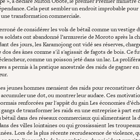
pe », a déclaré Milton Obote, le premier Premier ministre 
dépendance. Cela peut sembler un endroit improbable pour
 une transformation commerciale.
 erroné de considérer les vols de bétail comme un vestige d
es soldats ont abandonné l’armurerie de Moroto après la ch
ant des jours, les Karamojong ont vidé ses réserves, charg
le dos des ânes comme s'il s'agissait de fagots de bois. Ce fu
lencheur, comme un poisson jeté dans un lac. La proliféra
es a permis à la pratique ancestrale des raids de gagner en 
eur.
 les jeunes hommes menaient des raids pour reconstituer d
 accumuler une dot, ou montrer leur audace. Ces motivati
sormais renforcées par l'appât du gain Les économies d’éch
 gangs de transformer les raids en une entreprise à part en
 bétail dans des réseaux commerciaux qui alimentaient la
ans des villes lointaines ou qui grossissaient les troupeau
unées. Lors de la plus récente recrudescence de violence, qu