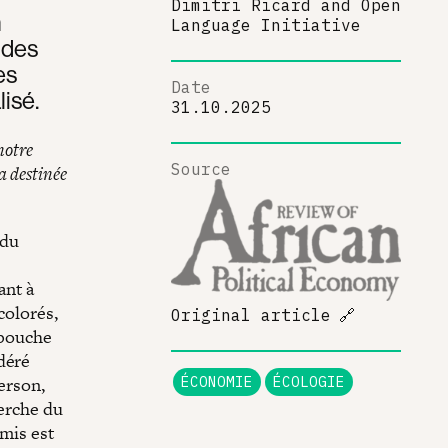
Dimitri Ricard
and
Open
n
Language Initiative
 des
es
Date
isé.
31.10.2025
notre
Source
a destinée
 du
ant à
colorés,
Original article
🔗
 bouche
déré
erson,
ÉCONOMIE
ÉCOLOGIE
perche du
omis est