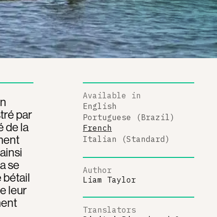
Available in
un
English
tré par
Portuguese (Brazil)
é de la
French
ment
Italian (Standard)
ainsi
a se
Author
 bétail
Liam Taylor
e leur
ment
Translators