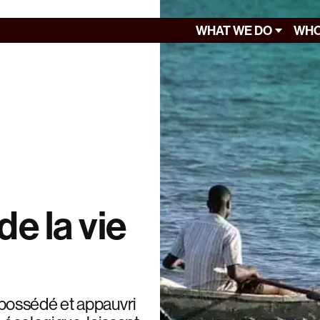
WHAT WE DO
WHO
e la vie
possédé et appauvri