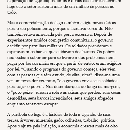
exportação de Uganda; os donos e donas das fábricas afirmam
hoje que o setor sustenta mais de um milhão de pessoas ao
todo.
Mas a comercialização do lago também exigiu novas táticas
para o seu policiamento, porque a lucrativa perca-do-Nilo
também estava ameaçada pela pesca excessiva. Depois de
experimentos tímidos com gestão comunitária, o governo
decidiu por patrulhas militares. Os soldados prenderam e
espancaram os barias que cuidavam dos barcos. Os pobres
não podiam subornar para se livrarem dos problemas nem
pagar por barcos maiores, que a partir de então, eram exigidos
por lei. “Quando o programa do governo começa, eles vêm
com as pessoas que têm estudo, de elite, ricas”, disse-me uma
vez um pescador veterano, “e o governo envia seus soldados
para caçar o pobre”. Nos desembarques ao longo da margem,
o “povo peixe” sussurra sobre as coisas que perdeu: suas casas
demolidas, seus barcos incendiados, seus amigos afogados
enquanto tentavam escapar.
A parábola do lago é a história de toda a Uganda: de suas
terras, árvores, minerais, gado, colheitas, trabalho, política.
Após o ajuste pela inflação, a economia cresceu mais de oito