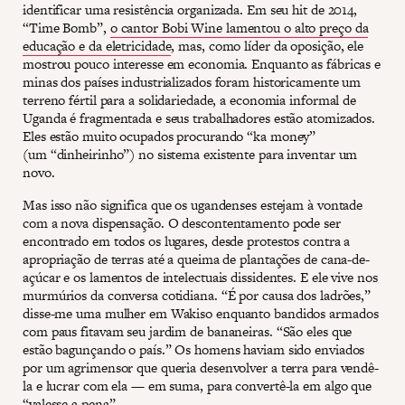
identificar uma resistência organizada. Em seu hit de 2014,
“Time Bomb”,
o cantor Bobi Wine lamentou o alto preço da
educação e da eletricidade
, mas, como líder da oposição, ele
mostrou pouco interesse em economia. Enquanto as fábricas e
minas dos países industrializados foram historicamente um
terreno fértil para a solidariedade, a economia informal de
Uganda é fragmentada e seus trabalhadores estão atomizados.
Eles estão muito ocupados procurando “ka money”
(um “dinheirinho”) no sistema existente para inventar um
novo.
Mas isso não significa que os ugandenses estejam à vontade
com a nova dispensação. O descontentamento pode ser
encontrado em todos os lugares, desde protestos contra a
apropriação de terras até a queima de plantações de cana-de-
açúcar e os lamentos de intelectuais dissidentes. E ele vive nos
murmúrios da conversa cotidiana. “É por causa dos ladrões,”
disse-me uma mulher em Wakiso enquanto bandidos armados
com paus fitavam seu jardim de bananeiras. “São eles que
estão bagunçando o país.” Os homens haviam sido enviados
por um agrimensor que queria desenvolver a terra para vendê-
la e lucrar com ela — em suma, para convertê-la em algo que
“valesse a pena”.