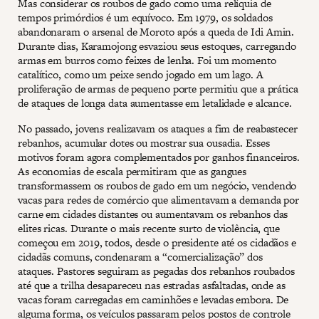
Mas considerar os roubos de gado como uma relíquia de
tempos primórdios é um equívoco. Em 1979, os soldados
abandonaram o arsenal de Moroto após a queda de Idi Amin.
Durante dias, Karamojong esvaziou seus estoques, carregando
armas em burros como feixes de lenha. Foi um momento
catalítico, como um peixe sendo jogado em um lago. A
proliferação de armas de pequeno porte permitiu que a prática
de ataques de longa data aumentasse em letalidade e alcance.
No passado, jovens realizavam os ataques a fim de reabastecer
rebanhos, acumular dotes ou mostrar sua ousadia. Esses
motivos foram agora complementados por ganhos financeiros.
As economias de escala permitiram que as gangues
transformassem os roubos de gado em um negócio, vendendo
vacas para redes de comércio que alimentavam a demanda por
carne em cidades distantes ou aumentavam os rebanhos das
elites ricas. Durante o mais recente surto de violência, que
começou em 2019, todos, desde o presidente até os cidadãos e
cidadãs comuns, condenaram a “comercialização” dos
ataques. Pastores seguiram as pegadas dos rebanhos roubados
até que a trilha desapareceu nas estradas asfaltadas, onde as
vacas foram carregadas em caminhões e levadas embora. De
alguma forma, os veículos passaram pelos postos de controle