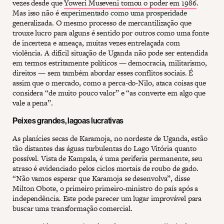
vezes desde que
Yoweri Museveni tomou o poder em 1986
.
Mas isso não é experimentado como uma prosperidade
generalizada. O mesmo processo de mercantilização que
trouxe lucro para alguns é sentido por outros como uma fonte
de incerteza e ameaça, muitas vezes entrelaçada com
violência. A difícil situação de Uganda não pode ser entendida
em termos estritamente políticos — democracia, militarismo,
direitos — sem também abordar esses conflitos sociais. É
assim que o mercado, como a perca-do-Nilo, ataca coisas que
considera “de muito pouco valor” e “as converte em algo que
vale a pena”.
Peixes grandes, lagoas lucrativas
As planícies secas de Karamoja, no nordeste de Uganda, estão
tão distantes das águas turbulentas do Lago Vitória quanto
possível. Vista de Kampala, é uma periferia permanente, seu
atraso é evidenciado pelos ciclos mortais de roubo de gado.
“Não vamos esperar que Karamoja se desenvolva”, disse
Milton Obote, o primeiro primeiro-ministro do país após a
independência. Este pode parecer um lugar improvável para
buscar uma transformação comercial.