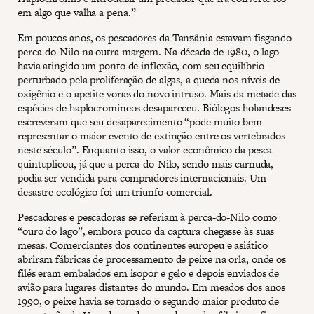
em algo que valha a pena.”
Em poucos anos, os pescadores da Tanzânia estavam fisgando
perca-do-Nilo na outra margem. Na década de 1980, o lago
havia atingido um ponto de inflexão, com seu equilíbrio
perturbado pela proliferação de algas, a queda nos níveis de
oxigênio e o apetite voraz do novo intruso. Mais da metade das
espécies de haplocromíneos desapareceu. Biólogos holandeses
escreveram que seu desaparecimento “pode muito bem
representar o maior evento de extinção entre os vertebrados
neste século”. Enquanto isso, o valor econômico da pesca
quintuplicou, já que a perca-do-Nilo, sendo mais carnuda,
podia ser vendida para compradores internacionais. Um
desastre ecológico foi um triunfo comercial.
Pescadores e pescadoras se referiam à perca-do-Nilo como
“ouro do lago”, embora pouco da captura chegasse às suas
mesas. Comerciantes dos continentes europeu e asiático
abriram fábricas de processamento de peixe na orla, onde os
filés eram embalados em isopor e gelo e depois enviados de
avião para lugares distantes do mundo. Em meados dos anos
1990, o peixe havia se tornado o segundo maior produto de