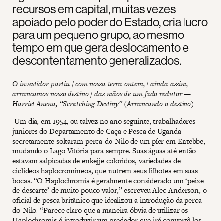
recursos em capital, muitas vezes
apoiado pelo poder do Estado, cria lucro
para um pequeno grupo, ao mesmo
tempo em que gera deslocamento e
descontentamento generalizados.
O investidor partiu / com nossa terra ontem, / ainda assim,
arrancamos nosso destino / das mãos de um fado redutor —
Harriet Anena, “Scratching Destiny” (Arrancando o destino)
Um dia, em 1954, ou talvez no ano seguinte, trabalhadores
juniores do Departamento de Caça e Pesca de Uganda
secretamente soltaram perca-do-Nilo de um píer em Entebbe,
mudando o Lago Vitória para sempre. Suas águas até então
estavam salpicadas de enkejje coloridos, variedades de
ciclídeos haplocromíneos, que nutrem seus filhotes em suas
bocas. “O Haplochromis é geralmente considerado um ‘peixe
de descarte’ de muito pouco valor,” escreveu Alec Anderson, o
oficial de pesca britânico que idealizou a introdução da perca-
do-Nilo. “Parece claro que a maneira óbvia de utilizar os
Haplochromis é introduzir um predador que irá convertê-los