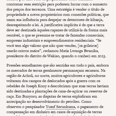
contornar essa restrição para poderem lucrar com o aumento
dos preços dos terrenos. Uma estratégia é vender o título de
propriedade a novos proprietários com conexões políticas, que
usam sua influência para despejar os detentores de kibanja,
desrespeitando a lei. A justificativa implícita é de que a terra
deve ser destinada àqueles capazes de utilizá-la da forma mais
rentável, o que se presume se tratar de fazendas comerciais,
empresas industriais e empreendimentos residenciais. “Se
você tem algo valioso que não quer vender, [os grileiros]
usarão outros meios”, reclamou Matia Lwanga Bwanika,
presidente do distrito de Wakiso, quando o conheci em 2023.
Pressões semelhantes que são sentidas em todo o país, embora
os mercados de terras geralmente permaneçam escassos. Na
região de Acholi, no norte, muitos agricultores e agricultoras
voltaram dos campos de deslocados após a guerra com os
rebeldes de Joseph Kony e descobriram que suas terras haviam
sido destinadas a plantações de cana-de-açúcar ou reservas de
caça. Em Bunyoro, as disputas de terras explodiram em
antecipação ao desenvolvimento do petróleo. Como
observou o pesquisador
Yusuf Serunkuma
, o pagamento de
compensação em dinheiro em casos de aquisição de terras