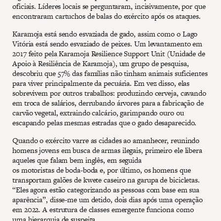
oficiais. Líderes locais se perguntaram, incisivamente, por que
encontraram cartuchos de balas do exército após os ataques.
Karamoja está sendo esvaziada de gado, assim como o Lago
Vitória está sendo esvaziado de peixes. Um levantamento em
2017 feito pela Karamoja Resilience Support Unit (Unidade de
Apoio à Resiliência de Karamoja), um grupo de pesquisa,
descobriu que 57% das famílias não tinham animais suficientes
para viver principalmente da pecuária. Em vez disso, elas
sobrevivem por outros trabalhos: produzindo cerveja, cavando
em troca de salários, derrubando árvores para a fabricação de
carvão vegetal, extraindo calcário, garimpando ouro ou
escapando pelas mesmas estradas que o gado desaparecido.
Quando o exército varre as cidades ao amanhecer, reunindo
homens jovens em busca de armas ilegais, primeiro ele libera
aqueles que falam bem inglês, em seguida
os motoristas de boda-boda e, por último, os homens que
transportam galões de kwete caseiro na garupa de bicicletas.
“Eles agora estão categorizando as pessoas com base em sua
aparência”, disse-me um detido, dois dias após uma operação
em 2022. A estrutura de classes emergente funciona como
uma hierarquia de suspeita.