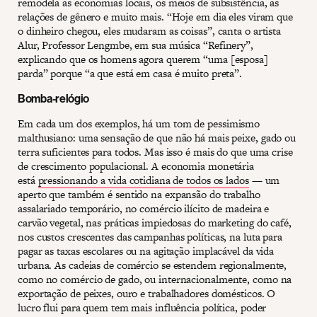
remodela as economias locais, os meios de subsistência, as
relações de gênero e muito mais. “Hoje em dia eles viram que
o dinheiro chegou, eles mudaram as coisas”, canta o artista
Alur, Professor Lengmbe, em sua música “Refinery”,
explicando que os homens agora querem “uma [esposa]
parda” porque “a que está em casa é muito preta”.
Bomba-relógio
Em cada um dos exemplos, há um tom de pessimismo
malthusiano: uma sensação de que não há mais peixe, gado ou
terra suficientes para todos. Mas isso é mais do que uma crise
de crescimento populacional. A economia monetária
está
pressionando a vida cotidiana de todos os lados
— um
aperto que também é sentido na expansão do trabalho
assalariado temporário, no comércio ilícito de madeira e
carvão vegetal, nas práticas impiedosas do marketing do café,
nos custos crescentes das campanhas políticas, na luta para
pagar as taxas escolares ou na agitação implacável da vida
urbana. As cadeias de comércio se estendem regionalmente,
como no comércio de gado, ou internacionalmente, como na
exportação de peixes, ouro e trabalhadores domésticos. O
lucro flui para quem tem mais influência política, poder