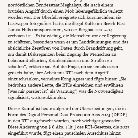
nordöstlichen Bundesstaat Meghalaya, die nach einem
brutalen Angriff durch einen Mob lebensgefährlich verletzt
worden war. Der Überfall ereignete sich kurz nachdem sie
Lastwagen fotografiert hatte, die illegal Kohle im Bezirk East
Jaintia Hills transportierten, wo der Bergbau seit 2014
verboten ist. „Es ist wichtig, die Menschen vor der Regierung
zu schützen, besonders wenn es um Landräumungen und das
absichtliche Zerstören von Daten durch Brandstiftung geht,
um damit Diskrepanzen beim Zugang der Menschen zu
Lebensmittelkarten, Krankenhäusern und Straßen zu
schaffen“, erklärte sie. Auf die Frage, ob sie jemals daran
gedacht habe, ihre Arbeit mit RTI nach dem Angriff
einzuschränken, verneinte Kong Agnes und fügte hinzu: „Sie
bedrohen andere Leute, die RTIs einreichen und erwähnen
[was mir passiert ist] als Warnung“, was die Notwendigkeit
signalisiert, weiterzukämpfen.
Dieser Kampf ist heute aufgrund der Überarbeitungen, die in
Form des Digital Personal Data Protection Acts 2023 (DPDP)
in den RTI eingebracht wurden, noch wichtiger geworden.
Diese Änderung von § 8 Abs. 1 lit. j des RTI-Gesetzes, die 2023
eingeführt wurde, fügt einen pauschalen Ausschluss hinzu: