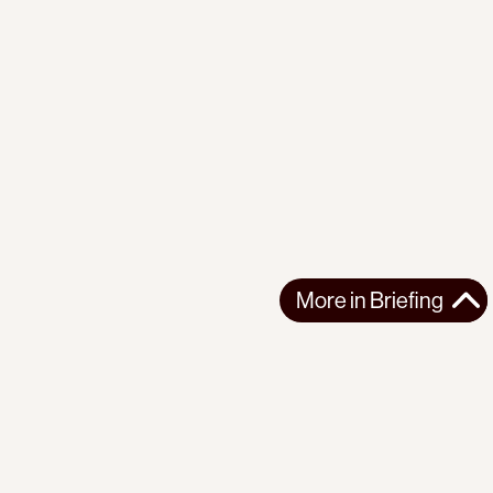
More in
Briefing
More in
Briefing