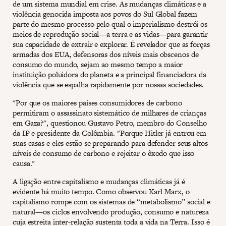
de um sistema mundial em crise. As mudanças climáticas e a
violência genocida imposta aos povos do Sul Global fazem
parte do mesmo processo pelo qual o imperialismo destrói os
meios de reprodução social—a terra e as vidas—para garantir
sua capacidade de extrair e explorar. É revelador que as forças
armadas dos EUA, defensoras dos níveis mais obscenos de
consumo do mundo, sejam ao mesmo tempo a maior
instituição poluidora do planeta e a principal financiadora da
violência que se espalha rapidamente por nossas sociedades.
"Por que os maiores países consumidores de carbono
permitiram o assassinato sistemático de milhares de crianças
em Gaza?", questionou Gustavo Petro, membro do Conselho
da IP e presidente da Colômbia. "Porque Hitler já entrou em
suas casas e eles estão se preparando para defender seus altos
níveis de consumo de carbono e rejeitar o êxodo que isso
causa."
A ligação entre capitalismo e mudanças climáticas já é
evidente há muito tempo. Como observou Karl Marx, o
capitalismo rompe com os sistemas de “metabolismo” social e
natural—os ciclos envolvendo produção, consumo e natureza
cuja estreita inter-relação sustenta toda a vida na Terra. Isso é