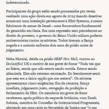
indeterminado.
Participantes do grupo estão sendo processados por terem
realizado uma ação direta em agosto de 2024 visando desativar
armas em uma instalação pertencente à Elbit Systems, a maior
fabricante de armas de Israel—uma fornecedora fundamental
do genocídio em Gaza. Em uma repressão sem precedentes ao
direito de protesto, o governo do Reino Unido utilizou poderes
antiterroristas contra os ativistas. Todos tiveram a fiança
negada e a maioria enfrenta dois anos de prisão antes do
julgamento.
Heba Muraisi, detida na prisão
HMP New Hall
, contou ao
Declassified UK
o motivo de sua greve de fome: “Toda vez que
eu falava, sentia que não estava sendo ouvida. Estava sendo
silenciada. Eles não estavam escutando. Eu literalmente senti
que essa era a única opção que me restava”. Os ativistas
apresentaram cinco exigências: fim da censura, fiança
imediata, julgamento justo, revogação da proibição e
fechamento da Elbit. Os membros em greve de fome
receberam apoio político da esquerda britânica, com Zarah
Sultana, membra do Conselho da Internacional Progressista,
alertando em uma carta ao Secretário de Justiça que “o uso