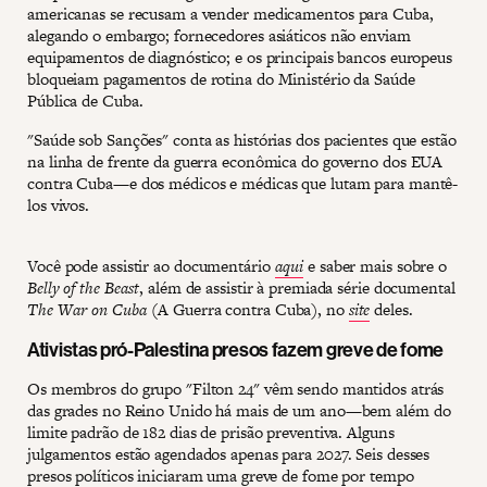
americanas se recusam a vender medicamentos para Cuba,
alegando o embargo; fornecedores asiáticos não enviam
equipamentos de diagnóstico; e os principais bancos europeus
bloqueiam pagamentos de rotina do Ministério da Saúde
Pública de Cuba.
"Saúde sob Sanções" conta as histórias dos pacientes que estão
na linha de frente da guerra econômica do governo dos EUA
contra Cuba—e dos médicos e médicas que lutam para mantê-
los vivos.
Você pode assistir ao documentário
aqui
e saber mais sobre o
Belly of the Beast
, além de assistir à premiada série documental
The War on Cuba
(A Guerra contra Cuba), no
site
deles.
Ativistas pró-Palestina presos fazem greve de fome
Os membros do grupo "Filton 24" vêm sendo mantidos atrás
das grades no Reino Unido há mais de um ano—bem além do
limite padrão de 182 dias de prisão preventiva. Alguns
julgamentos estão agendados apenas para 2027. Seis desses
presos políticos iniciaram uma greve de fome por tempo