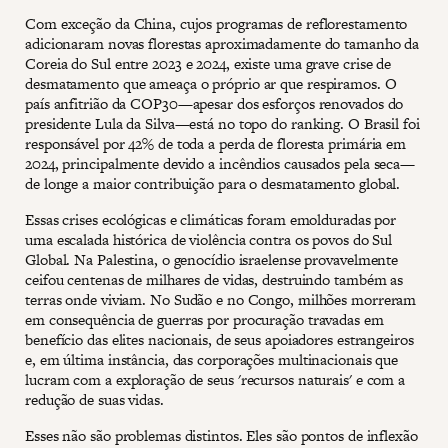
Com exceção da China, cujos programas de reflorestamento
adicionaram novas florestas aproximadamente do tamanho da
Coreia do Sul entre 2023 e 2024, existe uma grave crise de
desmatamento que ameaça o próprio ar que respiramos. O
país anfitrião da COP30—apesar dos esforços renovados do
presidente Lula da Silva—está no topo do ranking. O Brasil foi
responsável por 42% de toda a perda de floresta primária em
2024, principalmente devido a incêndios causados pela seca—
de longe a maior contribuição para o desmatamento global.
Essas crises ecológicas e climáticas foram emolduradas por
uma escalada histórica de violência contra os povos do Sul
Global. Na Palestina, o genocídio israelense provavelmente
ceifou centenas de milhares de vidas, destruindo também as
terras onde viviam. No Sudão e no Congo, milhões morreram
em consequência de guerras por procuração travadas em
benefício das elites nacionais, de seus apoiadores estrangeiros
e, em última instância, das corporações multinacionais que
lucram com a exploração de seus 'recursos naturais' e com a
redução de suas vidas.
Esses não são problemas distintos. Eles são pontos de inflexão