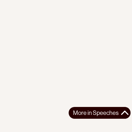
More in
Speeches
More in
Speeches