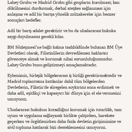
Lahey Grubu ve Madrid Grubu gibi grupların kurulması; kan
dökülmesini durdurmak, derhal ateşkes sağlanması için
anlaşma ve adil bir barışa yönelik müzakereler için benzer
sonuçları hedefler.
Adil bir barış adalet gerektirir ve bu da uluslararası hukuka
saygı duyulmasını gerekli kılar.
BM Sözleşmesi’ne bağlı kalma taahhüdünde bulunan BM Üye
Devletleri olarak, Filistinlilerin devredilemez haklarını
güvenceye almak ve korumak nihai sorumluluğumuzdur.
Lahey Grubu bunu geliştirmeyi amaçlamaktadır.
Eylemimiz, birleşik bölgelerarası iş birliği gerektirmektedir ve
Madrid toplantısına katılanlar dahil tüm bölgelerden
Devletlerin, Filistin'de süregelen soykırımı sona erdirmek ve
daha adil, eşitlikçi ve kapsayıcı bir dünya için el ele vermesini
umuyoruz.
Uluslararası hukukun kutsallığını korumak için tutarlılık, tam
uyum ve uygulama sağlayarak birlikte çalışırken, harekete
geçerken ve örgütlenirken daha fazla devletin girişimimize ve
sivil topluma katılarak bizi desteklemesini umuyoruz.