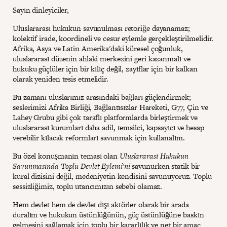
Sayın dinleyiciler,
Uluslararası hukukun savunulması retoriğe dayanamaz;
kolektif irade, koordineli ve cesur eylemle gerçekleştirilmelidir.
Afrika, Asya ve Latin Amerika'daki küresel çoğunluk,
uluslararası düzenin ahlaki merkezini geri kazanmalı ve
hukuku güçlüler için bir kılıç değil, zayıflar için bir kalkan
olarak yeniden tesis etmelidir.
Bu zamanı uluslarımız arasındaki bağları güçlendirmek;
seslerimizi Afrika Birliği, Bağlantısızlar Hareketi, G77, Çin ve
Lahey Grubu gibi çok taraflı platformlarda birleştirmek ve
uluslararası kurumları daha adil, temsilci, kapsayıcı ve hesap
verebilir kılacak reformları savunmak için kullanalım.
Bu özel konuşmanın teması olan
Uluslararası Hukukun
Savunmasında Toplu Devlet Eylemi'ni
savunurken statik bir
kural dizisini değil, medeniyetin kendisini savunuyoruz. Toplu
sessizliğimiz, toplu utancımızın sebebi olamaz.
Hem devlet hem de devlet dışı aktörler olarak bir arada
duralım ve hukukun üstünlüğünün, güç üstünlüğüne baskın
gelmesini sağlamak için toplu bir kararlılık ve net bir amaç