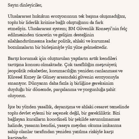
Sayın dinleyiciler,
Uluslararası hukukun erozyonunun tek başına oluşmadığını,
toplu bir liderlik krizine bağlı oluştuğunu da fark
etmeliyiz. Uluslararası system; BM Güvenlik Konseyi’nin felç
edilmesinden ticaretin ve gelişim desteğinin
silahlandırılmasına kadar politik, ahlaki ve kurumsal
bozulmaların bir birleşimiyle yüz yüze gelmektedir.
Barışı korumak için oluşturulan yapıların artık kendileri
tartışma konusu olmaktadır. Çok taraflılığın meşruiyeti;
jeopolitik rekabetler, korumacılığın yeniden canlanması ve
Küresel Kuzey ile Güney arasındaki güvenin erozyonuyla
sınanıyor. Dünyanın daha fazla iş birliğine gereksinim
duyduğu bir dönemde, parçalanma ve yorgunluğa şahit
oluyoruz.
İşte bu yüzden yasallık, dayanışma ve ahlaki cesaret temelinde
toplu devlet eylemi bir seçenek değil, bir gerekliliktir. Bizi
bağlayan kuralların koordineli bir şekilde savunulmaması
halinde, yasanın kendisi, yasaya meydan okuma imkanına
sahip olanlar tarafından yeniden yazılma riskiyle karşı
karşıyadır.