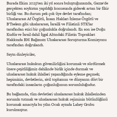
Burada Ekim 2023'ten iki yıl sonra buluştuğumuzda, Gazze'de
gerçekten soykırım yapıldığı konusunda giderek artan bir fikir
birliği var. Bu durum pek çok üye devlet tarafından;
Uluslararası Af Örgütü, İnsan Hakları İzleme Örgütü ve
B'Tselem gibi uluslararası, İsrailli ve Filistinli STK'lar
tarafından ezici bir çoğunlukla doğrulandı. En son ise Doğu
Kudüs ve İsrail dahil İşgal Altındaki Filistin Toprakları
Hakkında BM Bağımsız Uluslararası Soruşturma Komisyonu
tarafından doğrulandı.
Sayın dinleyiciler,
Uluslararası hukukun güvenilirliğini korumak ve sürdürmek
üzere çeşitliliğimiz dahilinde birlik içinde durmak ve
uluslararası hukuk ihlalleri yaşandığında eyleme geçmek;
hepimizin, devletlerin, sivil toplumun ve dünyanın dört bir
tarafındaki insanların çoğunluğunun sorumluluğudur.
Bu bağlamda, tüm devletleri uluslararası hukuk ihlallerinden
sorumlu tutmak ve uluslararası hukuk rejiminin bütünlüğünü
korumak amacıyla bu yılın Ocak ayında Lahey Grubu
kurulmuştur.