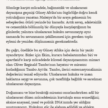
Sömürge karşıtı mücadele, bağımsızlık ve uluslararası
dayanışma geçmişi Güney Afrika'nın özgürlüğe doğru kendi
yolculuğunu yansıtan Malezya'da bir araya gelmemiz bu
sebeplerden ötürü yerinde bir karardır. Artık savaş, adaletsizlik
ve cezasızlıkla bölünmüş bir dünyayla karşılaştığımız bu
günlerde; yalnızca uluslararası hukuku savunmayıp aynı
zamanda bu savunmanın şekillenmesi için gereken toplu
eylemi de yeniden düşünmemiz gerekmektedir.
Bu çağrı, özellikle bu ay Güney Afrika için derin bir yankı
uyandırıyor. Bizler için Ekim, kurucu babalarımızdan biri ve
apartheid'e karşı mücadelede küresel dayanışmamızın mimarı
olan Oliver Reginald Tambo'nun hayatını ve mirasını
kutladığımız Tambo Ayı'dır. Tambo, ilerici enternasyonalizmin
değerlerini temsil ediyordu: Uluslararası hukuka ve insan
haklarına saygı ve savunma, çok taraflılığa bağlılık ve sarsılmaz
uluslararası dayanışma.
Doğumunu ve bize bıraktığı mirasını onurlandırırken adil bir
uluslararası düzen mücadelesinin kurtuluşla sona ermediğini;
aksine anayasal, yasal ve politik DNA'mızda yer aldığını
unutmuyoruz. Hukukun güç ile alabora edildiği ve ahlakın