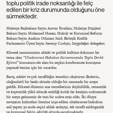
toplu politik irade noksanlığı ile felç
edilen bir kriz durumunda olduğunu öne
sürmektedir.
Malezya Başbakanı Sayın Anwar İbrahim; Malezya Dışişleri
Bakanı Sayın Mohamed Hasan; Hukuk ve Kurumsal Reform
Bakanı Sayın Azalina Othman Said; Birleşik Krallık
Parlamento Üyesi Sayın Jeremy Corbyn; Saygıdeğer delegeler;
Küresel zamanımızın ahlaki ve politik kalbine dokunan bir
tema olan
“Uluslararası Hukukun Savunmasında Toplu Devlet
Eylemi”
konusunu ele alan bu seçkin konferansta konuşma
yapmak benim için bir onurdur.
Barış, adalet ve çok taraflılığın temelini oluşturan ilkelerin,
olağanüstü bir baskı altında olduğu bir zamanda bir araya
geldik. Küresel düzenin ana temellerinin ikiyüzlülük, cezasızlık
ve kayıtsızlık yükü altında ezildiği kritik bir kesişim noktasında
bir araya gelmemiz de tam bir nokta atışı oldu. İki dünya
savaşının kalıntıları üzerine inşa edilen uluslararası hukukun
asil yapısı; şu anda seçici ahlak anlayışı, tek taraflı saldırganlık
ve kurumsal felcin ağırlığı altında sarsılmaktadır.